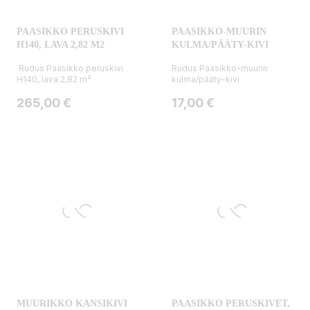
PAASIKKO PERUSKIVI
PAASIKKO-MUURIN
H140, LAVA 2,82 M2
KULMA/PÄÄTY-KIVI
Rudus Paasikko peruskivi
Rudus Paasikko-muurin
H140, lava 2,82 m²
kulma/pääty-kivi
Hinta
Hinta
265,00 €
17,00 €
MUURIKKO KANSIKIVI
PAASIKKO PERUSKIVET,