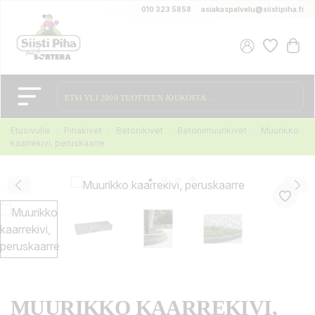
010 323 5858
asiakaspalvelu@siistipiha.fi
Etusivulle
Pihakivet
Betonikivet
Betonimuurikivet
Muurikko
kaarrekivi, peruskaarre
MUURIKKO KAARREKIVI,