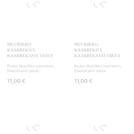
MUURIKKO
MUURIKKO
KAARREKIVI,
KAARREKIVI,
KAARREKANSI VASEN
KAARREKANSI OIKEA
Rudus Muurikko kaarrekivi,
Rudus Muurikko kaarrekivi,
Kaarrekansi vasen
Kaarrekansi oikea
Hinta
Hinta
11,00 €
11,00 €