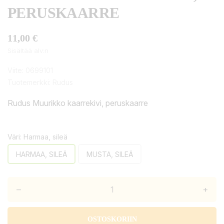
PERUSKAARRE
11,00 €
Sisältää alv:n
Viite:
0699101
Tuotemerkki:
Rudus
Rudus Muurikko kaarrekivi, peruskaarre
Väri: Harmaa, sileä
HARMAA, SILEÄ
MUSTA, SILEÄ
–
+
OSTOSKORIIN