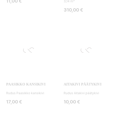
Hinta
11,00 €
3,14 m²
Hinta
310,00 €
PAASIKKO KANSIKIVI
AITAKIVI PÄÄTYKIVI
Rudus Paasikko kansikivi
Rudus Aitakivi päätykivi
Hinta
Hinta
17,00 €
10,00 €