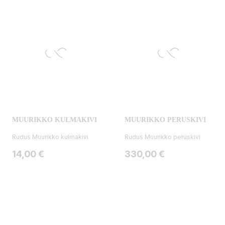
MUURIKKO KULMAKIVI
MUURIKKO PERUSKIVI
Rudus Muurikko kulmakivi
Rudus Muurikko peruskivi
Hinta
Hinta
14,00 €
330,00 €