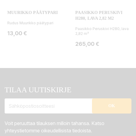
MUURIKKO PÄÄTYPARI
PAASIKKO PERUSKIVI
H280, LAVA 2,82 M2
Rudus Muurikko päätypari
Paasikko Peruskivi H280, lava
Hinta
13,00 €
2,82 m²
Hinta
265,00 €
TILAA UUTISKIRJE
Voit peruuttaa tilauksen milloin tahansa. Katso
yhteystietomme oikeudellisista tiedoista.