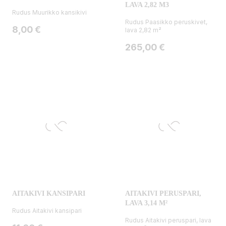
LAVA 2,82 M3
Rudus Muurikko kansikivi
Rudus Paasikko peruskivet,
Hinta
8,00 €
lava 2,82 m²
Hinta
265,00 €
AITAKIVI KANSIPARI
AITAKIVI PERUSPARI,
LAVA 3,14 M²
Rudus Aitakivi kansipari
Rudus Aitakivi peruspari, lava