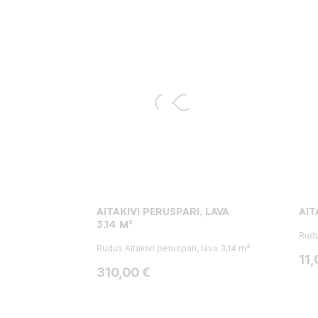
AITAKIVI PERUSPARI, LAVA
AIT
3,14 M²
Rudu
Rudus Aitakivi peruspari, lava 3,14 m²
Hin
11,
Hinta
310,00 €