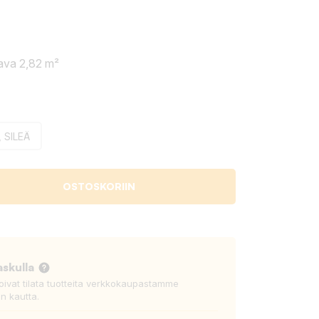
lava 2,82 m²
 SILEÄ
OSTOSKORIIN
askulla
voivat tilata tuotteita verkkokaupastamme
n kautta.