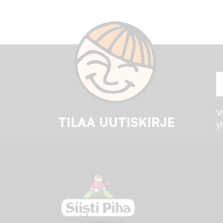
Vo
TILAA UUTISKIRJE
yh