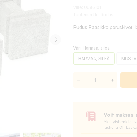
Viite:
0686101
Tuotemerkki:
Rudus
Rudus Paasikko peruskivet, 
Väri: Harmaa, sileä
HARMAA, SILEÄ
MUSTA,
–
+
Voit maksaa l
Yksityishenkilöt 
laskulla OP Lasku