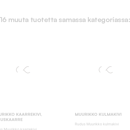
16 muuta tuotetta samassa kategoriassa
RIKKO KAARREKIVI,
MUURIKKO KULMAKIVI
RUSKAARRE
Rudus Muurikko kulmakivi
s Muurikko kaarrekivi,