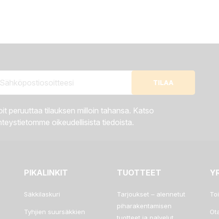
it peruuttaa tilauksen milloin tahansa. Katso
teystietomme oikeudellisista tiedoista.
PIKALINKIT
TUOTTEET
Y
Säkkilaskuri
Tarjoukset – alennetut
To
piharakentamisen
Tyhjien suursäkkien
Ot
tuotteet ja palvelut