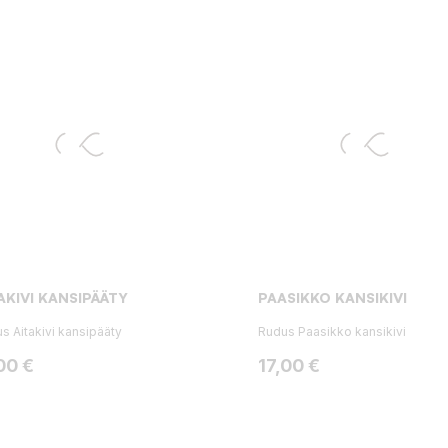
AKIVI KANSIPÄÄTY
PAASIKKO KANSIKIVI
s Aitakivi kansipääty
Rudus Paasikko kansikivi
ta
Hinta
00 €
17,00 €