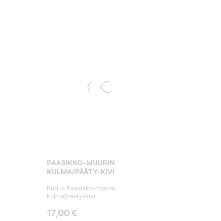
PAASIKKO-MUURIN
KULMA/PÄÄTY-KIVI
Rudus Paasikko-muurin
kulma/pääty-kivi
Hinta
17,00 €