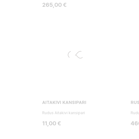
Hinta
265,00 €
AITAKIVI KANSIPARI
RUS
Rudus Aitakivi kansipari
Rudu
Hinta
Hin
11,00 €
46