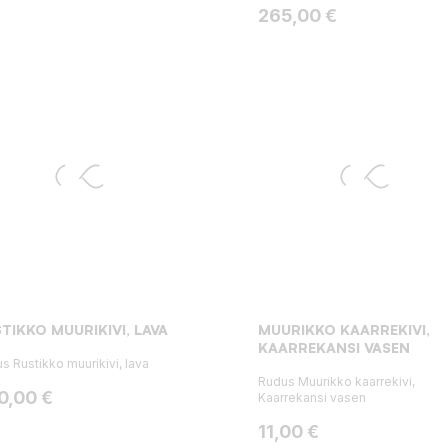
Hinta
265,00 €
TIKKO MUURIKIVI, LAVA
MUURIKKO KAARREKIVI,
KAARREKANSI VASEN
s Rustikko muurikivi, lava
Rudus Muurikko kaarrekivi,
ta
0,00 €
Kaarrekansi vasen
Hinta
11,00 €