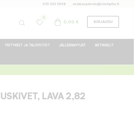
010 323 5858
asiakaspalvelu@siistipiha.fi
0
0,00 €
KIRJAUDU
YRITYKSET JA TALOYHTIÖT
JÄLLEENMYYJÄT
ARTIKKELIT
USKIVET, LAVA 2,82