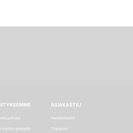
RITYKSEMME
ASIAKASTILI
imitusehdot
Henkilötiedot
a meihin yhteyttä
Tilaukset