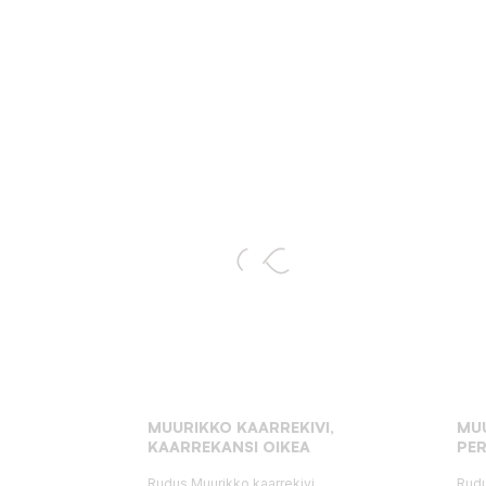
MUURIKKO KAARREKIVI,
MUU
KAARREKANSI OIKEA
PE
Rudus Muurikko kaarrekivi,
Rudu