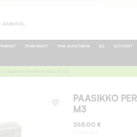
PIHAKIVET
PIHAN KASVIT
PIHA JA PUUTARHA
ALE
UUTUUDET
t
Paasikko peruskivet, lava 2,82 m3
PAASIKKO PER
M3
265,00 €
Sisältää alv:n