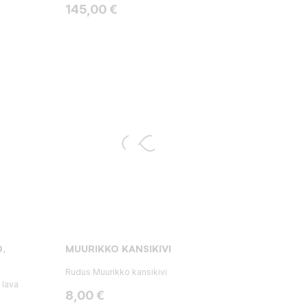
Hinta
145,00 €
,
MUURIKKO KANSIKIVI
Rudus Muurikko kansikivi
 lava
Hinta
8,00 €