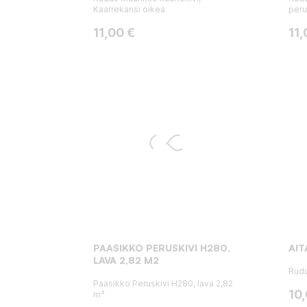
Kaarrekansi oikea
peru
Hinta
Hin
11,00 €
11,
PAASIKKO PERUSKIVI H280,
AIT
LAVA 2,82 M2
Rudu
Paasikko Peruskivi H280, lava 2,82
Hin
10
m²