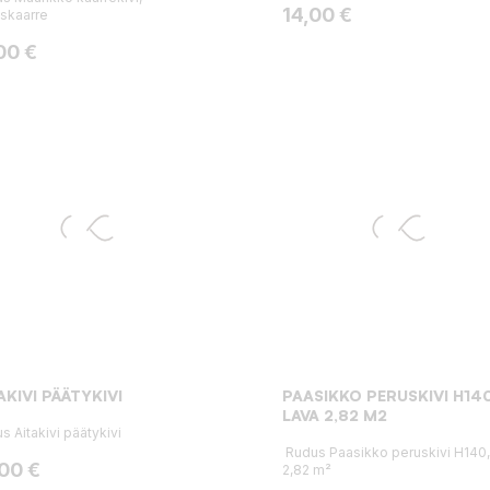
Hinta
14,00 €
skaarre
ta
00 €
AKIVI PÄÄTYKIVI
PAASIKKO PERUSKIVI H140
LAVA 2,82 M2
s Aitakivi päätykivi
Rudus Paasikko peruskivi H140,
ta
,00 €
2,82 m²