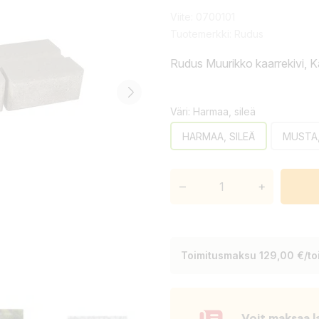
Viite:
0700101
Tuotemerkki:
Rudus
Rudus Muurikko kaarrekivi, K
Väri: Harmaa, sileä
HARMAA, SILEÄ
MUSTA,
–
+
Toimitusmaksu 129,00 €/toi
Voit maksaa l