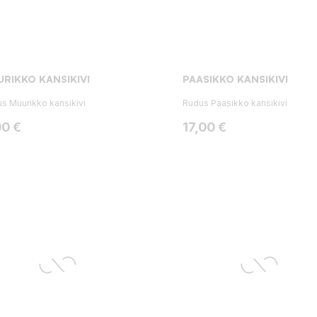
RIKKO KANSIKIVI
PAASIKKO KANSIKIVI
s Muurikko kansikivi
Rudus Paasikko kansikivi
ta
Hinta
00 €
17,00 €