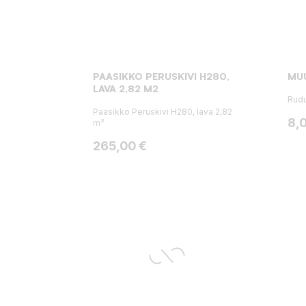
PAASIKKO PERUSKIVI H280,
MUU
LAVA 2,82 M2
Rudu
Paasikko Peruskivi H280, lava 2,82
Hin
8,
m²
Hinta
265,00 €