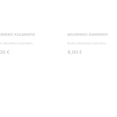
RIKKO KULMAKIVI
MUURIKKO KANSIKIVI
s Muurikko kulmakivi
Rudus Muurikko kansikivi
ta
Hinta
,00 €
8,00 €