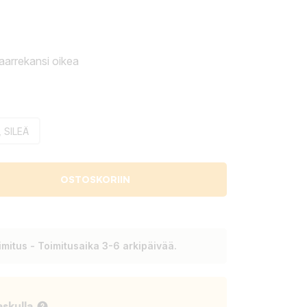
aarrekansi oikea
 SILEÄ
OSTOSKORIIN
mitus - Toimitusaika 3-6 arkipäivää.
askulla