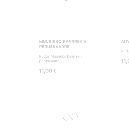
MUURIKKO KAARREKIVI,
AIT
PERUSKAARRE
Rudu
Rudus Muurikko kaarrekivi,
Hin
11,
peruskaarre
Hinta
11,00 €