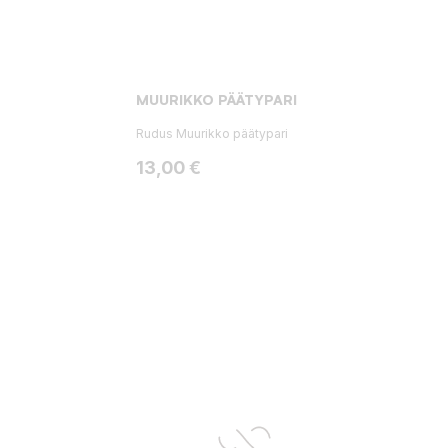
MUURIKKO PÄÄTYPARI
Rudus Muurikko päätypari
Hinta
13,00 €