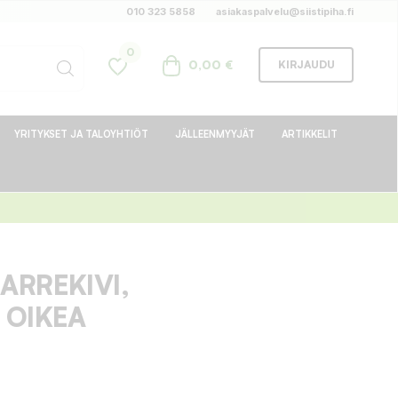
010 323 5858
asiakaspalvelu@siistipiha.fi
0
0,00 €
KIRJAUDU
YRITYKSET JA TALOYHTIÖT
JÄLLEENMYYJÄT
ARTIKKELIT
ARREKIVI,
 OIKEA