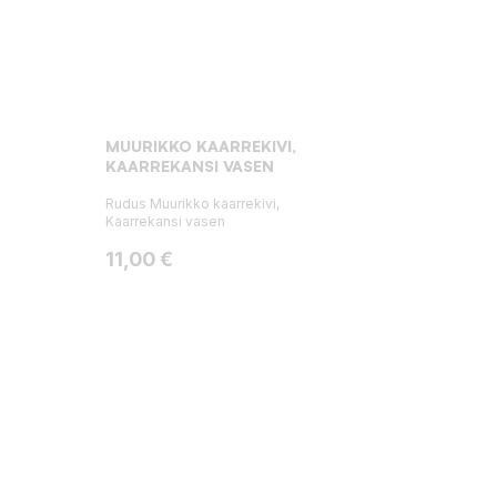
MUURIKKO KAARREKIVI,
KAARREKANSI VASEN
Rudus Muurikko kaarrekivi,
Kaarrekansi vasen
Hinta
11,00 €