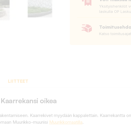
Yksityishenkilöt 
laskulla OP Lasku
Toimitusehd
Katso toimitusaja
LIITTEET
 Kaarrekansi oikea
 rakentamiseen. Kaarrekivet myydään kappalettain. Kaarrekantta 
n omaan Muurikko-muuriisi
Muurikkomaatilla
.