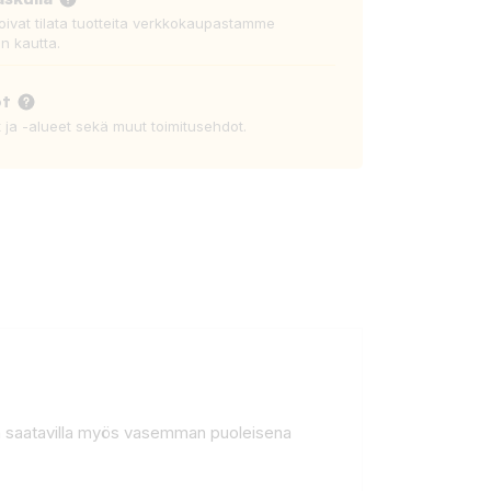
voivat tilata tuotteita verkkokaupastamme
n kautta.
ot
t ja -alueet sekä muut toimitusehdot.
on saatavilla myös vasemman puoleisena