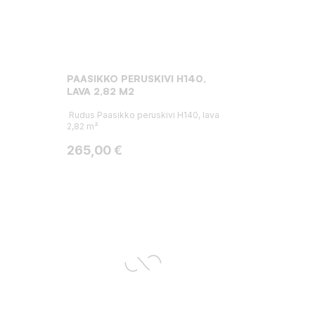
PAASIKKO PERUSKIVI H140,
LAVA 2,82 M2
Rudus Paasikko peruskivi H140, lava
2,82 m²
Hinta
265,00 €