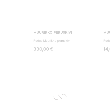
MUURIKKO PERUSKIVI
MUU
Rudus Muurikko peruskivi
Rudu
Hinta
Hin
330,00 €
14