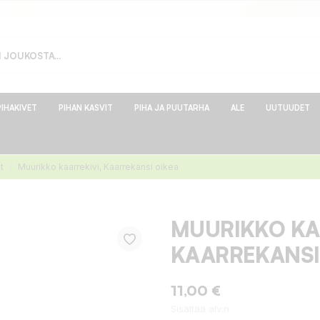
PIHAKIVET
PIHAN KASVIT
PIHA JA PUUTARHA
ALE
UUTUUDET
t
Muurikko kaarrekivi, Kaarrekansi oikea
MUURIKKO KA
KAARREKANSI
11,00 €
Sisältää alv:n