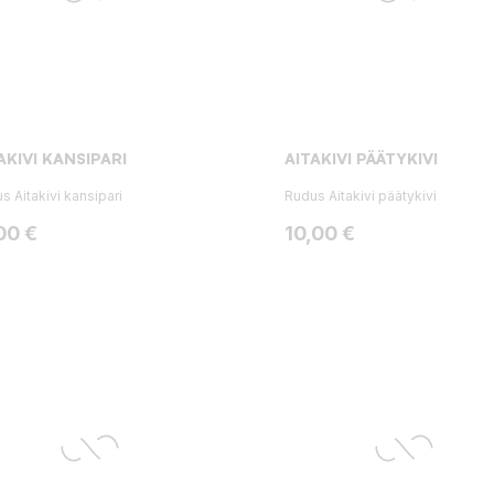
AKIVI KANSIPARI
AITAKIVI PÄÄTYKIVI
s Aitakivi kansipari
Rudus Aitakivi päätykivi
ta
Hinta
00 €
10,00 €