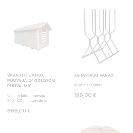
VARASTO JATKO,
SAHAPUKKI VARAX
PUUVAJA 240X120CM,
Varax Sahapukki
PUUVALMIS
Hinta
199,00 €
Varasto jatko, puuvaja
240x120cm, puuvalmis
Hinta
899,00 €