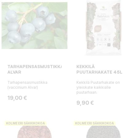
TARHAPENSASMUSTIKKA
KEKKILÄ
ALVAR
PUUTARHAKATE 45L
Tarhapensasmustikka
Kekkilä Puutarhakate on
(vaccinium Alvar)
yleiskate kaikkialle
puutarhaan.
Hinta
19,00 €
Hinta
9,90 €
KOLME ERI SÄKKIKOKOA
KOLME ERI SÄKKIKOKOA