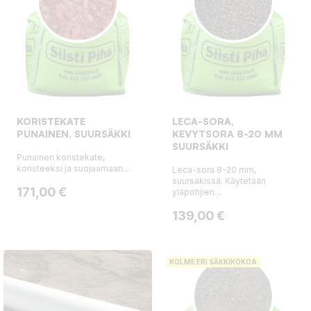
KORISTEKATE
LECA-SORA,
PUNAINEN, SUURSÄKKI
KEVYTSORA 8-20 MM
SUURSÄKKI
Punainen koristekate,
koristeeksi ja suojaamaan...
Leca-sora 8-20 mm,
suursäkissä. Käytetään
Hinta
171,00 €
yläpohjien...
Hinta
139,00 €
KOLME ERI SÄKKIKOKOA