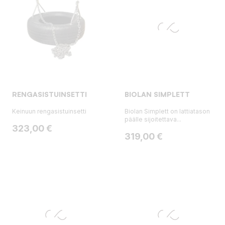
RENGASISTUINSETTI
BIOLAN SIMPLETT
Keinuun rengasistuinsetti
Biolan Simplett on lattiatason
päälle sijoitettava...
Hinta
323,00 €
Hinta
319,00 €