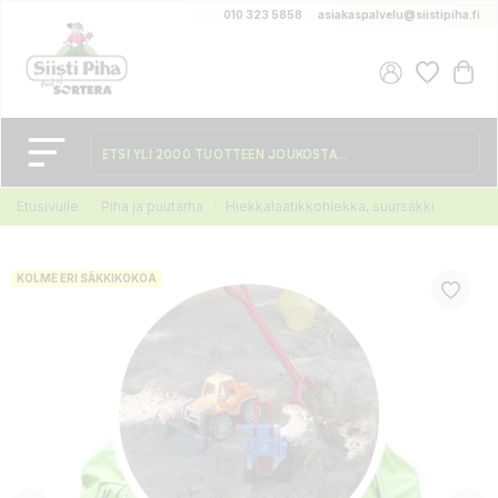
010 323 5858
asiakaspalvelu@siistipiha.fi
Etusivulle
Piha ja puutarha
Hiekkalaatikkohiekka, suursäkki
KOLME ERI SÄKKIKOKOA