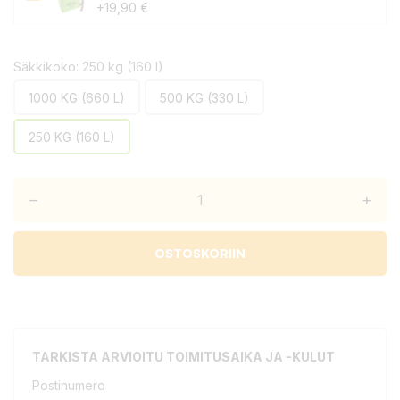
+19,90 €
Säkkikoko: 250 kg (160 l)
1000 KG (660 L)
500 KG (330 L)
250 KG (160 L)
–
+
OSTOSKORIIN
TARKISTA ARVIOITU TOIMITUSAIKA JA -KULUT
Postinumero