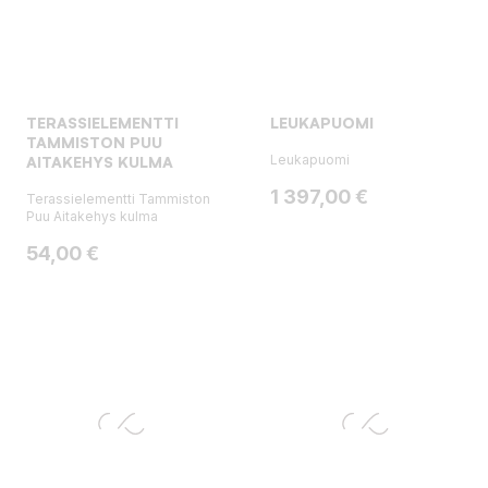
TERASSIELEMENTTI
LEUKAPUOMI
TAMMISTON PUU
Leukapuomi
AITAKEHYS KULMA
Hinta
1 397,00 €
Terassielementti Tammiston
Puu Aitakehys kulma
Hinta
54,00 €