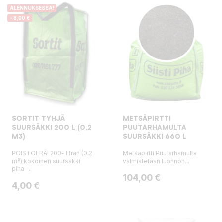
ALENNUKSESSA!
- 8,00 €
SORTIT TYHJÄ
METSÄPIRTTI
SUURSÄKKI 200 L (0,2
PUUTARHAMULTA
M3)
SUURSÄKKI 660 L
POISTOERÄ! 200- litran (0,2
Metsäpirtti Puutarhamulta
m³) kokoinen suursäkki
valmistetaan luonnon...
piha-...
Hinta
104,00 €
Hinta
Normaalihinta
4,00 €