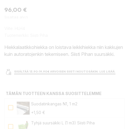
96,00 €
Sisältää alv:n
Viite:
HLH4
Tuotemerkki:
Siisti Piha
Hiekkalaatikkohiekka on loistava leikkihiekka niin kakkujen
kuin autoratojenkin tekemiseen. Siisti Pihan suursäkki.
SISÄLTÄÄ 13,90-19,90€ ARVOISEN SIISTI NOUTOSÄKIN. LUE LISÄÄ.
TÄMÄN TUOTTEEN KANSSA SUOSITTELEMME
Suodatinkangas N1, 1 m2
+1,50 €
Tyhjä suursäkki L (1 m3) Siisti Piha