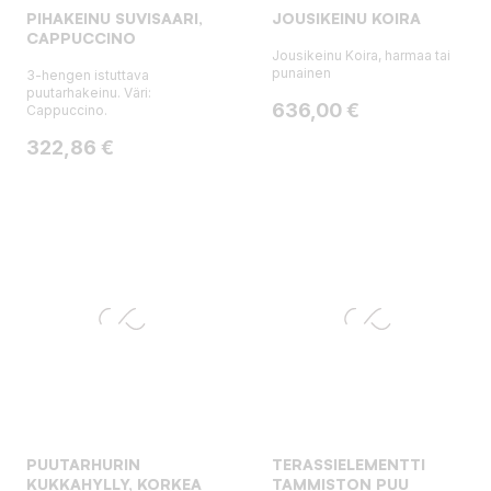
PIHAKEINU SUVISAARI,
JOUSIKEINU KOIRA
CAPPUCCINO
Jousikeinu Koira, harmaa tai
punainen
3-hengen istuttava
puutarhakeinu. Väri:
Hinta
636,00 €
Cappuccino.
Hinta
322,86 €
PUUTARHURIN
TERASSIELEMENTTI
KUKKAHYLLY, KORKEA
TAMMISTON PUU