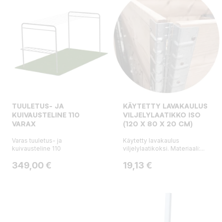
TUULETUS- JA
KÄYTETTY LAVAKAULUS
KUIVAUSTELINE 110
VILJELYLAATIKKO ISO
VARAX
(120 X 80 X 20 CM)
Varas tuuletus- ja
Käytetty lavakaulus
kuivausteline 110
viljelylaatikoksi. Materiaali:...
Hinta
Hinta
349,00 €
19,13 €