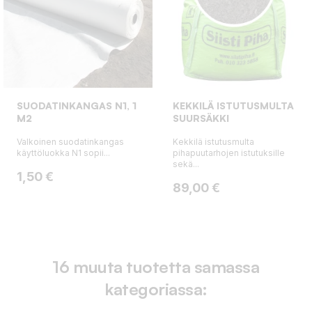
SUODATINKANGAS N1, 1
KEKKILÄ ISTUTUSMULTA
M2
SUURSÄKKI
Valkoinen suodatinkangas
Kekkilä istutusmulta
käyttöluokka N1 sopii...
pihapuutarhojen istutuksille
sekä...
Hinta
1,50 €
Hinta
89,00 €
16 muuta tuotetta samassa
kategoriassa: