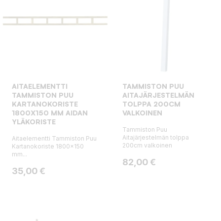
AITAELEMENTTI
TAMMISTON PUU
TAMMISTON PUU
AITAJÄRJESTELMÄN
KARTANOKORISTE
TOLPPA 200CM
1800X150 MM AIDAN
VALKOINEN
YLÄKORISTE
Tammiston Puu
Aitajärjestelmän tolppa
Aitaelementti Tammiston Puu
200cm valkoinen
Kartanokoriste 1800x150
mm...
Hinta
82,00 €
Hinta
35,00 €