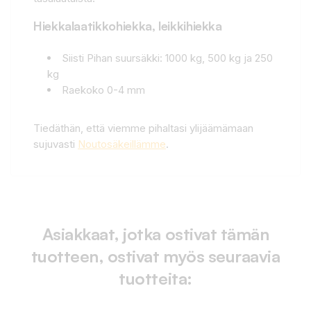
Hiekkalaatikkohiekka, leikkihiekka
Siisti Pihan suursäkki: 1000 kg, 500 kg ja 250
kg
Raekoko 0-4 mm
Tiedäthän, että viemme pihaltasi ylijäämämaan
sujuvasti
Noutosäkeillämme
.
Asiakkaat, jotka ostivat tämän
tuotteen, ostivat myös seuraavia
tuotteita: