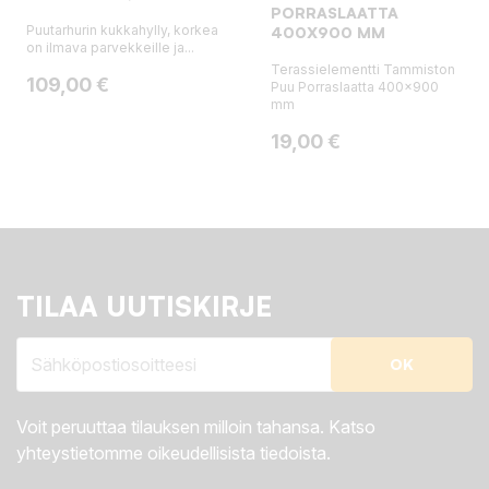
PORRASLAATTA
Puutarhurin kukkahylly, korkea
400X900 MM
on ilmava parvekkeille ja...
Terassielementti Tammiston
Hinta
109,00 €
Puu Porraslaatta 400x900
mm
Hinta
19,00 €
TILAA UUTISKIRJE
Voit peruuttaa tilauksen milloin tahansa. Katso
yhteystietomme oikeudellisista tiedoista.