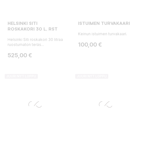
HELSINKI SITI
ISTUIMEN TURVAKAARI
ROSKAKORI 30 L, RST
Keinun istuimen turvakaari.
Helsinki Siti roskakori 30 litraa
Hinta
100,00 €
ruostumaton teräs...
Hinta
525,00 €
JUURI NYT LOPPU
JUURI NYT LOPPU