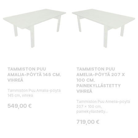
TAMMISTON PUU
TAMMISTON PUU
AMALIA-PÖYTÄ 145 CM,
AMELIA-PÖYTÄ 207 X
VIHREÄ
100 CM,
PAINEKYLLÄSTETTY
Tammiston Puu Amalia-pöytä
VIHREÄ
145 cm, vihreä
Tammiston Puu Amelia-pöytä
Hinta
549,00 €
207 x 100 cm,
painekyllästetty...
Hinta
719,00 €