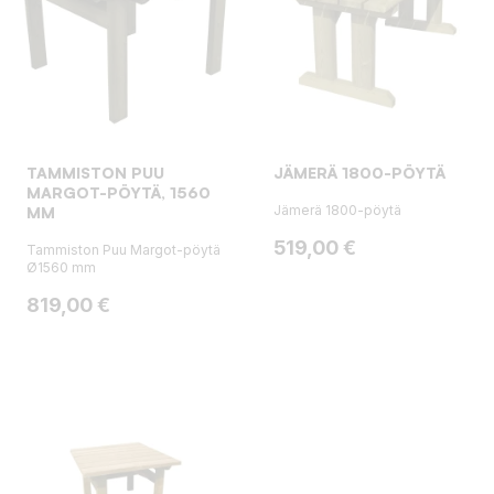
TAMMISTON PUU
JÄMERÄ 1800-PÖYTÄ
MARGOT-PÖYTÄ, 1560
Jämerä 1800-pöytä
MM
Hinta
519,00 €
Tammiston Puu Margot-pöytä
Ø1560 mm
Hinta
819,00 €