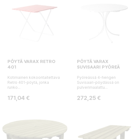
PÖYTÄ VARAX RETRO
PÖYTÄ VARAX
401
SUVISAARI PYÖREÄ
Kotimainen kokoontaitettava
Pyöreässä 4-hengen
Retro 401-pöytä, jonka
Suvisaari-pöydässä on
runko...
pulverimaalattu...
Hinta
Hinta
171,04 €
272,25 €