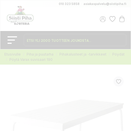
010 323 5858
asiakaspalvelu@siistipiha.fi
Etusivulle
Piha ja puutarha
Pihakalusteet ja -tarvikkeet
Pöydät
Pöytä Varax suvisaari 190