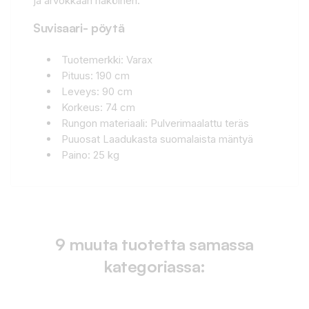
ja arvokkaan näköinen.
Suvisaari- pöytä
Tuotemerkki: Varax
Pituus: 190 cm
Leveys: 90 cm
Korkeus: 74 cm
Rungon materiaali: Pulverimaalattu teräs
Puuosat Laadukasta suomalaista mäntyä
Paino: 25 kg
9 muuta tuotetta samassa
kategoriassa: