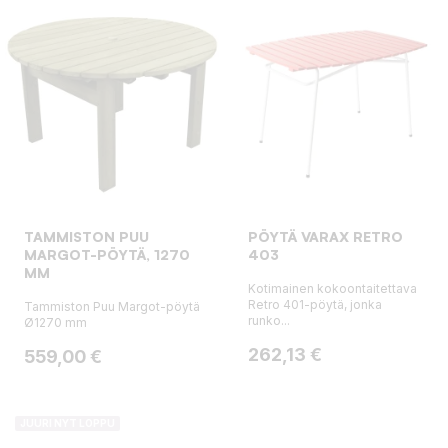
TAMMISTON PUU
PÖYTÄ VARAX RETRO
MARGOT-PÖYTÄ, 1270
403
MM
Kotimainen kokoontaitettava
Retro 401-pöytä, jonka
Tammiston Puu Margot-pöytä
runko...
Ø1270 mm
Hinta
262,13 €
Hinta
559,00 €
JUURI NYT LOPPU