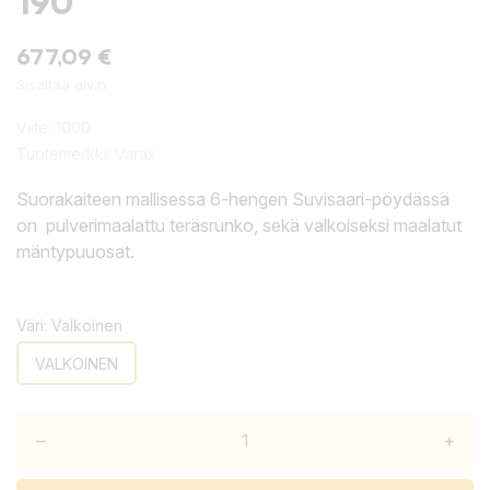
190
677,09 €
Sisältää alv:n
Viite:
1000
Tuotemerkki:
Varax
Suorakaiteen mallisessa 6-hengen Suvisaari-pöydässä
on pulverimaalattu teräsrunko, sekä valkoiseksi maalatut
mäntypuuosat.
Väri: Valkoinen
VALKOINEN
–
+