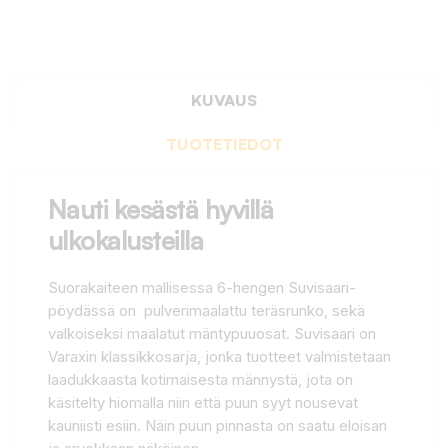
KUVAUS
TUOTETIEDOT
Nauti kesästä hyvillä
ulkokalusteilla
Suorakaiteen mallisessa 6-hengen Suvisaari-
pöydässä on pulverimaalattu teräsrunko, sekä
valkoiseksi maalatut mäntypuuosat. Suvisaari on
Varaxin klassikkosarja, jonka tuotteet valmistetaan
laadukkaasta kotimaisesta männystä, jota on
käsitelty hiomalla niin että puun syyt nousevat
kauniisti esiin. Näin puun pinnasta on saatu eloisan