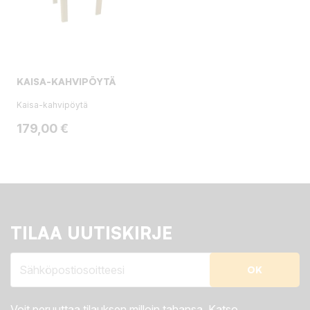
KAISA-KAHVIPÖYTÄ
Kaisa-kahvipöytä
Hinta
179,00 €
TILAA UUTISKIRJE
Voit peruuttaa tilauksen milloin tahansa. Katso