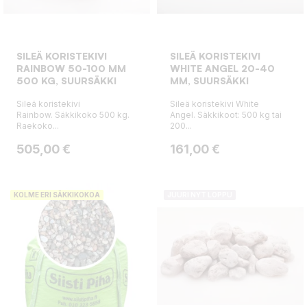
SILEÄ KORISTEKIVI
SILEÄ KORISTEKIVI
RAINBOW 50-100 MM
WHITE ANGEL 20-40
500 KG, SUURSÄKKI
MM, SUURSÄKKI
Sileä koristekivi
Sileä koristekivi White
Rainbow. Säkkikoko 500 kg.
Angel. Säkkikoot: 500 kg tai
Raekoko...
200...
Hinta
Hinta
505,00 €
161,00 €
KOLME ERI SÄKKIKOKOA
JUURI NYT LOPPU