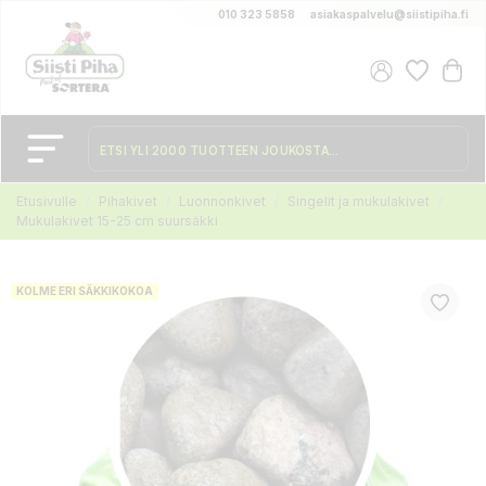
010 323 5858
asiakaspalvelu@siistipiha.fi
Etusivulle
Pihakivet
Luonnonkivet
Singelit ja mukulakivet
Mukulakivet 15-25 cm suursäkki
KOLME ERI SÄKKIKOKOA