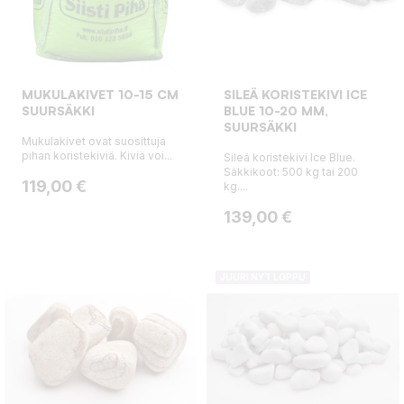
MUKULAKIVET 10-15 CM
SILEÄ KORISTEKIVI ICE
SUURSÄKKI
BLUE 10-20 MM,
SUURSÄKKI
Mukulakivet ovat suosittuja
pihan koristekiviä. Kiviä voi...
Sileä koristekivi Ice Blue.
Säkkikoot: 500 kg tai 200
Hinta
119,00 €
kg....
Hinta
139,00 €
JUURI NYT LOPPU