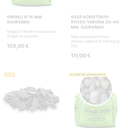
SINGELI 8-16 MM,
SILEÄ KORISTEKIVI
SUURSÄKKI
ROSSO VERONA 25-40
MM, SUURSÄKKI
Singeli 8-16 mm monivärinen.
Singeli on luonnon...
Sileä koristekivi Rosso
Verona. Säkkikoot: 500 kg tai
Hinta
103,00 €
200...
Hinta
111,00 €
UUSI
KOLME ERI SÄKKIKOKOA