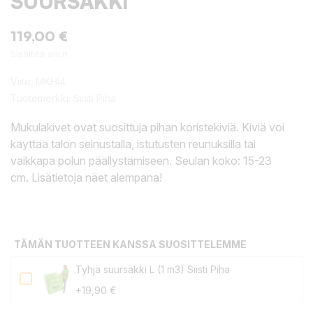
SUURSÄKKI
119,00 €
Sisältää alv:n
Viite:
MKHI4
Tuotemerkki:
Siisti Piha
Mukulakivet ovat suosittuja pihan koristekiviä. Kiviä voi
käyttää talon seinustalla, istutusten reunuksilla tai
vaikkapa polun päällystämiseen. Seulan koko: 15-23
cm. Lisätietoja näet alempana!
TÄMÄN TUOTTEEN KANSSA SUOSITTELEMME
Tyhjä suursäkki L (1 m3) Siisti Piha
+19,90 €