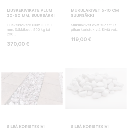
LIUSKEKIVIKATE PLUM
MUKULAKIVET 5-10 CM
30-50 MM, SUURSÄKKI
SUURSÄKKI
Liuskekivikate Plum 30-50
Mukulakivet ovat suosittuja
mm. Säkkikoot: 500 kg tai
pihan koristekiviä. Kiviä voi...
200...
Hinta
119,00 €
Hinta
370,00 €
SILEÄ KORISTEKIVI
SILEÄ KORISTEKIVI