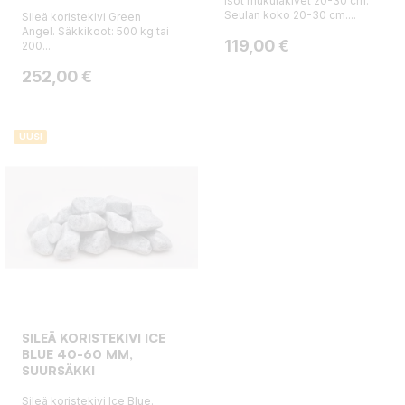
Isot mukulakivet 20-30 cm.
Seulan koko 20-30 cm....
Sileä koristekivi Green
Angel. Säkkikoot: 500 kg tai
Hinta
119,00 €
200...
Hinta
252,00 €
UUSI
SILEÄ KORISTEKIVI ICE
BLUE 40-60 MM,
SUURSÄKKI
Sileä koristekivi Ice Blue.