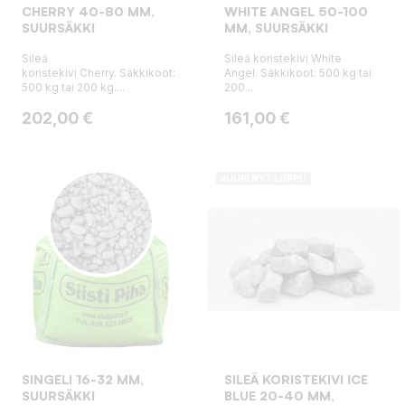
CHERRY 40-80 MM,
WHITE ANGEL 50-100
SUURSÄKKI
MM, SUURSÄKKI
Sileä
Sileä koristekivi White
koristekivi Cherry. Säkkikoot:
Angel. Säkkikoot: 500 kg tai
500 kg tai 200 kg....
200...
Hinta
Hinta
202,00 €
161,00 €
JUURI NYT LOPPU
SINGELI 16-32 MM,
SILEÄ KORISTEKIVI ICE
SUURSÄKKI
BLUE 20-40 MM,