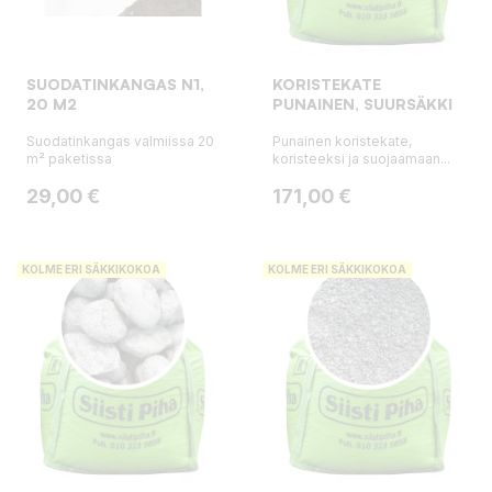
SUODATINKANGAS N1,
KORISTEKATE
20 M2
PUNAINEN, SUURSÄKKI
Suodatinkangas valmiissa 20
Punainen koristekate,
m² paketissa
koristeeksi ja suojaamaan...
Hinta
Hinta
29,00 €
171,00 €
KOLME ERI SÄKKIKOKOA
KOLME ERI SÄKKIKOKOA