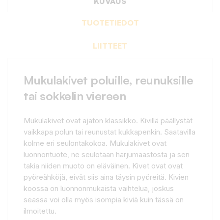
KUVAUS
TUOTETIEDOT
LIITTEET
Mukulakivet poluille, reunuksille
tai sokkelin viereen
Mukulakivet ovat ajaton klassikko. Kivillä päällystät
vaikkapa polun tai reunustat kukkapenkin. Saatavilla
kolme eri seulontakokoa. Mukulakivet ovat
luonnontuote, ne seulotaan harjumaastosta ja sen
takia niiden muoto on eläväinen. Kivet ovat ovat
pyöreähköjä, eivät siis aina täysin pyöreitä. Kivien
koossa on luonnonmukaista vaihtelua, joskus
seassa voi olla myös isompia kiviä kuin tässä on
ilmoitettu.