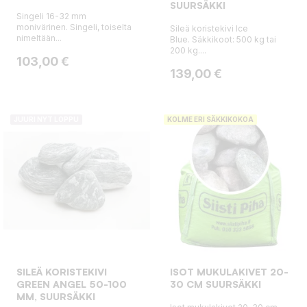
SUURSÄKKI
Singeli 16-32 mm
monivärinen. Singeli, toiselta
Sileä koristekivi Ice
nimeltään...
Blue. Säkkikoot: 500 kg tai
200 kg....
Hinta
103,00 €
Hinta
139,00 €
JUURI NYT LOPPU
KOLME ERI SÄKKIKOKOA
SILEÄ KORISTEKIVI
ISOT MUKULAKIVET 20-
GREEN ANGEL 50-100
30 CM SUURSÄKKI
MM, SUURSÄKKI