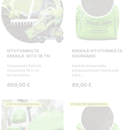
ISTUTUSMULTA
KEKKILÄ ISTUTUSMULTA
KEKKILÄ, IRTO 18 TN
SUURSÄKKI
Istutusmulta Kekkilä,
Kekkilä istutusmulta
irtokuorma 18 tn on
pihapuutarhojen istutuksille
levitysvalmis...
sekä...
Hinta
Hinta
869,00 €
89,00 €
USEITA SÄKKIKOKOJA
KOLME ERI SÄKKIKOKOA