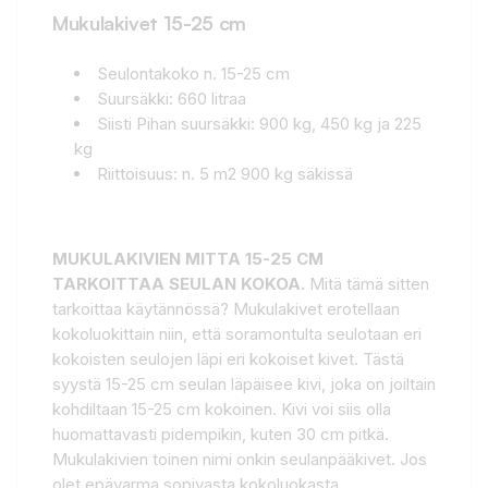
Mukulakivet 15-25 cm
Seulontakoko n. 15-25 cm
Suursäkki: 660 litraa
Siisti Pihan suursäkki: 900 kg, 450 kg ja 225
kg
Riittoisuus: n. 5 m2 900 kg säkissä
MUKULAKIVIEN MITTA 15-25 CM
TARKOITTAA SEULAN KOKOA.
Mitä tämä sitten
tarkoittaa käytännössä? Mukulakivet erotellaan
kokoluokittain niin, että soramontulta seulotaan eri
kokoisten seulojen läpi eri kokoiset kivet. Tästä
syystä 15-25 cm seulan läpäisee kivi, joka on joiltain
kohdiltaan 15-25 cm kokoinen. Kivi voi siis olla
huomattavasti pidempikin, kuten 30 cm pitkä.
Mukulakivien toinen nimi onkin seulanpääkivet. Jos
olet epävarma sopivasta kokoluokasta,