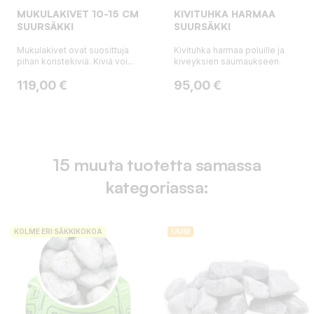
MUKULAKIVET 10-15 CM
KIVITUHKA HARMAA
SUURSÄKKI
SUURSÄKKI
Mukulakivet ovat suosittuja
Kivituhka harmaa poluille ja
pihan koristekiviä. Kiviä voi...
kiveyksien saumaukseen.
Hinta
Hinta
119,00 €
95,00 €
15 muuta tuotetta samassa
kategoriassa:
KOLME ERI SÄKKIKOKOA
UUSI