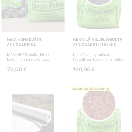
MAA-AINESJÄTE
KEKKILÄ VILJELYMULTA
SUURSÄKISSÄ
SUURSÄKKI (LUOMU)
MAA-AINES: multa, hiekka,
Kekkilä viljelymulta on
kivet, murskeet. Valitse...
täydellinen kasvimaille tehty...
Hinta
Hinta
75,00 €
120,00 €
KOLME ERI SÄKKIKOKOA