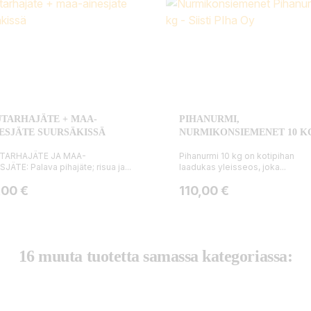
TARHAJÄTE + MAA-
PIHANURMI,
ESJÄTE SUURSÄKISSÄ
NURMIKONSIEMENET 10 K
TARHAJÄTE JA MAA-
Pihanurmi 10 kg on kotipihan
SJÄTE: Palava pihajäte; risua ja...
laadukas yleisseos, joka...
ta
Hinta
,00 €
110,00 €
16 muuta tuotetta samassa kategoriassa: