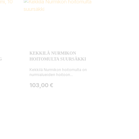
KEKKILÄ NURMIKON
G
HOITOMULTA SUURSÄKKI
Kekkilä Nurmikon hoitomulta on
nurmialueiden hoitoon...
Hinta
103,00 €