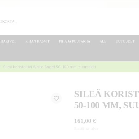
IHAKIVET
PIHAN KASVIT
PIHA JA PUUTARHA
ALE
UUTUUDET
Sileä koristekivi White Angel 50-100 mm, suursäkki
SILEÄ KORIS
50-100 MM, S
161,00 €
Sisältää alv:n