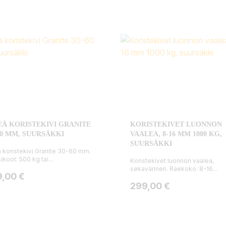
EÄ KORISTEKIVI GRANITE
KORISTEKIVET LUONNON
60 MM, SUURSÄKKI
VAALEA, 8-16 MM 1000 KG,
SUURSÄKKI
ä koristekivi Granite 30-60 mm.
ikoot: 500 kg tai...
Koristekivet luonnon vaalea,
sekavärinen. Raekoko: 8-16...
ta
9,00 €
Hinta
299,00 €