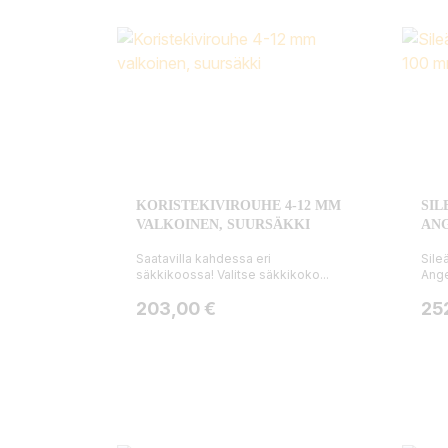
KORISTEKIVIROUHE 4-12 MM
SIL
VALKOINEN, SUURSÄKKI
ANG
Saatavilla kahdessa eri
Sile
säkkikoossa! Valitse säkkikoko...
Ange
Hinta
Hin
203,00 €
25