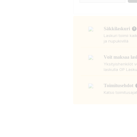
Säkkilaskuri
Laskuri toimii kai
ja nupukivillä
Voit maksaa las
Yksityishenkilöt 
laskulla OP Lasku
Toimitusehdot
Katso toimitusaja