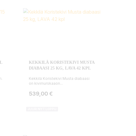
L
KEKKILÄ KORISTEKIVI MUSTA
DIABAASI 25 KG, LAVA 42 KPL
m.
Kekkilä Koristekivi Musta diabaasi
on kivimurskaaon...
Hinta
539,00 €
JUURI NYT LOPPU