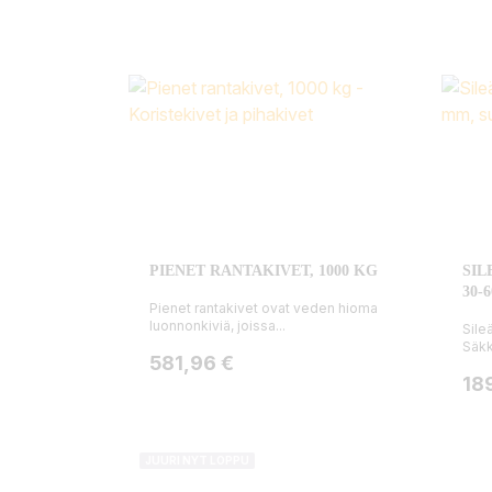
PIENET RANTAKIVET, 1000 KG
SIL
30-
Pienet rantakivet ovat veden hioma
luonnonkiviä, joissa...
Sile
Säkk
Hinta
581,96 €
Hin
18
JUURI NYT LOPPU