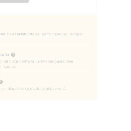
killa suursäkkituotteilla, paitsi mukula-, noppa-
kulla
voivat tilata tuotteita verkkokaupastamme
n kautta.
t ja -alueet sekä muut toimitusehdot.