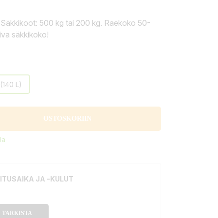
. Säkkikoot: 500 kg tai 200 kg. Raekoko 50-
piva säkkikoko!
(140 L)
OSTOSKORIIN
la
ITUSAIKA JA -KULUT
TARKISTA