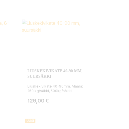
LIUSKEKIVIKATE 40-90 MM,
SUURSÄKKI
Liuskekivikate 40-90mm. Määrä:
250 kg/säkki, 500kg/säkki...
Hinta
129,00 €
UUSI