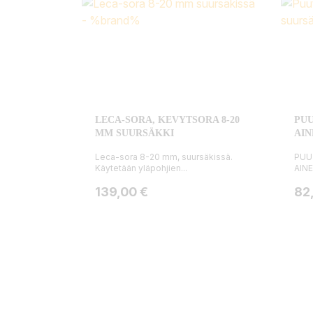
LECA-SORA, KEVYTSORA 8-20
PUU
MM SUURSÄKKI
AIN
Leca-sora 8-20 mm, suursäkissä.
PUU
Käytetään yläpohjien...
AINE
Hinta
Hin
139,00 €
82