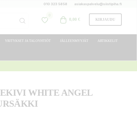
010 323 5858
asiakaspalvelu@siistipiha.fi
0
0,00 €
KIRJAUDU
YRITYKSET JA TALOYHTIÖT
JÄLLEENMYYJÄT
ARTIKKELIT
TEKIVI WHITE ANGEL
UURSÄKKI