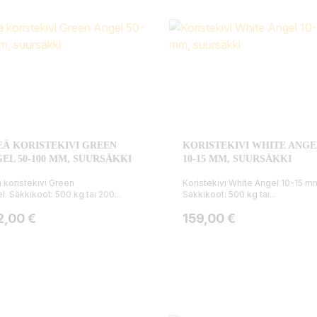
EÄ KORISTEKIVI GREEN
KORISTEKIVI WHITE ANGE
EL 50-100 MM, SUURSÄKKI
10-15 MM, SUURSÄKKI
ä koristekivi Green
Koristekivi White Angel 10-15 m
l. Säkkikoot: 500 kg tai 200...
Säkkikoot: 500 kg tai...
ta
Hinta
2,00 €
159,00 €