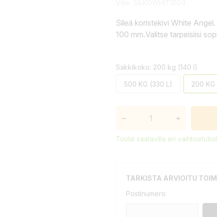
Viite:
SILKOWHIT1004
Sileä koristekivi White Angel
100 mm.Valitse tarpeisiisi so
Säkkikoko: 200 kg (140 l)
500 KG (330 L)
200 KG 
–
+
Tuote saatavilla eri vaihtoehdoil
TARKISTA ARVIOITU TOIM
Postinumero