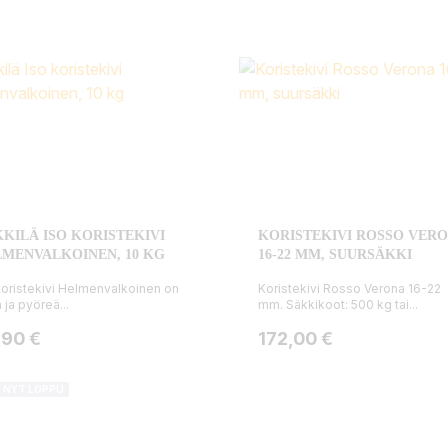
KILÄ ISO KORISTEKIVI
KORISTEKIVI ROSSO VER
MENVALKOINEN, 10 KG
16-22 MM, SUURSÄKKI
koristekivi Helmenvalkoinen on
Koristekivi Rosso Verona 16-22
ä ja pyöreä...
mm. Säkkikoot: 500 kg tai...
ta
Hinta
,90 €
172,00 €
I NYT LOPPU