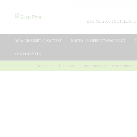
MAA-AINEKSET JA KATTEET
NOUTO- JA KIERRÄTYSPALVELUT
P
OTA YHTEYTTÄ
Etusivulle
Pihakivet
Luonnonkivet
Koristekivet