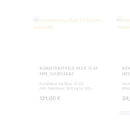
KORISTEKIVI ICE BLUE 32-63
KEK
MM, SUURSÄKKI
HEL
Koristekivi Ice Blue 32-63
Iso 
mm. Säkkikoot: 500 kg tai 200...
litte
Hinta
Hin
121,00 €
24
JUUR