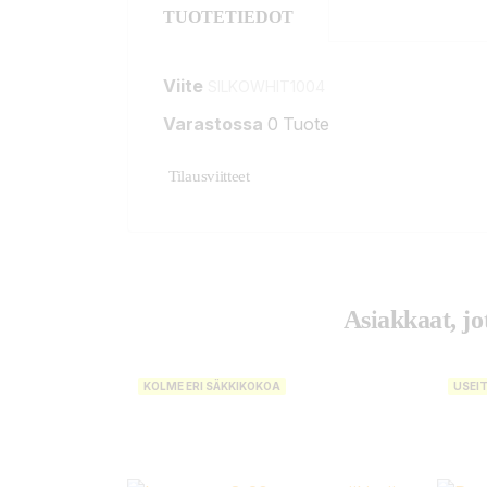
TUOTETIEDOT
Viite
SILKOWHIT1004
Varastossa
0 Tuote
Tilausviitteet
Asiakkaat, jo
KOLME ERI SÄKKIKOKOA
USEI