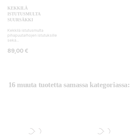
KEKKILÄ
ISTUTUSMULTA
SUURSÄKKI
Kekkilä istutusmulta
pihapuutarhojen istutuksille
sekä...
Hinta
89,00 €
16 muuta tuotetta samassa kategoriassa: