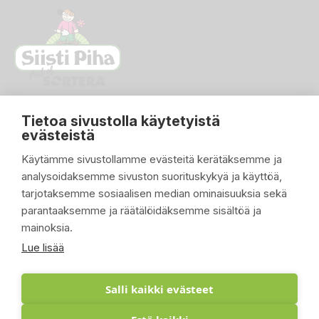
Tietoa sivustolla käytetyistä
evästeistä
Käytämme sivustollamme evästeitä kerätäksemme ja
analysoidaksemme sivuston suorituskykyä ja käyttöä,
PIKALINKIT

tarjotaksemme sosiaalisen median ominaisuuksia sekä
parantaaksemme ja räätälöidäksemme sisältöä ja
TUOTTEET

mainoksia.
YRITYKSEMME

Lue lisää
ASIAKASTILI

Salli kaikki evästeet