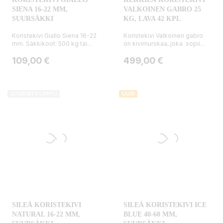
SIENA 16-22 MM,
VALKOINEN GABRO 25
SUURSÄKKI
KG, LAVA 42 KPL
Koristekivi Giallo Siena 16-22
Koristekivi Valkoinen gabro
mm. Säkkikoot: 500 kg tai...
on kivimurskaa, joka sopii...
Hinta
Hinta
109,00 €
499,00 €
JUURI NYT LOPPU
UUSI
SILEÄ KORISTEKIVI
SILEÄ KORISTEKIVI ICE
NATURAL 16-22 MM,
BLUE 40-60 MM,