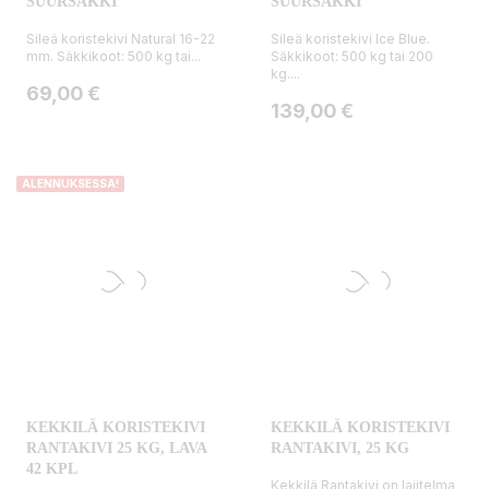
SUURSÄKKI
SUURSÄKKI
Sileä koristekivi Natural 16-22
Sileä koristekivi Ice Blue.
mm. Säkkikoot: 500 kg tai...
Säkkikoot: 500 kg tai 200
kg....
Hinta
69,00 €
Hinta
139,00 €
ALENNUKSESSA!
KEKKILÄ KORISTEKIVI
KEKKILÄ KORISTEKIVI
RANTAKIVI 25 KG, LAVA
RANTAKIVI, 25 KG
42 KPL
Kekkilä Rantakivi on lajitelma