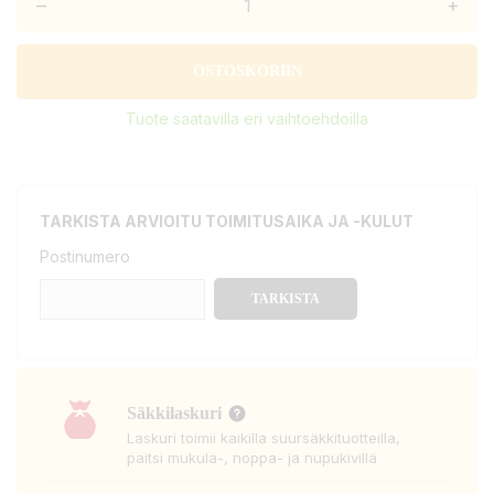
–
+
OSTOSKORIIN
Tuote saatavilla eri vaihtoehdoilla
TARKISTA ARVIOITU TOIMITUSAIKA JA -KULUT
Postinumero
TARKISTA
Säkkilaskuri
Laskuri toimii kaikilla suursäkkituotteilla,
paitsi mukula-, noppa- ja nupukivillä