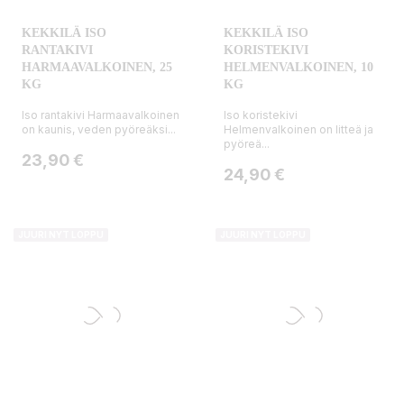
KEKKILÄ ISO
KEKKILÄ ISO
RANTAKIVI
KORISTEKIVI
HARMAAVALKOINEN, 25
HELMENVALKOINEN, 10
KG
KG
Iso rantakivi Harmaavalkoinen
Iso koristekivi
on kaunis, veden pyöreäksi...
Helmenvalkoinen on litteä ja
pyöreä...
Hinta
23,90 €
Hinta
24,90 €
JUURI NYT LOPPU
JUURI NYT LOPPU