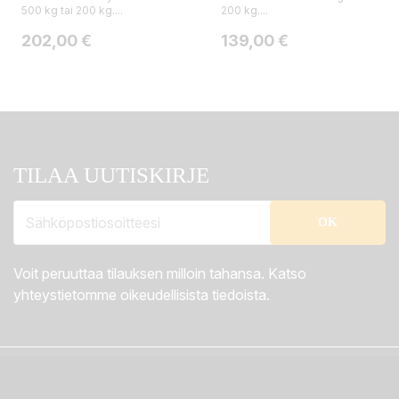
500 kg tai 200 kg....
200 kg....
Hinta
Hinta
202,00 €
139,00 €
TILAA UUTISKIRJE
Voit peruuttaa tilauksen milloin tahansa. Katso
yhteystietomme oikeudellisista tiedoista.