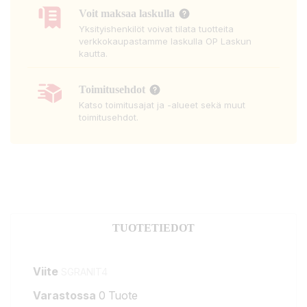
Voit maksaa laskulla
Yksityishenkilöt voivat tilata tuotteita
verkkokaupastamme laskulla OP Laskun
kautta.
Toimitusehdot
Katso toimitusajat ja -alueet sekä muut
toimitusehdot.
TUOTETIEDOT
Viite
SGRANIT4
Varastossa
0 Tuote