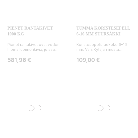
PIENET RANTAKIVET,
TUMMA KORISTESEPELI,
1000 KG
6-16 MM SUURSÄKKI
Pienet rantakivet ovat veden
Koristesepeli, raekoko 6-16
hioma luonnonkiviä, joissa...
mm. Väri: Kytäjän musta....
Hinta
Hinta
581,96 €
109,00 €