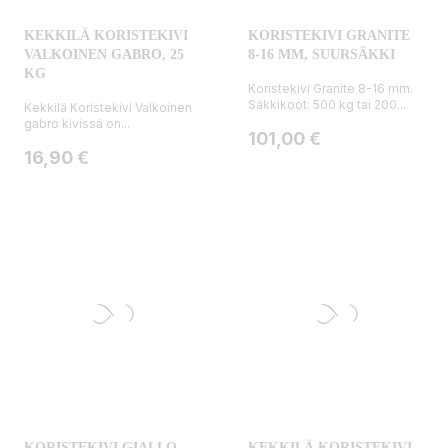
KEKKILÄ KORISTEKIVI
KORISTEKIVI GRANITE
VALKOINEN GABRO, 25
8-16 MM, SUURSÄKKI
KG
Koristekivi Granite 8-16 mm.
Säkkikoot: 500 kg tai 200...
Kekkilä Koristekivi Valkoinen
gabro kivissä on...
Hinta
101,00 €
Hinta
16,90 €
KORISTEKIVI GIALLO
KEKKILÄ KORISTEKIVI