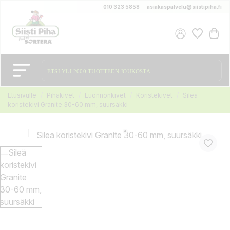
010 323 5858
asiakaspalvelu@siistipiha.fi
Etusivulle
Pihakivet
Luonnonkivet
Koristekivet
Sileä
koristekivi Granite 30-60 mm, suursäkki