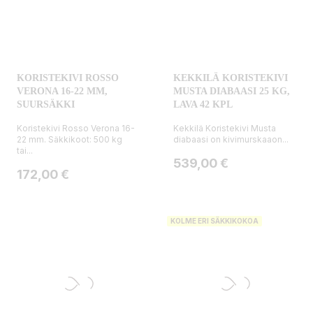
KORISTEKIVI ROSSO
KEKKILÄ KORISTEKIVI
VERONA 16-22 MM,
MUSTA DIABAASI 25 KG,
SUURSÄKKI
LAVA 42 KPL
Koristekivi Rosso Verona 16-
Kekkilä Koristekivi Musta
22 mm. Säkkikoot: 500 kg
diabaasi on kivimurskaaon...
tai...
Hinta
539,00 €
Hinta
172,00 €
KOLME ERI SÄKKIKOKOA