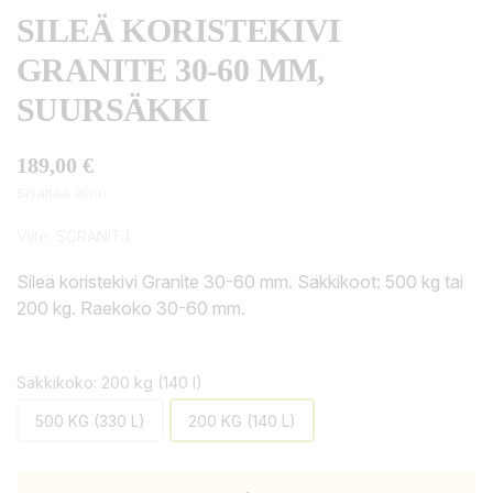
SILEÄ KORISTEKIVI
GRANITE 30-60 MM,
SUURSÄKKI
189,00 €
Sisältää alv:n
Viite:
SGRANIT4
Sileä koristekivi Granite 30-60 mm. Säkkikoot: 500 kg tai
200 kg. Raekoko 30-60 mm.
Säkkikoko: 200 kg (140 l)
500 KG (330 L)
200 KG (140 L)