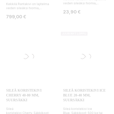
veden sileäksi hiomia,...
Kekkilä Rantakivi on lajitelma
veden sileäksi hiomia,...
Hinta
23,90 €
Hinta
799,00 €
JUURI NYT LOPPU
SILEÄ KORISTEKIVI
SILEÄ KORISTEKIVI ICE
CHERRY 40-80 MM,
BLUE 20-40 MM,
SUURSÄKKI
SUURSÄKKI
Sileä
Sileä koristekivi Ice
koristekivi Cherry. Säkkikoot:
Blue. Säkkikoot: 500 kg tai