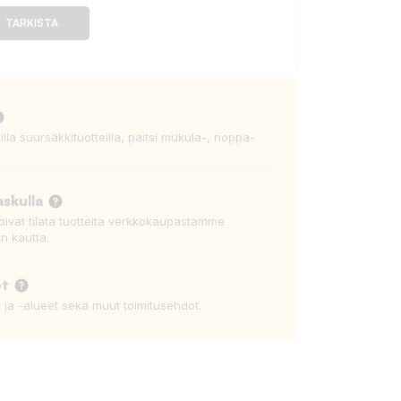
TARKISTA
killa suursäkkituotteilla, paitsi mukula-, noppa-
askulla
voivat tilata tuotteita verkkokaupastamme
n kautta.
ot
t ja -alueet sekä muut toimitusehdot.