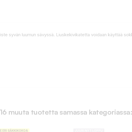
riste syvän luumun sävyssä. Liuskekivikatetta voidaan käyttää sokke
16 muuta tuotetta samassa kategoriassa
E ERI SÄKKIKOKOA
JUURI NYT LOPPU