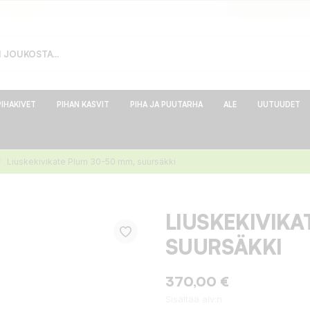
PIHAKIVET
PIHAN KASVIT
PIHA JA PUUTARHA
ALE
UUTUUDET
Liuskekivikate Plum 30-50 mm, suursäkki
LIUSKEKIVIKA
SUURSÄKKI
370,00 €
Sisältää alv:n