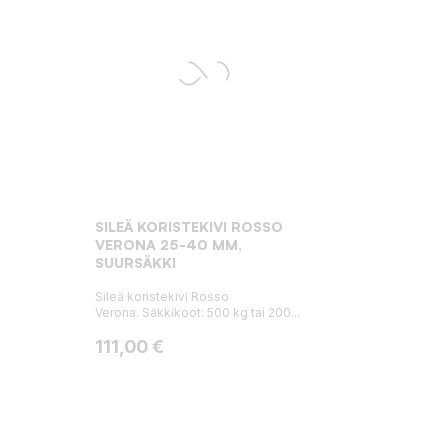
SILEÄ KORISTEKIVI ROSSO
VERONA 25-40 MM,
SUURSÄKKI
Sileä koristekivi Rosso
Verona. Säkkikoot: 500 kg tai 200...
Hinta
111,00 €