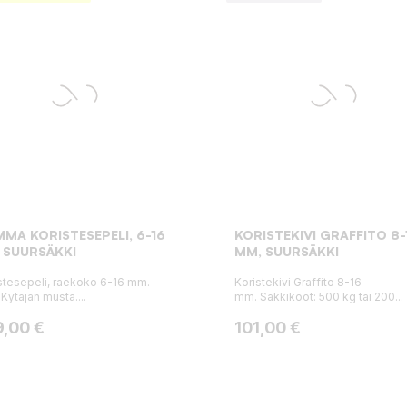
MA KORISTESEPELI, 6-16
KORISTEKIVI GRAFFITO 8-
 SUURSÄKKI
MM, SUURSÄKKI
stesepeli, raekoko 6-16 mm.
Koristekivi Graffito 8-16
 Kytäjän musta....
mm. Säkkikoot: 500 kg tai 200...
ta
Hinta
9,00 €
101,00 €