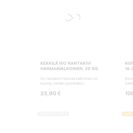
KEKKILÄ ISO RANTAKIVI
KOR
HARMAAVALKOINEN, 25 KG
16-
Iso rantakivi Harmaavalkoinen on
Kori
kaunis, veden pyöreäksi...
Säkk
Hinta
Hin
23,90 €
10
JUURI NYT LOPPU
UUSI