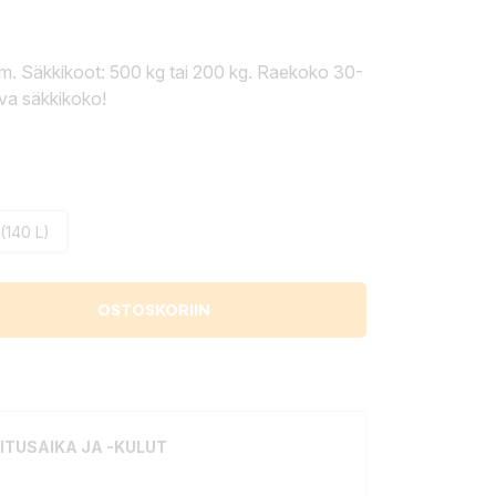
m. Säkkikoot: 500 kg tai 200 kg. Raekoko 30-
iva säkkikoko!
(140 L)
OSTOSKORIIN
ITUSAIKA JA -KULUT