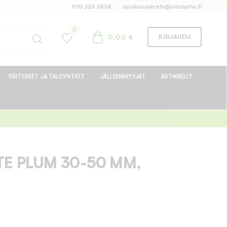
010 323 5858
asiakaspalvelu@siistipiha.fi
0
0,00 €
KIRJAUDU
YRITYKSET JA TALOYHTIÖT
JÄLLEENMYYJÄT
ARTIKKELIT
TE PLUM 30-50 MM,