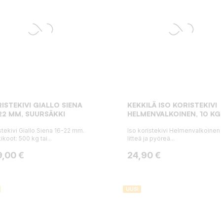
ISTEKIVI GIALLO SIENA
KEKKILÄ ISO KORISTEKIVI
22 MM, SUURSÄKKI
HELMENVALKOINEN, 10 KG
stekivi Giallo Siena 16-22 mm.
Iso koristekivi Helmenvalkoinen
ikoot: 500 kg tai...
litteä ja pyöreä...
ta
Hinta
9,00 €
24,90 €
UUSI