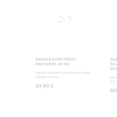
KEKKILÄ KORISTEKIVI
SIL
RANTAKIVI, 25 KG
50-
SUU
Kekkilä Rantakivi on lajitelma veden
sileäksi hiomia,...
Sile
500 
Hinta
23,90 €
Hin
50