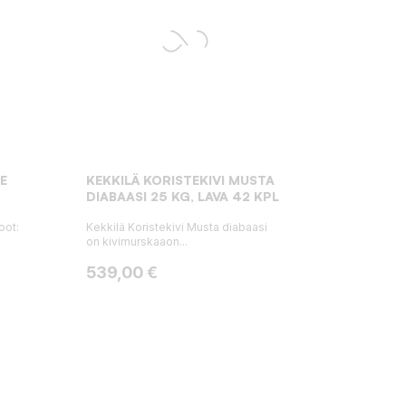
UE
KEKKILÄ KORISTEKIVI MUSTA
DIABAASI 25 KG, LAVA 42 KPL
oot:
Kekkilä Koristekivi Musta diabaasi
on kivimurskaaon...
Hinta
539,00 €