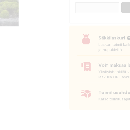
Säkkilaskuri
Laskuri toimii kai
ja nupukivillä
Voit maksaa l
Yksityishenkilöt 
laskulla OP Lasku
Toimitusehd
Katso toimitusaja