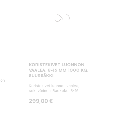
KORISTEKIVET LUONNON
VAALEA, 8-16 MM 1000 KG,
SUURSÄKKI
 on
Koristekivet luonnon vaalea,
sekavärinen. Raekoko: 8-16...
Hinta
299,00 €