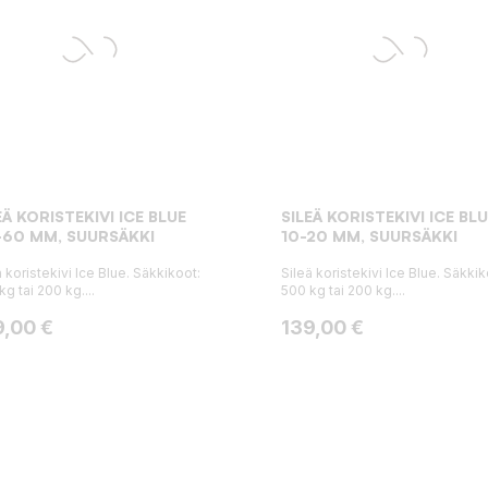
EÄ KORISTEKIVI ICE BLUE
SILEÄ KORISTEKIVI ICE BL
60 MM, SUURSÄKKI
10-20 MM, SUURSÄKKI
ä koristekivi Ice Blue. Säkkikoot:
Sileä koristekivi Ice Blue. Säkkik
kg tai 200 kg....
500 kg tai 200 kg....
ta
Hinta
9,00 €
139,00 €