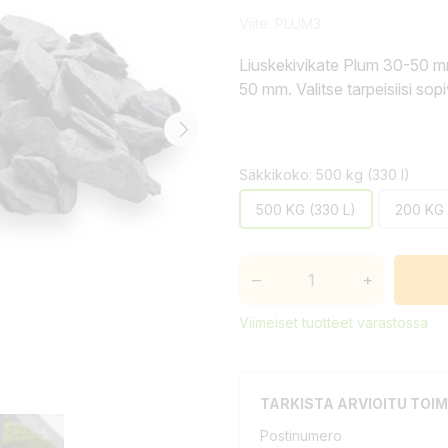
Viite:
PLUM3
Liuskekivikate Plum 30-50 m
50 mm. Valitse tarpeisiisi sop
Säkkikoko: 500 kg (330 l)
500 KG (330 L)
200 KG 
–
+
Viimeiset tuotteet varastossa
TARKISTA ARVIOITU TOIM
Postinumero