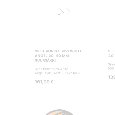
SILEÄ KORISTEKIVI WHITE
SIL
ANGEL 20-40 MM,
40-
SUURSÄKKI
Sile
500 
Sileä koristekivi White
Angel. Säkkikoot: 500 kg tai 200...
Hin
13
Hinta
161,00 €