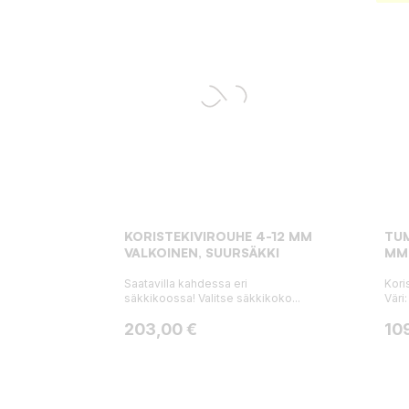
KORISTEKIVIROUHE 4-12 MM
TUM
VALKOINEN, SUURSÄKKI
MM
Saatavilla kahdessa eri
Kori
säkkikoossa! Valitse säkkikoko...
Väri:
Hinta
Hin
203,00 €
10