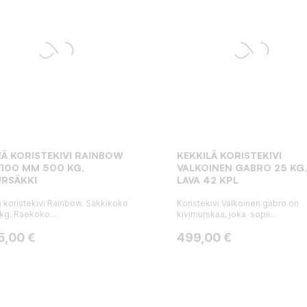
EÄ KORISTEKIVI RAINBOW
KEKKILÄ KORISTEKIVI
100 MM 500 KG,
VALKOINEN GABRO 25 KG,
RSÄKKI
LAVA 42 KPL
ä koristekivi Rainbow. Säkkikoko
Koristekivi Valkoinen gabro on
kg. Raekoko...
kivimurskaa, joka sopii...
ta
Hinta
5,00 €
499,00 €