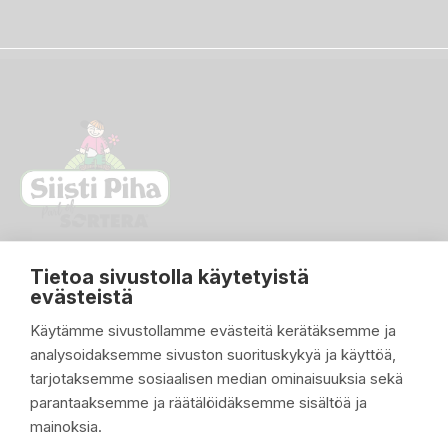
Tietoa sivustolla käytetyistä
evästeistä
Käytämme sivustollamme evästeitä kerätäksemme ja
analysoidaksemme sivuston suorituskykyä ja käyttöä,
PIKALINKIT

tarjotaksemme sosiaalisen median ominaisuuksia sekä
parantaaksemme ja räätälöidäksemme sisältöä ja
TUOTTEET

mainoksia.
YRITYKSEMME