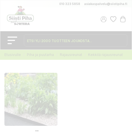
010 323 5858
asiakaspalvelu@siistipiha.fi
Etusivulle
Piha ja puutarha
Rajausreunat
Kekkilä rajausreunat