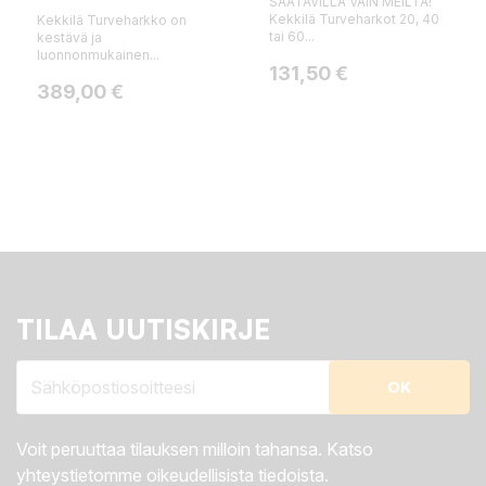
SAATAVILLA VAIN MEILTÄ!
Kekkilä Turveharkot 20, 40
Kekkilä Turveharkko on
tai 60...
kestävä ja
luonnonmukainen...
Hinta
131,50 €
Hinta
389,00 €
TILAA UUTISKIRJE
Voit peruuttaa tilauksen milloin tahansa. Katso
yhteystietomme oikeudellisista tiedoista.