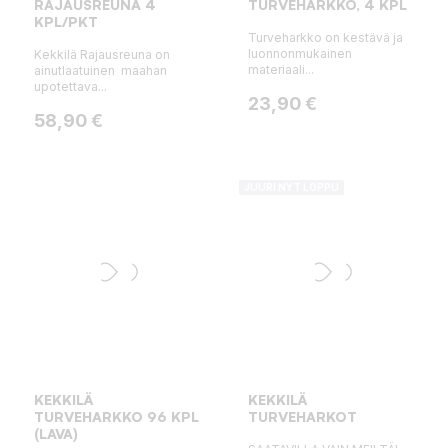
RAJAUSREUNA 4
TURVEHARKKO, 4 KPL
KPL/PKT
Turveharkko on kestävä ja
luonnonmukainen
Kekkilä Rajausreuna on
materiaali...
ainutlaatuinen maahan
upotettava...
Hinta
23,90 €
Hinta
58,90 €
JUURI NYT LOPPU
KEKKILÄ
KEKKILÄ
TURVEHARKKO 96 KPL
TURVEHARKOT
(LAVA)