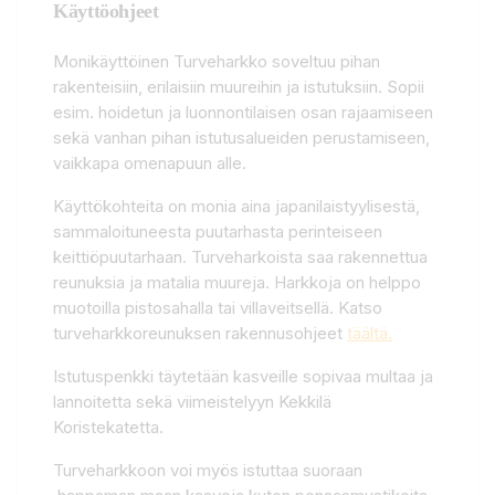
Käyttöohjeet
Monikäyttöinen Turveharkko soveltuu pihan
rakenteisiin, erilaisiin muureihin ja istutuksiin. Sopii
esim. hoidetun ja luonnontilaisen osan rajaamiseen
sekä vanhan pihan istutusalueiden perustamiseen,
vaikkapa omenapuun alle.
Käyttökohteita on monia aina japanilaistyylisestä,
sammaloituneesta puutarhasta perinteiseen
keittiöpuutarhaan. Turveharkoista saa rakennettua
reunuksia ja matalia muureja. Harkkoja on helppo
muotoilla pistosahalla tai villaveitsellä. Katso
turveharkkoreunuksen rakennusohjeet
täältä.
Istutuspenkki täytetään kasveille sopivaa multaa ja
lannoitetta sekä viimeistelyyn Kekkilä
Koristekatetta.
Turveharkkoon voi myös istuttaa suoraan