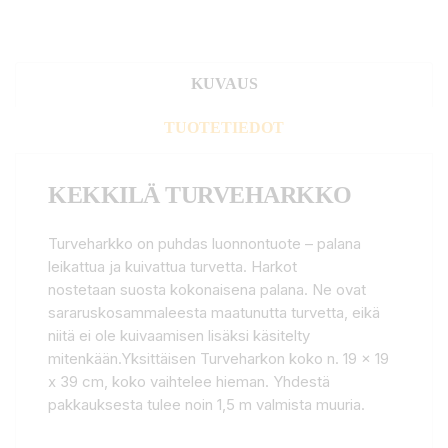
KUVAUS
TUOTETIEDOT
KEKKILÄ TURVEHARKKO
Turveharkko on puhdas luonnontuote – palana
leikattua ja kuivattua turvetta. Harkot
nostetaan suosta kokonaisena palana. Ne ovat
sararuskosammaleesta maatunutta turvetta, eikä
niitä ei ole kuivaamisen lisäksi käsitelty
mitenkään.Yksittäisen Turveharkon koko n. 19 x 19
x 39 cm, koko vaihtelee hieman. Yhdestä
pakkauksesta tulee noin 1,5 m valmista muuria.