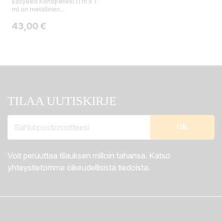
EasyBed Kohopenkki (1 m x 1
m) on metallinen...
Hinta
43,00 €
TILAA UUTISKIRJE
Voit peruuttaa tilauksen milloin tahansa. Katso
yhteystietomme oikeudellisista tiedoista.