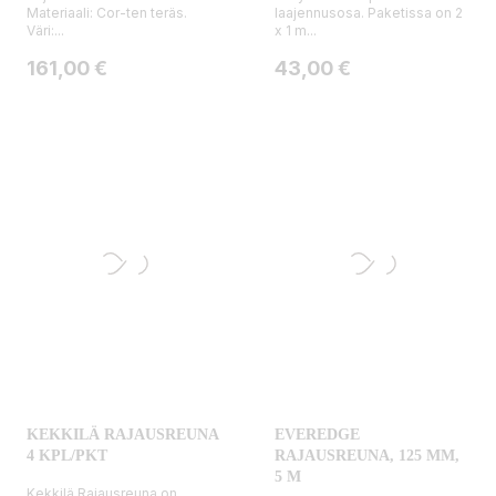
Materiaali: Cor-ten teräs.
laajennusosa. Paketissa on 2
Väri:...
x 1 m...
Hinta
Hinta
161,00 €
43,00 €
KEKKILÄ RAJAUSREUNA
EVEREDGE
4 KPL/PKT
RAJAUSREUNA, 125 MM,
5 M
Kekkilä Rajausreuna on