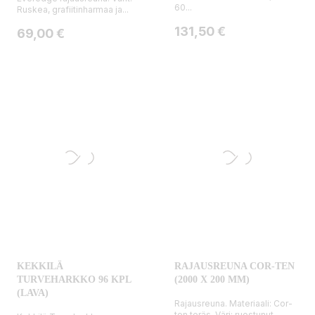
60...
Ruskea, grafiitinharmaa ja...
Hinta
131,50 €
Hinta
69,00 €
KEKKILÄ
RAJAUSREUNA COR-TEN
TURVEHARKKO 96 KPL
(2000 X 200 MM)
(LAVA)
Rajausreuna. Materiaali: Cor-
ten teräs. Väri: ruostunut....