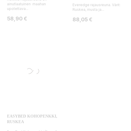
ainutlaatuinen maahan
Everedge rajausreuna. Värit:
upotettava...
Ruskea, musta ja...
Hinta
58,90 €
Hinta
88,05 €
EASYBED KOHOPENKKI,
RUSKEA