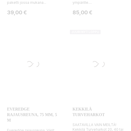
paketti jossa mukana...
ympärille....
Hinta
Hinta
39,00 €
85,00 €
JUURI NYT LOPPU
EVEREDGE
KEKKILÄ
RAJAUSREUNA, 75 MM, 5
TURVEHARKOT
M
SAATAVILLA VAIN MEILTÄ!
Kekkilä Turveharkot 20, 40 tai
Everedge rajausreuna. Värit: