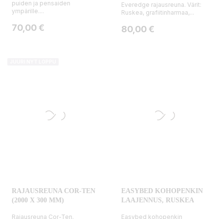
puiden ja pensaiden
Everedge rajausreuna. Värit:
ympärille....
Ruskea, grafiitinharmaa,...
Hinta
70,00 €
Hinta
80,00 €
JUURI NYT LOPPU
RAJAUSREUNA COR-TEN
EASYBED KOHOPENKIN
(2000 X 300 MM)
LAAJENNUS, RUSKEA
Rajausreuna Cor-Ten.
Easybed kohopenkin