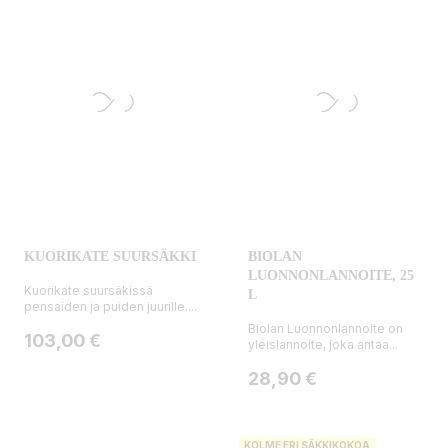
KUORIKATE SUURSÄKKI
BIOLAN
LUONNONLANNOITE, 25
Kuorikate suursäkissä
L
pensaiden ja puiden juurille....
Biolan Luonnonlannoite on
Hinta
103,00 €
yleislannoite, joka antaa...
Hinta
28,90 €
KOLME ERI SÄKKIKOKOA