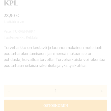
KPL
23,90 €
Sisältää alv:n
Viite:
TURVEHARK4
Tuotemerkki:
Kekkilä
Turveharkko on kestävä ja luonnonmukainen materiaali
puutarharakentamiseen, ja nimensä mukaan se on
puhdasta, kuivattua turvetta. Turveharkoista voi rakentaa
puutarhaan erilaisia rakenteita ja yksityiskohtia.
–
+
OSTOSKORIIN