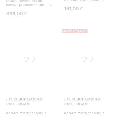
Kekkilä Turveharkko on
kestävä ja luonnonmukainen...
Hinta
151,00 €
Hinta
389,00 €
ALENNUKSESSA!
EVEREDGE GARDEN
EVEREDGE GARDEN
RING 600 MM
RING 900 MM
Kestävä metallinen reunus
Kestävä metallinen reunus