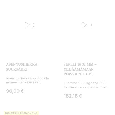
ASENNUSHIEKKA
SEPELI 16-32 MM +
SUURSÄKKI
YLIJÄÄMÄMAAN
POISVIENTI 1 M3
Asennushiekka sopii todella
moneen tarkoitukseen,...
Tuomme 1000 kg sepeli 16-
32 mm suursäkin ja viemme...
Hinta
96,00 €
Hinta
182,18 €
KOLME ERI SÄKKIKOKOA