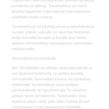
happaman maan kasveja kuten pensasmustikoita,
puolukoita tai lakkoja. Turveharkkoa voi myös
käyttää happaman maan kasvien kasvualustana
rouhittuna mullan seassa.
Turveharkkoja voi käyttää useassa tarkoituksessa
vuoden ympäri; syksyllä voi rakentaa talvisuojia
aroille kasveille keväällä ja kesällä taas tehdä
erilaisia veistoksellisia istutusalustoja esimerkiksi
mehikasveille.
Sammalpinta turveharkoille
Kun Turveharkko on pitkään varjoisalla paikalla ja
saa tasaisesti kosteutta, se peittyy kauniilla
sammaleella. Sammaleen kasvua voi nopeuttaa
valelemalla Turveharkkoja sammalsilppu-
piimäseoksella tai taputtelemalla Turveharkon
pintaan turve-piimäseosta. Turveharkko sitoo
itseensä paljon vettä, joka sitten haihtuu ilmaan
muodostaen hyvän pienilmaston kasveille.