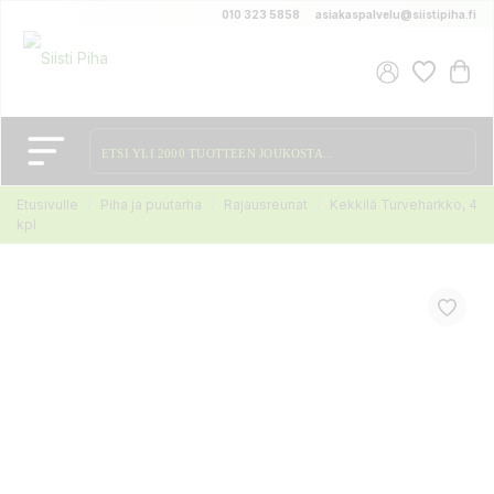
010 323 5858
asiakaspalvelu@siistipiha.fi
Etusivulle
Piha ja puutarha
Rajausreunat
Kekkilä Turveharkko, 4
kpl