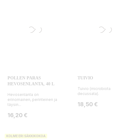
POLLEN PARAS
TUIVIO
HEVOSENLANTA, 40 L
Tuivio (microbiota
decussata).
Hevosenlanta on
erinomainen, perinteinen ja
Hinta
18,50 €
täysin...
Hinta
16,20 €
KOLME ERI SÄKKIKOKOA