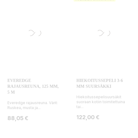
EVEREDGE
HIEKOITUSSEPELI 3-6
RAJAUSREUNA, 125 MM,
MM SUURSÄKKI
5 M
Hiekoitussepelisuursäkit
suoraan kotiin toimitettuina
Everedge rajausreuna. Värit:
tai...
Ruskea, musta ja...
Hinta
122,00 €
Hinta
88,05 €