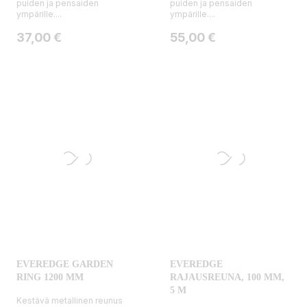
puiden ja pensaiden
puiden ja pensaiden
ympärille....
ympärille....
Hinta
Hinta
37,00 €
55,00 €
EVEREDGE GARDEN
EVEREDGE
RING 1200 MM
RAJAUSREUNA, 100 MM,
5 M
Kestävä metallinen reunus