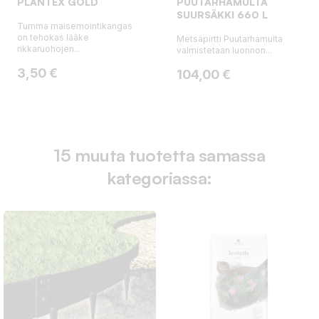
PLANTEX GOLD
PUUTARHAMULTA
SUURSÄKKI 660 L
Tumma maisemointikangas
on tehokas lääke
Metsäpirtti Puutarhamulta
rikkaruohojen...
valmistetaan luonnon...
Hinta
3,50 €
Hinta
104,00 €
15 muuta tuotetta samassa
kategoriassa: