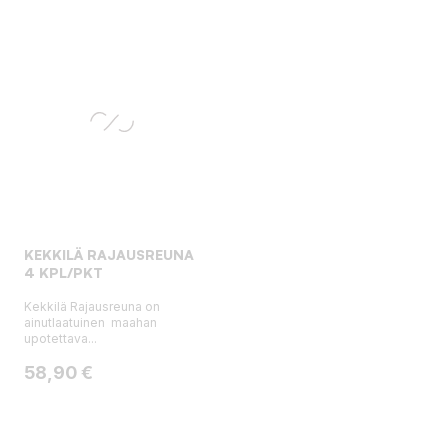
KEKKILÄ RAJAUSREUNA
4 KPL/PKT
Kekkilä Rajausreuna on
ainutlaatuinen maahan
upotettava...
Hinta
58,90 €