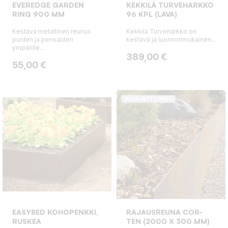
EVEREDGE GARDEN
KEKKILÄ TURVEHARKKO
RING 900 MM
96 KPL (LAVA)
Kestävä metallinen reunus
Kekkilä Turveharkko on
puiden ja pensaiden
kestävä ja luonnonmukainen...
ympärille....
Hinta
389,00 €
Hinta
55,00 €
JUURI NYT LOPPU
EASYBED KOHOPENKKI,
RAJAUSREUNA COR-
RUSKEA
TEN (2000 X 300 MM)