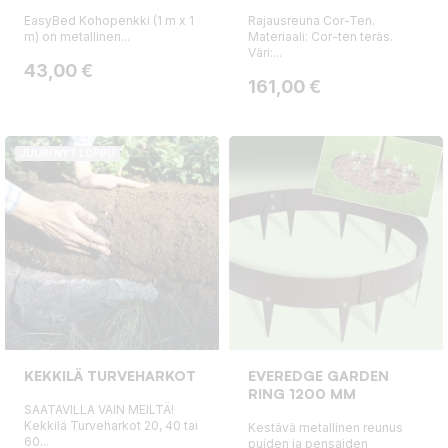
EasyBed Kohopenkki (1 m x 1
Rajausreuna Cor-Ten.
m) on metallinen...
Materiaali: Cor-ten teräs.
Väri:...
Hinta
43,00 €
Hinta
161,00 €
JUURI NYT LOPPU
KEKKILÄ TURVEHARKOT
EVEREDGE GARDEN
RING 1200 MM
SAATAVILLA VAIN MEILTÄ!
Kekkilä Turveharkot 20, 40 tai
Kestävä metallinen reunus
60...
puiden ja pensaiden