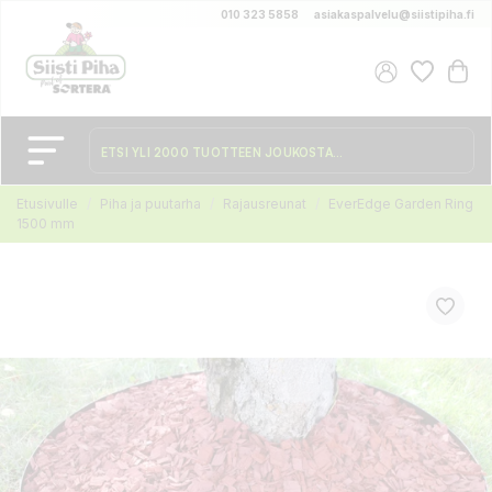
010 323 5858
asiakaspalvelu@siistipiha.fi
Etusivulle
Piha ja puutarha
Rajausreunat
EverEdge Garden Ring
1500 mm