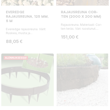
EVEREDGE
RAJAUSREUNA COR-
RAJAUSREUNA, 125 MM,
TEN (2000 X 200 MM)
5 M
Rajausreuna. Materiaali: Cor-
ten teräs. Väri: ruostunut....
Everedge rajausreuna. Värit:
Ruskea, musta ja...
Hinta
151,00 €
Hinta
88,05 €
ALENNUKSESSA!