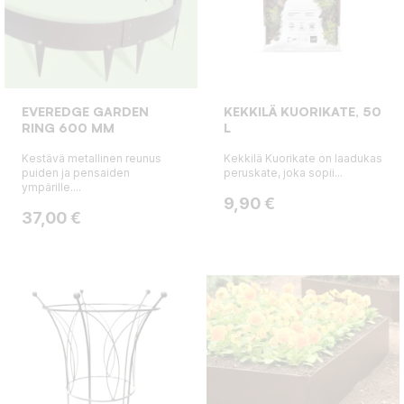
EVEREDGE GARDEN
KEKKILÄ KUORIKATE, 50
RING 600 MM
L
Kestävä metallinen reunus
Kekkilä Kuorikate on laadukas
puiden ja pensaiden
peruskate, joka sopii...
ympärille....
Hinta
9,90 €
Hinta
37,00 €