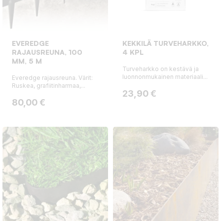
EVEREDGE
KEKKILÄ TURVEHARKKO,
RAJAUSREUNA, 100
4 KPL
MM, 5 M
Turveharkko on kestävä ja
luonnonmukainen materiaali...
Everedge rajausreuna. Värit:
Ruskea, grafiitinharmaa,...
Hinta
23,90 €
Hinta
80,00 €