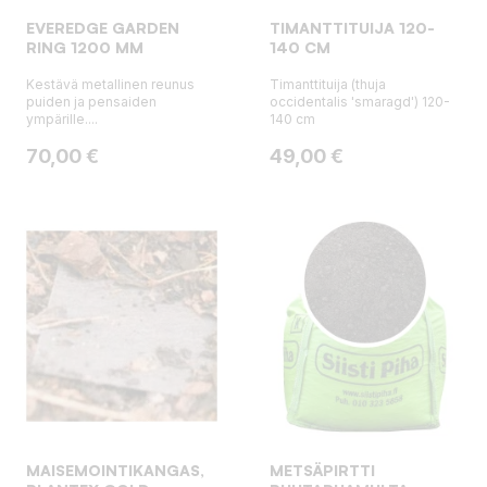
EVEREDGE GARDEN
TIMANTTITUIJA 120-
RING 1200 MM
140 CM
Kestävä metallinen reunus
Timanttituija (thuja
puiden ja pensaiden
occidentalis 'smaragd') 120-
ympärille....
140 cm
Hinta
Hinta
70,00 €
49,00 €
MAISEMOINTIKANGAS,
METSÄPIRTTI