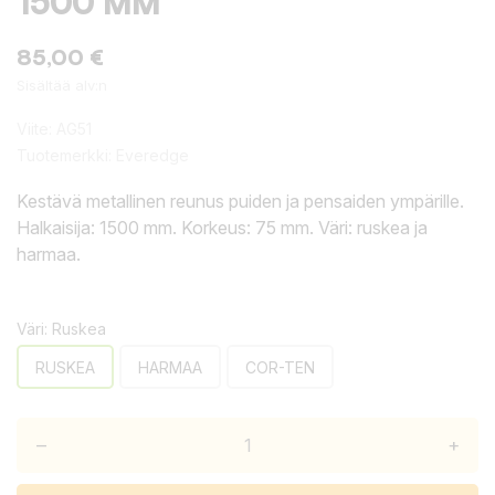
1500 MM
85,00 €
Sisältää alv:n
Viite:
AG51
Tuotemerkki:
Everedge
Kestävä metallinen reunus puiden ja pensaiden ympärille.
Halkaisija: 1500 mm. Korkeus: 75 mm. Väri: ruskea ja
harmaa.
Väri: Ruskea
RUSKEA
HARMAA
COR-TEN
–
+