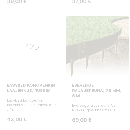
Hinta
Hinta
39,00 €
37,00 €
EASYBED KOHOPENKIN
EVEREDGE
LAAJENNUS, RUSKEA
RAJAUSREUNA, 75 MM,
5 M
Easybed kohopenkin
laajennusosa. Paketissa on 2
Everedge rajausreuna. Värit:
x 1 m...
Ruskea, grafiitinharmaa ja...
Hinta
43,00 €
Hinta
69,00 €