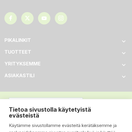
PIKALINKIT

TUOTTEET

YRITYKSEMME

ASIAKASTILI

Tietoa sivustolla käytetyistä
evästeistä
Käytämme sivustollamme evästeitä kerätäksemme ja