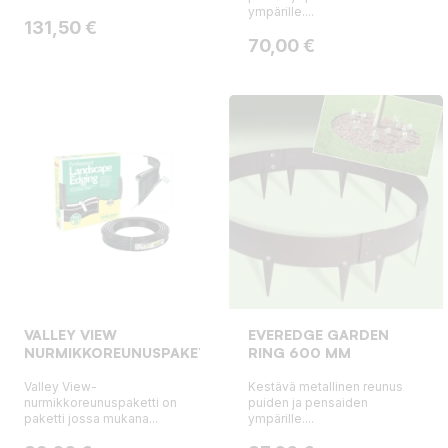
ympärille....
Hinta
131,50 €
Hinta
70,00 €
VALLEY VIEW
EVEREDGE GARDEN
NURMIKKOREUNUSPAKETTI
RING 600 MM
Valley View-
Kestävä metallinen reunus
nurmikkoreunuspaketti on
puiden ja pensaiden
paketti jossa mukana...
ympärille....