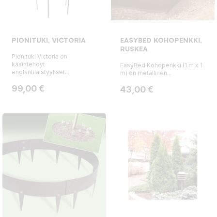
PIONITUKI, VICTORIA
EASYBED KOHOPENKKI,
RUSKEA
Pionituki Victoria on
käsintehdyt
EasyBed Kohopenkki (1 m x 1
englantilaistyyliset...
m) on metallinen...
Hinta
99,00 €
Hinta
43,00 €