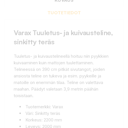
TUOTETIEDOT
Varax Tuuletus- ja kuivausteline,
sinkitty teräs
Tuuletus- ja kuivaustelineellä hoituu niin pyykkien
kuivaaminen kuin mattojen tuulettaminen.
Telineessä on 390 cm pitkät sivutangot, joiden
ansiosta teline on tukeva ja esim. pyykeille ja
matoille on enemmän tilaa. Teline on valettava
maahan. Päädyt valetaan 3,9 metrin päähän
toisistaan.
Tuotemerkki: Varax
Väri: Sinkitty teräs
Korkeus: 2200 mm
Leveys: 2000 mm