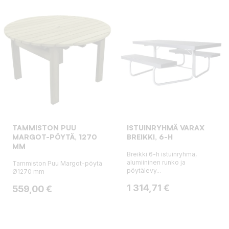
TAMMISTON PUU
ISTUINRYHMÄ VARAX
MARGOT-PÖYTÄ, 1270
BREIKKI, 6-H
MM
Breikki 6-h istuinryhmä,
alumiininen runko ja
Tammiston Puu Margot-pöytä
pöytälevy...
Ø1270 mm
Hinta
1 314,71 €
Hinta
559,00 €