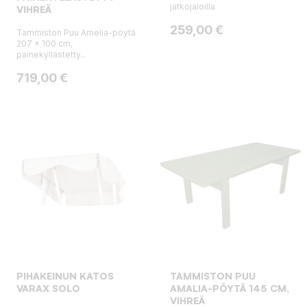
jatkojaloilla
VIHREÄ
Hinta
259,00 €
Tammiston Puu Amelia-pöytä
207 x 100 cm,
painekyllästetty...
Hinta
719,00 €
PIHAKEINUN KATOS
TAMMISTON PUU
VARAX SOLO
AMALIA-PÖYTÄ 145 CM,
VIHREÄ