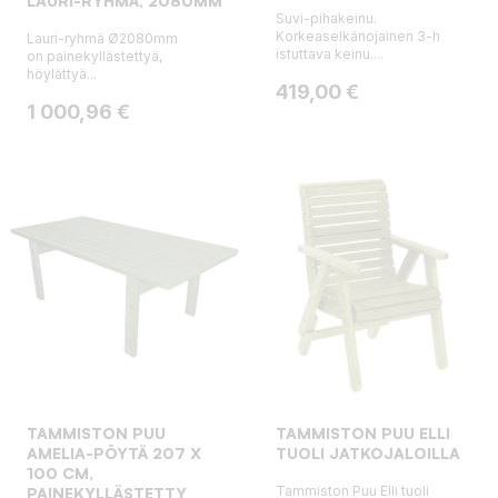
LAURI-RYHMÄ, 2080MM
Suvi-pihakeinu.
Korkeaselkänojainen 3-h
Lauri-ryhmä Ø2080mm
istuttava keinu....
on painekyllästettyä,
höylättyä...
Hinta
419,00 €
Hinta
1 000,96 €
TAMMISTON PUU
TAMMISTON PUU ELLI
AMELIA-PÖYTÄ 207 X
TUOLI JATKOJALOILLA
100 CM,
Tammiston Puu Elli tuoli
PAINEKYLLÄSTETTY