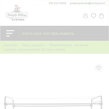
010 323 5858
asiakaspalvelu@siistipiha.fi
Etusivulle
Piha ja puutarha
Pihakalusteet ja -tarvikkeet
Tuuletus- ja kuivausteline 112 Varax, sinkitty