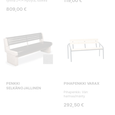
Hinta
119,00 €
ryhmä 2+1+1+pöytä, ruskea
Hinta
809,00 €
PENKKI
PIHAPENKKI VARAX
SELKÄNOJALLINEN
Pihapenkki. Väri:
harmaa/mänty.
Hinta
292,50 €