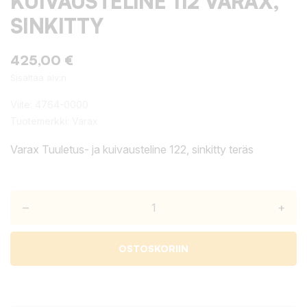
KUIVAUSTELINE 112 VARAX,
SINKITTY
425,00 €
Sisältää alv:n
Viite:
4764-0000
Tuotemerkki:
Varax
Varax Tuuletus- ja kuivausteline 122, sinkitty teräs
–
+
OSTOSKORIIN