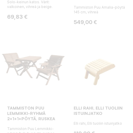
Solo-keinun katos. Värit:
valkoinen, vihreä ja beige.
Tammiston Puu Amalia-pöytä
145 cm, vihreä
Hinta
69,83 €
Hinta
549,00 €
TAMMISTON PUU
ELLI RAHI, ELLI TUOLIIN
LEMMIKKI-RYHMÄ
ISTUINJATKO
2+1+1+PÖYTÄ, RUSKEA
Elli rahi, Elli tuoliin istuinjatko
Tammiston Puu Lemmikki-