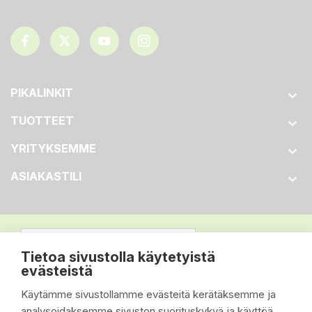
PIKALINKIT

TUOTTEET

YRITYKSEMME

ASIAKASTILI

Tietoa sivustolla käytetyistä
evästeistä
Käytämme sivustollamme evästeitä kerätäksemme ja
analysoidaksemme sivuston suorituskykyä ja käyttöä,