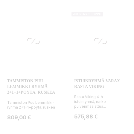
JUURI NYT LOPPU
TAMMISTON PUU
ISTUINRYHMÄ VARAX
LEMMIKKI-RYHMÄ
RASTA VIKING
2+1+1+PÖYTÄ, RUSKEA
Rasta Viking 4-h
istuinryhmä, runko
Tammiston Puu Lemmikki-
pulverimaalattua...
ryhmä 2+1+1+pöytä, ruskea
Hinta
575,88 €
Hinta
809,00 €