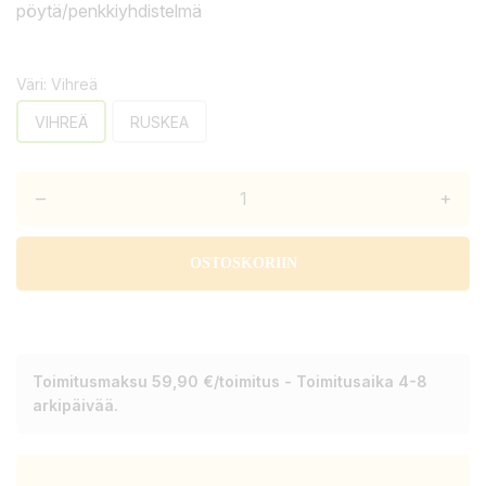
pöytä/penkkiyhdistelmä
Väri: Vihreä
VIHREÄ
RUSKEA
–
+
OSTOSKORIIN
Toimitusmaksu 59,90 €/toimitus - Toimitusaika 4-8
arkipäivää.