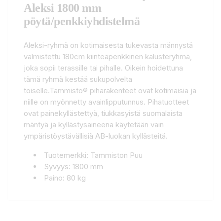
Aleksi 1800 mm
pöytä/penkkiyhdistelmä
Aleksi-ryhmä on kotimaisesta tukevasta männystä
valmistettu 180cm kiinteäpenkkinen kalusteryhmä,
joka sopii terassille tai pihalle. Oikein hoidettuna
tämä ryhmä kestää sukupolvelta
toiselle.Tammisto® piharakenteet ovat kotimaisia ja
niille on myönnetty avainlipputunnus. Pihatuotteet
ovat painekyllästettyä, tiukkasyistä suomalaista
mäntyä ja kyllästysaineena käytetään vain
ympäristöystävällisiä AB-luokan kyllästeitä.
Tuotemerkki: Tammiston Puu
Syvyys: 1800 mm
Paino: 80 kg