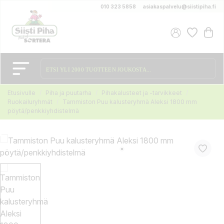
010 323 5858
asiakaspalvelu@siistipiha.fi
Etusivulle
Piha ja puutarha
Pihakalusteet ja -tarvikkeet
Ruokailuryhmät
Tammiston Puu kalusteryhmä Aleksi 1800 mm
pöytä/penkkiyhdistelmä