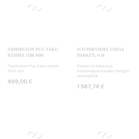
TAMMISTON PUU SAKU-
ISTUINRYHMÄ VARAX
RYHMÄ 1500 MM
PARKEN, 6-H
Tammiston Puu Saku-ryhmä
Parken on tukeva ja
1500 mm
huoltovapaa kuuden hengen
istuinryhmä.
Hinta
499,00 €
Hinta
1 567,74 €