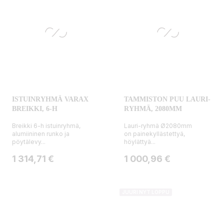
ISTUINRYHMÄ VARAX
TAMMISTON PUU LAURI-
BREIKKI, 6-H
RYHMÄ, 2080MM
Breikki 6-h istuinryhmä,
Lauri-ryhmä Ø2080mm
alumiininen runko ja
on painekyllästettyä,
pöytälevy...
höylättyä...
Hinta
Hinta
1 314,71 €
1 000,96 €
JUURI NYT LOPPU