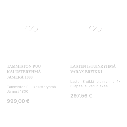
TAMMISTON PUU
LASTEN ISTUINRYHMÄ
KALUSTERYHMÄ
VARAX BREIKKI
JÄMERÄ 1800
Lasten Breikki-istuinryhmä. 4-
6 lapselle. Väri: ruskea.
Tammiston Puu kalusteryhmä
Jämerä 1800
Hinta
297,56 €
Hinta
999,00 €