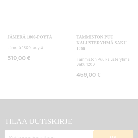
JÄMERÄ 1800-PÖYTÄ
TAMMISTON PUU
KALUSTERYHMÄ SAKU
Jämerä 1800-pöytä
1200
Hinta
519,00 €
Tammiston Puu kalusteryhmä
Saku 1200
Hinta
459,00 €
TILAA UUTISKIRJE