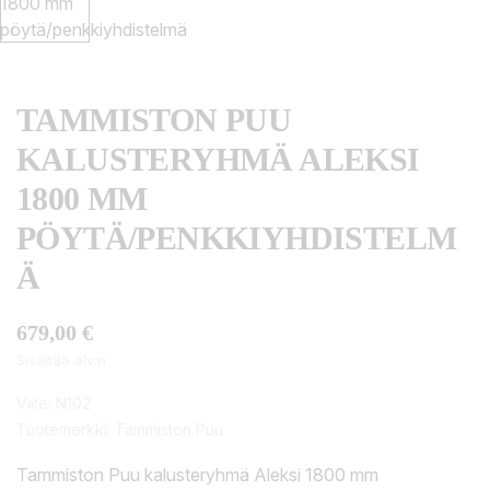
TAMMISTON PUU
KALUSTERYHMÄ ALEKSI
1800 MM
PÖYTÄ/PENKKIYHDISTELM
Ä
679,00 €
Sisältää alv:n
Viite:
N102
Tuotemerkki:
Tammiston Puu
Tammiston Puu kalusteryhmä Aleksi 1800 mm