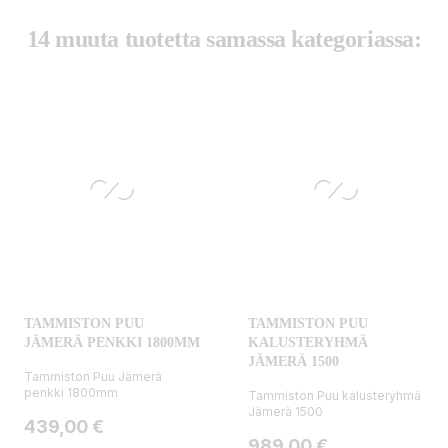
14 muuta tuotetta samassa kategoriassa:
TAMMISTON PUU
TAMMISTON PUU
JÄMERÄ PENKKI 1800MM
KALUSTERYHMÄ
JÄMERÄ 1500
Tammiston Puu Jämerä
penkki 1800mm
Tammiston Puu kalusteryhmä
Jämerä 1500
Hinta
439,00 €
Hinta
989,00 €