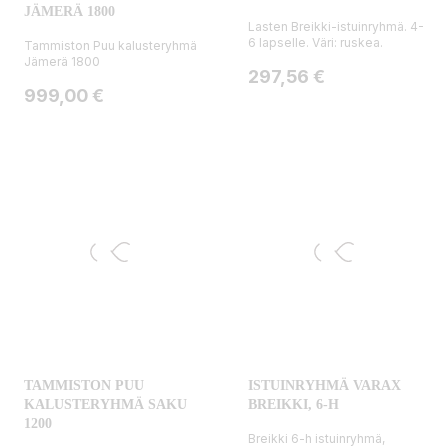
JÄMERÄ 1800
Lasten Breikki-istuinryhmä. 4-
6 lapselle. Väri: ruskea.
Tammiston Puu kalusteryhmä
Jämerä 1800
Hinta
297,56 €
Hinta
999,00 €
TAMMISTON PUU
ISTUINRYHMÄ VARAX
KALUSTERYHMÄ SAKU
BREIKKI, 6-H
1200
Breikki 6-h istuinryhmä,