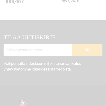
Hinta
1 567,74 €
Hinta
989,00 €
TILAA UUTISKIRJE
Voit peruuttaa tilauksen milloin tahansa. Katso
yhteystietomme oikeudellisista tiedoista.