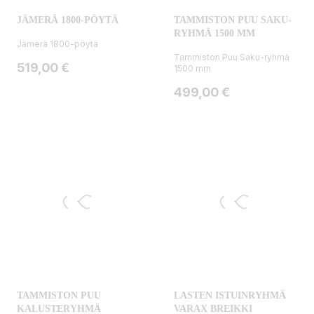
JÄMERÄ 1800-PÖYTÄ
TAMMISTON PUU SAKU-
RYHMÄ 1500 MM
Jämerä 1800-pöytä
Tammiston Puu Saku-ryhmä
Hinta
519,00 €
1500 mm
Hinta
499,00 €
TAMMISTON PUU
LASTEN ISTUINRYHMÄ
KALUSTERYHMÄ
VARAX BREIKKI