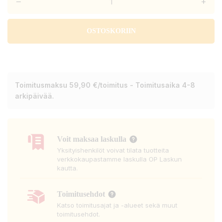
–
+
OSTOSKORIIN
Toimitusmaksu 59,90 €/toimitus - Toimitusaika 4-8
arkipäivää.
Voit maksaa laskulla
Yksityishenkilöt voivat tilata tuotteita
verkkokaupastamme laskulla OP Laskun
kautta.
Toimitusehdot
Katso toimitusajat ja -alueet sekä muut
toimitusehdot.