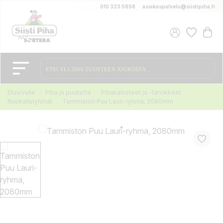
010 323 5858
asiakaspalvelu@siistipiha.fi
Etusivulle
Piha ja puutarha
Pihakalusteet ja -tarvikkeet
Ruokailuryhmät
Tammiston Puu Lauri-ryhmä, 2080mm