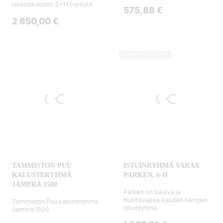
terassikalusto 3+1+1+pöytä
Hinta
575,88 €
Hinta
2 850,00 €
JUURI NYT LOPPU
TAMMISTON PUU
ISTUINRYHMÄ VARAX
KALUSTERYHMÄ
PARKEN, 6-H
JÄMERÄ 1500
Parken on tukeva ja
huoltovapaa kuuden hengen
Tammiston Puu kalusteryhmä
istuinryhmä.
Jämerä 1500