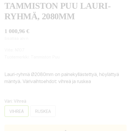
TAMMISTON PUU LAURI-
RYHMÄ, 2080MM
1 000,96 €
Sisältää alv:n
Viite:
N107
Tuotemerkki:
Tammiston Puu
Lauri-ryhmä Ø2080mm on painekyllästettyä, höylättyä
mäntyä. Värivaihtoehdot: vihreä ja ruskea
Väri: Vihreä
VIHREÄ
RUSKEA