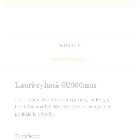
KUVAUS
TUOTETIEDOT
Lauri-ryhmä Ø2080mm
Lauri-ryhmä Ø2080mm on painekyllästettyä,
höylättyä mäntyä. Kalusteryhmä sisältää neljä
penkkiä ja pöydän.
Tuotetiedot