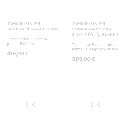
TAMMISTON PUU
TAMMISTON PUU
JÄMERÄ PENKKI 1500MM
LEMMIKKI-RYHMÄ
2+1+1+PÖYTÄ, RUSKEA
Tammiston Puu Jämerä
penkki 1500mm
Tammiston Puu Lemmikki-
ryhmä 2+1+1+pöytä, ruskea
Hinta
419,00 €
Hinta
809,00 €