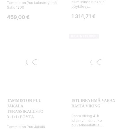
alumiininen runko ja
Tammiston Puu kalusteryhmä
pöytälevy...
Saku 1200
Hinta
1 314,71 €
Hinta
459,00 €
JUURI NYT LOPPU
TAMMISTON PUU
ISTUINRYHMÄ VARAX
JÄKÄLÄ
RASTA VIKING
TERASSIKALUSTO
Rasta Viking 4-h
3+1+1+PÖYTÄ
istuinryhmä, runko
pulverimaalattua...
Tammiston Puu Jäkälä