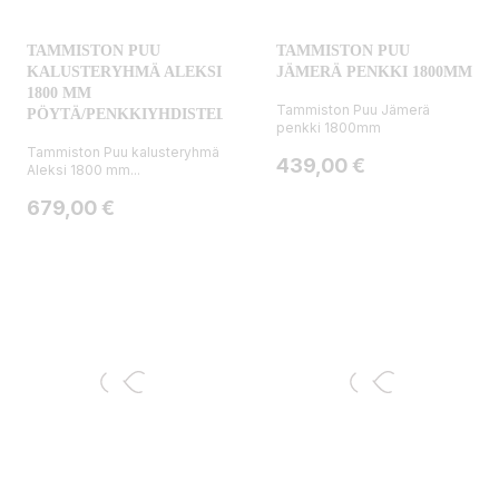
TAMMISTON PUU
TAMMISTON PUU
KALUSTERYHMÄ ALEKSI
JÄMERÄ PENKKI 1800MM
1800 MM
Tammiston Puu Jämerä
PÖYTÄ/PENKKIYHDISTELMÄ
penkki 1800mm
Tammiston Puu kalusteryhmä
Hinta
439,00 €
Aleksi 1800 mm...
Hinta
679,00 €