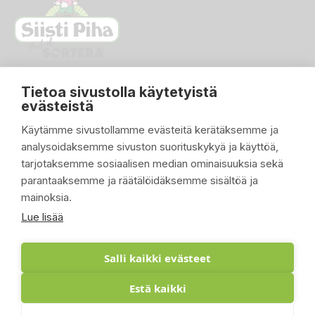
Tietoa sivustolla käytetyistä
evästeistä
Käytämme sivustollamme evästeitä kerätäksemme ja
analysoidaksemme sivuston suorituskykyä ja käyttöä,
PIKALINKIT

tarjotaksemme sosiaalisen median ominaisuuksia sekä
parantaaksemme ja räätälöidäksemme sisältöä ja
TUOTTEET

mainoksia.
YRITYKSEMME

Lue lisää
ASIAKASTILI

Salli kaikki evästeet
Estä kaikki