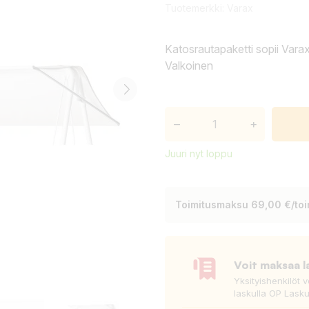
Tuotemerkki:
Varax
Katosrautapaketti sopii Varax 
Valkoinen
–
+
Juuri nyt loppu
Toimitusmaksu 69,00 €/toim
Voit maksaa l
Yksityishenkilöt 
laskulla OP Lasku