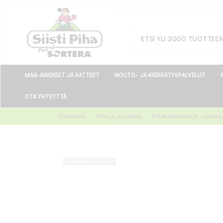
MAA-AINEKSET JA KATTEET
NOUTO- JA KIERRÄTYSPALVELUT
OTA YHTEYTTÄ
Etusivulle
Piha ja puutarha
Pihakalusteet ja -tarvik
JUURI NYT LOPPU