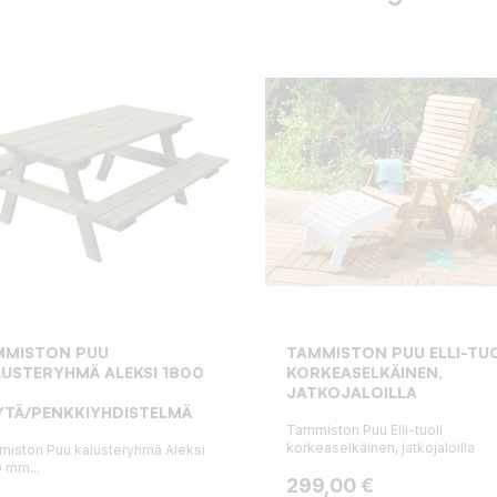
MMISTON PUU
TAMMISTON PUU ELLI-TUO
USTERYHMÄ ALEKSI 1800
KORKEASELKÄINEN,
JATKOJALOILLA
YTÄ/PENKKIYHDISTELMÄ
Tammiston Puu Elli-tuoli
korkeaselkäinen, jatkojaloilla
iston Puu kalusteryhmä Aleksi
 mm...
Hinta
299,00 €