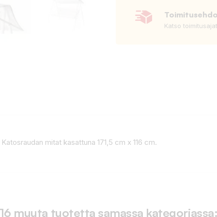
Toimitusehd
Katso toimitusaja
. Katosraudan mitat kasattuna 171,5 cm x 116 cm.
16 muuta tuotetta samassa kategoriassa