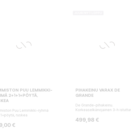
JUURI NYT LOPPU
MISTON PUU LEMMIKKI-
PIHAKEINU VARAX DE
MÄ 2+1+1+PÖYTÄ,
GRANDE
SKEA
De Grande-pihakeinu.
Korkeaselkänojainen 3-h istuttav
miston Puu Lemmikki-ryhmä
1+pöytä, ruskea
Hinta
499,98 €
ta
9,00 €