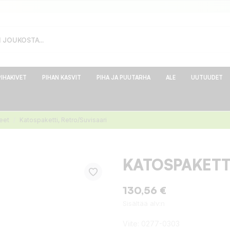
PIHAKIVET
PIHAN KASVIT
PIHA JA PUUTARHA
ALE
UUTUUDET
keet
Katospaketti, Retro/Suvisaari
KATOSPAKETTI
130,56 €
Sisältää alv:n
Viite:
0277-0303