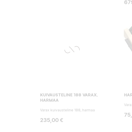
Hin
67
KUIVAUSTELINE 188 VARAX,
HAR
HARMAA
Vara
Varax kuivausteline 188, harmaa
Hin
75
Hinta
235,00 €