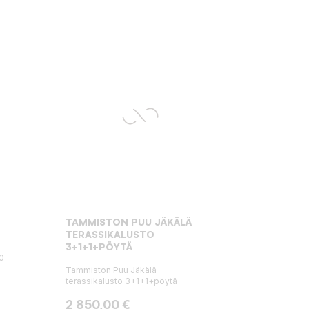
TAMMISTON PUU JÄKÄLÄ
TERASSIKALUSTO
3+1+1+PÖYTÄ
0
Tammiston Puu Jäkälä
terassikalusto 3+1+1+pöytä
Hinta
2 850,00 €