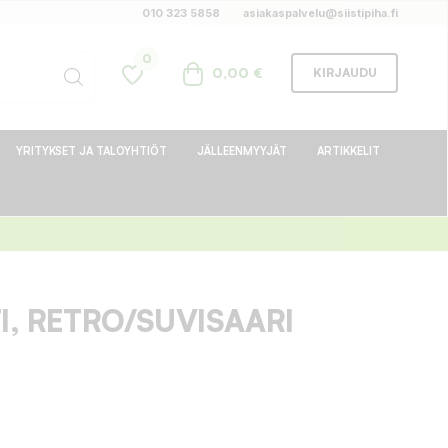
010 323 5858
asiakaspalvelu@siistipiha.fi
0
0,00 €
KIRJAUDU
YRITYKSET JA TALOYHTIÖT
JÄLLEENMYYJÄT
ARTIKKELIT
, RETRO/SUVISAARI