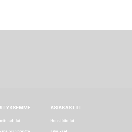
RITYKSEMME
ASIAKASTILI
imitusehdot
Henkilötiedot
a meihin yhteyttä
Tilaukset