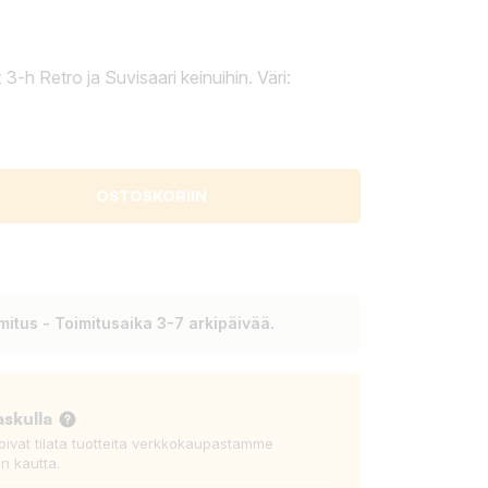
3-h Retro ja Suvisaari keinuihin. Väri:
OSTOSKORIIN
itus - Toimitusaika 3-7 arkipäivää.
askulla
voivat tilata tuotteita verkkokaupastamme
n kautta.