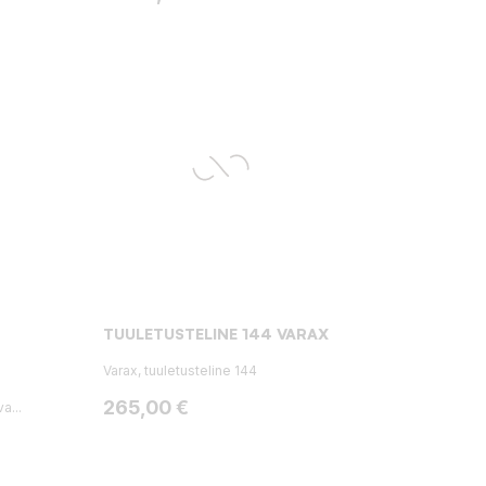
TUULETUSTELINE 144 VARAX
Varax, tuuletusteline 144
Hinta
265,00 €
a...