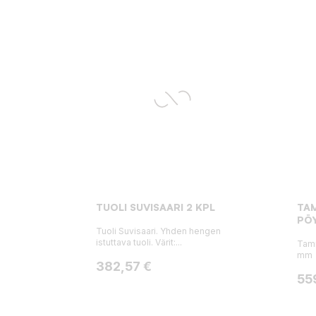
TUOLI SUVISAARI 2 KPL
TA
PÖY
Tuoli Suvisaari. Yhden hengen
istuttava tuoli. Värit:...
Tam
mm
Hinta
382,57 €
Hin
55