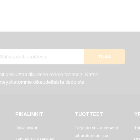
it peruuttaa tilauksen milloin tahansa. Katso
teystietomme oikeudellisista tiedoista.
PIKALINKIT
TUOTTEET
Y
Säkkilaskuri
Tarjoukset – alennetut
To
piharakentamisen
Tyhjien suursäkkien
Ot