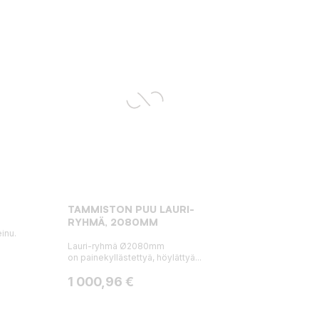
TAMMISTON PUU LAURI-
RYHMÄ, 2080MM
inu.
Lauri-ryhmä Ø2080mm
on painekyllästettyä, höylättyä...
Hinta
1 000,96 €