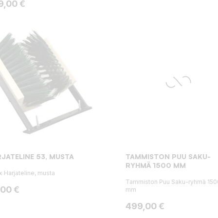
ta
9,00 €
JATELINE 53, MUSTA
TAMMISTON PUU SAKU-
RYHMÄ 1500 MM
x Harjateline, musta
Tammiston Puu Saku-ryhmä 150
ta
,00 €
mm
Hinta
499,00 €