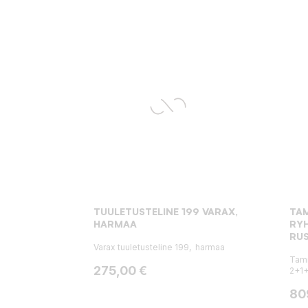
TUULETUSTELINE 199 VARAX,
TAM
HARMAA
RYH
RU
Varax tuuletusteline 199, harmaa
Tam
Hinta
275,00 €
2+1+
Hin
80