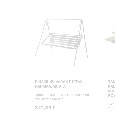
PIHAKEINU VARAX RETRO
TA
HARMAA/MUSTA
KAL
MM
Retro-pihakeinu. 3-h istuttava keinu.
PÖ
Väri: harmaa/musta
Tamm
Hinta
322,86 €
1800