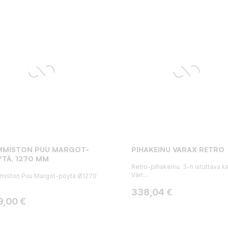
MMISTON PUU MARGOT-
PIHAKEINU VARAX RETRO
TÄ, 1270 MM
Retro-pihakeinu. 3-h istuttava ke
Väri:...
miston Puu Margot-pöytä Ø1270
Hinta
338,04 €
ta
9,00 €