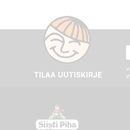
Vo
TILAA UUTISKIRJE
yh