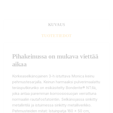
KUVAUS
TUOTETIEDOT
Pihakeinussa on mukava viettää
aikaa
Korkeaselkänojainen 3-h istuttava Monica keinu
pehmustesarjalla. Keinun harmaaksi pulverimaalattu
teräsputkirunko on esikäsitelty Bonderite® NT:llä,
joka antaa paremman korroosiosuojan verrattuna
normaaliin rautafosfatointiin. Selkänojassa sinkitty
metalliritilä ja istuimessa sinkitty metalliverkko.
Pehmusteiden mitat: Istuinpatja 160 x 50 cm,