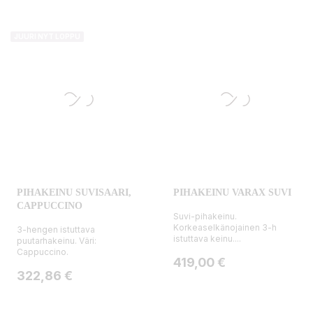
JUURI NYT LOPPU
PIHAKEINU SUVISAARI,
PIHAKEINU VARAX SUVI
CAPPUCCINO
Suvi-pihakeinu.
Korkeaselkänojainen 3-h
3-hengen istuttava
istuttava keinu....
puutarhakeinu. Väri:
Cappuccino.
Hinta
419,00 €
Hinta
322,86 €