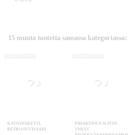
15 muuta tuotetta samassa kategoriassa:
JUURI NYT LOPPU
JUURI NYT LOPPU
KATOSPAKETTI,
PIHAKEINUN KATOS
RETRO/SUVISAARI
VARAX
RIVIERA/TENERIFFA/MONIC