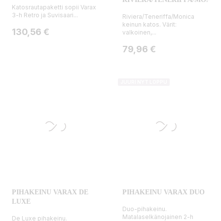
Katosrautapaketti sopii Varax
3-h Retro ja Suvisaari...
Riviera/Teneriffa/Monica
keinun katos. Värit:
Hinta
130,56 €
valkoinen,...
Hinta
79,96 €
JUURI NYT LOPPU
PIHAKEINU VARAX DE
PIHAKEINU VARAX DUO
LUXE
Duo-pihakeinu.
Matalaselkänojainen 2-h
De Luxe pihakeinu.