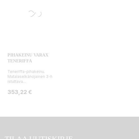
PIHAKEINU VARAX
TENERIFFA
Teneriffa-pihakeinu.
Matalaselkänojainen 3-h
istuttava...
Hinta
353,22 €
TILAA UUTISKIRJE