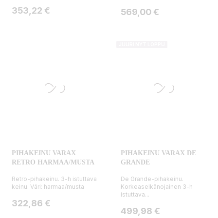
Hinta
353,22 €
Hinta
569,00 €
JUURI NYT LOPPU
PIHAKEINU VARAX
PIHAKEINU VARAX DE
RETRO HARMAA/MUSTA
GRANDE
Retro-pihakeinu. 3-h istuttava
De Grande-pihakeinu.
keinu. Väri: harmaa/musta
Korkeaselkänojainen 3-h
istuttava...
Hinta
322,86 €
Hinta
499,98 €