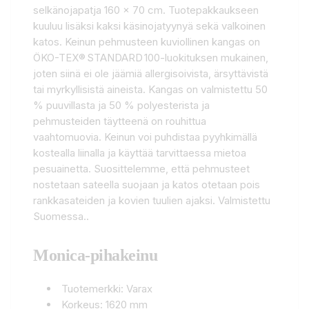
selkänojapatja 160 x 70 cm. Tuotepakkaukseen
kuuluu lisäksi kaksi käsinojatyynyä sekä valkoinen
katos. Keinun pehmusteen kuviollinen kangas on
ÖKO-TEX® STANDARD 100-luokituksen mukainen,
joten siinä ei ole jäämiä allergisoivista, ärsyttävistä
tai myrkyllisistä aineista. Kangas on valmistettu 50
% puuvillasta ja 50 % polyesterista ja
pehmusteiden täytteenä on rouhittua
vaahtomuovia. Keinun voi puhdistaa pyyhkimällä
kostealla liinalla ja käyttää tarvittaessa mietoa
pesuainetta. Suosittelemme, että pehmusteet
nostetaan sateella suojaan ja katos otetaan pois
rankkasateiden ja kovien tuulien ajaksi. Valmistettu
Suomessa..
Monica-pihakeinu
Tuotemerkki: Varax
Korkeus: 1620 mm