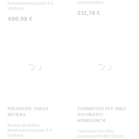
istuttava keinu....
Korkeaselkänojainen 3-h
istuttava...
Hinta
312,74 €
Hinta
499,98 €
PIHAKEINU VARAX
TAMMISTON PUU RIKU
RIVIERA
JOUSIKEINU
60X80X130CM
Riviera-pihakeinu.
Matalaselkänojainen 3-h
Tammiston Puu Riku
istuttava...
jousikeinu 60x80x130cm