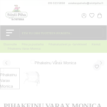
010 323 5858
asiakaspalvelu@siistipiha.fi
Etusivulle
Piha ja puutarha
Pihakalusteet ja -tarvikkeet
Keinut
Pihakeinu Varax Monica
PIHAKEINU VARAX MONICA