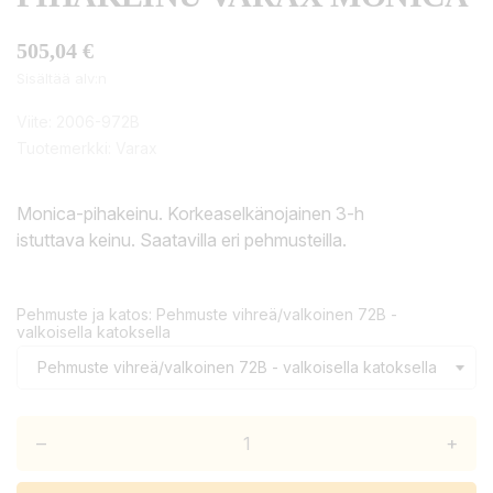
505,04 €
Sisältää alv:n
Viite:
2006-972B
Tuotemerkki:
Varax
Monica-pihakeinu. Korkeaselkänojainen 3-h
istuttava keinu. Saatavilla eri pehmusteilla.
Pehmuste ja katos: Pehmuste vihreä/valkoinen 72B -
valkoisella katoksella
–
+