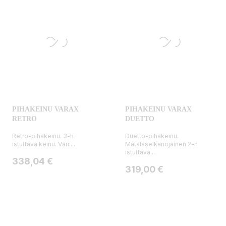
PIHAKEINU VARAX
PIHAKEINU VARAX
RETRO
DUETTO
Retro-pihakeinu. 3-h
Duetto-pihakeinu.
istuttava keinu. Väri:...
Matalaselkänojainen 2-h
istuttava...
Hinta
338,04 €
Hinta
319,00 €