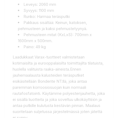
Leveys: 2060 mm
Syvyys: 1100 mm
Runko: Harmaa teräsputki
Pakkaus sisältää: Keinun, katoksen,
pehmusteen ja kaksi pehmustetyynyä.
Pehmusteen mitat (KxLxS): 700mm x
1600mm x 500mm.
Paino: 49 kg
Laadukkaat Varax-tuotteet valmistetaan
kotimaisilta ja eurooppalaisilta toimittajilta tilatuista,
huolella valituista raaka-aineista.Ennen
jauhemaalausta kalusteiden teräsputket
esikäsitellään Bonderite NT:llä, joka antaa
paremman korroosiosuojan kuin normaali
rautafosfatointi. Käytämme polyesterijauhetta, joka
ei sisällä liuotteita ja joka soveltuu ulkokäyttöön ja
antaa putkille kulutusta kestävän pinnan. Maalaus
suoritetaan suljetussa järjestelmässä joten jätettä
ei synny.