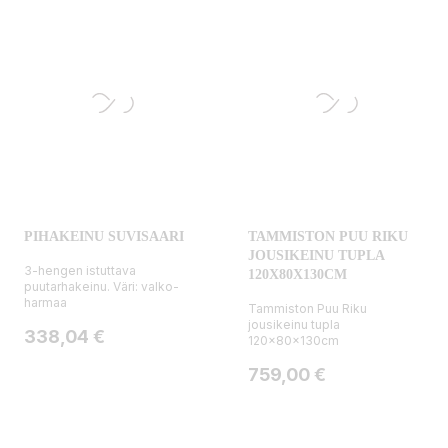
PIHAKEINU SUVISAARI
TAMMISTON PUU RIKU
JOUSIKEINU TUPLA
3-hengen istuttava
120X80X130CM
puutarhakeinu. Väri: valko-
harmaa
Tammiston Puu Riku
jousikeinu tupla
Hinta
338,04 €
120x80x130cm
Hinta
759,00 €