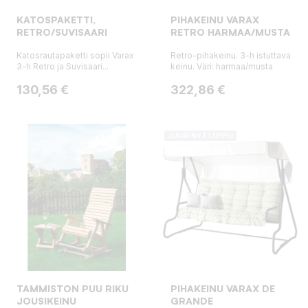
KATOSPAKETTI,
PIHAKEINU VARAX
RETRO/SUVISAARI
RETRO HARMAA/MUSTA
Katosrautapaketti sopii Varax
Retro-pihakeinu. 3-h istuttava
3-h Retro ja Suvisaari...
keinu. Väri: harmaa/musta
Hinta
Hinta
130,56 €
322,86 €
JUURI NYT LOPPU
TAMMISTON PUU RIKU
PIHAKEINU VARAX DE
JOUSIKEINU
GRANDE