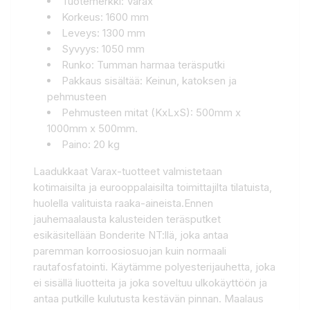
Tuotemerkki: Varax
Korkeus: 1600 mm
Leveys: 1300 mm
Syvyys: 1050 mm
Runko: Tumman harmaa teräsputki
Pakkaus sisältää: Keinun, katoksen ja
pehmusteen
Pehmusteen mitat (KxLxS): 500mm x
1000mm x 500mm.
Paino: 20 kg
Laadukkaat Varax-tuotteet valmistetaan
kotimaisilta ja eurooppalaisilta toimittajilta tilatuista,
huolella valituista raaka-aineista.Ennen
jauhemaalausta kalusteiden teräsputket
esikäsitellään Bonderite NT:llä, joka antaa
paremman korroosiosuojan kuin normaali
rautafosfatointi. Käytämme polyesterijauhetta, joka
ei sisällä liuotteita ja joka soveltuu ulkokäyttöön ja
antaa putkille kulutusta kestävän pinnan. Maalaus