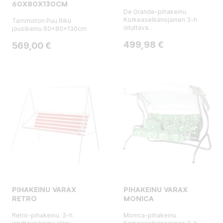
60X80X130CM
De Grande-pihakeinu.
Korkeaselkänojainen 3-h
Tammiston Puu Riku
istuttava...
jousikeinu 60x80x130cm
Hinta
499,98 €
Hinta
569,00 €
PIHAKEINU VARAX
PIHAKEINU VARAX
RETRO
MONICA
Retro-pihakeinu. 3-h
Monica-pihakeinu.