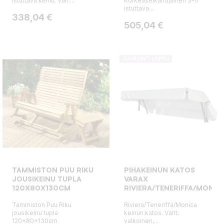
istuttava keinu. Väri:...
Korkeaselkänojainen 3-h
istuttava...
Hinta
338,04 €
Hinta
505,04 €
JUURI NYT LOPPU
TAMMISTON PUU RIKU
PIHAKEINUN KATOS
JOUSIKEINU TUPLA
VARAX
120X80X130CM
RIVIERA/TENERIFFA/MONIC
Tammiston Puu Riku
Riviera/Teneriffa/Monica
jousikeinu tupla
keinun katos. Värit:
120x80x130cm
valkoinen,...