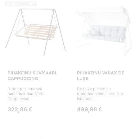
JUURI NYT LOPPU
PIHAKEINU SUVISAARI,
PIHAKEINU VARAX DE
CAPPUCCINO
LUXE
3-hengen istuttava
De Luxe pihakeinu.
puutarhakeinu. Väri:
Korkeaselkänojainen 3-h
Cappuccino.
istuttava...
Hinta
Hinta
322,86 €
499,98 €