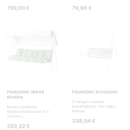
Hinta
Hinta
759,00 €
79,96 €
PIHAKEINU VARAX
PIHAKEINU SUVISAARI
RIVIERA
3-hengen istuttava
puutarhakeinu. Väri: valko-
Riviera-pihakeinu.
harmaa
Matalaselkänojainen 3-h
istuttava...
Hinta
338,04 €
Hinta
353,22 €