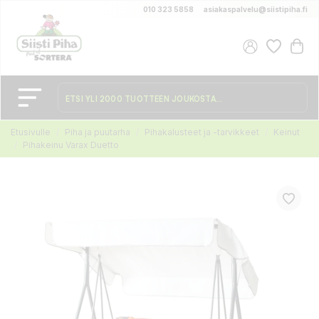
010 323 5858
asiakaspalvelu@siistipiha.fi
Etusivulle
Piha ja puutarha
Pihakalusteet ja -tarvikkeet
Keinut
Pihakeinu Varax Duetto