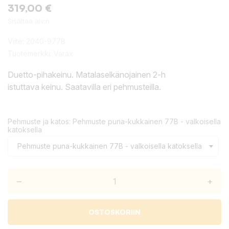
319,00 €
Sisältää alv:n
Viite:
2040-977B
Tuotemerkki:
Varax
Duetto-pihakeinu. Matalaselkänojainen 2-h
istuttava keinu. Saatavilla eri pehmusteilla.
Pehmuste ja katos: Pehmuste puna-kukkainen 77B - valkoisella
katoksella
–
+
OSTOSKORIIN