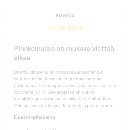
KUVAUS
TUOTETIEDOT
Pihakeinussa on mukava viettää
aikaa
Duetto-pihakeinu on matalaselkänojainen 2-h
istuttava keinu. Keinussa on tumman harmaa
pulverimaalattu teräsputkirunko, joka on esikäsitelty
Bonderite NT:llä. Selkänojassa on sinkitty
metalliritilä ja istuimessa on sinkitty metalliverkko.
Pakkaus sisältää keinun, katoksen ja pehmusteen.
Duetto-pihakeinu