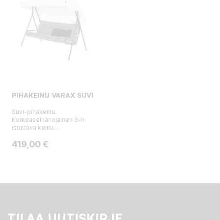
PIHAKEINU VARAX SUVI
Suvi-pihakeinu.
Korkeaselkänojainen 3-h
istuttava keinu....
Hinta
419,00 €
TILAA UUTISKIRJE