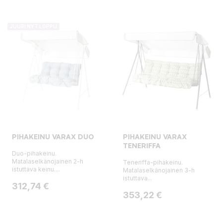
JUURI NYT LOPPU
PIHAKEINU VARAX DUO
PIHAKEINU VARAX
TENERIFFA
Duo-pihakeinu.
Matalaselkänojainen 2-h
Teneriffa-pihakeinu.
istuttava keinu....
Matalaselkänojainen 3-h
istuttava...
Hinta
312,74 €
Hinta
353,22 €