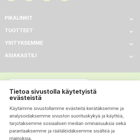
PIKALINKIT

TUOTTEET

YRITYKSEMME

ASIAKASTILI

Tietoa sivustolla käytetyistä
evästeistä
Käytämme sivustollamme evästeitä kerätäksemme ja
analysoidaksemme sivuston suorituskykyä ja käyttöä,
tarjotaksemme sosiaalisen median ominaisuuksia sekä
parantaaksemme ja räätälöidäksemme sisältöä ja
mainoksia.