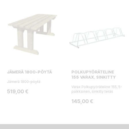
JÄMERÄ 1800-PÖYTÄ
POLKUPYÖRÄTELINE
155 VARAX, SINKITTY
Jämerä 1800-pöytä
Varax Polkupyöräteline 155, 5-
Hinta
519,00 €
paikkainen, sinkitty teräs
Hinta
145,00 €