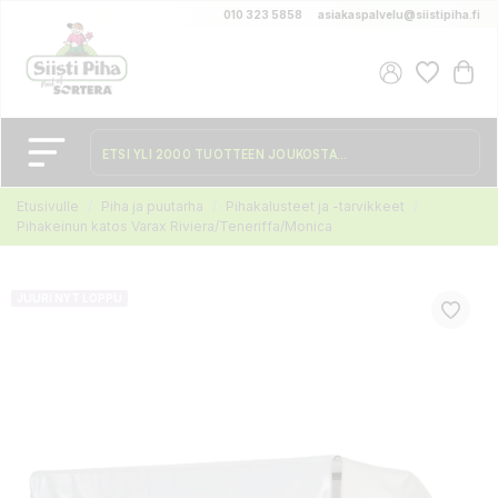
010 323 5858
asiakaspalvelu@siistipiha.fi
Etusivulle
Piha ja puutarha
Pihakalusteet ja -tarvikkeet
Pihakeinun katos Varax Riviera/Teneriffa/Monica
JUURI NYT LOPPU