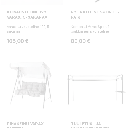
KUIVAUSTELINE 122
PYÖRÄTELINE SPORT 1-
VARAX, 5-SAKARAA
PAIK.
Varax kuivausteline 122, 5-
Kompakti Varax Sport 1-
sakaraa
paikkainen pyöräteline
Hinta
Hinta
165,00 €
89,00 €
PIHAKEINU VARAX
TUULETUS- JA