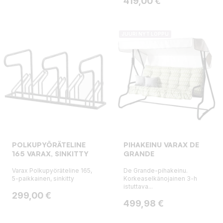
Hinta
419,00 €
JUURI NYT LOPPU
POLKUPYÖRÄTELINE
PIHAKEINU VARAX DE
165 VARAX, SINKITTY
GRANDE
Varax Polkupyöräteline 165,
De Grande-pihakeinu.
5-paikkainen, sinkitty
Korkeaselkänojainen 3-h
istuttava...
Hinta
299,00 €
Hinta
499,98 €