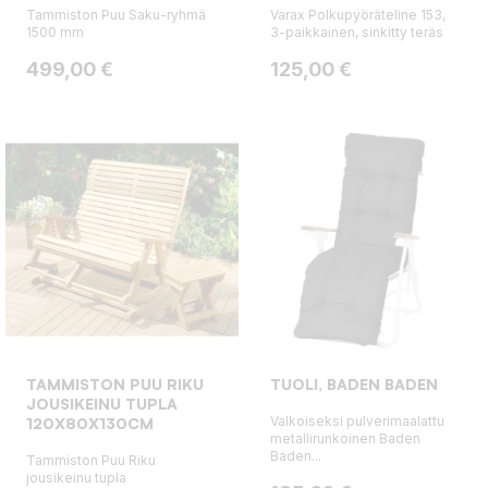
Tammiston Puu Saku-ryhmä
Varax Polkupyöräteline 153,
1500 mm
3-paikkainen, sinkitty teräs
Hinta
Hinta
499,00 €
125,00 €
TAMMISTON PUU RIKU
TUOLI, BADEN BADEN
JOUSIKEINU TUPLA
Valkoiseksi pulverimaalattu
120X80X130CM
metallirunkoinen Baden
Baden...
Tammiston Puu Riku
jousikeinu tupla