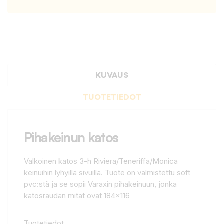
KUVAUS
TUOTETIEDOT
Pihakeinun katos
Valkoinen katos 3-h Riviera/Teneriffa/Monica
keinuihin lyhyillä sivuilla. Tuote on valmistettu soft
pvc:stä ja se sopii Varaxin pihakeinuun, jonka
katosraudan mitat ovat 184x116
Tuotetiedot