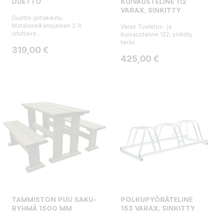
DUETTO
KUIVAUSTELINE 112
VARAX, SINKITTY
Duetto-pihakeinu.
Matalaselkänojainen 2-h
Varax Tuuletus- ja
istuttava...
kuivausteline 122, sinkitty
teräs
Hinta
319,00 €
Hinta
425,00 €
TAMMISTON PUU SAKU-
POLKUPYÖRÄTELINE
RYHMÄ 1500 MM
153 VARAX, SINKITTY