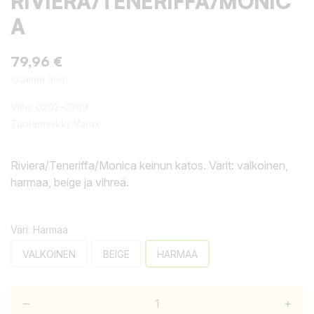
RIVIERA/TENERIFFA/MONIC
A
79,96 €
Sisältää alv:n
Viite:
0202-0309
Tuotemerkki:
Varax
Riviera/Teneriffa/Monica keinun katos. Värit: valkoinen,
harmaa, beige ja vihreä.
Väri: Harmaa
VALKOINEN
BEIGE
HARMAA
–
+