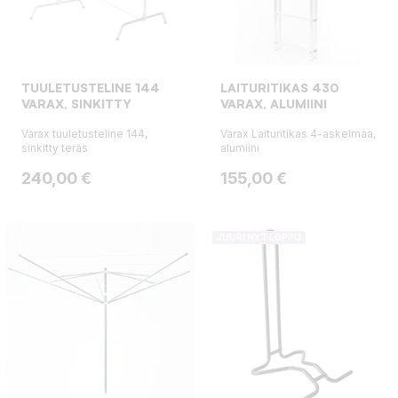
TUULETUSTELINE 144
LAITURITIKAS 430
VARAX, SINKITTY
VARAX, ALUMIINI
Varax tuuletusteline 144,
Varax Laituritikas 4-askelmaa,
sinkitty teräs
alumiini
Hinta
Hinta
240,00 €
155,00 €
JUURI NYT LOPPU