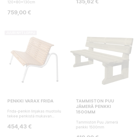
Hinta
135,62 €
120x80x130cm
Hinta
759,00 €
JUURI NYT LOPPU
PENKKI VARAX FRIDA
TAMMISTON PUU
JÄMERÄ PENKKI
Frida-penkin linjakas muotoilu
1500MM
tekee penkistä mukavan...
Tammiston Puu Jämerä
Hinta
454,43 €
penkki 1500mm