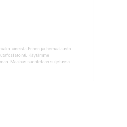
sta raaka-aineista.Ennen jauhemaalausta
rautafosfatointi. Käytämme
pinnan. Maalaus suoritetaan suljetussa