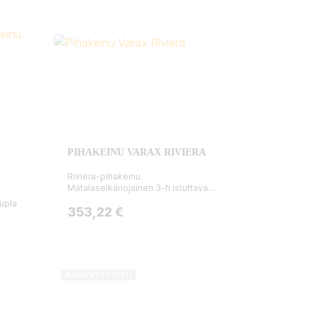
PIHAKEINU VARAX RIVIERA
Riviera-pihakeinu.
Matalaselkänojainen 3-h istuttava...
upla
Hinta
353,22 €
JUURI NYT LOPPU