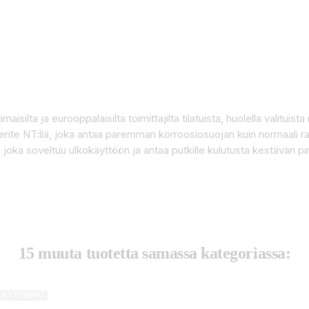
isilta ja eurooppalaisilta toimittajilta tilatuista, huolella valitui
erite NT:llä, joka antaa paremman korroosiosuojan kuin normaali 
a ja joka soveltuu ulkokäyttöön ja antaa putkille kulutusta kestävän 
15 muuta tuotetta samassa kategoriassa:
I NYT LOPPU