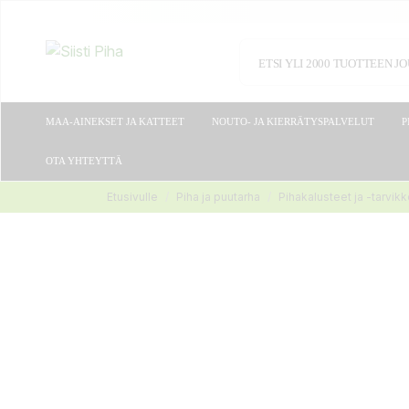
MAA-AINEKSET JA KATTEET
NOUTO- JA KIERRÄTYSPALVELUT
P
OTA YHTEYTTÄ
Etusivulle
Piha ja puutarha
Pihakalusteet ja -tarvik