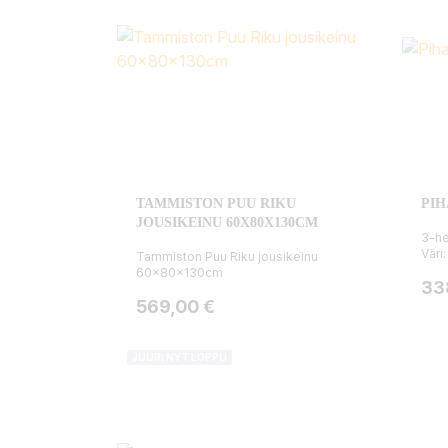
TAMMISTON PUU RIKU
PIH
JOUSIKEINU 60X80X130CM
3-he
Väri
Tammiston Puu Riku jousikeinu
60x80x130cm
Hin
33
Hinta
569,00 €
JUURI NYT LOPPU