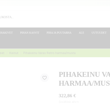
IHAKIVET
PIHAN KASVIT
PIHA JA PUUTARHA
ALE
UUTUUDET
keet
Keinut
Pihakeinu Varax Retro harmaa/musta
PIHAKEINU V
HARMAA/MUS
322,86 €
Sisältää alv:n