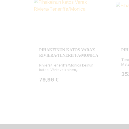
PIHAKEINUN KATOS VARAX
PIH
RIVIERA/TENERIFFA/MONICA
Tene
Mata
Riviera/Teneriffa/Monica keinun
katos. Värit: valkoinen,...
Hin
35
Hinta
79,96 €