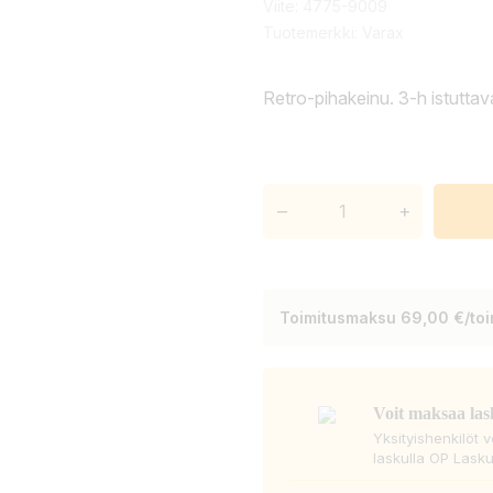
Viite:
4775-9009
Tuotemerkki:
Varax
Retro-pihakeinu. 3-h istutta
–
+
Toimitusmaksu 69,00 €/toim
Voit maksaa las
Yksityishenkilöt 
laskulla OP Lasku