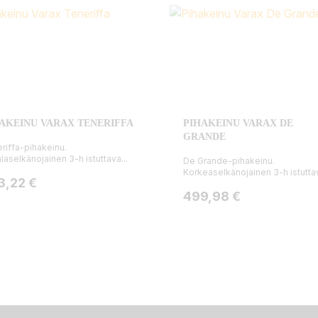
AKEINU VARAX TENERIFFA
PIHAKEINU VARAX DE
GRANDE
riffa-pihakeinu.
laselkänojainen 3-h istuttava...
De Grande-pihakeinu.
Korkeaselkänojainen 3-h istuttav
ta
3,22 €
Hinta
499,98 €