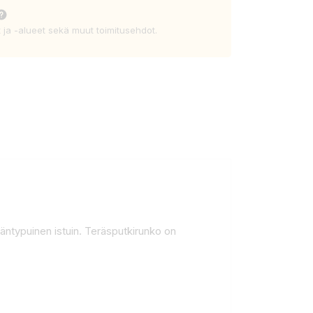
t ja -alueet sekä muut toimitusehdot.
ntypuinen istuin. Teräsputkirunko on