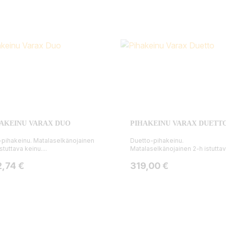
AKEINU VARAX DUO
PIHAKEINU VARAX DUETT
pihakeinu. Matalaselkänojainen
Duetto-pihakeinu.
stuttava keinu....
Matalaselkänojainen 2-h istuttava
ta
Hinta
2,74 €
319,00 €