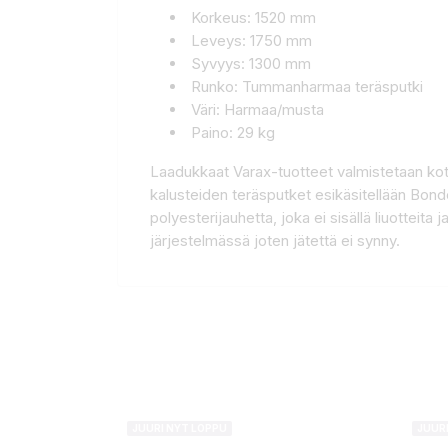
Korkeus: 1520 mm
Leveys: 1750 mm
Syvyys: 1300 mm
Runko: Tummanharmaa teräsputki
Väri: Harmaa/musta
Paino: 29 kg
Laadukkaat Varax-tuotteet valmistetaan kotima
kalusteiden teräsputket esikäsitellään Bond
polyesterijauhetta, joka ei sisällä liuotteit
järjestelmässä joten jätettä ei synny.
JUURI NYT LOPPU
JUUR