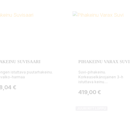
AKEINU SUVISAARI
PIHAKEINU VARAX SUVI
ngen istuttava puutarhakeinu.
Suvi-pihakeinu.
: valko-harmaa
Korkeaselkänojainen 3-h
istuttava keinu....
ta
8,04 €
Hinta
419,00 €
JUURI NYT LOPPU