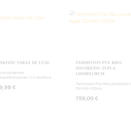
AKEINU VARAX DE LUXE
TAMMISTON PUU RIKU
JOUSIKEINU TUPLA
uxe pihakeinu.
120X80X130CM
easelkänojainen 3-h istuttava...
Tammiston Puu Riku jousikeinu t
ta
9,98 €
120x80x130cm
Hinta
759,00 €