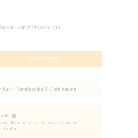
va keinu. Väri: harmaa/musta
OSTOSKORIIN
itus - Toimitusaika 3-7 arkipäivää.
kulla
voivat tilata tuotteita verkkokaupastamme
n kautta.