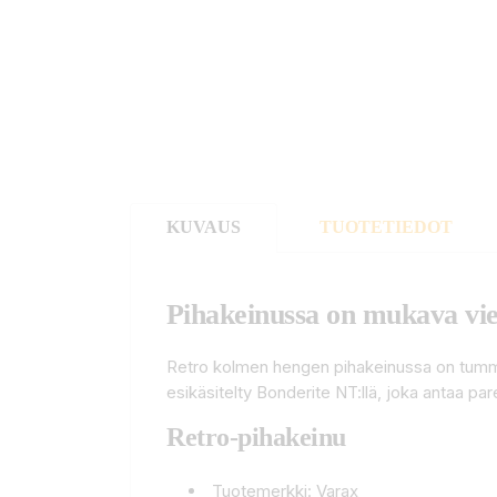
KUVAUS
TUOTETIEDOT
Pihakeinussa on mukava vie
Retro kolmen hengen pihakeinussa on tumma
esikäsitelty Bonderite NT:llä, joka antaa pa
Retro-pihakeinu
Tuotemerkki: Varax