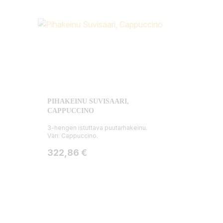
PIHAKEINU SUVISAARI,
CAPPUCCINO
3-hengen istuttava puutarhakeinu.
Väri: Cappuccino.
Hinta
322,86 €