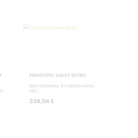
O
PIHAKEINU VARAX RETRO
Retro-pihakeinu. 3-h istuttava keinu.
...
Väri:...
Hinta
338,04 €