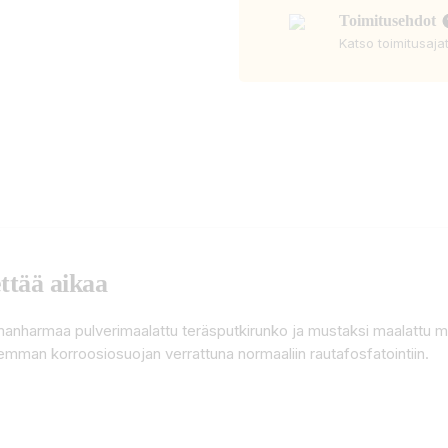
Toimitusehdot
Katso toimitusaja
ttää aikaa
nharmaa pulverimaalattu teräsputkirunko ja mustaksi maalattu mä
remman korroosiosuojan verrattuna normaaliin rautafosfatointiin.