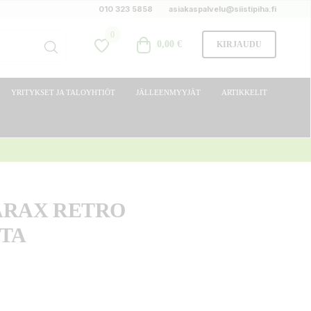
010 323 5858
asiakaspalvelu@siistipiha.fi
0
0,00 €
KIRJAUDU
YRITYKSET JA TALOYHTIÖT
JÄLLEENMYYJÄT
ARTIKKELIT
ARAX RETRO
TA