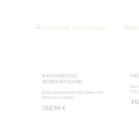
KATOSPAKETTI,
PIH
RETRO/SUVISAARI
Duo-
2-h i
Katosrautapaketti sopii Varax 3-h
Retro ja Suvisaari...
Hin
31
Hinta
130,56 €