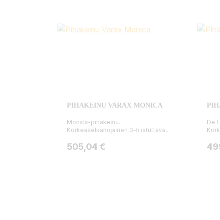
PIHAKEINU VARAX MONICA
PIH
Monica-pihakeinu.
De L
Korkeaselkänojainen 3-h istuttava...
Kork
Hinta
Hin
505,04 €
49