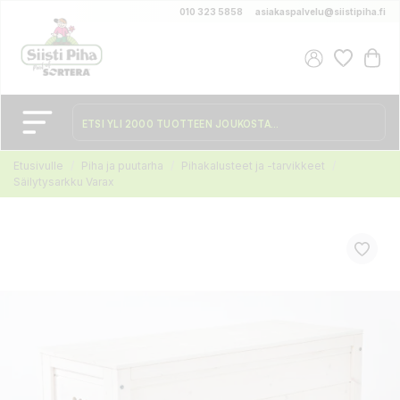
010 323 5858
asiakaspalvelu@siistipiha.fi
Etusivulle
Piha ja puutarha
Pihakalusteet ja -tarvikkeet
Säilytysarkku Varax