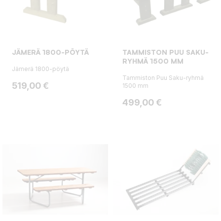
JÄMERÄ 1800-PÖYTÄ
TAMMISTON PUU SAKU-
RYHMÄ 1500 MM
Jämerä 1800-pöytä
Tammiston Puu Saku-ryhmä
Hinta
519,00 €
1500 mm
Hinta
499,00 €