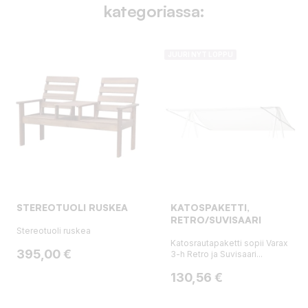
kategoriassa:
JUURI NYT LOPPU
STEREOTUOLI RUSKEA
KATOSPAKETTI,
RETRO/SUVISAARI
Stereotuoli ruskea
Katosrautapaketti sopii Varax
Hinta
395,00 €
3-h Retro ja Suvisaari...
Hinta
130,56 €