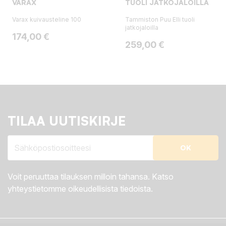
VARAX
TUOLI JATKOJALOILLA
Varax kuivausteline 100
Tammiston Puu Elli tuoli
jatkojaloilla
Hinta
174,00 €
Hinta
259,00 €
TILAA UUTISKIRJE
Voit peruuttaa tilauksen milloin tahansa. Katso
yhteystietomme oikeudellisista tiedoista.