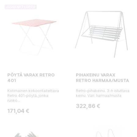
JUURI NYT LOPPU
PÖYTÄ VARAX RETRO
PIHAKEINU VARAX
401
RETRO HARMAA/MUSTA
Kotimainen kokoontaitettava
Retro-pihakeinu. 3-h istuttava
Retro 401-pöytä, jonka
keinu. Väri: harmaa/musta
runko...
Hinta
322,86 €
Hinta
171,04 €