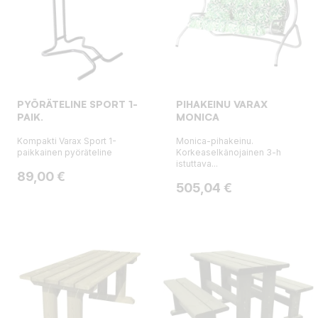
PYÖRÄTELINE SPORT 1-
PIHAKEINU VARAX
PAIK.
MONICA
Kompakti Varax Sport 1-
Monica-pihakeinu.
paikkainen pyöräteline
Korkeaselkänojainen 3-h
istuttava...
Hinta
89,00 €
Hinta
505,04 €