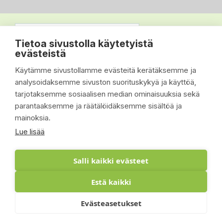
Tietoa sivustolla käytetyistä
evästeistä
Käytämme sivustollamme evästeitä kerätäksemme ja
analysoidaksemme sivuston suorituskykyä ja käyttöä,
tarjotaksemme sosiaalisen median ominaisuuksia sekä
parantaaksemme ja räätälöidäksemme sisältöä ja
mainoksia.
Lue lisää
Salli kaikki evästeet
Estä kaikki
© 2026 - Suomen Siisti Piha Oy - Toteutus:
Evästeasetukset
Inlean Creative