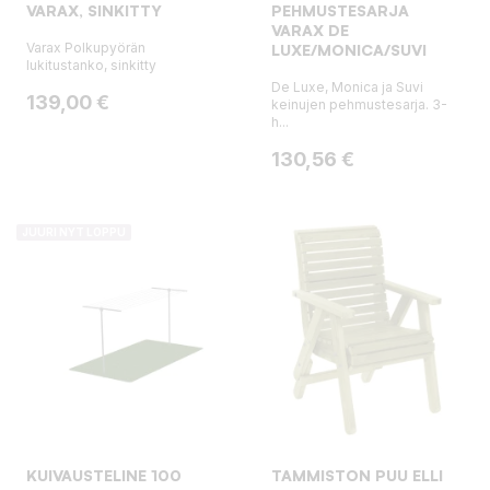
VARAX, SINKITTY
PEHMUSTESARJA
VARAX DE
Varax Polkupyörän
LUXE/MONICA/SUVI
lukitustanko, sinkitty
De Luxe, Monica ja Suvi
Hinta
139,00 €
keinujen pehmustesarja. 3-
h...
Hinta
130,56 €
JUURI NYT LOPPU
KUIVAUSTELINE 100
TAMMISTON PUU ELLI