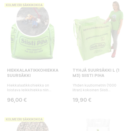
KOLME ERI SÄKKIKOKOA
HIEKKALAATIKKOHIEKKA,
TYHJÄ SUURSÄKKI L (1
SUURSÄKKI
M3) SIISTI PIHA
Hiekkalaatikkohiekka on
Yhden kuutiometrin (1000
loistava leikkihiekka niin...
litran) kokoinen Siisti...
Hinta
Hinta
96,00 €
19,90 €
KOLME ERI SÄKKIKOKOA