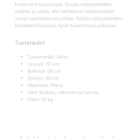
kuultoväriä tai puuöljyä. Suojaa säilytyslaatikko
vedeltä ja säältä, sillä vaihtelevat sääolosuhteet
voivat vaurioittaa sen pintaa. Säilytä säilytyslaatikko
talviaikana kuivassa, hyvin tuuletetussa paikassa.
Tuotetiedot
Tuotemerkki: Varax
Leveys: 117 cm
Korkeus: 58 cm
Syvyys: 46 cm
Materiaali: Mänty
Värit: Ruskea, valkoinen ja harmaa
Paino: 22 kg