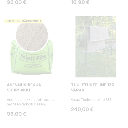
Hinta
Hinta
96,00 €
16,90 €
KOLME ERI SÄKKIKOKOA
ASENNUSHIEKKA
TUULETUSTELINE 133
SUURSÄKKI
VARAX
Asennushiekka sopii todella
Varax Tuuletusteline 133
moneen tarkoitukseen,...
Hinta
240,00 €
Hinta
96,00 €