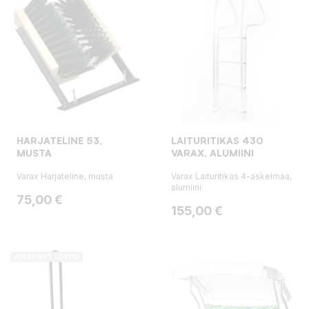
HARJATELINE 53,
LAITURITIKAS 430
MUSTA
VARAX, ALUMIINI
Varax Harjateline, musta
Varax Laituritikas 4-askelmaa,
alumiini
Hinta
75,00 €
Hinta
155,00 €
JUURI NYT LOPPU