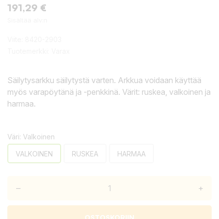
191,29 €
Sisältää alv:n
Viite:
8420-2903
Tuotemerkki:
Varax
Säilytysarkku säilytystä varten. Arkkua voidaan käyttää
myös varapöytänä ja -penkkinä. Värit: ruskea, valkoinen ja
harmaa.
Väri: Valkoinen
VALKOINEN
RUSKEA
HARMAA
–
+
OSTOSKORIIN