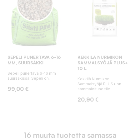
SEPELI PUNERTAVA 6-16
KEKKILÄ NURMIKON
MM, SUURSÄKKI
SAMMALSYÖJÄ PLUS+
10 L
Sepeli punertava 6-16 mm
suursäkissä. Sepeli on...
Kekkilä Nurmikon
Sammalsyöjä PLUS+ on
Hinta
99,00 €
sammaloituneelle...
Hinta
20,90 €
16 muuta tuotetta samassa