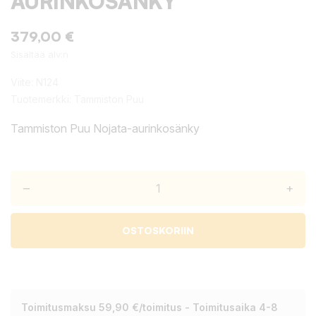
AURINKOSÄNKY
379,00 €
Sisältää alv:n
Viite:
N124
Tuotemerkki:
Tammiston Puu
Tammiston Puu Nojata-aurinkosänky
–
+
OSTOSKORIIN
Toimitusmaksu 59,90 €/toimitus - Toimitusaika 4-8