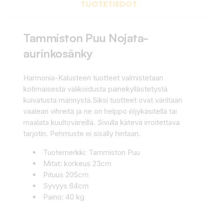
TUOTETIEDOT
Tammiston Puu Nojata-
aurinkosänky
Harmonia-Kalusteen tuotteet valmistetaan
kotimaisesta valikoidusta painekyllästetystä
kuivatusta männystä.Siksi tuotteet ovat väriltään
vaalean vihreitä ja ne on helppo öljykäsitellä tai
maalata kuultoväreillä. Sivulla kätevä irroitettava
tarjotin. Pehmuste ei sisälly hintaan.
Tuotemerkki: Tammiston Puu
Mitat: korkeus 23cm
Pituus 205cm
Syvyys 64cm
Paino: 40 kg