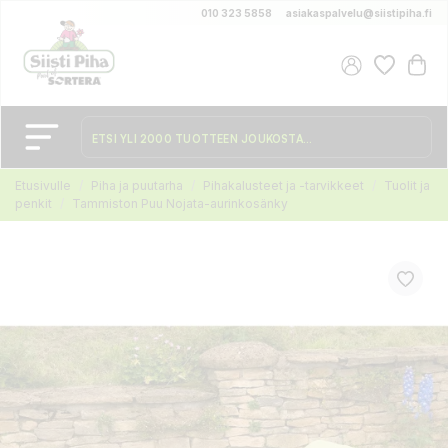
010 323 5858
asiakaspalvelu@siistipiha.fi
Etusivulle
Piha ja puutarha
Pihakalusteet ja -tarvikkeet
Tuolit ja
penkit
Tammiston Puu Nojata-aurinkosänky