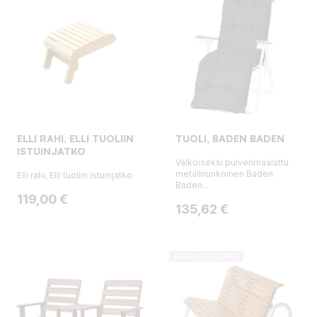
ELLI RAHI, ELLI TUOLIIN
TUOLI, BADEN BADEN
ISTUINJATKO
Valkoiseksi pulverimaalattu
metallirunkoinen Baden
Elli rahi, Elli tuoliin istuinjatko
Baden...
Hinta
119,00 €
Hinta
135,62 €
JUURI NYT LOPPU