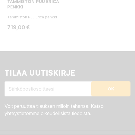
TAMMISTON PUU ERICA
PENKKI
Tammiston Puu Erica penkki
Hinta
719,00 €
TILAA UUTISKIRJE
Voit peruuttaa tilauksen milloin tahansa. Katso
yhteystietomme oikeudellisista tiedoista.