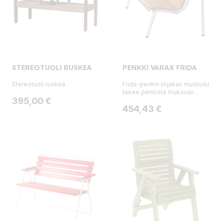
STEREOTUOLI RUSKEA
PENKKI VARAX FRIDA
Stereotuoli ruskea
Frida-penkin linjakas muotoilu
tekee penkistä mukavan...
Hinta
395,00 €
Hinta
454,43 €