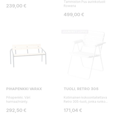
Tammiston Puu aurinkotuoli
Hinta
239,00 €
Rowena
Hinta
499,00 €
JUURI NYT LOPPU
PIHAPENKKI VARAX
TUOLI, RETRO 305
Pihapenkki. Väri:
Kotimainen kokoontaitettava
harmaa/mänty.
Retro 305-tuoli, jonka runko...
Hinta
Hinta
292,50 €
171,04 €