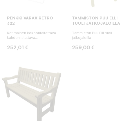
PENKKI VARAX RETRO
TAMMISTON PUU ELLI
322
TUOLI JATKOJALOILLA
Kotimainen kokoontaitettava
Tammiston Puu Elli tuoli
kahden istuttava...
jatkojaloilla
Hinta
Hinta
252,01 €
259,00 €