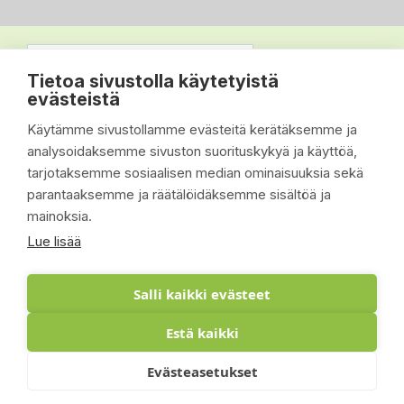
Tietoa sivustolla käytetyistä
evästeistä
Käytämme sivustollamme evästeitä kerätäksemme ja
analysoidaksemme sivuston suorituskykyä ja käyttöä,
tarjotaksemme sosiaalisen median ominaisuuksia sekä
parantaaksemme ja räätälöidäksemme sisältöä ja
mainoksia.
Lue lisää
Salli kaikki evästeet
Estä kaikki
© 2026 - Suomen Siisti Piha Oy - Toteutus:
Evästeasetukset
Inlean Creative