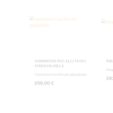
TAMMISTON PUU ELLI TUOLI
PIH
JATKOJALOILLA
Piha
Tammiston Puu Elli tuoli jatkojaloilla
Hin
29
Hinta
259,00 €