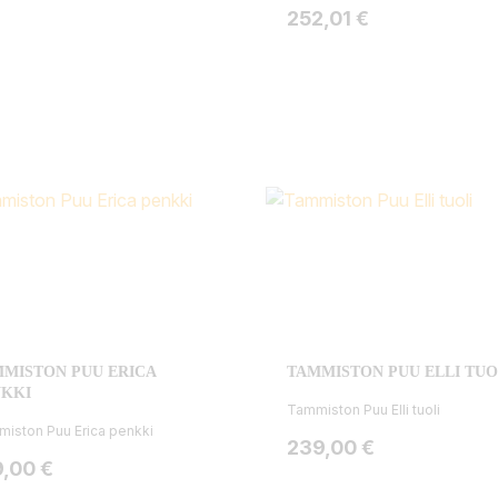
Hinta
252,01 €
MISTON PUU ERICA
TAMMISTON PUU ELLI TUO
NKKI
Tammiston Puu Elli tuoli
iston Puu Erica penkki
Hinta
239,00 €
ta
9,00 €