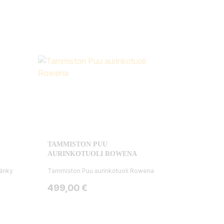
TAMMISTON PUU
AURINKOTUOLI ROWENA
änky
Tammiston Puu aurinkotuoli Rowena
Hinta
499,00 €