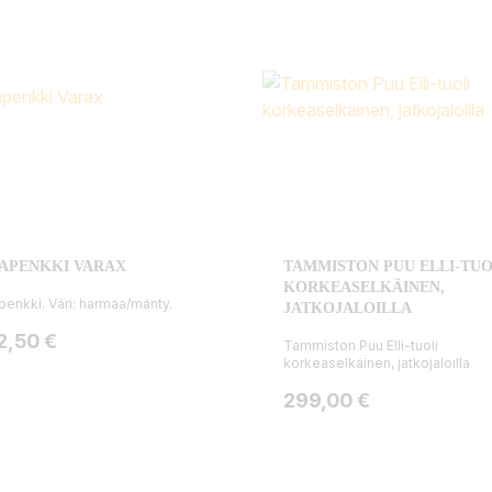
APENKKI VARAX
TAMMISTON PUU ELLI-TUO
KORKEASELKÄINEN,
penkki. Väri: harmaa/mänty.
JATKOJALOILLA
ta
2,50 €
Tammiston Puu Elli-tuoli
korkeaselkäinen, jatkojaloilla
Hinta
299,00 €