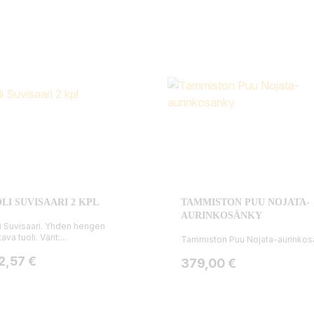
LI SUVISAARI 2 KPL
TAMMISTON PUU NOJATA-
AURINKOSÄNKY
i Suvisaari. Yhden hengen
tava tuoli. Värit:...
Tammiston Puu Nojata-aurinkos
ta
2,57 €
Hinta
379,00 €