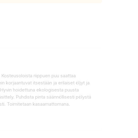
 Kosteusoloista riippuen puu saattaa
 korjaantuvat itsestään ja erilaiset öljyt ja
 Hyvin hoidettuna ekologisesta puusta
ttely. Puhdista pinta säännöllisesti pölystä
sesti. Toimitetaan kasaamattomana.