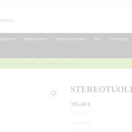
IHAKIVET
PIHAN KASVIT
PIHA JA PUUTARHA
ALE
UUTUUDET
keet
Tuolit ja penkit
Stereotuoli ruskea
STEREOTUOL
395,00 €
Sisältää alv:n
Viite:
N201r
Tuotemerkki:
Tammiston Puu