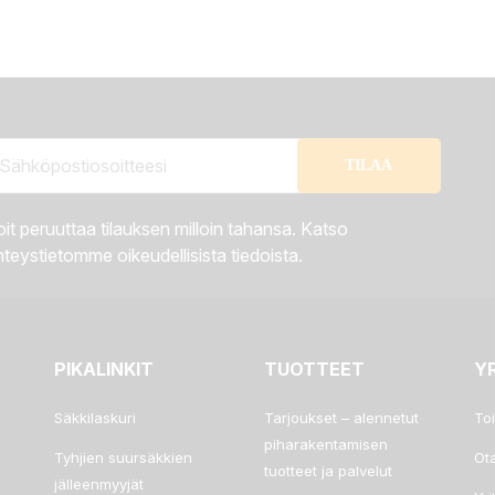
it peruuttaa tilauksen milloin tahansa. Katso
teystietomme oikeudellisista tiedoista.
PIKALINKIT
TUOTTEET
Y
Säkkilaskuri
Tarjoukset – alennetut
To
piharakentamisen
Tyhjien suursäkkien
Ot
tuotteet ja palvelut
jälleenmyyjät