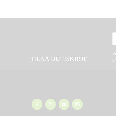
Vo
TILAA UUTISKIRJE
yh