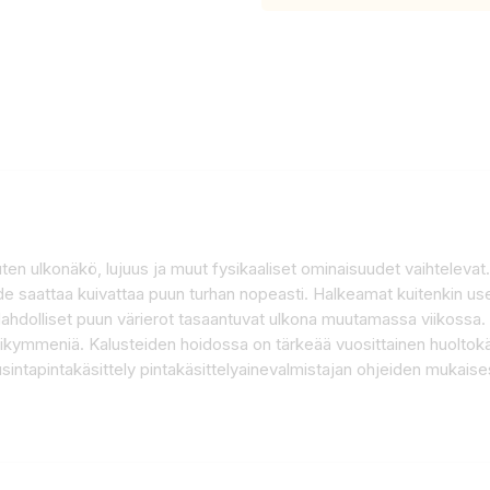
en ulkonäkö, lujuus ja muut fysikaaliset ominaisuudet vaihtelevat.
de saattaa kuivattaa puun turhan nopeasti. Halkeamat kuitenkin usein
Mahdolliset puun värierot tasaantuvat ulkona muutamassa viikossa.
ikymmeniä. Kalusteiden hoidossa on tärkeää vuosittainen huoltokäsi
uusintapintakäsittely pintakäsittelyainevalmistajan ohjeiden mukai