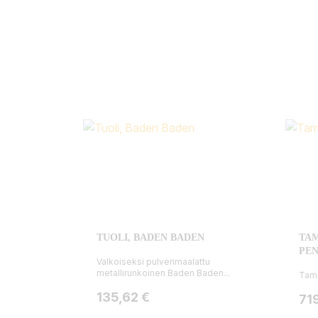
TUOLI, BADEN BADEN
TAM
PE
Valkoiseksi pulverimaalattu
metallirunkoinen Baden Baden...
Tamm
Hinta
135,62 €
Hin
71