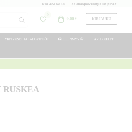
010 323 5858
asiakaspalvelu@siistipiha.fi
0
0,00 €
KIRJAUDU
YRITYKSET JA TALOYHTIÖT
JÄLLEENMYYJÄT
ARTIKKELIT
I RUSKEA