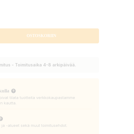
OSTOSKORIIN
itus - Toimitusaika 4-8 arkipäivää.
kulla
voivat tilata tuotteita verkkokaupastamme
n kautta.
t ja -alueet sekä muut toimitusehdot.