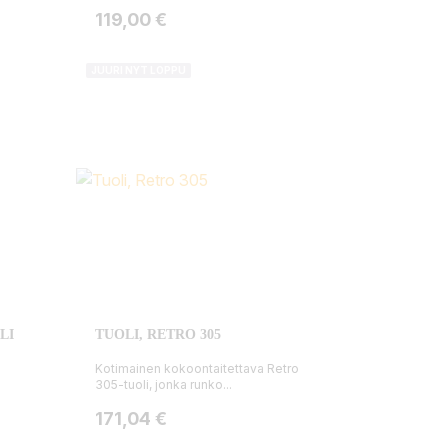
Hinta
119,00 €
JUURI NYT LOPPU
LI
TUOLI, RETRO 305
Kotimainen kokoontaitettava Retro
305-tuoli, jonka runko...
Hinta
171,04 €