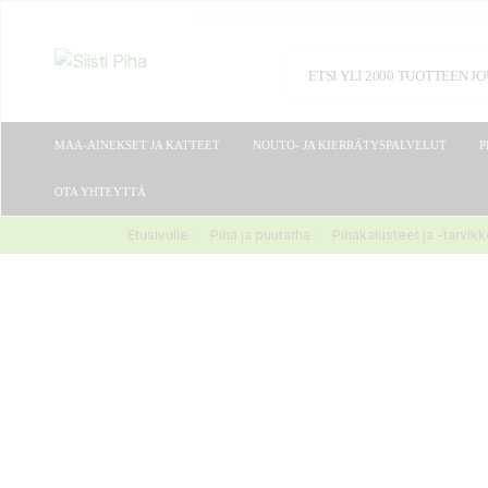
MAA-AINEKSET JA KATTEET
NOUTO- JA KIERRÄTYSPALVELUT
P
OTA YHTEYTTÄ
Etusivulle
Piha ja puutarha
Pihakalusteet ja -tarvik