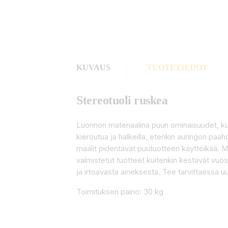
KUVAUS
TUOTETIEDOT
Stereotuoli ruskea
Luonnon materiaalina puun ominaisuudet, kut
kieroutua ja halkeilla, etenkin auringon paah
maalit pidentävät puutuotteen käyttöikää. 
valmistetut tuotteet kuitenkin kestävät vuos
ja irtoavasta aineksesta. Tee tarvittaessa 
Toimituksen paino: 30 kg