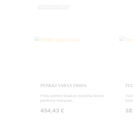
JUURI NYT LOPPU
PENKKI VARAX FRIDA
TUO
Frida-penkin linjakas muotoilu tekee
Tuol
penkistä mukavan...
istut
Hinta
Hin
454,43 €
38