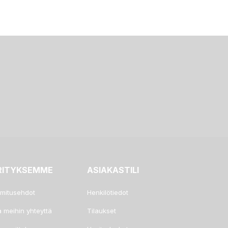
RITYKSEMME
ASIAKASTILI
imitusehdot
Henkilötiedot
a meihin yhteyttä
Tilaukset