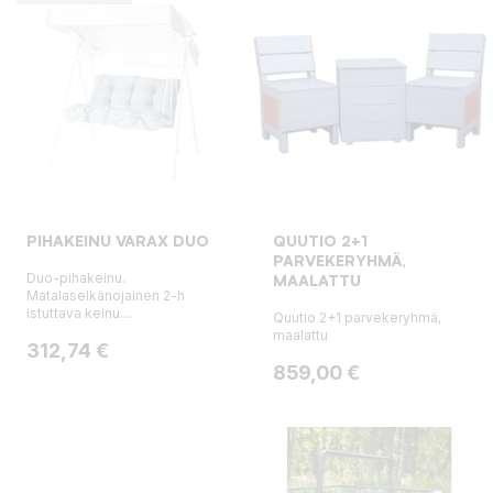
PIHAKEINU VARAX DUO
QUUTIO 2+1
PARVEKERYHMÄ,
Duo-pihakeinu.
MAALATTU
Matalaselkänojainen 2-h
istuttava keinu....
Quutio 2+1 parvekeryhmä,
maalattu
Hinta
312,74 €
Hinta
859,00 €