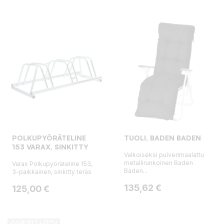
POLKUPYÖRÄTELINE
TUOLI, BADEN BADEN
153 VARAX, SINKITTY
Valkoiseksi pulverimaalattu
metallirunkoinen Baden
Varax Polkupyöräteline 153,
Baden...
3-paikkainen, sinkitty teräs
Hinta
135,62 €
Hinta
125,00 €
JUURI NYT LOPPU