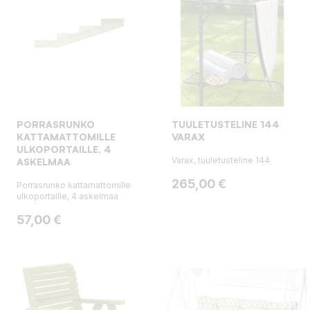
PORRASRUNKO
TUULETUSTELINE 144
KATTAMATTOMILLE
VARAX
ULKOPORTAILLE, 4
Varax, tuuletusteline 144
ASKELMAA
Hinta
265,00 €
Porrasrunko kattamattomille
ulkoportaille, 4 askelmaa
Hinta
57,00 €