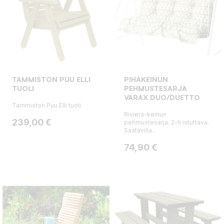
TAMMISTON PUU ELLI
PIHAKEINUN
TUOLI
PEHMUSTESARJA
VARAX DUO/DUETTO
Tammiston Puu Elli tuoli
Riviera-keinun
Hinta
239,00 €
pehmustesarja. 2-h istuttava.
Saatavilla...
Hinta
74,90 €