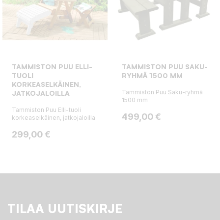
TAMMISTON PUU ELLI-
TAMMISTON PUU SAKU-
TUOLI
RYHMÄ 1500 MM
KORKEASELKÄINEN,
Tammiston Puu Saku-ryhmä
JATKOJALOILLA
1500 mm
Tammiston Puu Elli-tuoli
Hinta
499,00 €
korkeaselkäinen, jatkojaloilla
Hinta
299,00 €
TILAA UUTISKIRJE