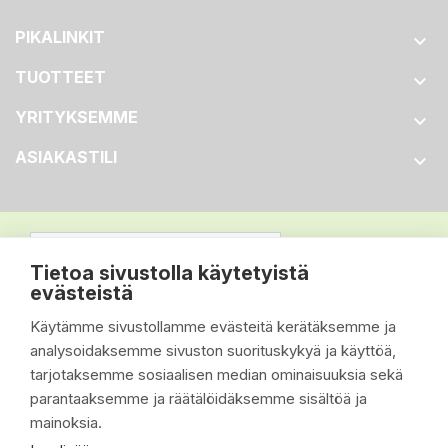
PIKALINKIT

TUOTTEET

YRITYKSEMME

ASIAKASTILI

Tietoa sivustolla käytetyistä
evästeistä
Käytämme sivustollamme evästeitä kerätäksemme ja
analysoidaksemme sivuston suorituskykyä ja käyttöä,
tarjotaksemme sosiaalisen median ominaisuuksia sekä
parantaaksemme ja räätälöidäksemme sisältöä ja
mainoksia.