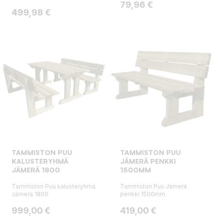
Hinta
79,96 €
Hinta
499,98 €
TAMMISTON PUU
TAMMISTON PUU
KALUSTERYHMÄ
JÄMERÄ PENKKI
JÄMERÄ 1800
1500MM
Tammiston Puu kalusteryhmä
Tammiston Puu Jämerä
Jämerä 1800
penkki 1500mm
Hinta
Hinta
999,00 €
419,00 €