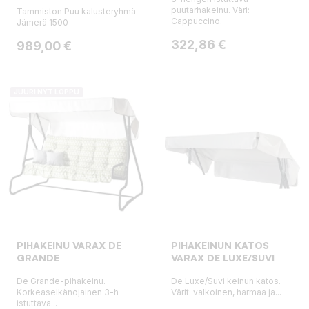
puutarhakeinu. Väri:
Tammiston Puu kalusteryhmä
Cappuccino.
Jämerä 1500
Hinta
322,86 €
Hinta
989,00 €
JUURI NYT LOPPU
PIHAKEINU VARAX DE
PIHAKEINUN KATOS
GRANDE
VARAX DE LUXE/SUVI
De Grande-pihakeinu.
De Luxe/Suvi keinun katos.
Korkeaselkänojainen 3-h
Värit: valkoinen, harmaa ja...
istuttava...