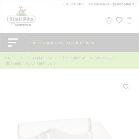
010 323 5858
asiakaspalvelu@siistipiha.fi
Etusivulle
Piha ja puutarha
Pihakalusteet ja -tarvikkeet
Pihakeinun katos Varax Solo