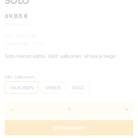
SOLO
69,83 €
Sisältää alv:n
Viite:
0205-0303
Tuotemerkki:
Varax
Solo-keinun katos. Värit: valkoinen, vihreä ja beige.
Väri: Valkoinen
VALKOINEN
VIHREÄ
BEIGE
–
+
OSTOSKORIIN