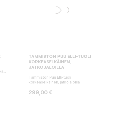
E
TAMMISTON PUU ELLI-TUOLI
KORKEASELKÄINEN,
JATKOJALOILLA
a...
Tammiston Puu Elli-tuoli
korkeaselkäinen, jatkojaloilla
Hinta
299,00 €