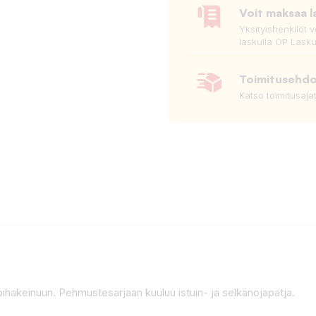
Voit maksaa l
Yksityishenkilöt 
laskulla OP Lasku
Toimitusehd
Katso toimitusaja
pihakeinuun. Pehmustesarjaan kuuluu istuin- ja selkänojapatja.