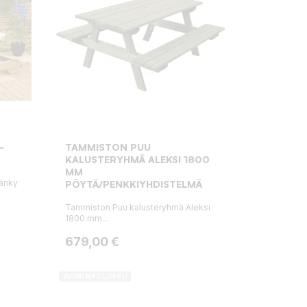
-
TAMMISTON PUU
KALUSTERYHMÄ ALEKSI 1800
MM
änky
PÖYTÄ/PENKKIYHDISTELMÄ
Tammiston Puu kalusteryhmä Aleksi
1800 mm...
Hinta
679,00 €
JUURI NYT LOPPU