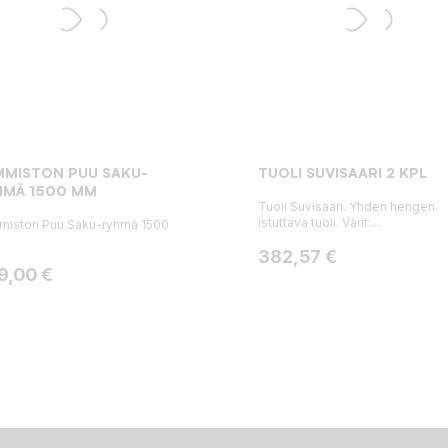
MMISTON PUU SAKU-
TUOLI SUVISAARI 2 KPL
HMÄ 1500 MM
Tuoli Suvisaari. Yhden hengen
istuttava tuoli. Värit:...
miston Puu Saku-ryhmä 1500
Hinta
382,57 €
ta
9,00 €