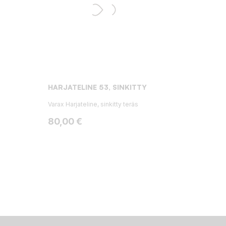
HARJATELINE 53, SINKITTY
Varax Harjateline, sinkitty teräs
Hinta
80,00 €