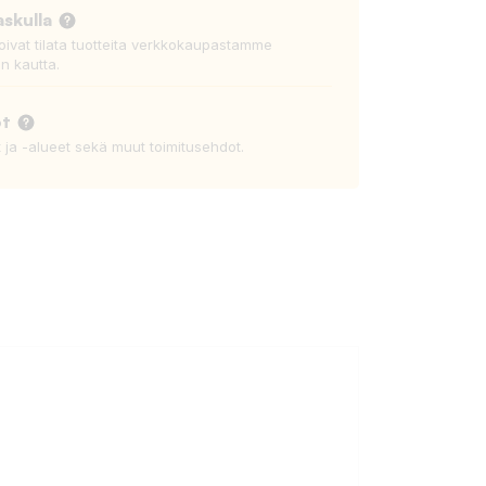
askulla
voivat tilata tuotteita verkkokaupastamme
n kautta.
ot
t ja -alueet sekä muut toimitusehdot.