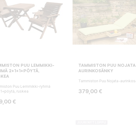
MISTON PUU LEMMIKKI-
TAMMISTON PUU NOJATA
MÄ 2+1+1+PÖYTÄ,
AURINKOSÄNKY
SKEA
Tammiston Puu Nojata-aurinkos
miston Puu Lemmikki-ryhmä
Hinta
379,00 €
1+pöytä, ruskea
ta
9,00 €
JUURI NYT LOPPU