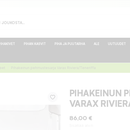
PIHAKIVET
PIHAN KASVIT
PIHA JA PUUTARHA
ALE
UUTUUDET
keet
Pihakeinun pehmustesarja Varax Riviera/Teneriffa
PIHAKEINUN 
VARAX RIVIER
86,00 €
Sisältää alv:n