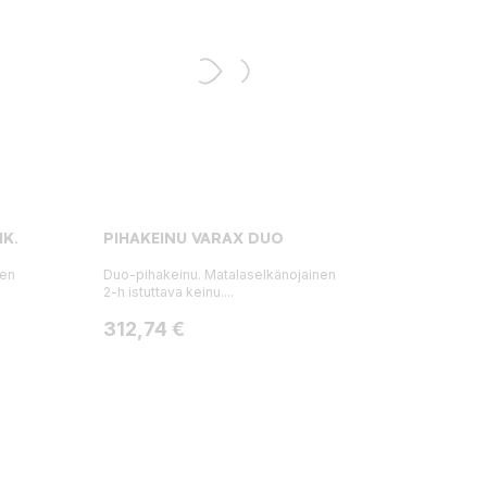
IK.
PIHAKEINU VARAX DUO
nen
Duo-pihakeinu. Matalaselkänojainen
2-h istuttava keinu....
Hinta
312,74 €