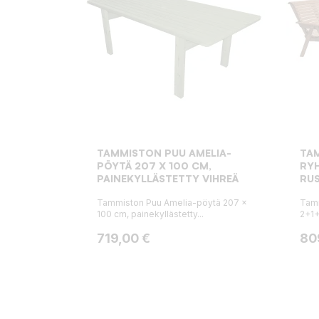
TAMMISTON PUU AMELIA-
TAM
PÖYTÄ 207 X 100 CM,
RYH
PAINEKYLLÄSTETTY VIHREÄ
RU
Tammiston Puu Amelia-pöytä 207 x
Tam
100 cm, painekyllästetty...
2+1+
Hinta
Hin
719,00 €
80