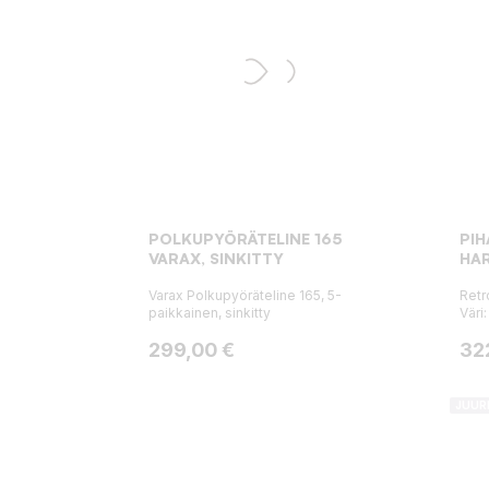
POLKUPYÖRÄTELINE 165
PIH
VARAX, SINKITTY
HA
Varax Polkupyöräteline 165, 5-
Retr
paikkainen, sinkitty
Väri
Hinta
Hin
299,00 €
32
JUUR