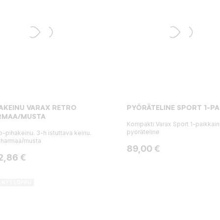
AKEINU VARAX RETRO
PYÖRÄTELINE SPORT 1-PA
RMAA/MUSTA
Kompakti Varax Sport 1-paikkai
pyöräteline
o-pihakeinu. 3-h istuttava keinu.
: harmaa/musta
Hinta
89,00 €
ta
2,86 €
I NYT LOPPU