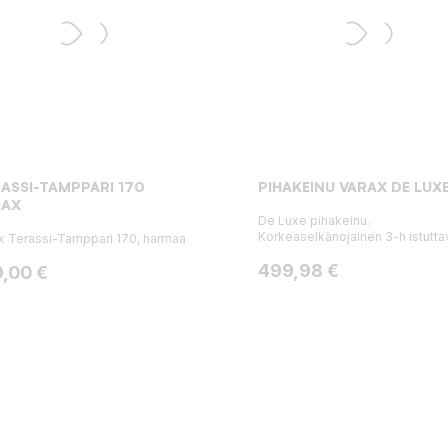
ASSI-TAMPPARI 170
PIHAKEINU VARAX DE LUX
RAX
De Luxe pihakeinu.
Korkeaselkänojainen 3-h istuttav
x Terassi-Tamppari 170, harmaa
Hinta
499,98 €
ta
9,00 €