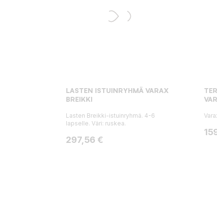
LASTEN ISTUINRYHMÄ VARAX
TER
BREIKKI
VA
Lasten Breikki-istuinryhmä. 4-6
Vara
lapselle. Väri: ruskea.
Hin
15
Hinta
297,56 €