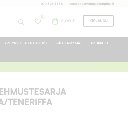
010 323 5858
asiakaspalvelu@siistipiha.fi
0
0,00 €
KIRJAUDU
YRITYKSET JA TALOYHTIÖT
JÄLLEENMYYJÄT
ARTIKKELIT
PEHMUSTESARJA
A/TENERIFFA