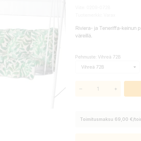
Viite:
0209-072B
Tuotemerkki:
Varax
Riviera- ja Teneriffa-keinun p
väreillä.
Pehmuste: Vihreä 72B
–
+
Toimitusmaksu 69,00 €/toim