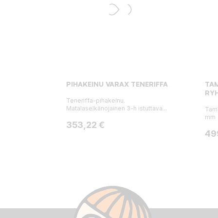
PIHAKEINU VARAX TENERIFFA
TA
RY
Teneriffa-pihakeinu.
Matalaselkänojainen 3-h istuttava...
Tam
mm
Hinta
353,22 €
Hin
49