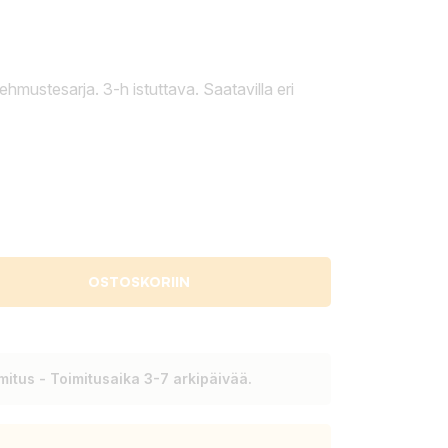
ehmustesarja. 3-h istuttava. Saatavilla eri
OSTOSKORIIN
itus - Toimitusaika 3-7 arkipäivää.