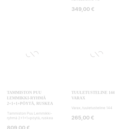
Hinta
349,00 €
TAMMISTON PUU
TUULETUSTELINE 144
LEMMIKKI-RYHMÄ
VARAX
2+1+1+PÖYTÄ, RUSKEA
Varax, tuuletusteline 144
Tammiston Puu Lemmikki-
Hinta
265,00 €
ryhmä 2+1+1+pöytä, ruskea
Hinta
809,00 €