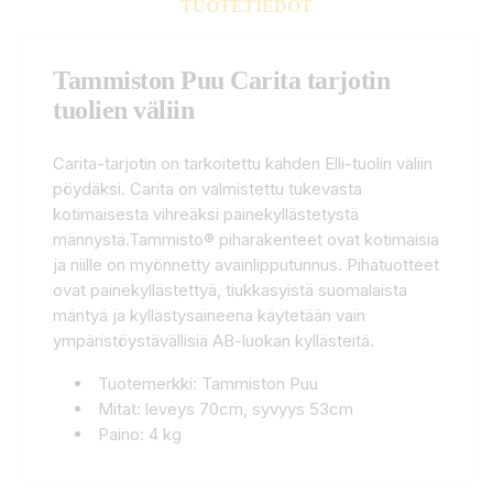
TUOTETIEDOT
Tammiston Puu Carita tarjotin
tuolien väliin
Carita-tarjotin on tarkoitettu kahden Elli-tuolin väliin
pöydäksi. Carita on valmistettu tukevasta
kotimaisesta vihreäksi painekyllästetystä
männystä.Tammisto® piharakenteet ovat kotimaisia
ja niille on myönnetty avainlipputunnus. Pihatuotteet
ovat painekyllästettyä, tiukkasyistä suomalaista
mäntyä ja kyllästysaineena käytetään vain
ympäristöystävällisiä AB-luokan kyllästeitä.
Tuotemerkki: Tammiston Puu
Mitat: leveys 70cm, syvyys 53cm
Paino: 4 kg