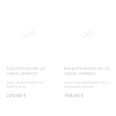
TUULETUSTELINE 133
POLKUPYÖRÄTELINE 155
VARAX, SINKITTY
VARAX, HARMAA
Varax Tuuletusteline 133,
Varax Polkupyöräteline 155, 5-
Sinkitty teräs
paikkainen, harmaa
Hinta
Hinta
220,00 €
149,00 €