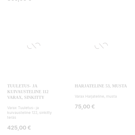
TUULETUS- JA
HARJATELINE 53, MUSTA
KUIVAUSTELINE 112
Varax Harjateline, musta
VARAX, SINKITTY
Hinta
75,00 €
Varax Tuuletus- ja
kuivausteline 122, sinkitty
teräs
Hinta
425,00 €