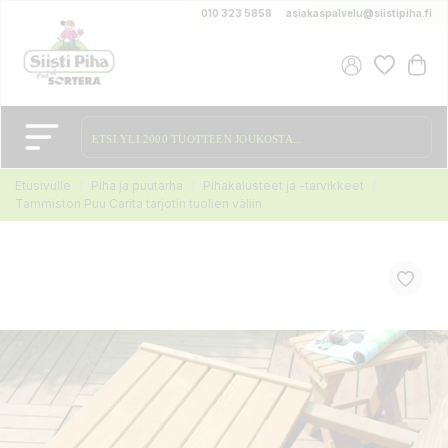
010 323 5858
asiakaspalvelu@siistipiha.fi
Etusivulle
Piha ja puutarha
Pihakalusteet ja -tarvikkeet
Tammiston Puu Carita tarjotin tuolien väliin