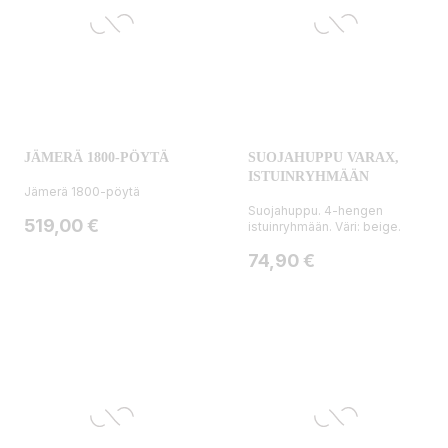
JÄMERÄ 1800-PÖYTÄ
SUOJAHUPPU VARAX,
ISTUINRYHMÄÄN
Jämerä 1800-pöytä
Suojahuppu. 4-hengen
Hinta
519,00 €
istuinryhmään. Väri: beige.
Hinta
74,90 €