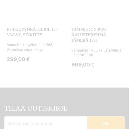
POLKUPYÖRÄTELINE 165
TAMMISTON PUU
VARAX, SINKITTY
KALUSTERYHMÄ
JÄMERÄ 1800
Varax Polkupyöräteline 165,
5-paikkainen, sinkitty
Tammiston Puu kalusteryhmä
Jämerä 1800
Hinta
299,00 €
Hinta
999,00 €
TILAA UUTISKIRJE