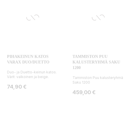
PIHAKEINUN KATOS
TAMMISTON PUU
VARAX DUO/DUETTO
KALUSTERYHMÄ SAKU
1200
Duo- ja Duetto-keinun katos.
Värit: valkoinen ja beige.
Tammiston Puu kalusteryhmä
Saku 1200
Hinta
74,90 €
Hinta
459,00 €