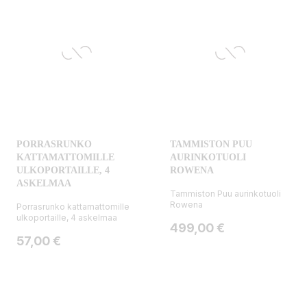
PORRASRUNKO
TAMMISTON PUU
KATTAMATTOMILLE
AURINKOTUOLI
ULKOPORTAILLE, 4
ROWENA
ASKELMAA
Tammiston Puu aurinkotuoli
Rowena
Porrasrunko kattamattomille
ulkoportaille, 4 askelmaa
Hinta
499,00 €
Hinta
57,00 €