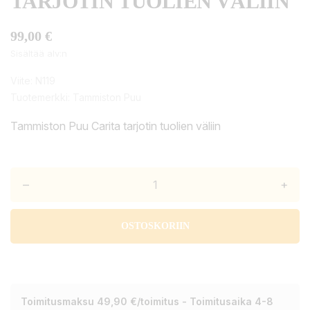
TARJOTIN TUOLIEN VÄLIIN
99,00 €
Sisältää alv:n
Viite:
N119
Tuotemerkki:
Tammiston Puu
Tammiston Puu Carita tarjotin tuolien väliin
–
+
OSTOSKORIIN
Toimitusmaksu 49,90 €/toimitus - Toimitusaika 4-8