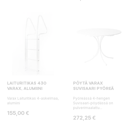
LAITURITIKAS 430
PÖYTÄ VARAX
VARAX, ALUMIINI
SUVISAARI PYÖREÄ
Varax Laituritikas 4-askelmaa,
Pyöreässä 4-hengen
alumiini
Suvisaari-pöydässä on
pulverimaalattu...
Hinta
155,00 €
Hinta
272,25 €