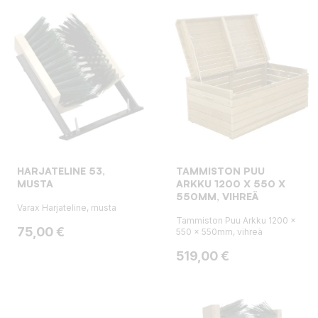
HARJATELINE 53,
TAMMISTON PUU
MUSTA
ARKKU 1200 X 550 X
550MM, VIHREÄ
Varax Harjateline, musta
Tammiston Puu Arkku 1200 x
Hinta
75,00 €
550 x 550mm, vihreä
Hinta
519,00 €