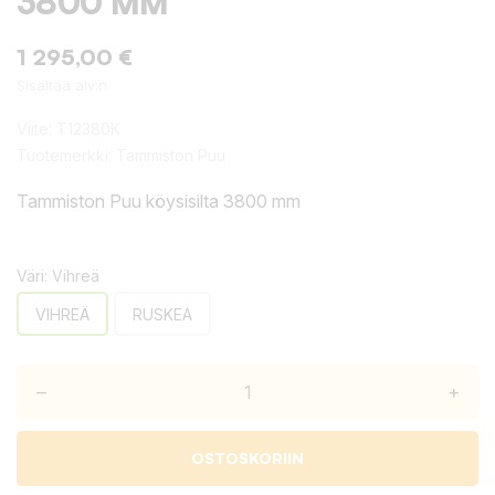
3800 MM
1 295,00 €
Sisältää alv:n
Viite:
T12380K
Tuotemerkki:
Tammiston Puu
Tammiston Puu köysisilta 3800 mm
Väri: Vihreä
VIHREÄ
RUSKEA
–
+
OSTOSKORIIN