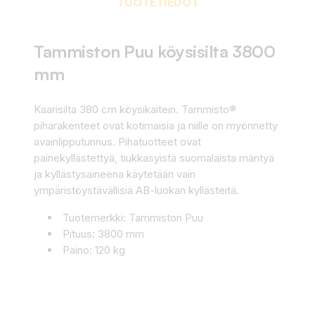
TUOTETIEDOT
Tammiston Puu köysisilta 3800
mm
Kaarisilta 380 cm köysikaitein. Tammisto®
piharakenteet ovat kotimaisia ja niille on myönnetty
avainlipputunnus. Pihatuotteet ovat
painekyllästettyä, tiukkasyistä suomalaista mäntyä
ja kyllästysaineena käytetään vain
ympäristöystävällisiä AB-luokan kyllästeitä.
Tuotemerkki: Tammiston Puu
Pituus: 3800 mm
Paino: 120 kg