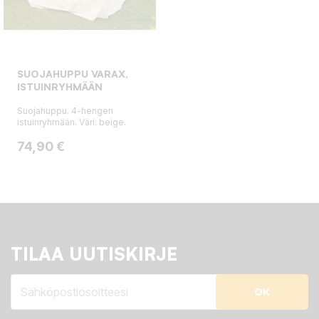
SUOJAHUPPU VARAX,
ISTUINRYHMÄÄN
Suojahuppu. 4-hengen
istuinryhmään. Väri: beige.
Hinta
74,90 €
TILAA UUTISKIRJE