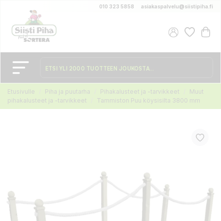
010 323 5858
asiakaspalvelu@siistipiha.fi
Etusivulle
Piha ja puutarha
Pihakalusteet ja -tarvikkeet
Muut
pihakalusteet ja -tarvikkeet
Tammiston Puu köysisilta 3800 mm