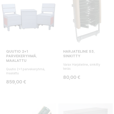
QUUTIO 2+1
HARJATELINE 53,
PARVEKERYHMÄ,
SINKITTY
MAALATTU
Varax Harjateline, sinkitty
teräs
Quutio 2+1 parvekeryhmä,
maalattu
Hinta
80,00 €
Hinta
859,00 €