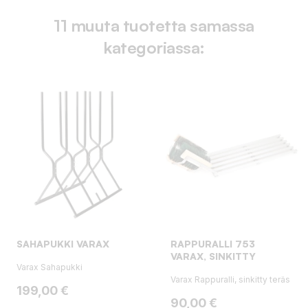
11 muuta tuotetta samassa
kategoriassa:
SAHAPUKKI VARAX
RAPPURALLI 753
VARAX, SINKITTY
Varax Sahapukki
Varax Rappuralli, sinkitty teräs
Hinta
199,00 €
Hinta
90,00 €