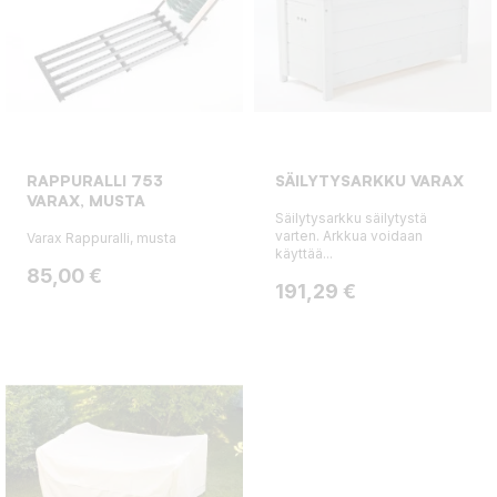
RAPPURALLI 753
SÄILYTYSARKKU VARAX
VARAX, MUSTA
Säilytysarkku säilytystä
varten. Arkkua voidaan
Varax Rappuralli, musta
käyttää...
Hinta
85,00 €
Hinta
191,29 €