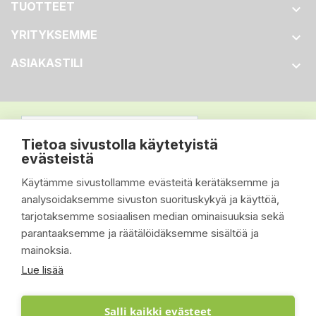
TUOTTEET

YRITYKSEMME

ASIAKASTILI

Tietoa sivustolla käytetyistä
evästeistä
Käytämme sivustollamme evästeitä kerätäksemme ja
analysoidaksemme sivuston suorituskykyä ja käyttöä,
tarjotaksemme sosiaalisen median ominaisuuksia sekä
parantaaksemme ja räätälöidäksemme sisältöä ja
mainoksia.
Lue lisää
Salli kaikki evästeet