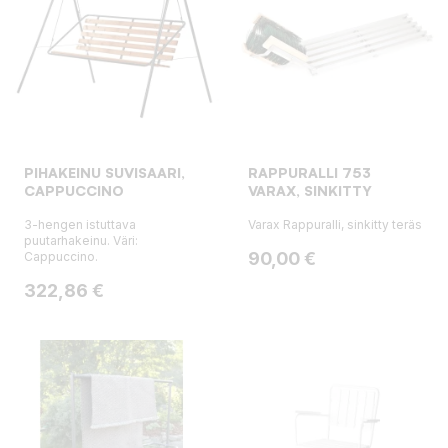
PIHAKEINU SUVISAARI,
RAPPURALLI 753
CAPPUCCINO
VARAX, SINKITTY
3-hengen istuttava
Varax Rappuralli, sinkitty teräs
puutarhakeinu. Väri:
Hinta
90,00 €
Cappuccino.
Hinta
322,86 €