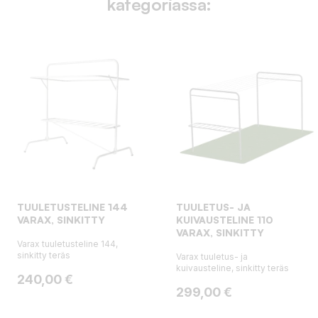
kategoriassa:
TUULETUSTELINE 144
TUULETUS- JA
VARAX, SINKITTY
KUIVAUSTELINE 110
VARAX, SINKITTY
Varax tuuletusteline 144,
sinkitty teräs
Varax tuuletus- ja
kuivausteline, sinkitty teräs
Hinta
240,00 €
Hinta
299,00 €