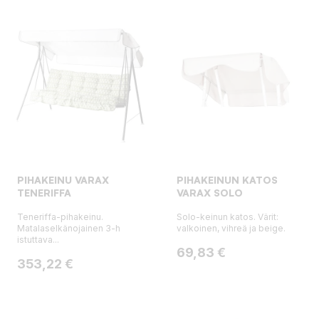
PIHAKEINU VARAX
PIHAKEINUN KATOS
TENERIFFA
VARAX SOLO
Teneriffa-pihakeinu.
Solo-keinun katos. Värit:
Matalaselkänojainen 3-h
valkoinen, vihreä ja beige.
istuttava...
Hinta
69,83 €
Hinta
353,22 €