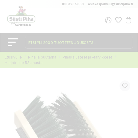
010 323 5858
asiakaspalvelu@siistipiha.fi
Etusivulle
Piha ja puutarha
Pihakalusteet ja -tarvikkeet
Harjateline 53, musta