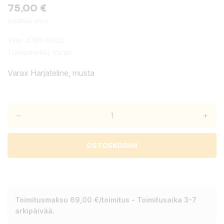
75,00 €
Sisältää alv:n
Viite:
4785-6000
Tuotemerkki:
Varax
Varax Harjateline, musta
–
+
OSTOSKORIIN
Toimitusmaksu 69,00 €/toimitus - Toimitusaika 3-7
arkipäivää.