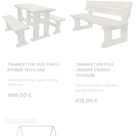
TAMMISTON PUU SAKU-
TAMMISTON PUU
RYHMÄ 1500 MM
JÄMERÄ PENKKI
1500MM
Tammiston Puu Saku-ryhmä
1500 mm
Tammiston Puu Jämerä
penkki 1500mm
Hinta
499,00 €
Hinta
419,00 €
JUURI NYT LOPPU