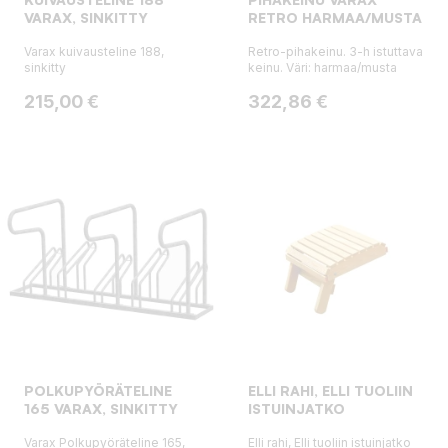
VARAX, SINKITTY
RETRO HARMAA/MUSTA
Varax kuivausteline 188,
Retro-pihakeinu. 3-h istuttava
sinkitty
keinu. Väri: harmaa/musta
Hinta
Hinta
215,00 €
322,86 €
POLKUPYÖRÄTELINE
ELLI RAHI, ELLI TUOLIIN
165 VARAX, SINKITTY
ISTUINJATKO
Varax Polkupyöräteline 165,
Elli rahi, Elli tuoliin istuinjatko