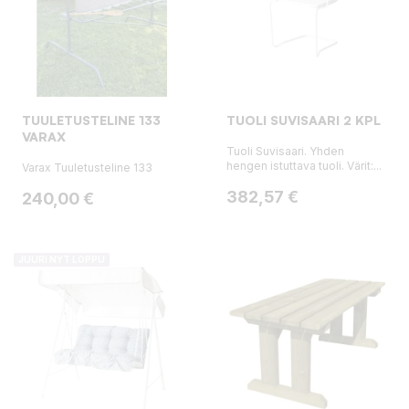
TUULETUSTELINE 133
TUOLI SUVISAARI 2 KPL
VARAX
Tuoli Suvisaari. Yhden
hengen istuttava tuoli. Värit:...
Varax Tuuletusteline 133
Hinta
382,57 €
Hinta
240,00 €
JUURI NYT LOPPU