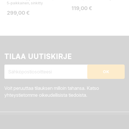
5-paikkainen, sinkitty
Hinta
119,00 €
Hinta
299,00 €
TILAA UUTISKIRJE
Voit peruuttaa tilauksen milloin tahansa. Katso
yhteystietomme oikeudellisista tiedoista.