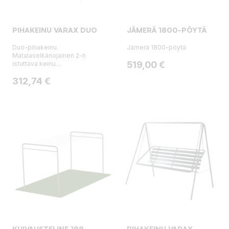
PIHAKEINU VARAX DUO
JÄMERÄ 1800-PÖYTÄ
Duo-pihakeinu.
Jämerä 1800-pöytä
Matalaselkänojainen 2-h
Hinta
519,00 €
istuttava keinu....
Hinta
312,74 €
KUIVAUSTELINE 188
PIHAKEINU VARAX