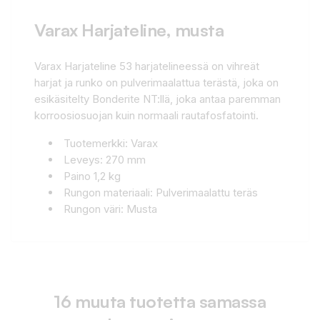
Varax Harjateline, musta
Varax Harjateline 53 harjatelineessä on vihreät
harjat ja runko on pulverimaalattua terästä, joka on
esikäsitelty Bonderite NT:llä, joka antaa paremman
korroosiosuojan kuin normaali rautafosfatointi.
Tuotemerkki: Varax
Leveys: 270 mm
Paino 1,2 kg
Rungon materiaali: Pulverimaalattu teräs
Rungon väri: Musta
16 muuta tuotetta samassa