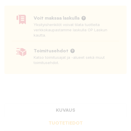
Voit maksaa laskulla
Yksityishenkilöt voivat tilata tuotteita
verkkokaupastamme laskulla OP Laskun
kautta.
Toimitusehdot
Katso toimitusajat ja -alueet sekä muut
toimitusehdot.
KUVAUS
TUOTETIEDOT