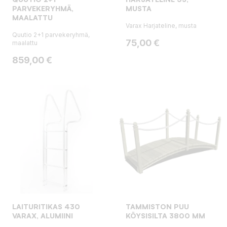
PARVEKERYHMÄ,
MUSTA
MAALATTU
Varax Harjateline, musta
Quutio 2+1 parvekeryhmä,
Hinta
75,00 €
maalattu
Hinta
859,00 €
LAITURITIKAS 430
TAMMISTON PUU
VARAX, ALUMIINI
KÖYSISILTA 3800 MM