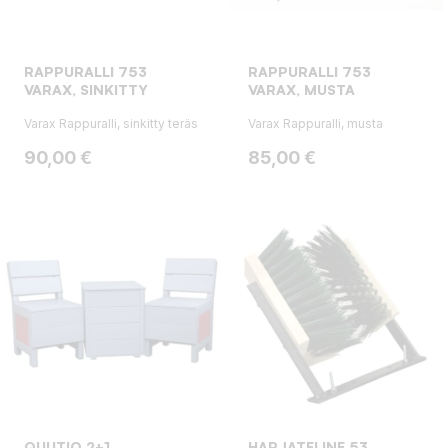
RAPPURALLI 753
RAPPURALLI 753
VARAX, SINKITTY
VARAX, MUSTA
Varax Rappuralli, sinkitty teräs
Varax Rappuralli, musta
Hinta
Hinta
90,00 €
85,00 €
QUUTIO 2+1
HARJATELINE 53,