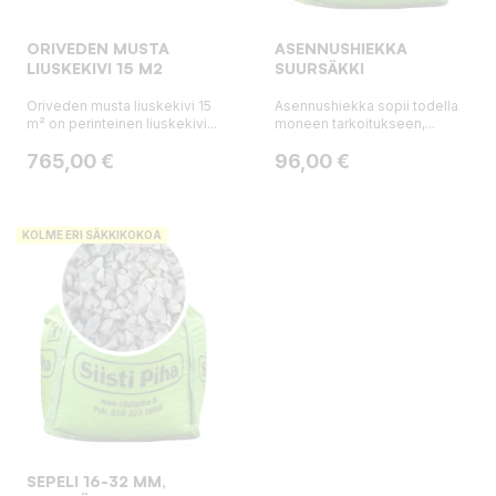
ORIVEDEN MUSTA
ASENNUSHIEKKA
LIUSKEKIVI 15 M2
SUURSÄKKI
Oriveden musta liuskekivi 15
Asennushiekka sopii todella
m² on perinteinen liuskekivi...
moneen tarkoitukseen,...
Hinta
Hinta
765,00 €
96,00 €
KOLME ERI SÄKKIKOKOA
SEPELI 16-32 MM,