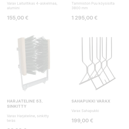
Varax Laituritikas 4-askelmaa,
Tammiston Puu köysisilta
alumiini
3800 mm
Hinta
Hinta
155,00 €
1 295,00 €
HARJATELINE 53,
SAHAPUKKI VARAX
SINKITTY
Varax Sahapukki
Varax Harjateline, sinkitty
Hinta
199,00 €
teräs