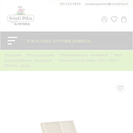
010 323 5858
asiakaspalvelu@siistipiha.fi
Etusivulle
Piha ja puutarha
Pihakalusteet ja -tarvikkeet
Muut
pihakalusteet ja -tarvikkeet
Tammiston Puu Arkku 1200 x 550 x
550mm, vihreä