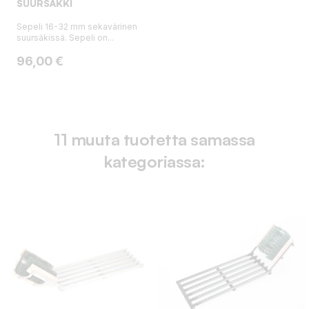
SUURSÄKKI
Sepeli 16-32 mm sekavärinen
suursäkissä. Sepeli on...
Hinta
96,00 €
11 muuta tuotetta samassa
kategoriassa: