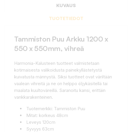
KUVAUS
TUOTETIEDOT
Tammiston Puu Arkku 1200 x
550 x 550mm, vihreä
Harmonia-Kalusteen tuotteet valmistetaan
kotimaisesta valikoidusta painekyllästetystä
kuivatusta männystä. Siksi tuotteet ovat väriltään
vaalean vihreitä ja ne on helppo öljykäsitellä tai
maalata kuultoväreillä. Saranoitu kansi, erittäin
vankkarakenteinen.
Tuotemerkki: Tammiston Puu
Mitat: korkeus 48cm
Leveys 120cm
Syvyys 63cm