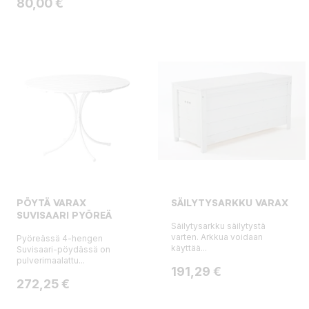
Hinta
80,00 €
PÖYTÄ VARAX
SÄILYTYSARKKU VARAX
SUVISAARI PYÖREÄ
Säilytysarkku säilytystä
varten. Arkkua voidaan
Pyöreässä 4-hengen
käyttää...
Suvisaari-pöydässä on
pulverimaalattu...
Hinta
191,29 €
Hinta
272,25 €