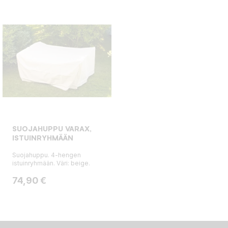
SUOJAHUPPU VARAX,
ISTUINRYHMÄÄN
Suojahuppu. 4-hengen
istuinryhmään. Väri: beige.
Hinta
74,90 €