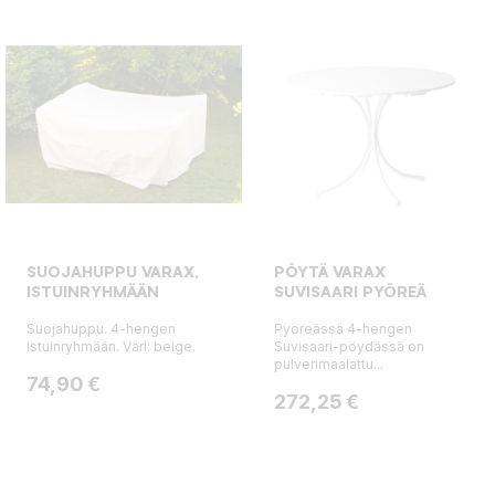
SUOJAHUPPU VARAX,
PÖYTÄ VARAX
ISTUINRYHMÄÄN
SUVISAARI PYÖREÄ
Suojahuppu. 4-hengen
Pyöreässä 4-hengen
istuinryhmään. Väri: beige.
Suvisaari-pöydässä on
pulverimaalattu...
Hinta
74,90 €
Hinta
272,25 €