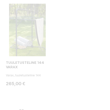
TUULETUSTELINE 144
VARAX
Varax, tuuletusteline 144
Hinta
265,00 €