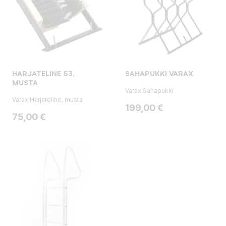
HARJATELINE 53,
SAHAPUKKI VARAX
MUSTA
Varax Sahapukki
Varax Harjateline, musta
Hinta
199,00 €
Hinta
75,00 €