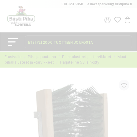
010 323 5858
asiakaspalvelu@siistipiha.fi
Etusivulle
Piha ja puutarha
Pihakalusteet ja -tarvikkeet
Muut
pihakalusteet ja -tarvikkeet
Harjateline 53, sinkitty