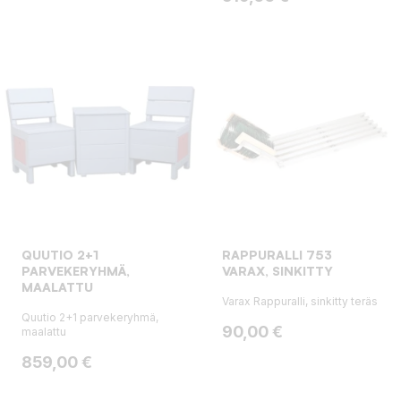
QUUTIO 2+1
RAPPURALLI 753
PARVEKERYHMÄ,
VARAX, SINKITTY
MAALATTU
Varax Rappuralli, sinkitty teräs
Quutio 2+1 parvekeryhmä,
Hinta
90,00 €
maalattu
Hinta
859,00 €