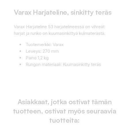
Varax Harjateline, sinkitty teräs
Varax Harjateline 53 harjatelineessä on vihreät
harjat ja runko on kuumasinkittyä kulmaterästä.
Tuotemerkki: Varax
Leveys: 270 mm
Paino 1,2 kg
Rungon materiaali: Kuumasinkitty teräs
Asiakkaat, jotka ostivat tämän
tuotteen, ostivat myös seuraavia
tuotteita: