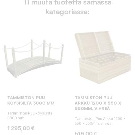
11 muuta tuotetta samassa
kategoriassa:
TAMMISTON PUU
TAMMISTON PUU
KÖYSISILTA 3800 MM
ARKKU 1200 X 550 X
550MM, VIHREÄ
Tammiston Puu köysisilta
3800 mm
Tammiston Puu Arkku 1200 x
550 x 550mm, vihreä
Hinta
1 295,00 €
Hinta
519,00 €