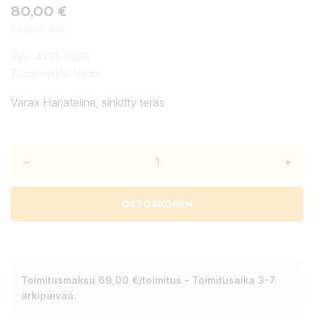
80,00 €
Sisältää alv:n
Viite:
4785-0000
Tuotemerkki:
Varax
Varax Harjateline, sinkitty teräs
–
+
OSTOSKORIIN
Toimitusmaksu 69,00 €/toimitus - Toimitusaika 3-7
arkipäivää.