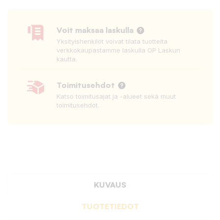
Voit maksaa laskulla
Yksityishenkilöt voivat tilata tuotteita
verkkokaupastamme laskulla OP Laskun
kautta.
Toimitusehdot
Katso toimitusajat ja -alueet sekä muut
toimitusehdot.
KUVAUS
TUOTETIEDOT