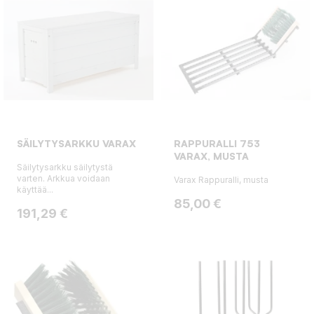
SÄILYTYSARKKU VARAX
RAPPURALLI 753
VARAX, MUSTA
Säilytysarkku säilytystä
varten. Arkkua voidaan
Varax Rappuralli, musta
käyttää...
Hinta
85,00 €
Hinta
191,29 €