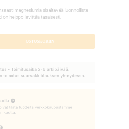
nsaasti magnesiumia sisältävää luonnollista
ki on helppo levittää tasaisesti.
OSTOSKORIIN
tus - Toimitusaika 2-6 arkipäivää.
en toimitus suursäkkitilauksen yhteydessä.
kulla
voivat tilata tuotteita verkkokaupastamme
n kautta.