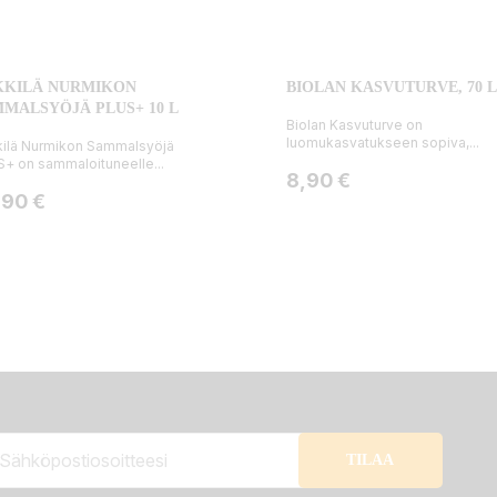
KKILÄ NURMIKON
BIOLAN KASVUTURVE, 70 L
MALSYÖJÄ PLUS+ 10 L
Biolan Kasvuturve on
luomukasvatukseen sopiva,...
ilä Nurmikon Sammalsyöjä
+ on sammaloituneelle...
Hinta
8,90 €
ta
,90 €