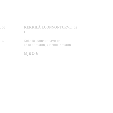
 50
KEKKILÄ LUONNONTURVE, 65
L
ta,
Kekkilä Luonnonturve on
kalkitsematon ja lannoittamaton...
Hinta
8,90 €