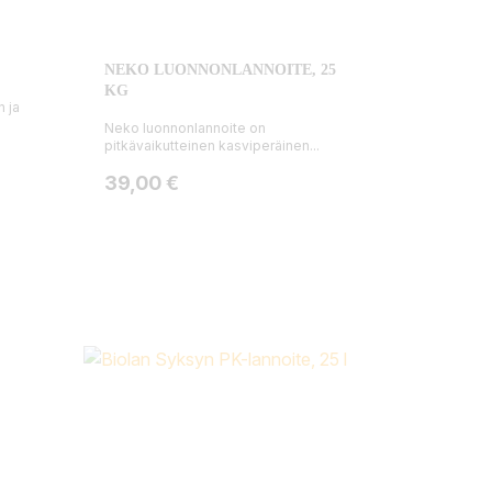
NEKO LUONNONLANNOITE, 25
KG
 ja
Neko luonnonlannoite on
pitkävaikutteinen kasviperäinen...
Hinta
39,00 €