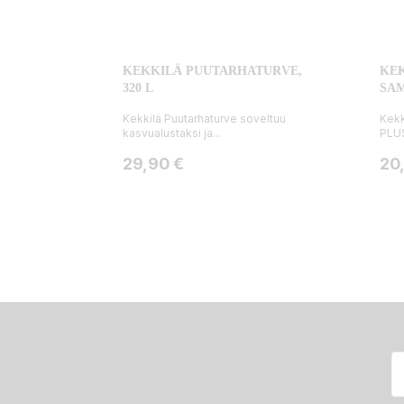
KEKKILÄ PUUTARHATURVE,
KE
320 L
SAM
Kekkilä Puutarhaturve soveltuu
Kekk
kasvualustaksi ja...
PLUS
Hinta
Hin
29,90 €
20