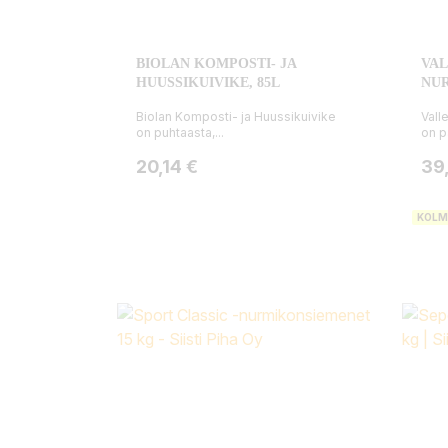
BIOLAN KOMPOSTI- JA
VAL
HUUSSIKUIVIKE, 85L
NU
Biolan Komposti- ja Huussikuivike
Vall
on puhtaasta,...
on p
Hinta
Hin
20,14 €
39
KOLM