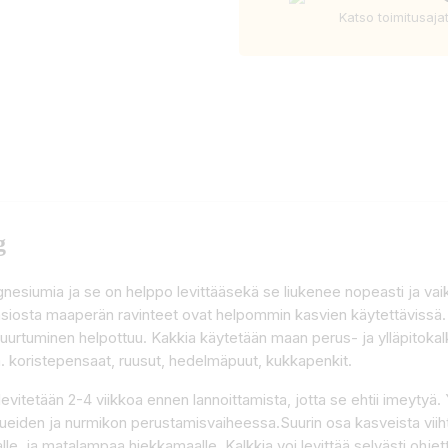
Katso toimitusaja
g
agnesiumia ja se on helppo levittääsekä se liukenee nopeasti ja va
iosta maaperän ravinteet ovat helpommin kasvien käytettävissä. 
 juurtuminen helpottuu. Kakkia käytetään maan perus- ja ylläpito
mm. koristepensaat, ruusut, hedelmäpuut, kukkapenkit.
evitetään 2-4 viikkoa ennen lannoittamista, jotta se ehtii imeytyä. 
salueiden ja nurmikon perustamisvaiheessa.Suurin osa kasveista vii
e, ja matalampaa hiekkamaalle. Kalkkia voi levittää selvästi oh