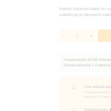
Kekkilä Rakeinen kalkki on ru
kalkkikiveä ja rakeistettu kalk
–
+
Toimituskulut 29,90 €/toimi
Toimitusalueille 1-3 ilmain
Voit maksaa las
Yksityishenkilöt 
laskulla OP Lasku
Toimitusehdot