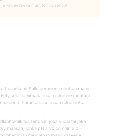
t ja -alueet sekä muut toimitusehdot.
ikuttaa pitkään.Kalkitseminen kohottaa maan
Erityisesti savimailla maan rakenne muuttuu
kalkitukseen. Parantamaan maan rakennetta
Ylläpitokalkitus tehdään joka vuosi tai joka
htyy maassa, jonka pH arvo on noin 6.0 –
jetta vähemmän happaman maan kasveille