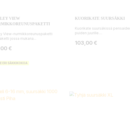
LEY VIEW
KUORIKATE SUURSÄKKI
RMIKKOREUNUSPAKETTI
Kuorikate suursäkissä pensaiden
puiden juurille....
ey View-nurmikkoreunuspaketti
aketti jossa mukana...
Hinta
103,00 €
ta
,00 €
E ERI SÄKKIKOKOA