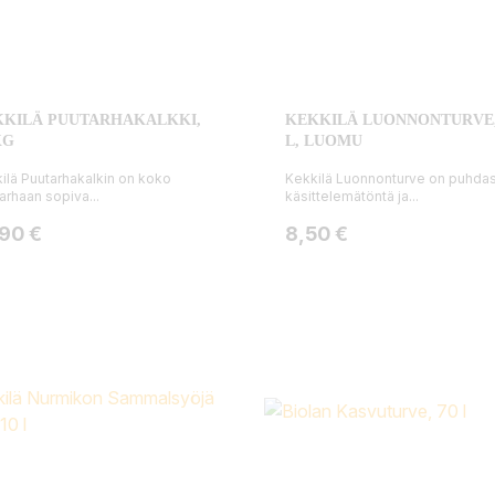
KKILÄ PUUTARHAKALKKI,
KEKKILÄ LUONNONTURVE,
KG
L, LUOMU
ilä Puutarhakalkin on koko
Kekkilä Luonnonturve on puhdas
arhaan sopiva...
käsittelemätöntä ja...
ta
Hinta
,90 €
8,50 €