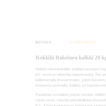
KUVAUS
TUOTETIEDOT
Kekkilä Rakeinen kalkki 20 k
Kekkilä rakeinenkalkki sisältää runsaasti m
pH -arvoa ja vähentää happamuutta. Sen ans
kalkitsemalla ilmavammaksi, jolloin kasvien
erityisesti savimailla. Kalkkia voi käyttää 
Puutarhaa voi kalkita ympäri vuoden. Kalkki l
toinen vuosi, reilumpi peruskalkitus istutu
6,5. Käytä korkeampaa annostusta savimaall