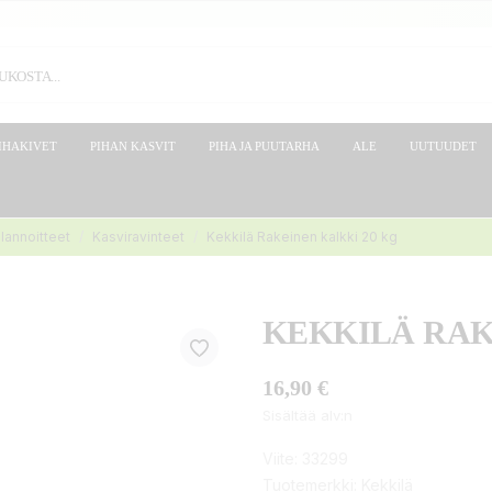
IHAKIVET
PIHAN KASVIT
PIHA JA PUUTARHA
ALE
UUTUUDET
alannoitteet
Kasviravinteet
Kekkilä Rakeinen kalkki 20 kg
KEKKILÄ RAK
16,90 €
Sisältää alv:n
Viite:
33299
Tuotemerkki:
Kekkilä