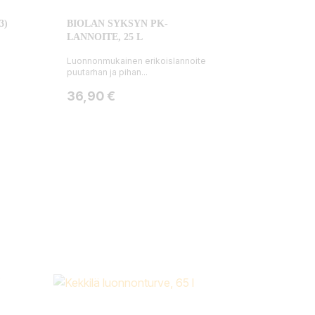
3)
BIOLAN SYKSYN PK-
LANNOITE, 25 L
Luonnonmukainen erikoislannoite
puutarhan ja pihan...
Hinta
36,90 €