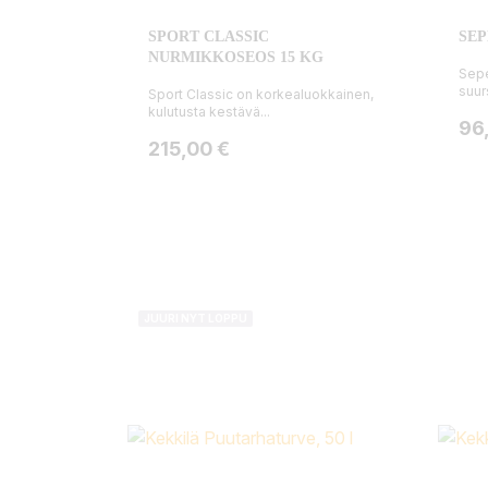
SPORT CLASSIC
SEP
NURMIKKOSEOS 15 KG
Sepe
suur
Sport Classic on korkealuokkainen,
kulutusta kestävä...
Hin
96
Hinta
215,00 €
JUURI NYT LOPPU