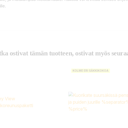
lle.
tka ostivat tämän tuotteen, ostivat myös seuraa
KOLME ERI SÄKKIKOKOA