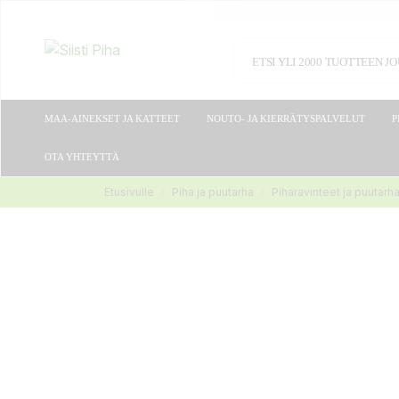
MAA-AINEKSET JA KATTEET
NOUTO- JA KIERRÄTYSPALVELUT
P
OTA YHTEYTTÄ
Etusivulle
Piha ja puutarha
Piharavinteet ja puutarh