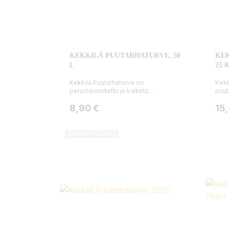
KEKKILÄ PUUTARHATURVE, 50
KE
L
25 
Kekkilä Puutarhaturve on
Kekk
peruslannoitettu ja kalkittu...
puut
Hinta
Hin
8,90 €
15
JUURI NYT LOPPU