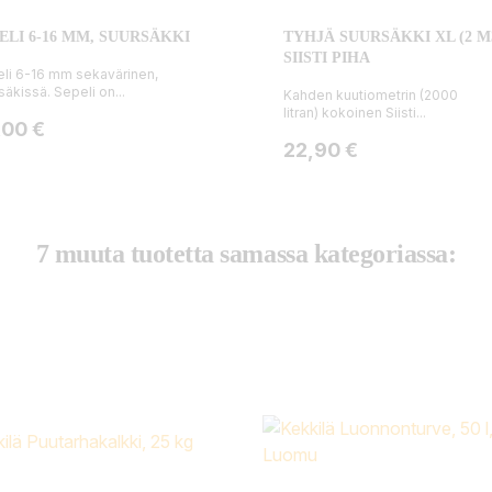
ELI 6-16 MM, SUURSÄKKI
TYHJÄ SUURSÄKKI XL (2 M
SIISTI PIHA
li 6-16 mm sekavärinen,
säkissä. Sepeli on...
Kahden kuutiometrin (2000
litran) kokoinen Siisti...
ta
,00 €
Hinta
22,90 €
7 muuta tuotetta samassa kategoriassa: