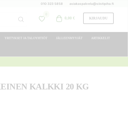
010 323 5858
asiakaspalvelu@siistipiha.fi
0
0,00 €
KIRJAUDU
YRITYKSET JA TALOYHTIÖT
JÄLLEENMYYJÄT
ARTIKKELIT
EINEN KALKKI 20 KG