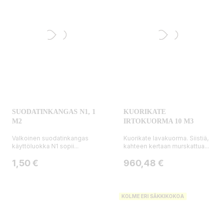
SUODATINKANGAS N1, 1
KUORIKATE
M2
IRTOKUORMA 10 M3
Valkoinen suodatinkangas
Kuorikate lavakuorma. Siistiä,
käyttöluokka N1 sopii...
kahteen kertaan murskattua...
Hinta
Hinta
1,50 €
960,48 €
KOLME ERI SÄKKIKOKOA