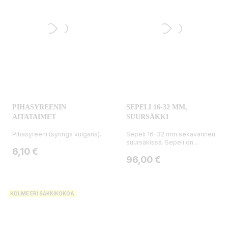
PIHASYREENIN
SEPELI 16-32 MM,
AITATAIMET
SUURSÄKKI
Pihasyreeni (syringa vulgaris).
Sepeli 16-32 mm sekavärinen
suursäkissä. Sepeli on...
Hinta
6,10 €
Hinta
96,00 €
KOLME ERI SÄKKIKOKOA