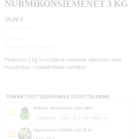
NURMIKONSIEMENET 3 KG
39,00 €
Sisältää alv:n
Viite:
PN3
Tuotemerkki:
Schetelig
Pihanurmi 3 kg on kotipihan laadukas yleisseos, joka
muodostaa nopeasti tiheän nurmikon
TÄMÄN TUOTTEEN KANSSA SUOSITTELEMME
Kekkilä istutusmulta suursäkki
Istutusmulta Kekkilä, irto 10 tn