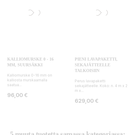
KALLIOMURSKE 0 - 16
PIENI LAVAPAKETTI,
MM, SUURSÄKKI
SEKAJÄTTEELLE
TALKOISIIN
Kalliomurske 0-16 mm on
kalliosta murskaamalla
Perus lavapaketti
saatua...
sekajätteelle. Koko: n. 4 m x 2
m x...
Hinta
96,00 €
Hinta
629,00 €
5 muuta tuotetta samassa kategoriassa: