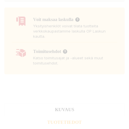
Voit maksaa laskulla
Yksityishenkilöt voivat tilata tuotteita
verkkokaupastamme laskulla OP Laskun
kautta.
Toimitusehdot
Katso toimitusajat ja -alueet sekä muut
toimitusehdot.
KUVAUS
TUOTETIEDOT