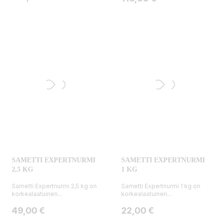
SAMETTI EXPERTNURMI
SAMETTI EXPERTNURMI
2,5 KG
1 KG
Sametti Expertnurmi 2,5 kg on
Sametti Expertnurmi 1 kg on
korkealaatuinen...
korkealaatuinen...
Hinta
Hinta
49,00 €
22,00 €