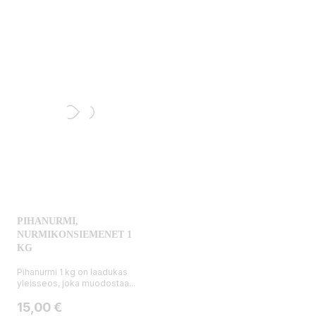
PIHANURMI,
NURMIKONSIEMENET 1
KG
Pihanurmi 1 kg on laadukas
yleisseos, joka muodostaa...
Hinta
15,00 €