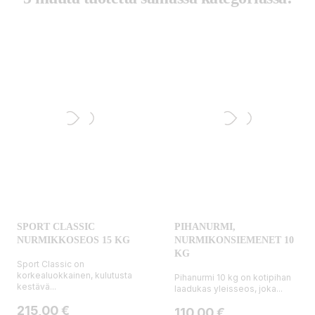
SPORT CLASSIC
PIHANURMI,
NURMIKKOSEOS 15 KG
NURMIKONSIEMENET 10
KG
Sport Classic on
korkealuokkainen, kulutusta
Pihanurmi 10 kg on kotipihan
kestävä...
laadukas yleisseos, joka...
Hinta
215,00 €
Hinta
110,00 €