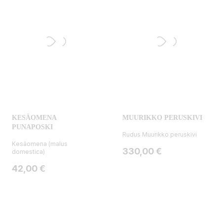
KESÄOMENA
MUURIKKO PERUSKIVI
PUNAPOSKI
Rudus Muurikko peruskivi
Kesäomena (malus
Hinta
330,00 €
domestica)
Hinta
42,00 €