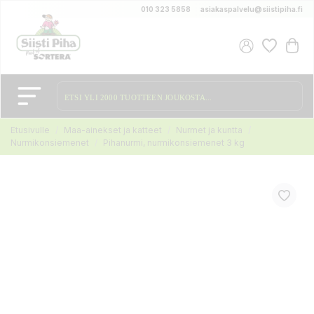
010 323 5858
asiakaspalvelu@siistipiha.fi
Etusivulle
Maa-ainekset ja katteet
Nurmet ja kuntta
Nurmikonsiemenet
Pihanurmi, nurmikonsiemenet 3 kg