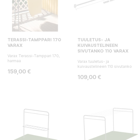
TERASSI-TAMPPARI 170
TUULETUS- JA
VARAX
KUIVAUSTELINEEN
SIVUTANKO 110 VARAX
Varax Terassi-Tamppari 170,
harmaa
Varax tuuletus- ja
kuivaustelineen 110 sivutanko
Hinta
159,00 €
Hinta
109,00 €