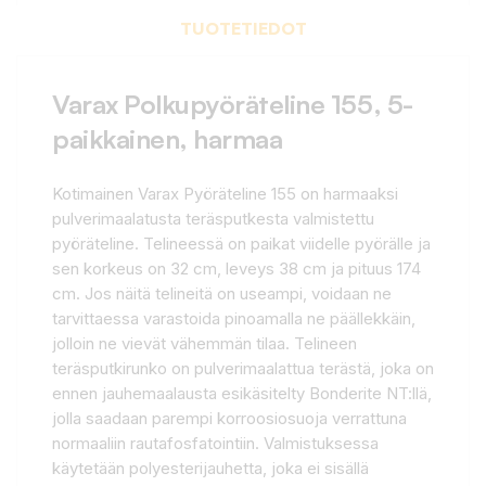
TUOTETIEDOT
Varax Polkupyöräteline 155, 5-
paikkainen, harmaa
Kotimainen Varax Pyöräteline 155 on harmaaksi
pulverimaalatusta teräsputkesta valmistettu
pyöräteline. Telineessä on paikat viidelle pyörälle ja
sen korkeus on 32 cm, leveys 38 cm ja pituus 174
cm. Jos näitä telineitä on useampi, voidaan ne
tarvittaessa varastoida pinoamalla ne päällekkäin,
jolloin ne vievät vähemmän tilaa. Telineen
teräsputkirunko on pulverimaalattua terästä, joka on
ennen jauhemaalausta esikäsitelty Bonderite NT:llä,
jolla saadaan parempi korroosiosuoja verrattuna
normaaliin rautafosfatointiin. Valmistuksessa
käytetään polyesterijauhetta, joka ei sisällä