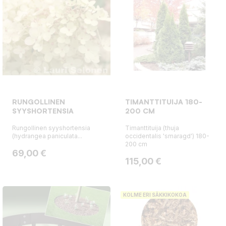
RUNGOLLINEN
TIMANTTITUIJA 180-
SYYSHORTENSIA
200 CM
Rungollinen syyshortensia
Timanttituija (thuja
(hydrangea paniculata...
occidentalis 'smaragd') 180-
200 cm
Hinta
69,00 €
Hinta
115,00 €
KOLME ERI SÄKKIKOKOA