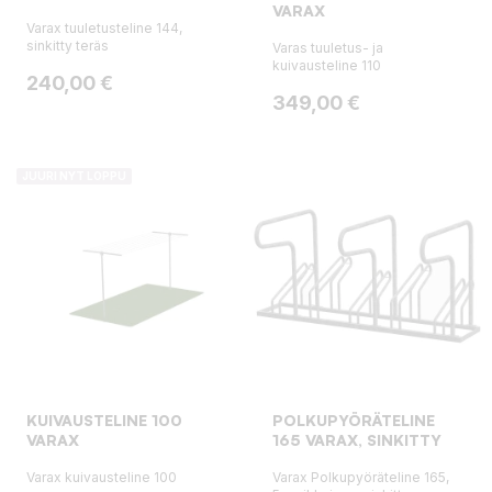
VARAX
Varax tuuletusteline 144,
sinkitty teräs
Varas tuuletus- ja
kuivausteline 110
Hinta
240,00 €
Hinta
349,00 €
JUURI NYT LOPPU
KUIVAUSTELINE 100
POLKUPYÖRÄTELINE
VARAX
165 VARAX, SINKITTY
Varax kuivausteline 100
Varax Polkupyöräteline 165,