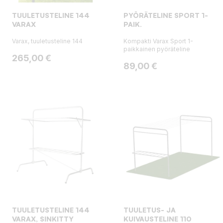
TUULETUSTELINE 144
PYÖRÄTELINE SPORT 1-
VARAX
PAIK.
Varax, tuuletusteline 144
Kompakti Varax Sport 1-
paikkainen pyöräteline
Hinta
265,00 €
Hinta
89,00 €
TUULETUSTELINE 144
TUULETUS- JA
VARAX, SINKITTY
KUIVAUSTELINE 110