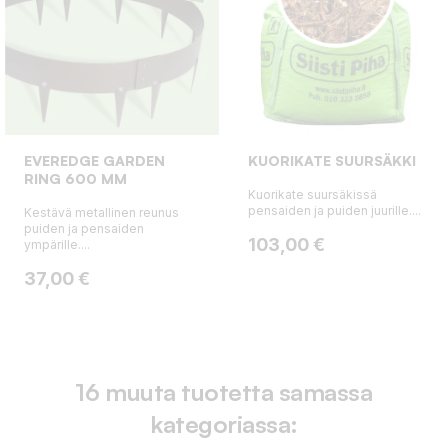
EVEREDGE GARDEN
KUORIKATE SUURSÄKKI
RING 600 MM
Kuorikate suursäkissä
pensaiden ja puiden juurille....
Kestävä metallinen reunus
puiden ja pensaiden
Hinta
103,00 €
ympärille....
Hinta
37,00 €
16 muuta tuotetta samassa
kategoriassa: