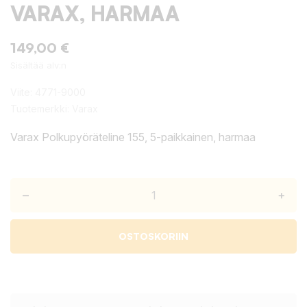
VARAX, HARMAA
149,00 €
Sisältää alv:n
Viite:
4771-9000
Tuotemerkki:
Varax
Varax Polkupyöräteline 155, 5-paikkainen, harmaa
–
+
OSTOSKORIIN