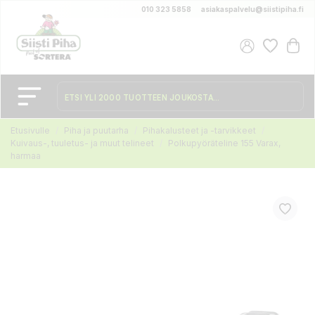
010 323 5858
asiakaspalvelu@siistipiha.fi
Etusivulle
Piha ja puutarha
Pihakalusteet ja -tarvikkeet
Kuivaus-, tuuletus- ja muut telineet
Polkupyöräteline 155 Varax,
harmaa