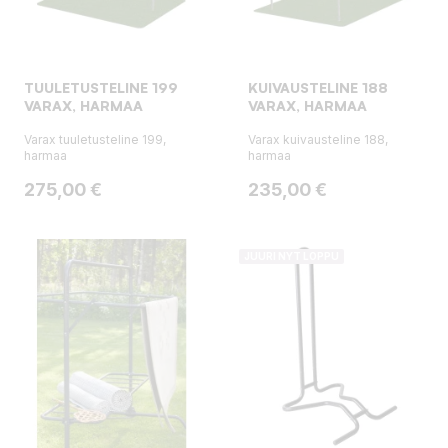
TUULETUSTELINE 199
KUIVAUSTELINE 188
VARAX, HARMAA
VARAX, HARMAA
Varax tuuletusteline 199,
Varax kuivausteline 188,
harmaa
harmaa
Hinta
Hinta
275,00 €
235,00 €
JUURI NYT LOPPU