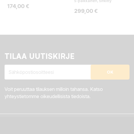
5-paikkainen, sinkitty
Hinta
174,00 €
Hinta
299,00 €
TILAA UUTISKIRJE
Voit peruuttaa tilauksen milloin tahansa. Katso
yhteystietomme oikeudellisista tiedoista.