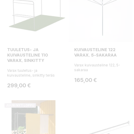
TUULETUS- JA
KUIVAUSTELINE 122
KUIVAUSTELINE 110
VARAX, 5-SAKARAA
VARAX, SINKITTY
Varax kuivausteline 122, 5-
sakaraa
Varax tuuletus- ja
kuivausteline, sinkitty teräs
Hinta
165,00 €
Hinta
299,00 €
JUURI NYT LOPPU