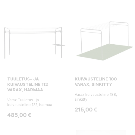
TUULETUS- JA
KUIVAUSTELINE 188
KUIVAUSTELINE 112
VARAX, SINKITTY
VARAX, HARMAA
Varax kuivausteline 188,
sinkitty
Varax Tuuletus- ja
kuivausteline 122, harmaa
Hinta
215,00 €
Hinta
485,00 €