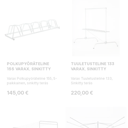
POLKUPYÖRÄTELINE
TUULETUSTELINE 133
155 VARAX, SINKITTY
VARAX, SINKITTY
Varax Polkupyöräteline 155, 5-
Varax Tuuletusteline 133,
paikkainen, sinkitty teräs
Sinkitty teräs
Hinta
Hinta
145,00 €
220,00 €