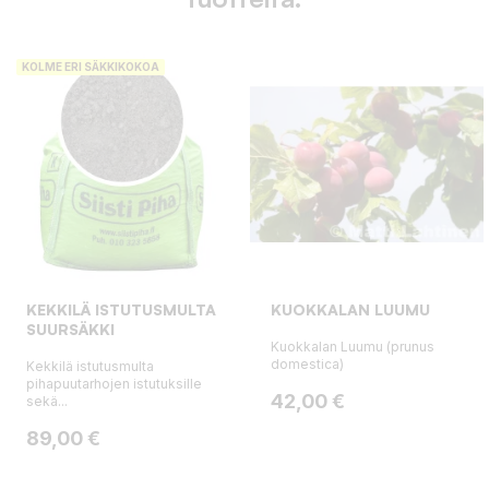
KOLME ERI SÄKKIKOKOA
KEKKILÄ ISTUTUSMULTA
KUOKKALAN LUUMU
SUURSÄKKI
Kuokkalan Luumu (prunus
domestica)
Kekkilä istutusmulta
pihapuutarhojen istutuksille
Hinta
42,00 €
sekä...
Hinta
89,00 €