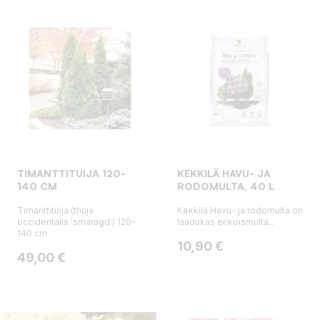
TIMANTTITUIJA 120-
KEKKILÄ HAVU- JA
140 CM
RODOMULTA, 40 L
Timanttituija (thuja
Kekkilä Havu- ja rodomulta on
occidentalis 'smaragd') 120-
laadukas erikoismulta...
140 cm
Hinta
10,90 €
Hinta
49,00 €