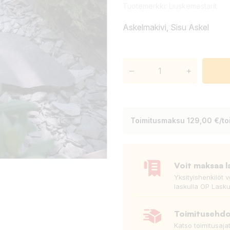
Tuotemerkki:
Liuskemestarit
Askelmakivi, Sisu Askel
–
+
Toimitusmaksu 129,00 €/toi
Voit maksaa l
Yksityishenkilöt 
laskulla OP Lasku
Toimitusehd
Katso toimitusaja