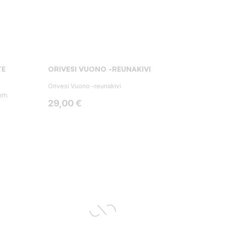
TE
ORIVESI VUONO -REUNAKIVI
Orivesi Vuono -reunakivi
mm.
Hinta
29,00 €