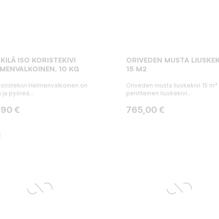
KILÄ ISO KORISTEKIVI
ORIVEDEN MUSTA LIUSKEK
MENVALKOINEN, 10 KG
15 M2
koristekivi Helmenvalkoinen on
Oriveden musta liuskekivi 15 m²
ä ja pyöreä...
perinteinen liuskekivi...
ta
Hinta
,90 €
765,00 €