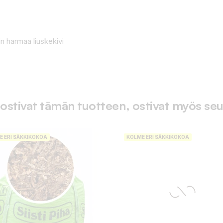
n harmaa liuskekivi
 ostivat tämän tuotteen, ostivat myös seu
E ERI SÄKKIKOKOA
KOLME ERI SÄKKIKOKOA