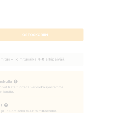
OSTOSKORIIN
mitus - Toimitusaika 4-8 arkipäivää.
askulla
voivat tilata tuotteita verkkokaupastamme
n kautta.
ot
t ja -alueet sekä muut toimitusehdot.