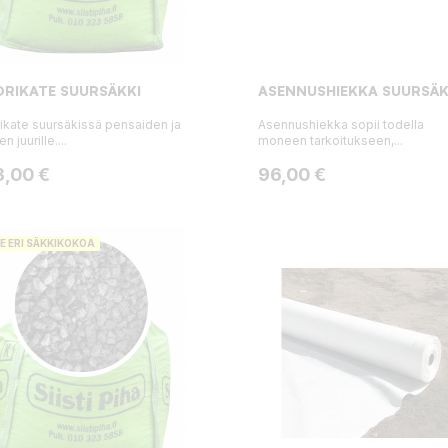
RIKATE SUURSÄKKI
ASENNUSHIEKKA SUURSÄK
ikate suursäkissä pensaiden ja
Asennushiekka sopii todella
n juurille....
moneen tarkoitukseen,...
ta
Hinta
3,00 €
96,00 €
E ERI SÄKKIKOKOA