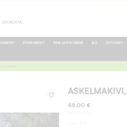
PIHAKIVET
PIHAN KASVIT
PIHA JA PUUTARHA
ALE
UUTUUDET
Sisu Askel
ASKELMAKIVI,
45,00 €
Sisältää alv:n
Viite:
1379