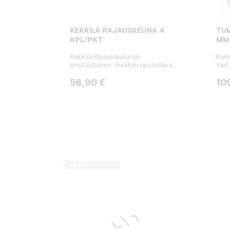
KEKKILÄ RAJAUSREUNA 4
TUM
KPL/PKT
MM
Kekkilä Rajausreuna on
Kori
ainutlaatuinen maahan upotettava...
Väri:
Hinta
Hin
58,90 €
10
JUURI NYT LOPPU