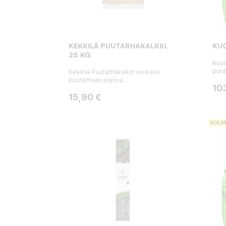
KEKKILÄ PUUTARHAKALKKI,
KUO
25 KG
Kuor
puide
Kekkilä Puutarhakalkin on koko
puutarhaan sopiva...
Hin
10
Hinta
15,90 €
KOLM