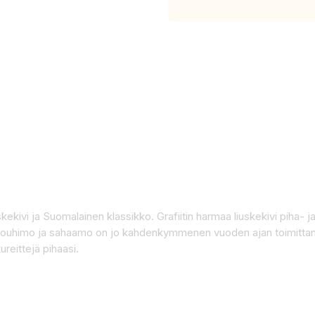
skekivi ja Suomalainen klassikko. Grafiitin harmaa liuskekivi piha- 
 louhimo ja sahaamo on jo kahdenkymmenen vuoden ajan toimittanut
ureittejä pihaasi.