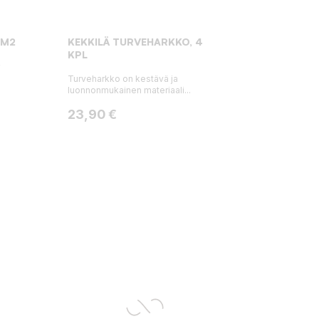
 M2
KEKKILÄ TURVEHARKKO, 4
KPL
²
Turveharkko on kestävä ja
luonnonmukainen materiaali...
Hinta
23,90 €
: