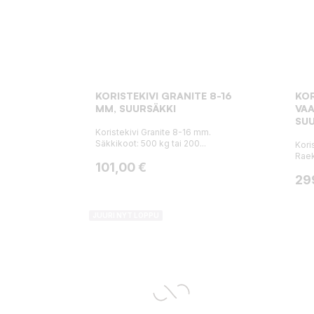
KORISTEKIVI GRANITE 8-16
KO
MM, SUURSÄKKI
VAA
SUU
Koristekivi Granite 8-16 mm.
Säkkikoot: 500 kg tai 200...
Kori
Raek
Hinta
101,00 €
Hin
29
JUURI NYT LOPPU