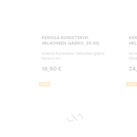
KEKKILÄ KORISTEKIVI
KEK
VALKOINEN GABRO, 25 KG
HEL
Kekkilä Koristekivi Valkoinen gabro
Iso 
kivissä on...
litte
Hinta
Hin
16,90 €
24
UUSI
UUSI