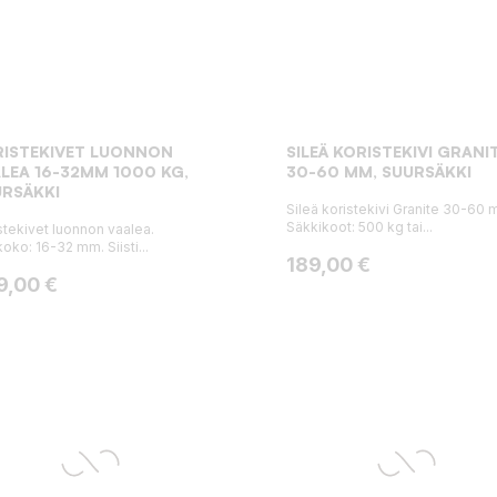
RISTEKIVET LUONNON
SILEÄ KORISTEKIVI GRANI
LEA 16-32MM 1000 KG,
30-60 MM, SUURSÄKKI
RSÄKKI
Sileä koristekivi Granite 30-60 
Säkkikoot: 500 kg tai...
stekivet luonnon vaalea.
oko: 16-32 mm. Siisti...
Hinta
189,00 €
ta
9,00 €