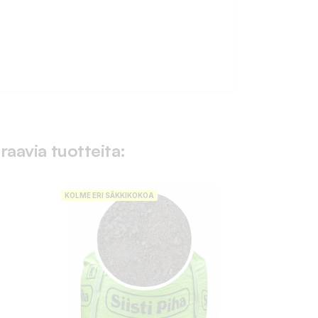
raavia tuotteita:
KOLME ERI SÄKKIKOKOA