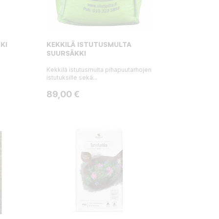
KI
KEKKILÄ ISTUTUSMULTA
SUURSÄKKI
Kekkilä istutusmulta pihapuutarhojen
istutuksille sekä...
Hinta
89,00 €