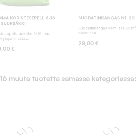
MA KORISTESEPELI, 6-16
SUODATINKANGAS N1, 20
 SUURSÄKKI
Suodatinkangas valmiissa 20 m
paketissa
stesepeli, raekoko 6-16 mm.
 Kytäjän musta....
Hinta
29,00 €
ta
9,00 €
16 muuta tuotetta samassa kategoriassa