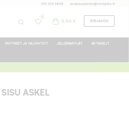
010 323 5858
asiakaspalvelu@siistipiha.fi
0
0,00 €
KIRJAUDU
YRITYKSET JA TALOYHTIÖT
JÄLLEENMYYJÄT
ARTIKKELIT
 SISU ASKEL