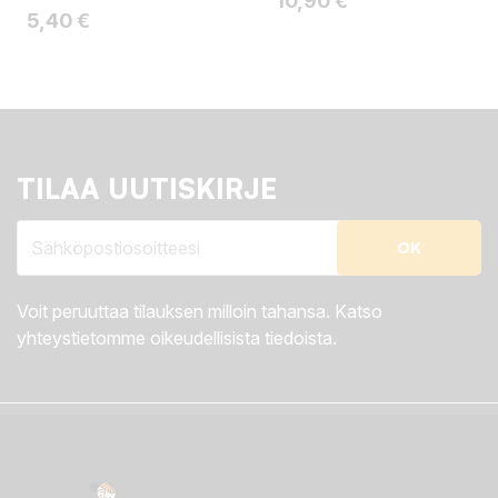
10,90 €
Hinta
5,40 €
TILAA UUTISKIRJE
Voit peruuttaa tilauksen milloin tahansa. Katso
yhteystietomme oikeudellisista tiedoista.