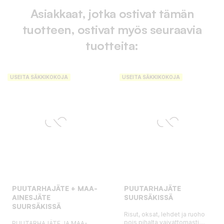
Asiakkaat, jotka ostivat tämän
tuotteen, ostivat myös seuraavia
tuotteita:
USEITA SÄKKIKOKOJA
USEITA SÄKKIKOKOJA
PUUTARHAJÄTE + MAA-
PUUTARHAJÄTE
AINESJÄTE
SUURSÄKISSÄ
SUURSÄKISSÄ
Risut, oksat, lehdet ja ruoho
pois pihalta vaivattomasti....
PUUTARHAJÄTE JA MAA-