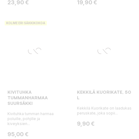
Hinta
Hinta
23,90 €
19,90 €
KOLME ERI SÄKKIKOKOA
KIVITUHKA
KEKKILÄ KUORIKATE, 50
TUMMANHARMAA
L
SUURSÄKKI
Kekkilä Kuorikate on laadukas
peruskate, joka sopii...
Kivituhka tumman harmaa
poluille, pohjille ja
Hinta
9,90 €
kiveyksien...
Hinta
95,00 €