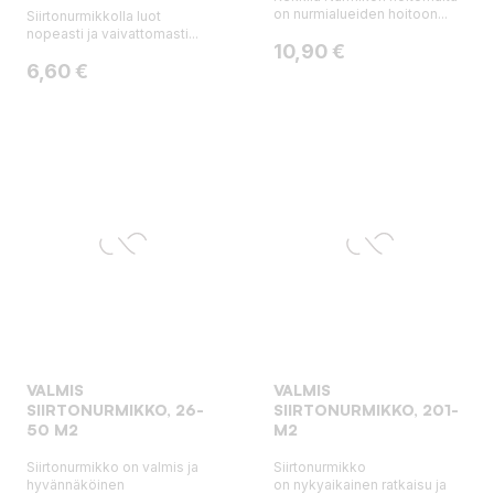
on nurmialueiden hoitoon...
Siirtonurmikkolla luot
nopeasti ja vaivattomasti...
Hinta
10,90 €
Hinta
6,60 €
VALMIS
VALMIS
SIIRTONURMIKKO, 26-
SIIRTONURMIKKO, 201-
50 M2
M2
Siirtonurmikko on valmis ja
Siirtonurmikko
hyvännäköinen
on nykyaikainen ratkaisu ja