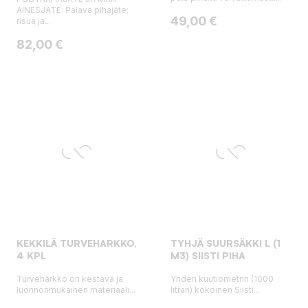
AINESJÄTE: Palava pihajäte;
Hinta
49,00 €
risua ja...
Hinta
82,00 €
KEKKILÄ TURVEHARKKO,
TYHJÄ SUURSÄKKI L (1
4 KPL
M3) SIISTI PIHA
Turveharkko on kestävä ja
Yhden kuutiometrin (1000
luonnonmukainen materiaali...
litran) kokoinen Siisti...