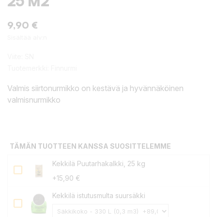
25 M2
9,90 €
Sisältää alv:n
Viite:
SN
Tuotemerkki:
Finnurmi
Valmis siirtonurmikko on kestävä ja hyvännäköinen
valmisnurmikko
TÄMÄN TUOTTEEN KANSSA SUOSITTELEMME
Kekkilä Puutarhakalkki, 25 kg
+15,90 €
Kekkilä istutusmulta suursäkki