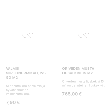
VALMIS
ORIVEDEN MUSTA
SIIRTONURMIKKO, 26-
LIUSKEKIVI 15 M2
50 M2
Oriveden musta liuskekivi 15
m² on perinteinen liuskekivi...
Siirtonurmikko on valmis ja
hyvännäköinen
Hinta
765,00 €
valmisnurmikko.
Hinta
7,90 €