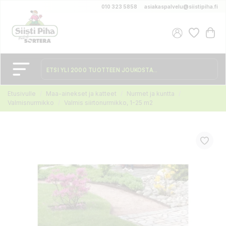
010 323 5858
asiakaspalvelu@siistipiha.fi
Etusivulle
Maa-ainekset ja katteet
Nurmet ja kuntta
Valmisnurmikko
Valmis siirtonurmikko, 1-25 m2