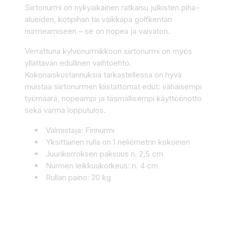
Siirtonurmi on nykyaikainen ratkaisu julkisten piha-
alueiden, kotipihan tai vaikkapa golfkentän
nurmeamiseen – se on nopea ja vaivaton.
Verrattuna kylvönurmikkoon siirtonurmi on myös
yllättävän edullinen vaihtoehto.
Kokonaiskustannuksia tarkastellessa on hyvä
muistaa siirtonurmen kiistattomat edut: vähäisempi
työmäärä, nopeampi ja täsmällisempi käyttöönotto
sekä varma lopputulos.
Valmistaja: Finnurmi
Yksittäinen rulla on 1 neliömetrin kokoinen
Juurikerroksen paksuus n. 2,5 cm
Nurmen leikkuukorkeus: n. 4 cm
Rullan paino: 20 kg