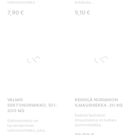
valmisnurmikko.
kulutusta...
Hinta
Hinta
7,90 €
5,10 €
VALMIS
KEKKILÄ NURMIKON
SIIRTONURMIKKO, 101-
ILMAUSHIEKKA, 20 KG
200 M2
Kekkilä Nurmikon
ilmaushiekka on karkea
Siirtonurmikko on
luonnonhiekka...
hyvännäköinen
valmisnurmikko, joka...
Hinta