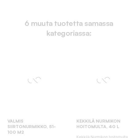
6 muuta tuotetta samassa
kategoriassa:
VALMIS
KEKKILÄ NURMIKON
SIIRTONURMIKKO, 51-
HOITOMULTA, 40 L
100 M2
Kekkilä Nurmikon hoitomulta