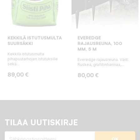
KEKKILÄ ISTUTUSMULTA
EVEREDGE
SUURSÄKKI
RAJAUSREUNA, 100
MM, 5 M
Kekkilä istutusmulta
pihapuutarhojen istutuksille
Everedge rajausreuna. Värit:
sekä...
Ruskea, grafiitinharmaa,...
Hinta
89,00 €
Hinta
80,00 €
TILAA UUTISKIRJE