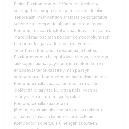
Biolan Pikakompostori 220eco on kehitetty
keittiöjätteen ympärivuotiseen kompostointiin.
Tehokkaan ilmanvaihdon ansiosta sekoitustarve
vähenee ja kompostointi on huolettomampaa.
Kompostimassan keskelle ilmaa tuova ilmakanava
mahdollistaa osaltaan nopean kompostoitumisen.
Lämpömittari ja säädettävät ilmaventtiilit
helpottavat kompostin seurantaa ja hoitoa.
Pikakompostorin huippuluokan eristys, tiivistetyt
luukkujen saumat ja yhtenäinen runkorakenne
ehkäisevät tehokkaasti kylmän pääsyn
kompostoriin. Kompostori on haittaeläinsuojattu.
Kompostoimalla säästät luontoa ja rahaa kun
biojätettä ei tarvitse kuljettaa pois, vaan se
hyödynnetään jätteen syntypaikalla.
Kompostoimalla säästetään
jätehuoltokustannuksissa ja samalla ravinteet
palautuvat takaisin luonnon kiertokulkuun.
Kompostori soveltuu 1-6 hengen talouteen.