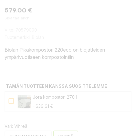
579,00 €
Sisältää alv:n
Viite:
70579000
Tuotemerkki:
Biolan
Biolan Pikakompostori 220eco on biojätteiden
ympärivuotiseen kompostointiin
TÄMÄN TUOTTEEN KANSSA SUOSITTELEMME
Jora kompostori 270 l
+636,61 €
Väri: Vihreä