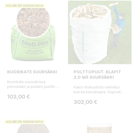
KOLME ERI SÄKKIKOKOA
KUORIKATE SUURSÄKKI
POLTTOPUUT, KLAPIT
2,0 M3 SUURSÄKKI
Kuorikate suursäkissä
pensaiden ja puiden juurille....
Kaksi irtokuutiota valmiiksi
kuivaa koivuklapia. Sopivat...
Hinta
103,00 €
Hinta
302,00 €
KOLME ERI SÄKKIKOKOA