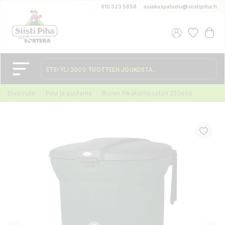
010 323 5858
asiakaspalvelu@siistipiha.fi
Etusivulle
Piha ja puutarha
Biolan Pikakompostori 220eco