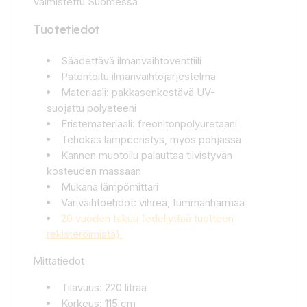
Valmistettu Suomessa
Tuotetiedot
Säädettävä ilmanvaihtoventtiili
Patentoitu ilmanvaihtojärjestelmä
Materiaali: pakkasenkestävä UV-
suojattu polyeteeni
Eristemateriaali: freonitonpolyuretaani
Tehokas lämpöeristys, myös pohjassa
Kannen muotoilu palauttaa tiivistyvän
kosteuden massaan
Mukana lämpömittari
Värivaihtoehdot: vihreä, tummanharmaa
20 vuoden takuu (edellyttää tuotteen
rekisteröimistä)
Mittatiedot
Tilavuus: 220 litraa
Korkeus: 115 cm