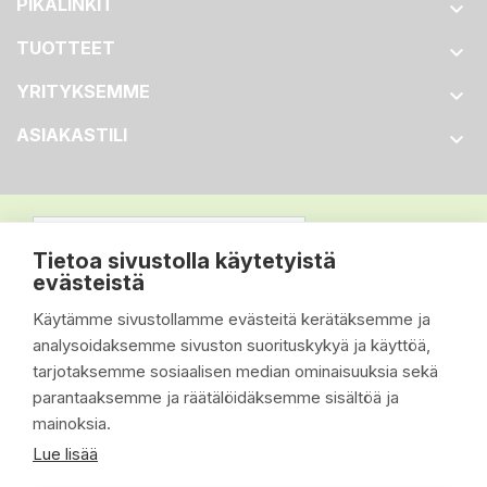
PIKALINKIT

TUOTTEET

YRITYKSEMME

ASIAKASTILI

Tietoa sivustolla käytetyistä
evästeistä
Käytämme sivustollamme evästeitä kerätäksemme ja
analysoidaksemme sivuston suorituskykyä ja käyttöä,
tarjotaksemme sosiaalisen median ominaisuuksia sekä
parantaaksemme ja räätälöidäksemme sisältöä ja
mainoksia.
Lue lisää