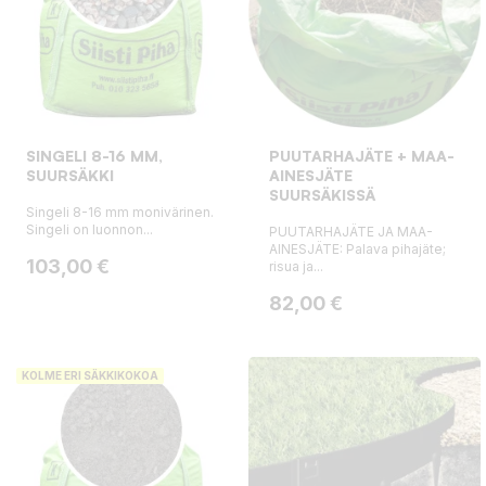
SINGELI 8-16 MM,
PUUTARHAJÄTE + MAA-
SUURSÄKKI
AINESJÄTE
SUURSÄKISSÄ
Singeli 8-16 mm monivärinen.
Singeli on luonnon...
PUUTARHAJÄTE JA MAA-
AINESJÄTE: Palava pihajäte;
Hinta
103,00 €
risua ja...
Hinta
82,00 €
KOLME ERI SÄKKIKOKOA