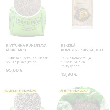
KIVITUHKA PUNERTAVA
KEKKILÄ
SUURSÄKKI
KOMPOSTIKUIVIKE, 50 L
Kivituhka punertava suursäkki
Kekkilä Komposti- ja
poluille ja kiveyksien...
huussikuivike on
imukykyinen...
Hinta
95,00 €
Hinta
13,90 €
KOLME ERI SÄKKIKOKOA
USEITA SÄKKIKOKOJA