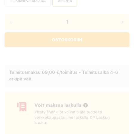
TUMMANHARMAA
VIHREÄ
–
+
OSTOSKORIIN
Toimitusmaksu 69,00 €/toimitus - Toimitusaika 4-6
arkipäivää.
Voit maksaa laskulla
Yksityishenkilöt voivat tilata tuotteita
verkkokaupastamme laskulla OP Laskun
kautta.