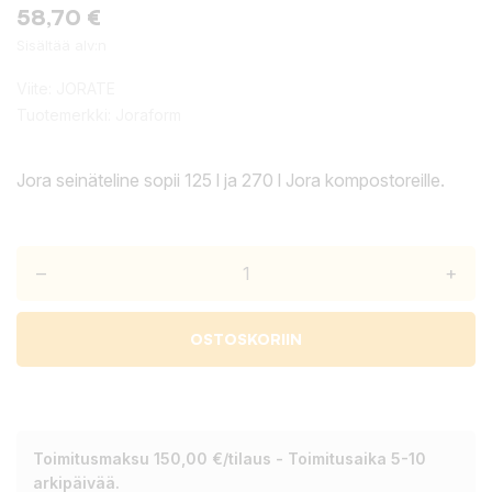
58,70 €
Sisältää alv:n
Viite:
JORATE
Tuotemerkki:
Joraform
Jora seinäteline sopii 125 l ja 270 l Jora kompostoreille.
–
+
OSTOSKORIIN
Toimitusmaksu 150,00 €/tilaus - Toimitusaika 5-10
arkipäivää.