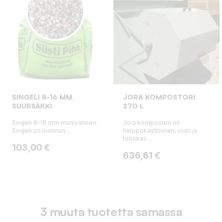
SINGELI 8-16 MM,
JORA KOMPOSTORI
SUURSÄKKI
270 L
Singeli 8-16 mm monivärinen.
Jora kompostori on
Singeli on luonnon...
helppokäyttöinen, siisti ja
tehokas....
Hinta
103,00 €
Hinta
636,61 €
3 muuta tuotetta samassa