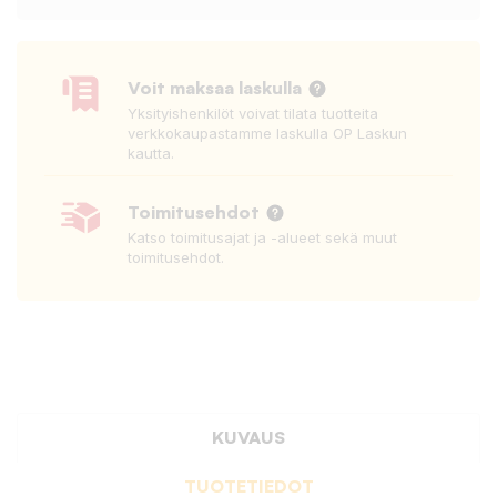
Voit maksaa laskulla
Yksityishenkilöt voivat tilata tuotteita
verkkokaupastamme laskulla OP Laskun
kautta.
Toimitusehdot
Katso toimitusajat ja -alueet sekä muut
toimitusehdot.
KUVAUS
TUOTETIEDOT