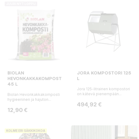
JUURI NYT LOPPU
BIOLAN
JORA KOMPOSTORI 125
HEVONKAKKAKOMPOSTI
L
45 L
Jora 125-litrainen kompostori
on kätevä pienempään...
Biolan Hevonkakkakomposti
hygieeninen ja hajuton...
Hinta
494,92 €
Hinta
12,90 €
KOLME ERI SÄKKIKOKOA