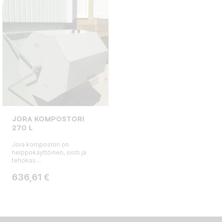
JORA KOMPOSTORI
270 L
Jora kompostori on
helppokäyttöinen, siisti ja
tehokas....
Hinta
636,61 €