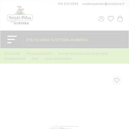
010 323 5858
asiakaspalvelu@siistipiha.fi
Etusivulle
Piha ja puutarha
Kompostorit ja kuivakäymälät
Kompostorit
Jora
Jora seinäteline