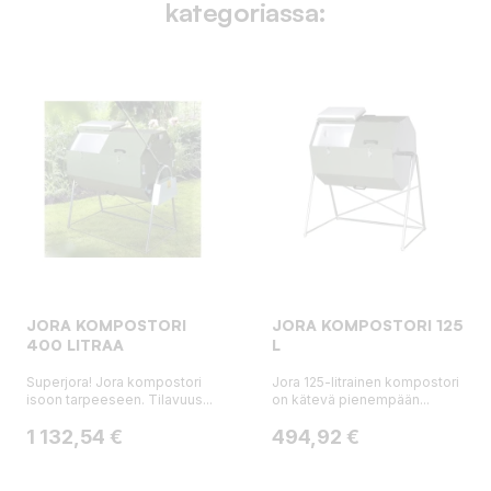
kategoriassa:
JORA KOMPOSTORI
JORA KOMPOSTORI 125
400 LITRAA
L
Superjora! Jora kompostori
Jora 125-litrainen kompostori
isoon tarpeeseen. Tilavuus...
on kätevä pienempään...
Hinta
Hinta
1 132,54 €
494,92 €