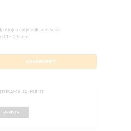
 laattojen saumaukseen sekä
 0,1 - 0,6 mm.
OSTOSKORIIN
ITUSAIKA JA -KULUT
TARKISTA