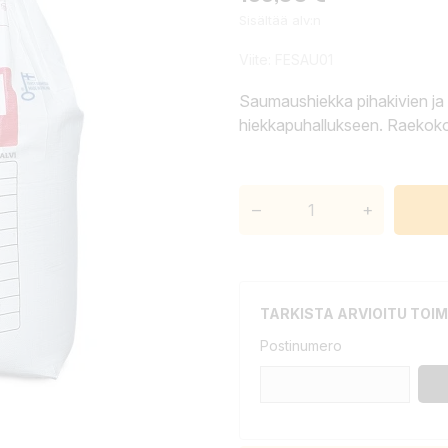
Sisältää alv:n
Viite:
FESAU01
Saumaushiekka pihakivien ja
hiekkapuhallukseen. Raekoko
–
+
TARKISTA ARVIOITU TOIM
Postinumero