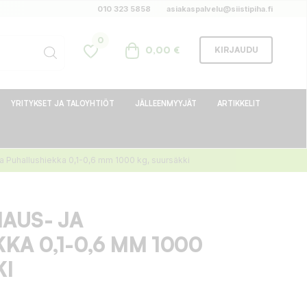
010 323 5858
asiakaspalvelu@siistipiha.fi
0
0,00 €
KIRJAUDU
YRITYKSET JA TALOYHTIÖT
JÄLLEENMYYJÄT
ARTIKKELIT
 Puhallushiekka 0,1-0,6 mm 1000 kg, suursäkki
AUS- JA
KA 0,1-0,6 MM 1000
KI