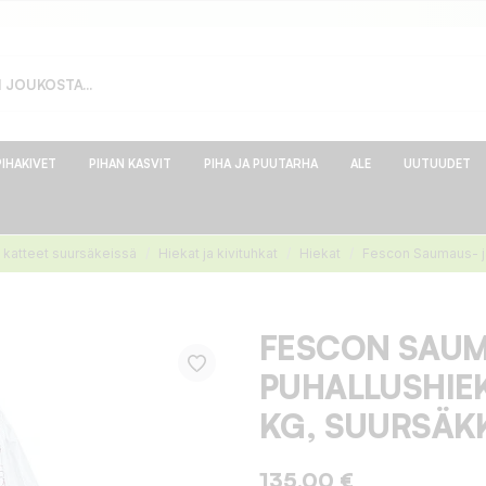
PIHAKIVET
PIHAN KASVIT
PIHA JA PUUTARHA
ALE
UUTUUDET
 katteet suursäkeissä
Hiekat ja kivituhkat
Hiekat
Fescon Saumaus- ja
FESCON SAUM
PUHALLUSHIEK
KG, SUURSÄK
135,00 €