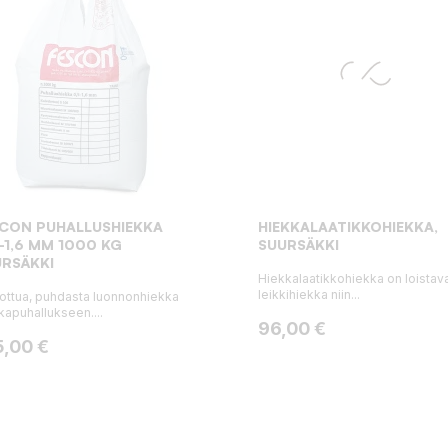
SCON PUHALLUSHIEKKA
HIEKKALAATIKKOHIEKKA,
-1,6 MM 1000 KG
SUURSÄKKI
RSÄKKI
Hiekkalaatikkohiekka on loistav
leikkihiekka niin...
ottua, puhdasta luonnonhiekka
kapuhallukseen....
Hinta
96,00 €
ta
5,00 €