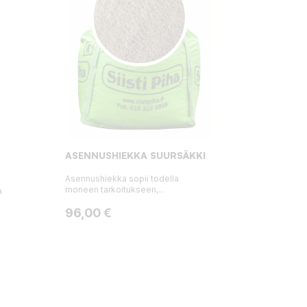
ASENNUSHIEKKA SUURSÄKKI
Asennushiekka sopii todella
moneen tarkoitukseen,...
a
Hinta
96,00 €