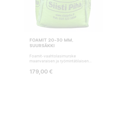
FOAMIT 20-30 MM,
SUURSÄKKI
Foamit-vaahtolasimurske
maanvaraisen ja ryömintätilaisen...
Hinta
179,00 €