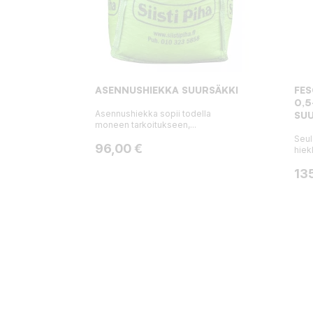
ASENNUSHIEKKA SUURSÄKKI
FE
0,5
Asennushiekka sopii todella
SUU
moneen tarkoitukseen,...
Seul
Hinta
96,00 €
hiek
Hin
13