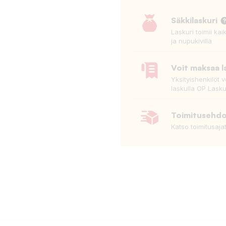
Säkkilaskuri
Laskuri toimii kai
ja nupukivillä
Voit maksaa l
Yksityishenkilöt 
laskulla OP Lasku
Toimitusehd
Katso toimitusaja