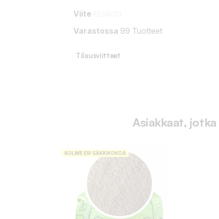
Viite
FESAU01
Varastossa
99 Tuotteet
Tilausviitteet
Asiakkaat, jotka
KOLME ERI SÄKKIKOKOA