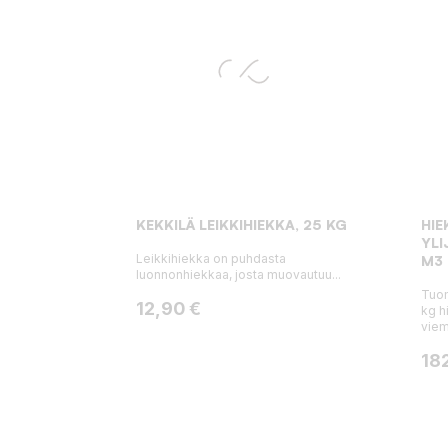
KEKKILÄ LEIKKIHIEKKA, 25 KG
HIE
YLI
Leikkihiekka on puhdasta
M3
luonnonhiekkaa, josta muovautuu...
Tuo
Hinta
12,90 €
kg h
viem
Hin
182