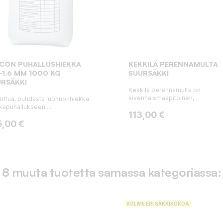
SCON PUHALLUSHIEKKA
KEKKILÄ PERENNAMULTA
-1,6 MM 1000 KG
SUURSÄKKI
RSÄKKI
Kekkilä perennamulta on
kivennäismaapitoinen,...
ottua, puhdasta luonnonhiekka
kapuhallukseen....
Hinta
113,00 €
ta
5,00 €
8 muuta tuotetta samassa kategoriassa:
KOLME ERI SÄKKIKOKOA