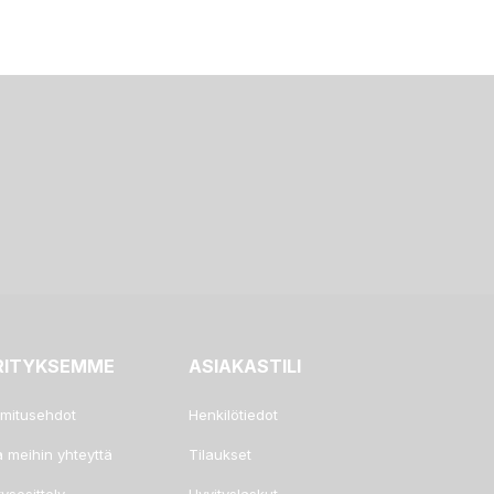
RITYKSEMME
ASIAKASTILI
imitusehdot
Henkilötiedot
a meihin yhteyttä
Tilaukset
tysesittely
Hyvityslaskut