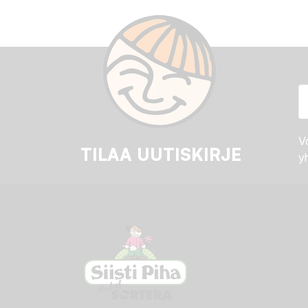
Vo
TILAA UUTISKIRJE
yh