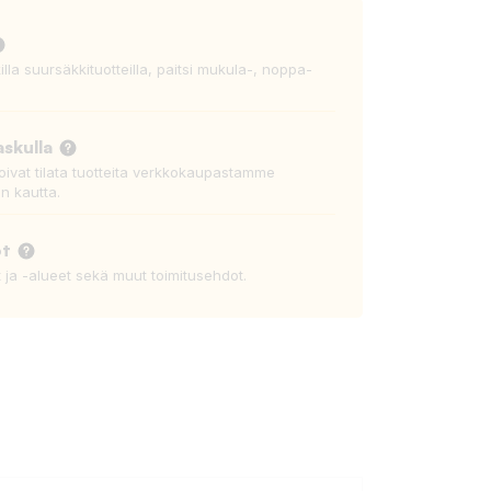
killa suursäkkituotteilla, paitsi mukula-, noppa-
askulla
voivat tilata tuotteita verkkokaupastamme
n kautta.
ot
t ja -alueet sekä muut toimitusehdot.