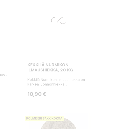
KEKKILÄ NURMIKON
ILMAUSHIEKKA, 20 KG
ueet.
Kekkilä Nurmikon ilmaushiekka on
karkea luonnonhiekka...
Hinta
10,90 €
KOLME ERI SÄKKIKOKOA