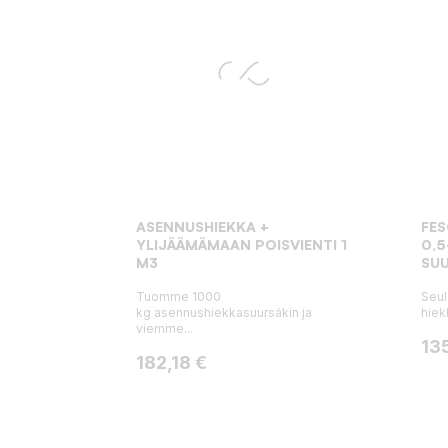
ASENNUSHIEKKA +
FE
YLIJÄÄMÄMAAN POISVIENTI 1
0,5
M3
SUU
Tuomme 1000
Seul
kg asennushiekkasuursäkin ja
hiek
viemme...
Hin
13
Hinta
182,18 €