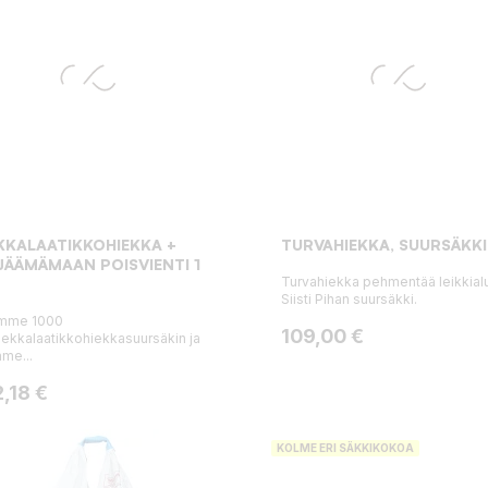
KKALAATIKKOHIEKKA +
TURVAHIEKKA, SUURSÄKKI
JÄÄMÄMAAN POISVIENTI 1
Turvahiekka pehmentää leikkial
Siisti Pihan suursäkki.
mme 1000
Hinta
109,00 €
iekkalaatikkohiekkasuursäkin ja
me...
ta
,18 €
KOLME ERI SÄKKIKOKOA