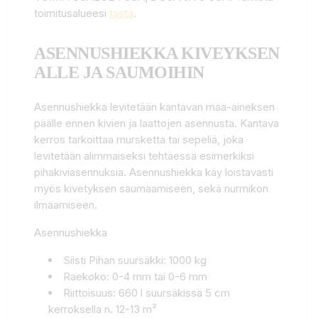
toimitusalueesi
tästä
.
ASENNUSHIEKKA KIVEYKSEN
ALLE JA SAUMOIHIN
Asennushiekka levitetään kantavan maa-aineksen
päälle ennen kivien ja laattojen asennusta. Kantava
kerros tarkoittaa mursketta tai sepeliä, joka
levitetään alimmaiseksi tehtäessä esimerkiksi
pihakiviasennuksia. Asennushiekka käy loistavasti
myös kivetyksen saumaamiseen, sekä nurmikon
ilmaamiseen.
Asennushiekka
Siisti Pihan suursäkki: 1000 kg
Raekoko: 0-4 mm tai 0-6 mm
Riittoisuus: 660 l suursäkissä 5 cm
kerroksella n. 12-13 m²