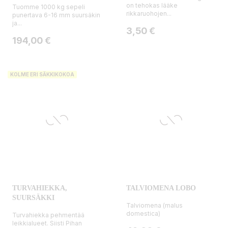
on tehokas lääke
Tuomme 1000 kg sepeli
rikkaruohojen...
punertava 6-16 mm suursäkin
ja...
Hinta
3,50 €
Hinta
194,00 €
KOLME ERI SÄKKIKOKOA
TURVAHIEKKA,
TALVIOMENA LOBO
SUURSÄKKI
Talviomena (malus
domestica)
Turvahiekka pehmentää
leikkialueet. Siisti Pihan