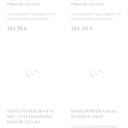
POISVIENTI 1 M3
POISVIENTI 1 M3
Tuomme 1000 kg sepeli 6-16
Tuomme 1000 kg singeli 8-16
mm suursäkin ja viemme...
mm suursäkin ja viemme...
Hinta
Hinta
182,18 €
192,30 €
SEPELI PUNERTAVA 6-16
MAISEMOINTIKANGAS,
MM + YLIJÄÄMÄMAAN
PLANTEX GOLD
POISVIENTI 1 M3
Tumma maisemointikangas