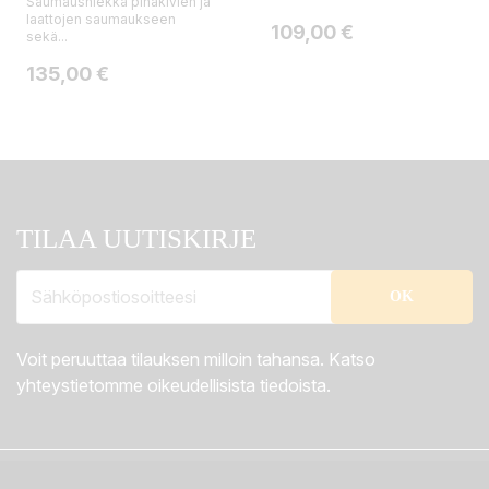
Saumaushiekka pihakivien ja
laattojen saumaukseen
Hinta
109,00 €
sekä...
Hinta
135,00 €
TILAA UUTISKIRJE
Voit peruuttaa tilauksen milloin tahansa. Katso
yhteystietomme oikeudellisista tiedoista.