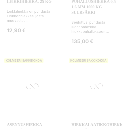
LEIKKIHIEKKA, 25 KG
PUHALLUSHIEKKA 0,5-
1,6 MM 1000 KG
Leikkihiekka on puhdasta
SUURSÄKKI
luonnonhiekkaa, josta
muovautuu...
Seulottua, puhdasta
luonnonhiekka
Hinta
12,90 €
hiekkapuhallukseen....
Hinta
135,00 €
KOLME ERI SÄKKIKOKOA
KOLME ERI SÄKKIKOKOA
ASENNUSHIEKKA
HIEKKALAATIKKOHIEKKA,