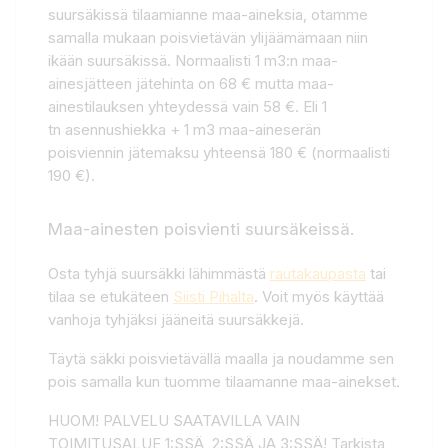
suursäkissä tilaamianne maa-aineksia, otamme
samalla mukaan poisvietävän ylijäämämaan niin
ikään suursäkissä. Normaalisti 1 m3:n maa-
ainesjätteen jätehinta on 68 € mutta maa-
ainestilauksen yhteydessä vain 58 €. Eli 1
tn asennushiekka + 1 m3 maa-aineserän
poisviennin jätemaksu yhteensä 180 € (normaalisti
190 €).
Maa-ainesten poisvienti suursäkeissä.
Osta tyhjä suursäkki lähimmästä
rautakaupasta
tai
tilaa se etukäteen
Siisti Pihalta
. Voit myös käyttää
vanhoja tyhjäksi jääneitä suursäkkejä.
Täytä säkki poisvietävällä maalla ja noudamme sen
pois samalla kun tuomme tilaamanne maa-ainekset.
HUOM! PALVELU SAATAVILLA VAIN
TOIMITUSALUE 1:SSÄ, 2:SSÄ JA 3:SSÄ! Tarkista