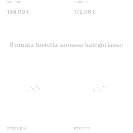
viemme...
viemme...
Hinta
Hinta
184,00 €
172,06 €
8 muuta tuotetta samassa kategoriassa:
KEKKILÄ
FESCON