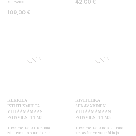
Hinta
42,00 €
suursäkki.
Hinta
109,00 €
KEKKILÄ
KIVITUHKA
ISTUTUSMULTA +
SEKAVÄRINEN +
YLIJÄÄMÄMAAN
YLIJÄÄMÄMAAN
POISVIENTI 1 M3
POISVIENTI 1 M3
Tuomme 1000 L Kekkilä
Tuomme 1000 kg kivituhka
istutusmulta suursäkin ja
sekavärinen suursäkin ja