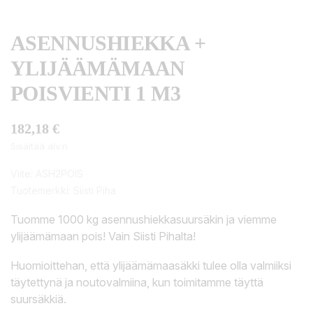
ASENNUSHIEKKA +
YLIJÄÄMÄMAAN
POISVIENTI 1 M3
182,18 €
Sisältää alv:n
Viite:
ASH2POIS
Tuotemerkki:
Siisti Piha
Tuomme 1000 kg asennushiekkasuursäkin ja viemme
ylijäämämaan pois! Vain Siisti Pihalta!
Huomioittehan, että ylijäämämaasäkki tulee olla valmiiksi
täytettynä ja noutovalmiina, kun toimitamme täyttä
suursäkkiä.