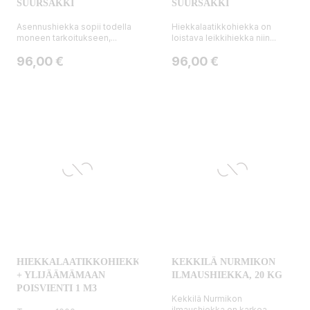
SUURSÄKKI
SUURSÄKKI
Asennushiekka sopii todella
Hiekkalaatikkohiekka on
moneen tarkoitukseen,...
loistava leikkihiekka niin...
Hinta
Hinta
96,00 €
96,00 €
HIEKKALAATIKKOHIEKKA
KEKKILÄ NURMIKON
+ YLIJÄÄMÄMAAN
ILMAUSHIEKKA, 20 KG
POISVIENTI 1 M3
Kekkilä Nurmikon
ilmaushiekka on karkea