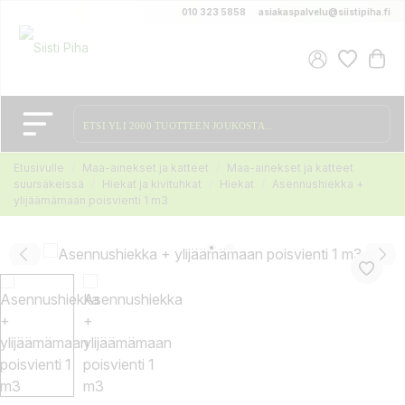
010 323 5858
asiakaspalvelu@siistipiha.fi
Etusivulle
Maa-ainekset ja katteet
Maa-ainekset ja katteet
suursäkeissä
Hiekat ja kivituhkat
Hiekat
Asennushiekka +
ylijäämämaan poisvienti 1 m3