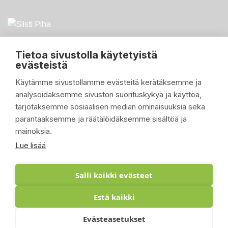
Tietoa sivustolla käytetyistä
evästeistä
Käytämme sivustollamme evästeitä kerätäksemme ja
analysoidaksemme sivuston suorituskykyä ja käyttöä,
PIKALINKIT

tarjotaksemme sosiaalisen median ominaisuuksia sekä
parantaaksemme ja räätälöidäksemme sisältöä ja
TUOTTEET

mainoksia.
YRITYKSEMME

Lue lisää
ASIAKASTILI

Salli kaikki evästeet
Estä kaikki
© 2026 - Suomen Siisti Piha Oy - Toteutus:
Evästeasetukset