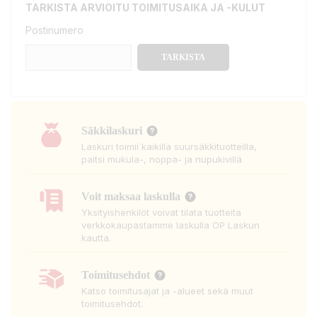
TARKISTA ARVIOITU TOIMITUSAIKA JA -KULUT
Postinumero
TARKISTA
Säkkilaskuri
Laskuri toimii kaikilla suursäkkituotteilla,
paitsi mukula-, noppa- ja nupukivillä
Voit maksaa laskulla
Yksityishenkilöt voivat tilata tuotteita
verkkokaupastamme laskulla OP Laskun
kautta.
Toimitusehdot
Katso toimitusajat ja -alueet sekä muut
toimitusehdot.