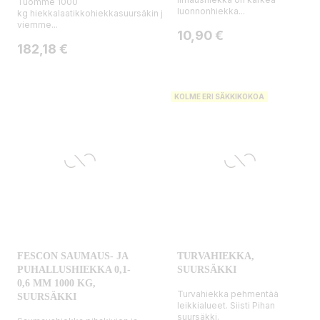
Tuomme 1000
luonnonhiekka...
kg hiekkalaatikkohiekkasuursäkin ja
viemme...
Hinta
10,90 €
Hinta
182,18 €
KOLME ERI SÄKKIKOKOA
FESCON SAUMAUS- JA
TURVAHIEKKA,
PUHALLUSHIEKKA 0,1-
SUURSÄKKI
0,6 MM 1000 KG,
Turvahiekka pehmentää
SUURSÄKKI
leikkialueet. Siisti Pihan
suursäkki.