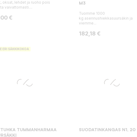
t, oksat, lehdet ja ruoho pois
M3
ta vaivattomasti....
Tuomme 1000
ta
,00 €
kg asennushiekkasuursäkin ja
viemme...
Hinta
182,18 €
E ERI SÄKKIKOKOA
VITUHKA TUMMANHARMAA
SUODATINKANGAS N1, 20
RSÄKKI