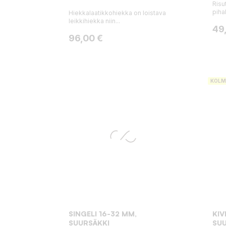
Risu
pihal
Hiekkalaatikkohiekka on loistava
leikkihiekka niin...
Hin
49
Hinta
96,00 €
KOLM
SINGELI 16-32 MM,
KI
SUURSÄKKI
SUU