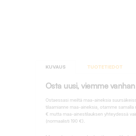
KUVAUS
TUOTETIEDOT
Osta uusi, viemme vanhan 
Ostaessasi meiltä maa-aineksia suursäkeiss
tilaamianne maa-aineksia, otamme samalla m
€ mutta maa-ainestilauksen yhteydessä vain
(normaalisti 190 €).