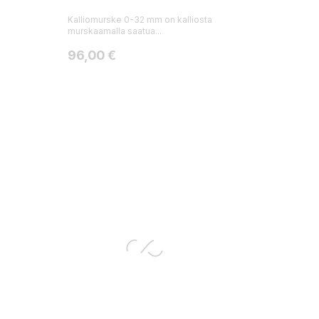
²
Kalliomurske 0-32 mm on kalliosta
murskaamalla saatua...
Hinta
96,00 €