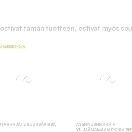
 ostivat tämän tuotteen, ostivat myös seu
TA SÄKKIKOKOJA
TARHAJÄTE SUURSÄKISSÄ
ASENNUSHIEKKA +
YLIJÄÄMÄMAAN POISVIENT