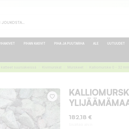
PIHAKIVET
PIHAN KASVIT
PIHA JA PUUTARHA
ALE
UUTUUDET
 katteet suursäkeissä
Kivimurskat
Murskeet
Kalliomurske 0 - 32 mm
KALLIOMURSKE
YLIJÄÄMÄMAAN
182,18 €
Sisältää alv:n