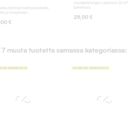
Suodatinkangas valmiissa 20 m
paketissa
tuhka tumman harmaa poluille,
lle ja kiveyksien...
Hinta
29,00 €
ta
,00 €
7 muuta tuotetta samassa kategoriassa:
E ERI SÄKKIKOKOA
KOLME ERI SÄKKIKOKOA