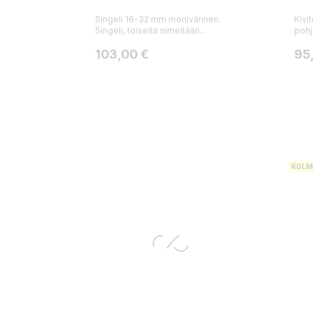
Singeli 16-32 mm monivärinen.
Kivi
Singeli, toiselta nimeltään...
pohji
Hinta
Hin
103,00 €
95
KOLM