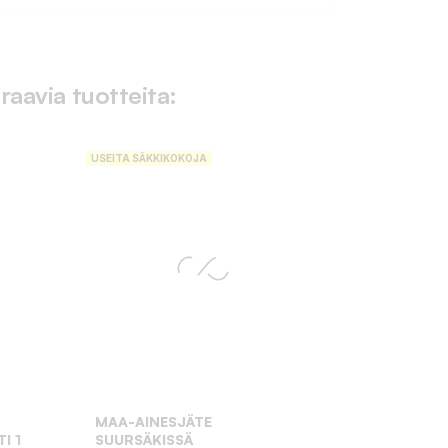
raavia tuotteita:
USEITA SÄKKIKOKOJA
MAA-AINESJÄTE
I 1
SUURSÄKISSÄ