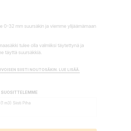
e 0-32 mm suursäkin ja viemme ylijäämämaan
aasäkki tulee olla valmiiksi täytettynä ja
me täyttä suursäkkiä.
RVOISEN SIISTI NOUTOSÄKIN. LUE LISÄÄ.
 SUOSITTELEMME
(1 m3) Siisti Piha