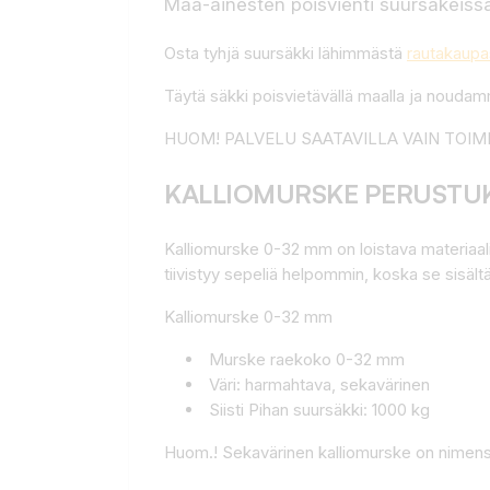
Maa-ainesten poisvienti suursäkeissä
Osta tyhjä suursäkki lähimmästä
rautakaupa
Täytä säkki poisvietävällä maalla ja noud
HUOM! PALVELU SAATAVILLA VAIN TOIMITUS
KALLIOMURSKE PERUSTUK
Kalliomurske 0-32 mm on loistava materiaali
tiivistyy sepeliä helpommin, koska se sisält
Kalliomurske 0-32 mm
Murske raekoko 0-32 mm
Väri: harmahtava, sekavärinen
Siisti Pihan suursäkki: 1000 kg
Huom.! Sekavärinen kalliomurske on nimens