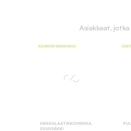
Asiakkaat, jotka
KOLME ERI SÄKKIKOKOA
USEI
HIEKKALAATIKKOHIEKKA,
PUU
SUURSÄKKI