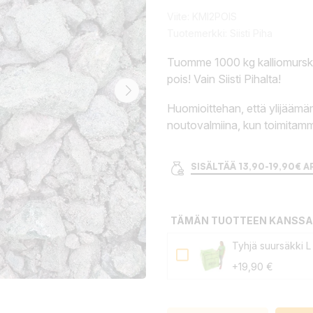
Viite:
KMI2POIS
Tuotemerkki:
Siisti Piha
Tuomme 1000 kg kalliomursk
pois! Vain Siisti Pihalta!
Huomioittehan, että ylijäämäm
noutovalmiina, kun toimitam
SISÄLTÄÄ 13,90-19,90€ A
TÄMÄN TUOTTEEN KANSSA
Tyhjä suursäkki L 
+19,90 €