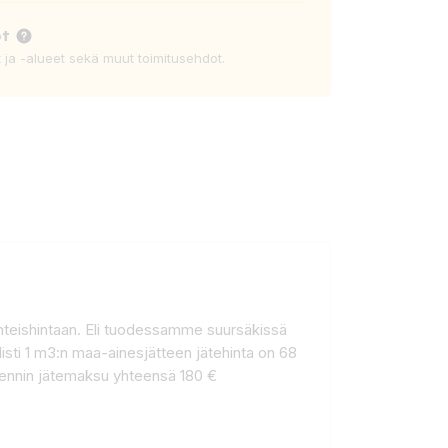
ot
t ja -alueet sekä muut toimitusehdot.
yhteishintaan. Eli tuodessamme suursäkissä
sti 1 m3:n maa-ainesjätteen jätehinta on 68
iennin jätemaksu yhteensä 180 €