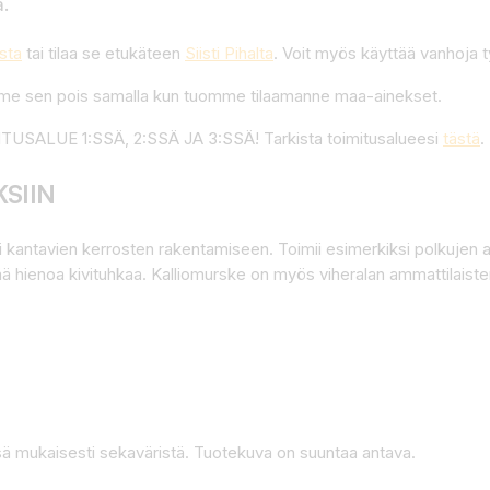
.
sta
tai tilaa se etukäteen
Siisti Pihalta
. Voit myös käyttää vanhoja t
amme sen pois samalla kun tuomme tilaamanne maa-ainekset.
ALUE 1:SSÄ, 2:SSÄ JA 3:SSÄ! Tarkista toimitusalueesi
tästä
.
SIIN
 kantavien kerrosten rakentamiseen. Toimii esimerkiksi polkujen a
ää hienoa kivituhkaa. Kalliomurske on myös viheralan ammattilaisten 
ä mukaisesti sekaväristä. Tuotekuva on suuntaa antava.