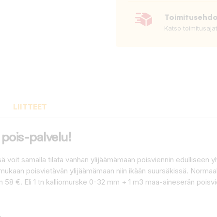
Toimitusehd
Katso toimitusaja
LIITTEET
pois-palvelu!
ä voit samalla tilata vanhan ylijäämämaan poisviennin edulliseen 
ukaan poisvietävän ylijäämämaan niin ikään suursäkissä. Normaali
 58 €. Eli 1 tn kalliomurske 0-32 mm + 1 m3 maa-aineserän poisv