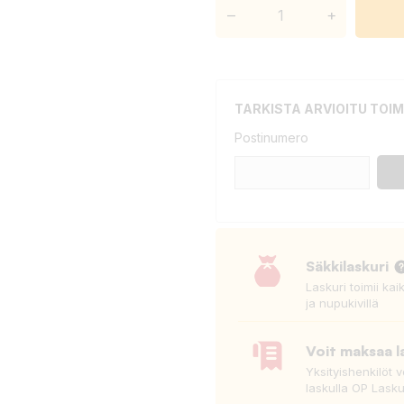
–
+
TARKISTA ARVIOITU TOIM
Postinumero
Säkkilaskuri
Laskuri toimii kai
ja nupukivillä
Voit maksaa l
Yksityishenkilöt 
laskulla OP Lasku