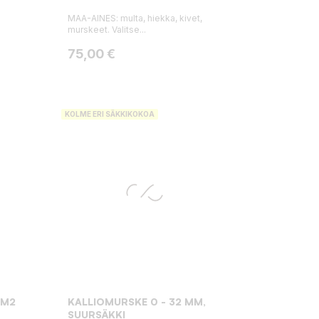
MAA-AINES: multa, hiekka, kivet,
murskeet. Valitse...
Hinta
75,00 €
KOLME ERI SÄKKIKOKOA
 M2
KALLIOMURSKE 0 - 32 MM,
SUURSÄKKI