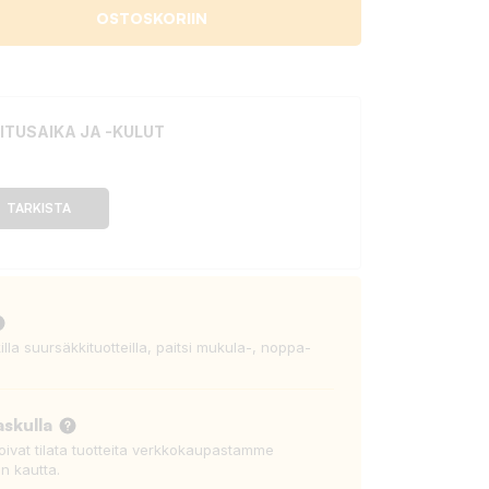
OSTOSKORIIN
ITUSAIKA JA -KULUT
TARKISTA
killa suursäkkituotteilla, paitsi mukula-, noppa-
askulla
voivat tilata tuotteita verkkokaupastamme
n kautta.