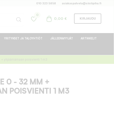
010 323 5858
asiakaspalvelu@siistipiha.fi
0
0,00 €
KIRJAUDU
YRITYKSET JA TALOYHTIÖT
JÄLLEENMYYJÄT
ARTIKKELIT
 + ylijäämämaan poisvienti 1 m3
 0 - 32 MM +
 POISVIENTI 1 M3