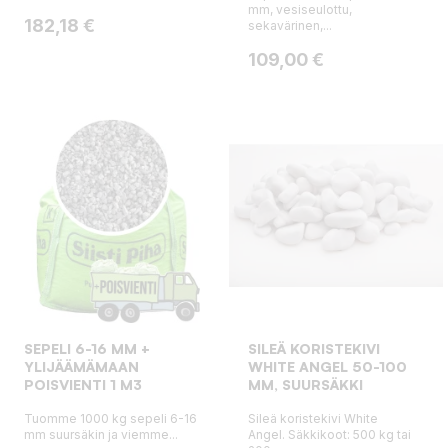
mm, vesiseulottu,
Hinta
182,18 €
sekavärinen,...
Hinta
109,00 €
SEPELI 6-16 MM +
SILEÄ KORISTEKIVI
YLIJÄÄMÄMAAN
WHITE ANGEL 50-100
POISVIENTI 1 M3
MM, SUURSÄKKI
Tuomme 1000 kg sepeli 6-16
Sileä koristekivi White
mm suursäkin ja viemme...
Angel. Säkkikoot: 500 kg tai