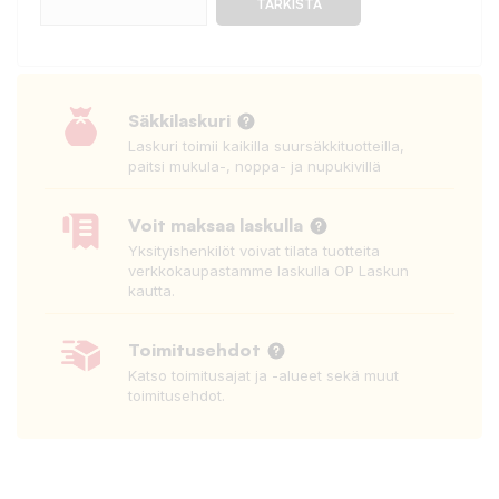
TARKISTA
Säkkilaskuri
Laskuri toimii kaikilla suursäkkituotteilla,
paitsi mukula-, noppa- ja nupukivillä
Voit maksaa laskulla
Yksityishenkilöt voivat tilata tuotteita
verkkokaupastamme laskulla OP Laskun
kautta.
Toimitusehdot
Katso toimitusajat ja -alueet sekä muut
toimitusehdot.