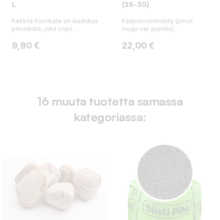
L
(25-30)
Kekkilä Kuorikate on laadukas
Kääpiövuorimänty (pinus
peruskate, joka sopii...
mugo var. pumilio)
Hinta
Hinta
9,90 €
22,00 €
16 muuta tuotetta samassa
kategoriassa: