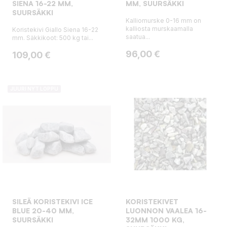
SIENA 16-22 MM,
MM, SUURSÄKKI
SUURSÄKKI
Kalliomurske 0-16 mm on
kalliosta murskaamalla
Koristekivi Giallo Siena 16-22
saatua...
mm. Säkkikoot: 500 kg tai...
Hinta
96,00 €
Hinta
109,00 €
JUURI NYT LOPPU
SILEÄ KORISTEKIVI ICE
KORISTEKIVET
BLUE 20-40 MM,
LUONNON VAALEA 16-
SUURSÄKKI
32MM 1000 KG,