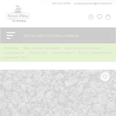
010 323 5858
asiakaspalvelu@siistipiha.fi
Etusivulle
Maa-ainekset ja katteet
Maa-ainekset ja katteet
suursäkeissä
Kivimurskat
Kalliomurske 0 - 16 mm + ylijäämämaan
poisvienti 1 m3