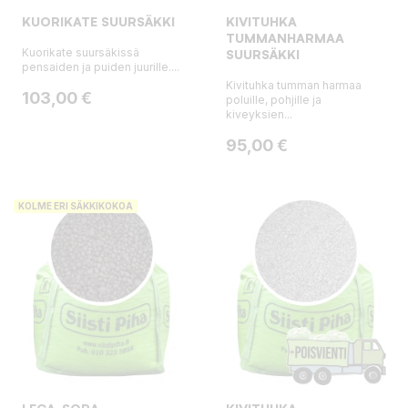
KUORIKATE SUURSÄKKI
KIVITUHKA
TUMMANHARMAA
Kuorikate suursäkissä
SUURSÄKKI
pensaiden ja puiden juurille....
Kivituhka tumman harmaa
Hinta
103,00 €
poluille, pohjille ja
kiveyksien...
Hinta
95,00 €
KOLME ERI SÄKKIKOKOA