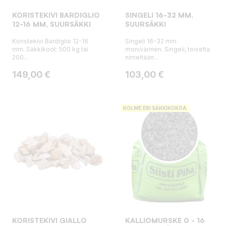
KORISTEKIVI BARDIGLIO
SINGELI 16-32 MM,
12-16 MM, SUURSÄKKI
SUURSÄKKI
Koristekivi Bardiglio 12-16
Singeli 16-32 mm
mm. Säkkikoot: 500 kg tai
monivärinen. Singeli, toiselta
200...
nimeltään...
Hinta
Hinta
149,00 €
103,00 €
KOLME ERI SÄKKIKOKOA
KORISTEKIVI GIALLO
KALLIOMURSKE 0 - 16