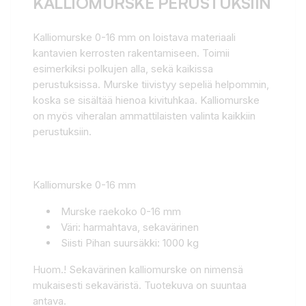
KALLIOMURSKE PERUSTUKSIIN
Kalliomurske 0-16 mm on loistava materiaali
kantavien kerrosten rakentamiseen. Toimii
esimerkiksi polkujen alla, sekä kaikissa
perustuksissa. Murske tiivistyy sepeliä helpommin,
koska se sisältää hienoa kivituhkaa. Kalliomurske
on myös viheralan ammattilaisten valinta kaikkiin
perustuksiin.
Kalliomurske 0-16 mm
Murske raekoko 0-16 mm
Väri: harmahtava, sekavärinen
Siisti Pihan suursäkki: 1000 kg
Huom.! Sekavärinen kalliomurske on nimensä
mukaisesti sekaväristä. Tuotekuva on suuntaa
antava.