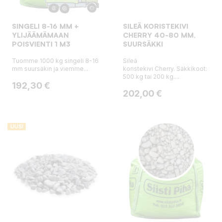
SINGELI 8-16 MM +
SILEÄ KORISTEKIVI
YLIJÄÄMÄMAAN
CHERRY 40-80 MM,
POISVIENTI 1 M3
SUURSÄKKI
Tuomme 1000 kg singeli 8-16
Sileä
mm suursäkin ja viemme...
koristekivi Cherry. Säkkikoot:
500 kg tai 200 kg....
Hinta
192,30 €
Hinta
202,00 €
UUSI