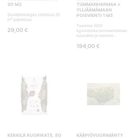
20 M2
TUMMANHARMAA +
YLIJÄÄMÄMAAN
Suodatinkangas valmiissa 20
POISVIENTI 1 M3
m² paketissa
Tuomme 1000
Hinta
29,00 €
kg kivituhka tummanharmaa
suursäkin ja viemme...
Hinta
194,00 €
KEKKILÄ KUORIKATE, 50
KÄÄPIÖVUORIMÄNTY