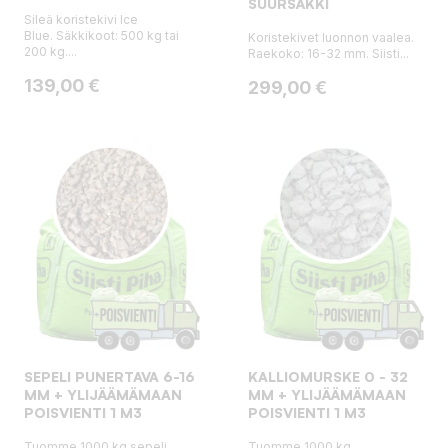
SUURSÄKKI
Sileä koristekivi Ice
Blue. Säkkikoot: 500 kg tai
Koristekivet luonnon vaalea.
200 kg....
Raekoko: 16-32 mm. Siisti...
Hinta
139,00 €
Hinta
299,00 €
SEPELI PUNERTAVA 6-16
KALLIOMURSKE 0 - 32
MM + YLIJÄÄMÄMAAN
MM + YLIJÄÄMÄMAAN
POISVIENTI 1 M3
POISVIENTI 1 M3
Tuomme 1000 kg sepeli
Tuomme 1000 kg