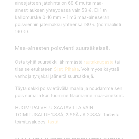
ainesjätteen jätehinta on 68 € mutta maa-
ainestilauksen yhteydessä vain 58 €. Eli 1 tn
kalliomurske 0-16 mm + 1 m3 maa-aineserän
poisviennin jätemaksu yhteensä 180 € (normaalisti
190 €).
Maa-ainesten poisvienti suursäkeissä.
Osta tyhjä suursäkki lähimmästä
rautakaupasta
tai
tilaa se etukäteen
Siisti Pihalta
. Voit myös käyttää
vanhoja tyhjäksi jääneitä suursäkkejä.
Täytä säkki poisvietävällä maalla ja noudamme sen
pois samalla kun tuomme tilaamanne maa-ainekset.
HUOM! PALVELU SAATAVILLA VAIN
TOIMITUSALUE 1:SSÄ, 2:SSÄ JA 3:SSÄ! Tarkista
toimitusalueesi
tästä
.