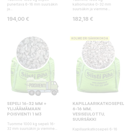
punertava 6-16 mm suursäkin
kalliomurske 0-32 mm
ja...
suursäkin ja viemme...
Hinta
Hinta
194,00 €
182,18 €
KOLME ERI SÄKKIKOKOA
SEPELI 16-32 MM +
KAPILLAARIKATKOSEPELI
YLIJÄÄMÄMAAN
6-16 MM,
POISVIENTI 1 M3
VESISEULOTTU,
SUURSÄKKI
Tuomme 1000 kg sepeli 16-
32 mm suursäkin ja viemme...
Kapillaarikatkosepeli 6-16