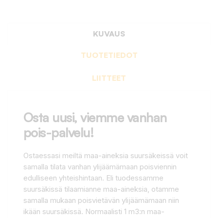
KUVAUS
TUOTETIEDOT
LIITTEET
Osta uusi, viemme vanhan
pois-palvelu!
Ostaessasi meiltä maa-aineksia suursäkeissä voit
samalla tilata vanhan ylijäämämaan poisviennin
edulliseen yhteishintaan. Eli tuodessamme
suursäkissä tilaamianne maa-aineksia, otamme
samalla mukaan poisvietävän ylijäämämaan niin
ikään suursäkissä. Normaalisti 1 m3:n maa-