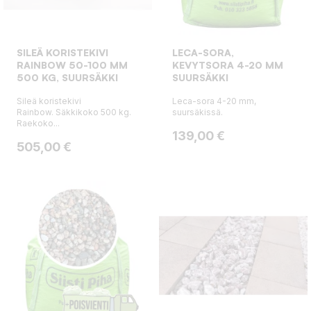
SILEÄ KORISTEKIVI
LECA-SORA,
RAINBOW 50-100 MM
KEVYTSORA 4-20 MM
500 KG, SUURSÄKKI
SUURSÄKKI
Sileä koristekivi
Leca-sora 4-20 mm,
Rainbow. Säkkikoko 500 kg.
suursäkissä.
Raekoko...
Hinta
139,00 €
Hinta
505,00 €