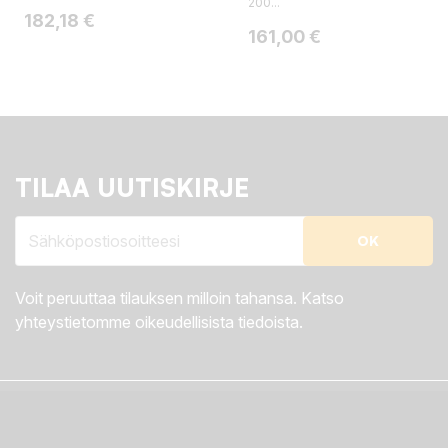
200...
Hinta
182,18 €
Hinta
161,00 €
TILAA UUTISKIRJE
Voit peruuttaa tilauksen milloin tahansa. Katso
yhteystietomme oikeudellisista tiedoista.