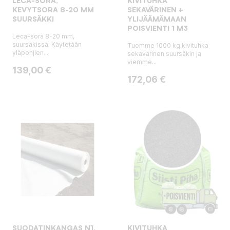
LECA-SORA,
KIVITUHKA
KEVYTSORA 8-20 MM
SEKAVÄRINEN +
SUURSÄKKI
YLIJÄÄMÄMAAN
POISVIENTI 1 M3
Leca-sora 8-20 mm,
suursäkissä. Käytetään
Tuomme 1000 kg kivituhka
yläpohjien...
sekavärinen suursäkin ja
viemme...
Hinta
139,00 €
Hinta
172,06 €
SUODATINKANGAS N1,
KIVITUHKA