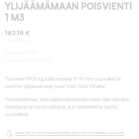
YLIJÄÄMÄMAAN POISVIENTI
1 M3
182,18 €
Sisältää alv:n
Viite:
KMP2POIS
Tuotemerkki:
Siisti Piha
Tuomme 1000 kg kalliomurske 0-16 mm suursäkin ja
viemme ylijäämämaan pois! Vain Siisti Pihalta!
Huomioittehan, että ylijäämämaasäkki tulee olla valmiiksi
täytettynä ja noutovalmiina, kun toimitamme täyttä
suursäkkiä.
SISÄLTÄÄ 13,90-19,90€ ARVOISEN SIISTI NOUTOSÄKIN. LUE LISÄÄ.