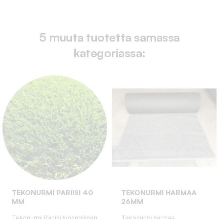
5 muuta tuotetta samassa
kategoriassa:
TEKONURMI PARIISI 40
TEKONURMI HARMAA
MM
26MM
Tekonurmi Pariisi luonnollinen
Tekonurmi harmaa