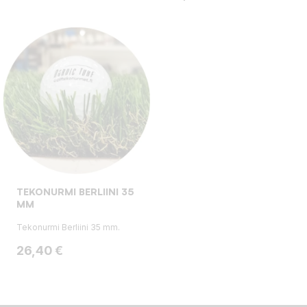
TEKONURMI BERLIINI 35
MM
Tekonurmi Berliini 35 mm.
Hinta
26,40 €