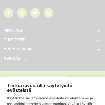
PIKALINKIT

TUOTTEET

YRITYKSEMME

ASIAKASTILI

Tietoa sivustolla käytetyistä
evästeistä
Käytämme sivustollamme evästeitä kerätäksemme ja
analysoidaksemme sivuston suorituskykyä ja käyttöä,