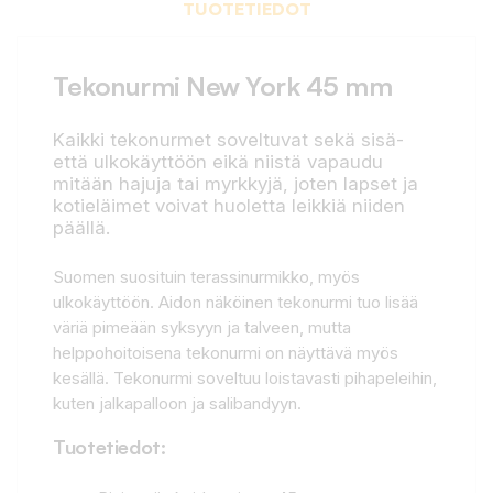
TUOTETIEDOT
Tekonurmi New York 45 mm
Kaikki tekonurmet soveltuvat sekä sisä-
että ulkokäyttöön eikä niistä vapaudu
mitään hajuja tai myrkkyjä, joten lapset ja
kotieläimet voivat huoletta leikkiä niiden
päällä.
Suomen suosituin terassinurmikko, myös
ulkokäyttöön. Aidon näköinen tekonurmi tuo lisää
väriä pimeään syksyyn ja talveen, mutta
helppohoitoisena tekonurmi on näyttävä myös
kesällä. Tekonurmi soveltuu loistavasti pihapeleihin,
kuten jalkapalloon ja salibandyyn.
Tuotetiedot: