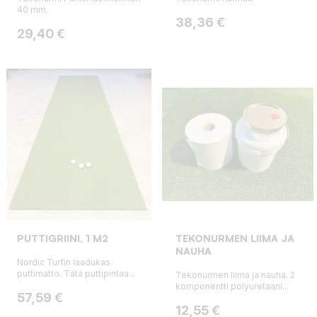
40 mm.
Hinta
38,36 €
Hinta
29,40 €
PUTTIGRIINI, 1 M2
TEKONURMEN LIIMA JA
NAUHA
Nordic Turfin laadukas
puttimatto. Tätä puttipintaa...
Tekonurmen liima ja nauha. 2
komponentti polyuretaani...
Hinta
57,59 €
Hinta
12,55 €