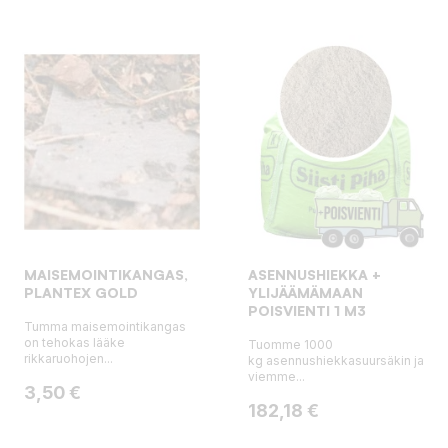
MAISEMOINTIKANGAS,
ASENNUSHIEKKA +
PLANTEX GOLD
YLIJÄÄMÄMAAN
POISVIENTI 1 M3
Tumma maisemointikangas
on tehokas lääke
Tuomme 1000
rikkaruohojen...
kg asennushiekkasuursäkin ja
viemme...
Hinta
3,50 €
Hinta
182,18 €