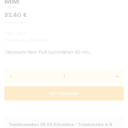
MM
32,40 €
Sisältää alv:n
Viite:
TN42
Tuotemerkki:
Siisti Piha
Tekonurmi New York luonnollinen 45 mm.
–
+
OSTOSKORIIN
Toimitusmaksu 39,00 €/toimitus - Toimitusaika 4-8