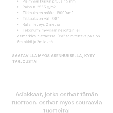
Pisimmän kuidun pituus 45 mm
Paino n. 2555 g/m2
Tikkauksien määrä: 18900/m2
Tikkauksien väli: 3/8"
Rullan leveys 2 metriä
Tekonurmi myydään neliöittäin, eli
esimerkiksi tilattaessa 10m2 toimitettava pala on
5m pitkä ja 2m leveä.
SAATAVILLA MYÖS ASENNUKSELLA, KYSY
TARJOUSTA!
Asiakkaat, jotka ostivat tämän
tuotteen, ostivat myös seuraavia
tuotteita: