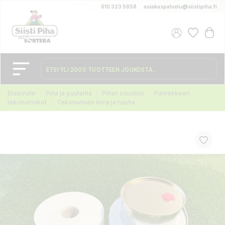
010 323 5858
asiakaspalvelu@siistipiha.fi
Etusivulle
Piha ja puutarha
Pihan sisustus
Parvekkeen
tekonurmikot
Tekonurmen liima ja nauha