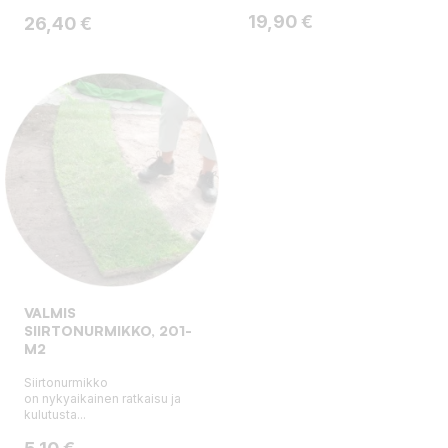
Hinta
19,90 €
Hinta
26,40 €
VALMIS
SIIRTONURMIKKO, 201-
M2
Siirtonurmikko
on nykyaikainen ratkaisu ja
kulutusta...
Hinta