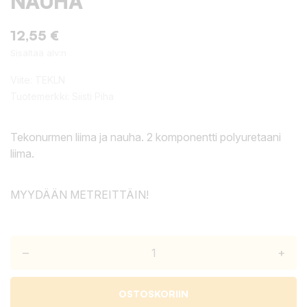
NAUHA
12,55 €
Sisältää alv:n
Viite:
TEKLN
Tuotemerkki:
Siisti Piha
Tekonurmen liima ja nauha. 2 komponentti polyuretaani
liima.
MYYDÄÄN METREITTÄIN!
–
+
OSTOSKORIIN