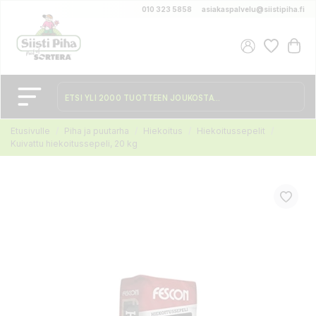
010 323 5858
asiakaspalvelu@siistipiha.fi
Etusivulle
Piha ja puutarha
Hiekoitus
Hiekoitussepelit
Kuivattu hiekoitussepeli, 20 kg