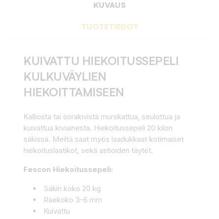
KUVAUS
TUOTETIEDOT
KUIVATTU HIEKOITUSSEPELI
KULKUVÄYLIEN
HIEKOITTAMISEEN
Kalliosta tai sorakivistä murskattua, seulottua ja
kuivattua kiviainesta. Hiekoitussepeli 20 kilon
säkissä. Meiltä saat myös laadukkaat kotimaiset
hiekoituslaatikot, sekä astioiden täytöt.
Fescon Hiekoitussepeli:
Säkin koko 20 kg
Raekoko 3-6 mm
Kuivattu