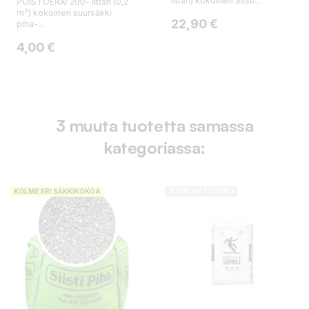
litran) kokoinen Siisti...
POISTOERÄ! 200- litran (0,2
m³) kokoinen suursäkki
Hinta
22,90 €
piha-...
Hinta
Normaalihinta
4,00 €
3 muuta tuotetta samassa
kategoriassa:
KOLME ERI SÄKKIKOKOA
JUURI NYT LOPPU