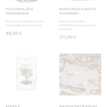
PUUTARHAJÄTE
KORISTEKATE MUSTA,
SUURSÄKISSÄ
SUURSÄKKI
Risut, oksat, lehdet ja ruoho
Musta koristekate,
pois pihalta vaivattomasti....
koristeeksi ja suojaamaan
juuristoja.
Hinta
49,00 €
Hinta
171,00 €
KEKKILÄ
MAISEMOINTIKANGAS,