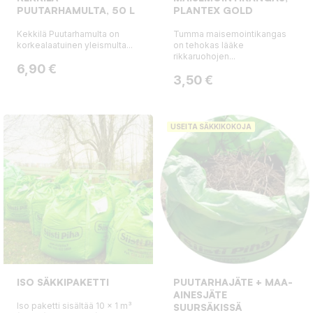
PUUTARHAMULTA, 50 L
PLANTEX GOLD
Kekkilä Puutarhamulta on
Tumma maisemointikangas
korkealaatuinen yleismulta...
on tehokas lääke
rikkaruohojen...
Hinta
6,90 €
Hinta
3,50 €
USEITA SÄKKIKOKOJA
ISO SÄKKIPAKETTI
PUUTARHAJÄTE + MAA-
AINESJÄTE
Iso paketti sisältää 10 x 1 m³
SUURSÄKISSÄ