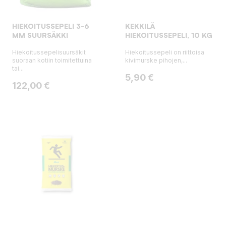
HIEKOITUSSEPELI 3-6
KEKKILÄ
MM SUURSÄKKI
HIEKOITUSSEPELI, 10 KG
Hiekoitussepelisuursäkit
Hiekoitussepeli on riittoisa
suoraan kotiin toimitettuina
kivimurske pihojen,...
tai...
Hinta
5,90 €
Hinta
122,00 €