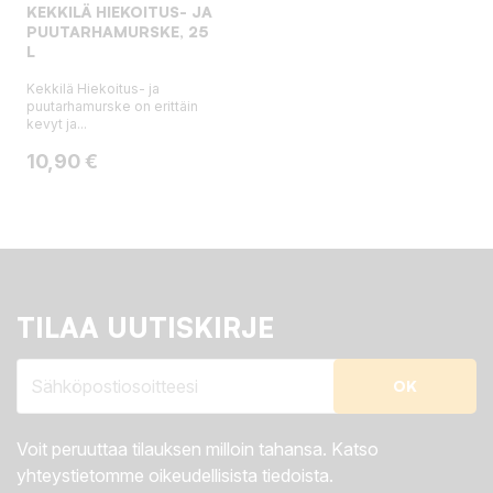
KEKKILÄ HIEKOITUS- JA
PUUTARHAMURSKE, 25
L
Kekkilä Hiekoitus- ja
puutarhamurske on erittäin
kevyt ja...
Hinta
10,90 €
TILAA UUTISKIRJE
Voit peruuttaa tilauksen milloin tahansa. Katso
yhteystietomme oikeudellisista tiedoista.