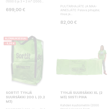
(1000 l) ja 3 x 2 m³ (2000...
PUUTARHAJÄTE JA MAA-
Hinta
699,00 €
AINESJÄTE: Palava pihajäte;
risua ja...
Hinta
82,00 €
ALENNUKSESSA!
- 8,00 €
SORTIT TYHJÄ
TYHJÄ SUURSÄKKI XL (2
SUURSÄKKI 200 L (0,2
M3) SIISTI PIHA
M3)
Kahden kuutiometrin (2000