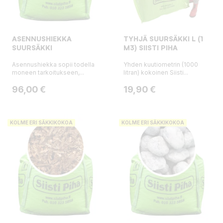
ASENNUSHIEKKA
TYHJÄ SUURSÄKKI L (1
SUURSÄKKI
M3) SIISTI PIHA
Asennushiekka sopii todella
Yhden kuutiometrin (1000
moneen tarkoitukseen,...
litran) kokoinen Siisti...
Hinta
Hinta
96,00 €
19,90 €
KOLME ERI SÄKKIKOKOA
KOLME ERI SÄKKIKOKOA