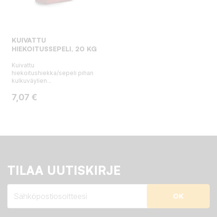
KUIVATTU
HIEKOITUSSEPELI, 20 KG
Kuivattu
hiekoitushiekka/sepeli pihan
kulkuväylien...
Hinta
7,07 €
TILAA UUTISKIRJE