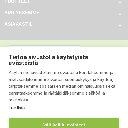
TUOTTEET

YRITYKSEMME

ASIAKASTILI

Tietoa sivustolla käytetyistä
evästeistä
Käytämme sivustollamme evästeitä kerätäksemme ja
analysoidaksemme sivuston suorituskykyä ja käyttöä,
tarjotaksemme sosiaalisen median ominaisuuksia sekä
parantaaksemme ja räätälöidäksemme sisältöä ja
mainoksia.
Lue lisää
Salli kaikki evästeet