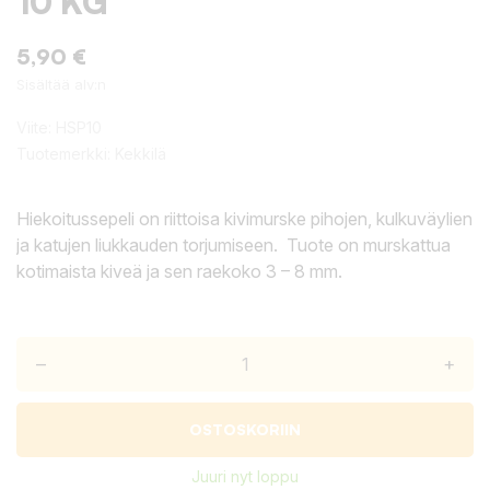
10 KG
5,90 €
Sisältää alv:n
Viite:
HSP10
Tuotemerkki:
Kekkilä
Hiekoitussepeli on riittoisa kivimurske pihojen, kulkuväylien
ja katujen liukkauden torjumiseen. Tuote on murskattua
kotimaista kiveä ja sen raekoko 3 – 8 mm.
–
+
OSTOSKORIIN
Juuri nyt loppu