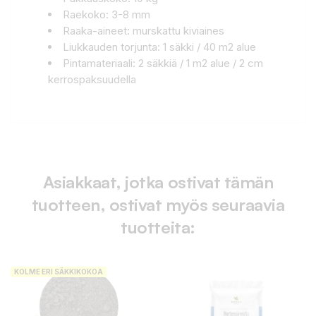
Raekoko: 3-8 mm
Raaka-aineet: murskattu kiviaines
Liukkauden torjunta: 1 säkki / 40 m2 alue
Pintamateriaali: 2 säkkiä / 1 m2 alue / 2 cm
kerrospaksuudella
Asiakkaat, jotka ostivat tämän
tuotteen, ostivat myös seuraavia
tuotteita:
KOLME ERI SÄKKIKOKOA