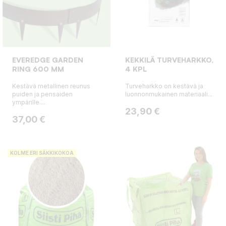
EVEREDGE GARDEN
KEKKILÄ TURVEHARKKO,
RING 600 MM
4 KPL
Kestävä metallinen reunus
Turveharkko on kestävä ja
puiden ja pensaiden
luonnonmukainen materiaali...
ympärille....
Hinta
23,90 €
Hinta
37,00 €
KOLME ERI SÄKKIKOKOA