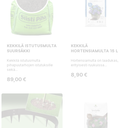
KEKKILÄ ISTUTUSMULTA
KEKKILÄ
SUURSÄKKI
HORTENSIAMULTA 15 L
Kekkilä istutusmulta
Hortensiamulta on laadukas,
pihapuutarhojen istutuksille
erityisesti ruukuissa...
sekä...
Hinta
8,90 €
Hinta
89,00 €