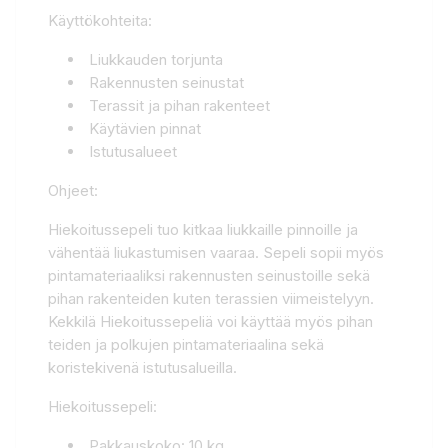
Käyttökohteita:
Liukkauden torjunta
Rakennusten seinustat
Terassit ja pihan rakenteet
Käytävien pinnat
Istutusalueet
Ohjeet:
Hiekoitussepeli tuo kitkaa liukkaille pinnoille ja
vähentää liukastumisen vaaraa. Sepeli sopii myös
pintamateriaaliksi rakennusten seinustoille sekä
pihan rakenteiden kuten terassien viimeistelyyn.
Kekkilä Hiekoitussepeliä voi käyttää myös pihan
teiden ja polkujen pintamateriaalina sekä
koristekivenä istutusalueilla.
Hiekoitussepeli:
Pakkauskoko: 10 kg