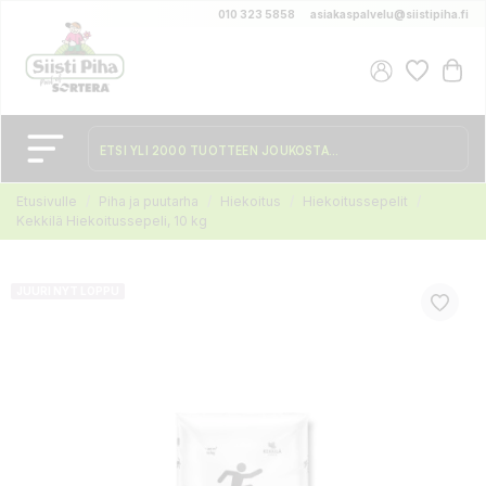
010 323 5858
asiakaspalvelu@siistipiha.fi
Etusivulle
Piha ja puutarha
Hiekoitus
Hiekoitussepelit
Kekkilä Hiekoitussepeli, 10 kg
JUURI NYT LOPPU