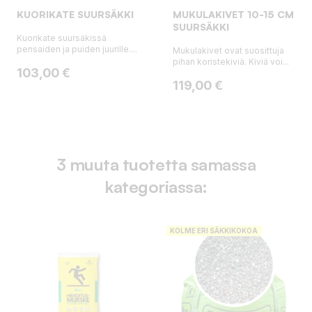
KUORIKATE SUURSÄKKI
MUKULAKIVET 10-15 CM
SUURSÄKKI
Kuorikate suursäkissä
pensaiden ja puiden juurille....
Mukulakivet ovat suosittuja
pihan koristekiviä. Kiviä voi...
Hinta
103,00 €
Hinta
119,00 €
3 muuta tuotetta samassa
kategoriassa:
KOLME ERI SÄKKIKOKOA