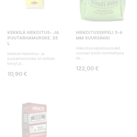
KEKKILÄ HIEKOITUS- JA
HIEKOITUSSEPELI 3-6
PUUTARHAMURSKE, 25
MM SUURSÄKKI
L
Hiekoitussepelisuursäkit
suoraan kotiin toimitettuina
Kekkilä Hiekoitus- ja
tai...
puutarhamurske on erittäin
kevyt ja...
Hinta
122,00 €
Hinta
10,90 €