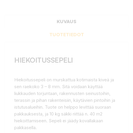
KUVAUS
TUOTETIEDOT
HIEKOITUSSEPELI
Hiekoitussepeli on murskattua kotimaista kiveä ja
sen raekoko 3 – 8 mm. Sitä voidaan käyttää
liukkauden torjuntaan, rakennusten seinustoihin,
terassin ja pihan rakenteisiin, käytävien pintoihin ja
istutusalueihin. Tuote on helppo levittää suoraan
pakkauksesta, ja 10 kg säkki riittää n. 40 m2
hiekoittamiseen. Sepeli ei jäädy kovallakaan
pakkasella.