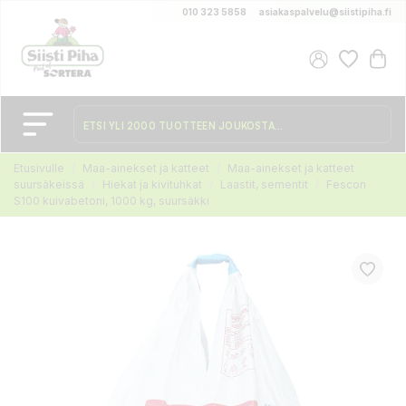
010 323 5858
asiakaspalvelu@siistipiha.fi
Etusivulle
Maa-ainekset ja katteet
Maa-ainekset ja katteet
suursäkeissä
Hiekat ja kivituhkat
Laastit, sementit
Fescon
S100 kuivabetoni, 1000 kg, suursäkki