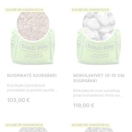
KOLME ERI SÄKKIKOKOA
KOLME ERI SÄKKIKOKOA
KUORIKATE SUURSÄKKI
MUKULAKIVET 10-15 CM
SUURSÄKKI
Kuorikate suursäkissä
pensaiden ja puiden juurille....
Mukulakivet ovat suosittuja
pihan koristekiviä. Kiviä voi...
Hinta
103,00 €
Hinta
119,00 €
KOLME ERI SÄKKIKOKOA
KOLME ERI SÄKKIKOKOA