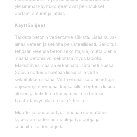
yleisimmät käyttökohteet ovat perustukset,
portaat, anturat ja lattiat.
Käyttöohjeet
Tarkista betonin vedentarve säkistä. Lisää kuiva-
aines veteen ja sekoita perusteellisesti. Sekoitus
tehdään yleensä betonisekoittajalla, mutta pieniä
määriä betonia voi sekoittaa myös lapiolla.
Maksimivesimäärää ei kannata lisätä heti alussa.
Sopiva notkeus haetaan lisäämällä vettä
sekoituksen aikana. Vettä ei saa lisätä annettuja
ohjearvoja enempää, koska silloin betonin lujuus
alenee ja kutistuma kasvaa. Valmiin betonin
työstettävyysaika on noin 2 tuntia.
Muotti- ja raudoitustyöt tehdään noudattaen
kyseisten töiden normaaleja työtapoja ja
suunnittelijoiden ohjeita.