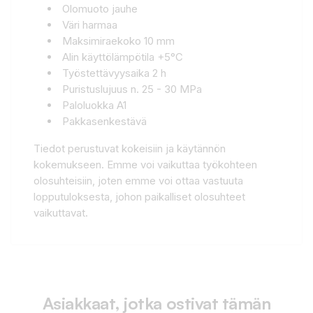
Olomuoto jauhe
Väri harmaa
Maksimiraekoko 10 mm
Alin käyttölämpötila +5°C
Työstettävyysaika 2 h
Puristuslujuus n. 25 - 30 MPa
Paloluokka A1
Pakkasenkestävä
Tiedot perustuvat kokeisiin ja käytännön
kokemukseen. Emme voi vaikuttaa työkohteen
olosuhteisiin, joten emme voi ottaa vastuuta
lopputuloksesta, johon paikalliset olosuhteet
vaikuttavat.
Asiakkaat, jotka ostivat tämän