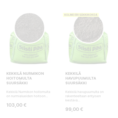
KOLME ERI SÄKKIKOKOA
KEKKILÄ NURMIKON
KEKKILÄ
HOITOMULTA
HAVUPUUMULTA
SUURSÄKKI
SUURSÄKKI
Kekkilä Nurmikon hoitomulta
Kekkilä havupuumulta on
on nurmialueiden hoitoon...
rakenteeltaan erityisen
kestävä...
Hinta
103,00 €
Hinta
99,00 €