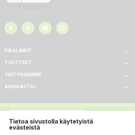
PIKALINKIT

TUOTTEET

YRITYKSEMME

ASIAKASTILI

Tietoa sivustolla käytetyistä
evästeistä