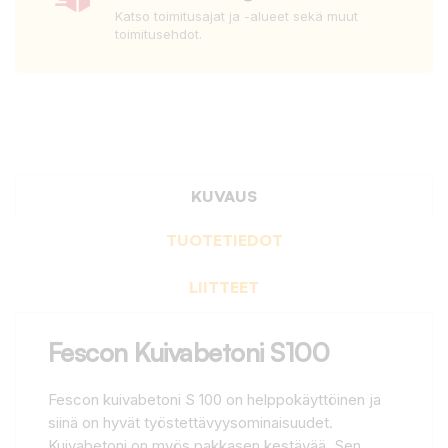
Katso toimitusajat ja -alueet sekä muut
toimitusehdot.
KUVAUS
TUOTETIEDOT
LIITTEET
Fescon Kuivabetoni S100
Fescon kuivabetoni S 100 on helppokäyttöinen ja
siinä on hyvät työstettävyysominaisuudet.
Kuivabetoni on myös pakkasen kestävää. Sen