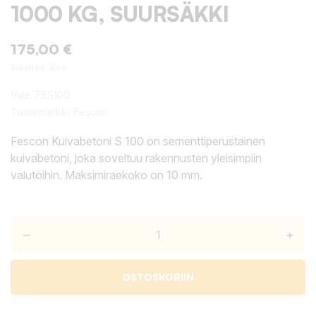
1000 KG, SUURSÄKKI
175,00 €
Sisältää alv:n
Viite:
FES100
Tuotemerkki:
Fescon
Fescon Kuivabetoni S 100 on sementtiperustainen
kuivabetoni, joka soveltuu rakennusten yleisimpiin
valutöihin. Maksimiraekoko on 10 mm.
–
+
OSTOSKORIIN