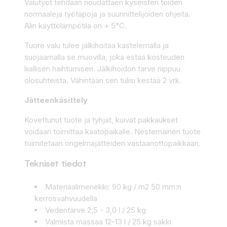
Valutyöt tehdään noudattaen kyseisten töiden
normaaleja työtapoja ja suunnittelijoiden ohjeita.
Alin käyttölämpötila on + 5°C.
Tuore valu tulee jälkihoitaa kastelemalla ja
suojaamalla se muovilla, joka estää kosteuden
liiallisen haihtumisen. Jälkihoidon tarve riippuu
olosuhteista. Vähintään sen tulisi kestää 2 vrk.
Jätteenkäsittely
Kovettunut tuote ja tyhjät, kuivat pakkaukset
voidaan toimittaa kaatopaikalle. Nestemäinen tuote
toimitetaan ongelmajätteiden vastaanottopaikkaan.
Tekniset tiedot
Materiaalimenekki: 90 kg / m2 50 mm:n
kerrosvahvuudella
Vedentarve 2,5 - 3,0 l / 25 kg
Valmista massaa 12-13 l / 25 kg säkki