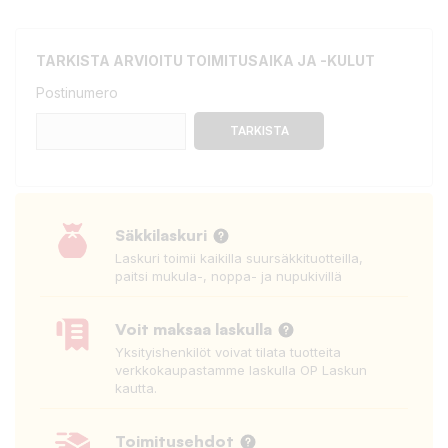
TARKISTA ARVIOITU TOIMITUSAIKA JA -KULUT
Postinumero
TARKISTA
Säkkilaskuri
Laskuri toimii kaikilla suursäkkituotteilla,
paitsi mukula-, noppa- ja nupukivillä
Voit maksaa laskulla
Yksityishenkilöt voivat tilata tuotteita
verkkokaupastamme laskulla OP Laskun
kautta.
Toimitusehdot