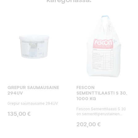
GREPUR SAUMAUSAINE
FESCON
294UV
SEMENTTILAASTI S 30,
1000 KG
Grepur saumausaine 294UV
Fescon Sementtilaasti S 30
Hinta
135,00 €
on sementtiperustainen...
Hinta
202,00 €