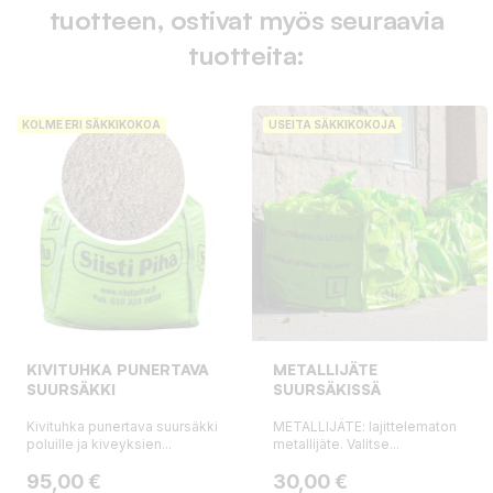
tuotteen, ostivat myös seuraavia
tuotteita:
KOLME ERI SÄKKIKOKOA
USEITA SÄKKIKOKOJA
KIVITUHKA PUNERTAVA
METALLIJÄTE
SUURSÄKKI
SUURSÄKISSÄ
Kivituhka punertava suursäkki
METALLIJÄTE: lajittelematon
poluille ja kiveyksien...
metallijäte. Valitse...
Hinta
Hinta
95,00 €
30,00 €