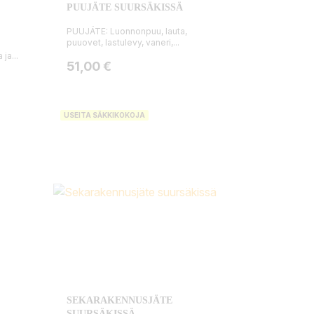
PUUJÄTE SUURSÄKISSÄ
PUUJÄTE: Luonnonpuu, lauta,
puuovet, lastulevy, vaneri,...
ja...
Hinta
51,00 €
USEITA SÄKKIKOKOJA
SEKARAKENNUSJÄTE
SUURSÄKISSÄ