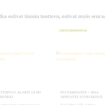
tka ostivat tämän tuotteen, ostivat myös seuraa
USEITA SÄKKIKOKOJA
TTOPUUT, KLAPIT 2,0 M3
PUUTARHAJÄTE + MAA-
URSÄKKI
AINESJÄTE SUURSÄKISSÄ
i irtokuutiota valmiiksi kuivaa
PUUTARHAJÄTE JA MAA-