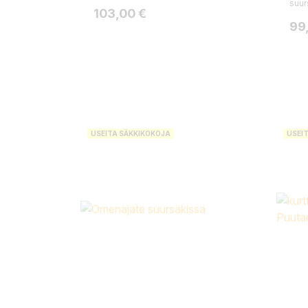
suur
Hinta
103,00 €
Hin
99
USEITA SÄKKIKOKOJA
USEI