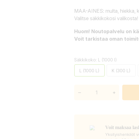
MAA-AINES: multa, hiekka, k
Valitse säkkikokosi valikosta!
Huom! Noutopalvelu on käy
Voit tarkistaa oman toimi
Säkkikoko: L (1000 l)
L (1000 L)
K (300 L)
–
+
Voit maksaa las
Yksityishenkilöt 