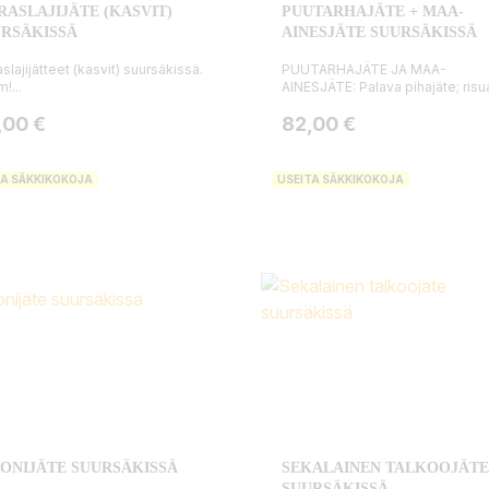
RASLAJIJÄTE (KASVIT)
PUUTARHAJÄTE + MAA-
RSÄKISSÄ
AINESJÄTE SUURSÄKISSÄ
aslajijätteet (kasvit) suursäkissä.
PUUTARHAJÄTE JA MAA-
!...
AINESJÄTE: Palava pihajäte; risua 
ta
Hinta
,00 €
82,00 €
TA SÄKKIKOKOJA
USEITA SÄKKIKOKOJA
ONIJÄTE SUURSÄKISSÄ
SEKALAINEN TALKOOJÄTE
SUURSÄKISSÄ