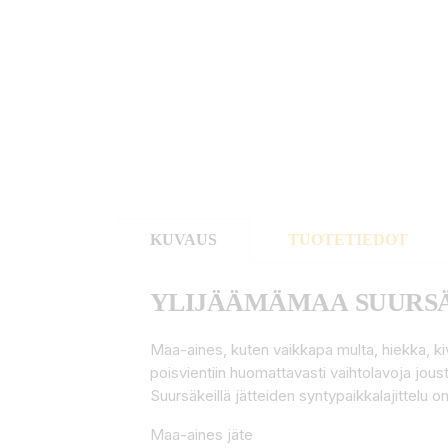
KUVAUS
TUOTETIEDOT
YLIJÄÄMÄMAA SUURSÄ
Maa-aines, kuten vaikkapa multa, hiekka, kiv
poisvientiin huomattavasti vaihtolavoja jou
Suursäkeillä jätteiden syntypaikkalajittelu o
Maa-aines jäte