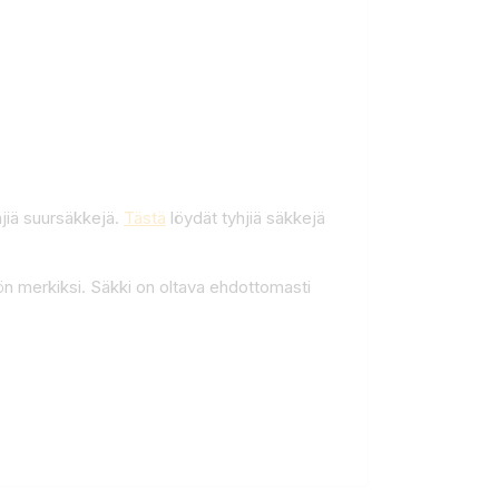
yhjiä suursäkkejä.
Tästä
löydät tyhjiä säkkejä
tön merkiksi. Säkki on oltava ehdottomasti