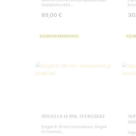
istutuksille sekä...
koiv
Hinta
Hin
89,00 €
30
KOLME ERI SÄKKIKOKOA
KOLM
SINGELI 8-16 MM, SUURSÄKKI
SEP
SU
Singeli 8-16 mm monivärinen. Singeli
on luonnon...
Sepe