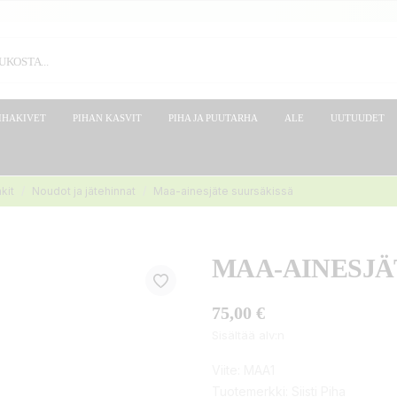
IHAKIVET
PIHAN KASVIT
PIHA JA PUUTARHA
ALE
UUTUUDET
kit
Noudot ja jätehinnat
Maa-ainesjäte suursäkissä
MAA-AINESJÄ
75,00 €
Sisältää alv:n
Viite:
MAA1
Tuotemerkki:
Siisti Piha