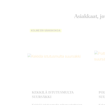
Asiakkaat, jo
KOLME ERI SÄKKIKOKOA
KEKKILÄ ISTUTUSMULTA
POL
SUURSÄKKI
SU
Kekkilä istutusmulta pihapuutarhojen
Kaks