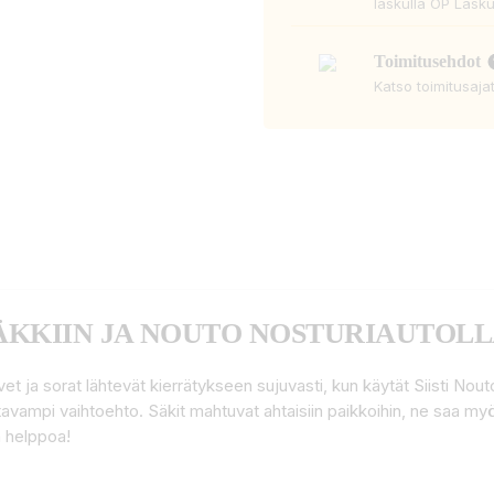
laskulla OP Lasku
Toimitusehdot
Katso toimitusaja
KKIIN JA NOUTO NOSTURIAUTOL
et ja sorat lähtevät kierrätykseen sujuvasti, kun käytät Siisti Nou
stavampi vaihtoehto. Säkit mahtuvat ahtaisiin paikkoihin, ne saa m
n helppoa!