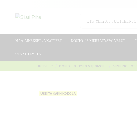
MAA-AINEKSET JA KATTEET
NOUTO- JA KIERRÄTYSPALVELUT
P
OTA YHTEYTTÄ
Etusivulle
Nouto- ja kierrätyspalvelut
Siisti Noutosä
USEITA SÄKKIKOKOJA