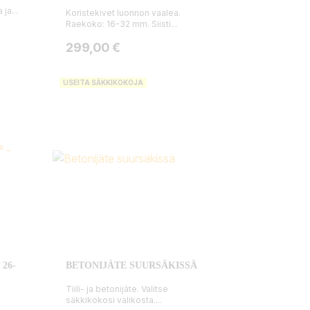
ja...
Koristekivet luonnon vaalea.
Raekoko: 16-32 mm. Siisti...
Hinta
299,00 €
USEITA SÄKKIKOKOJA
26-
BETONIJÄTE SUURSÄKISSÄ
Tiili- ja betonijäte. Valitse
säkkikokosi valikosta....