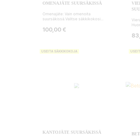
OMENAJÄTE SUURSÄKISSÄ
VIE
SUU
Omenajäte: Vain omenoita
suursäkissä.Valitse säkkikokosi...
Vier
Huom
Hinta
100,00 €
Hin
83
USEITA SÄKKIKOKOJA
USEI
KANTOJÄTE SUURSÄKISSÄ
BET