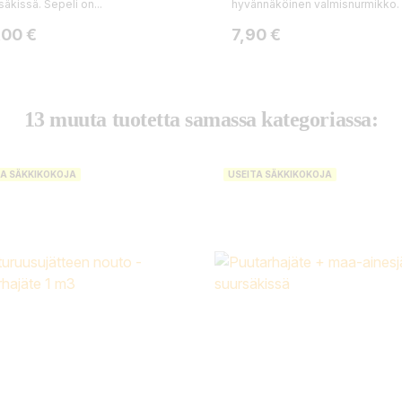
säkissä. Sepeli on...
hyvännäköinen valmisnurmikko.
ta
Hinta
,00 €
7,90 €
13 muuta tuotetta samassa kategoriassa:
TA SÄKKIKOKOJA
USEITA SÄKKIKOKOJA