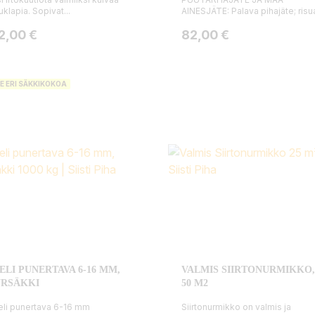
uklapia. Sopivat...
AINESJÄTE: Palava pihajäte; risua 
ta
Hinta
2,00 €
82,00 €
E ERI SÄKKIKOKOA
ELI PUNERTAVA 6-16 MM,
VALMIS SIIRTONURMIKKO, 
URSÄKKI
50 M2
li punertava 6-16 mm
Siirtonurmikko on valmis ja