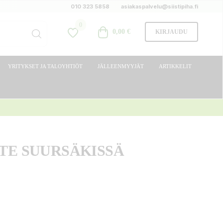
010 323 5858
asiakaspalvelu@siistipiha.fi
0
0,00 €
KIRJAUDU
YRITYKSET JA TALOYHTIÖT
JÄLLEENMYYJÄT
ARTIKKELIT
TE SUURSÄKISSÄ