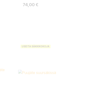
Hinta
74,00 €
USEITA SÄKKIKOKOJA