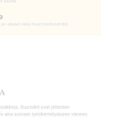
n kautta.
t ja -alueet sekä muut toimitusehdot.
LA
tosäkkejä. Suursäkit ovat jätteiden
yös aina suoraan työskentelyalueen viereen.