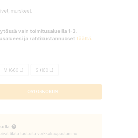
ivet, murskeet.
tössä vain toimitusalueilla 1-3.
tusalueesi ja rahtikustannukset
täältä.
M (660 L)
S (160 L)
OSTOSKORIIN
kulla
voivat tilata tuotteita verkkokaupastamme