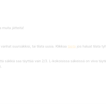
 muita jätteitä!
 vanhat suursäkkisi, tai tilata uusia. Klikkaa
tästä
jos haluat tilata t
tä säkkiä saa täyttää vain 2/3. L-kokoisissa säkeissä on viiva täy
).