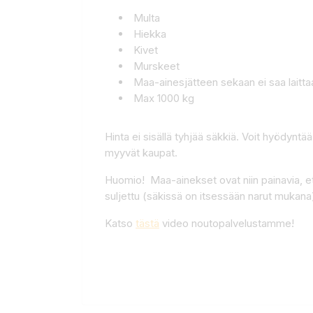
Multa
Hiekka
Kivet
Murskeet
Maa-ainesjätteen sekaan ei saa laittaa
Max 1000 kg
Hinta ei sisällä tyhjää säkkiä. Voit hyödyntää
myyvät kaupat.
Huomio! Maa-ainekset ovat niin painavia, et
suljettu (säkissä on itsessään narut mukana
Katso
tästä
video noutopalvelustamme!