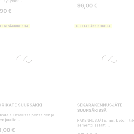
mukykyinen...
Hinta
96,00 €
ta
,90 €
E ERI SÄKKIKOKOA
USEITA SÄKKIKOKOJA
RIKATE SUURSÄKKI
SEKARAKENNUSJÄTE
SUURSÄKISSÄ
ikate suursäkissä pensaiden ja
n juurille....
RAKENNUSJÄTE: mm. betoni, tiile
sementti, asfaltti,...
ta
3,00 €