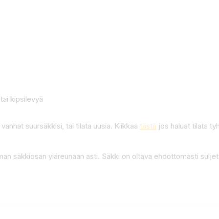
tai kipsilevyä
 vanhat suursäkkisi, tai tilata uusia. Klikkaa
tästä
jos haluat tilata t
 säkkiosan yläreunaan asti. Säkki on oltava ehdottomasti suljet