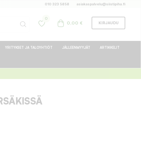
010 323 5858
asiakaspalvelu@siistipiha.fi
0
0,00 €
KIRJAUDU
YRITYKSET JA TALOYHTIÖT
JÄLLEENMYYJÄT
ARTIKKELIT
RSÄKISSÄ