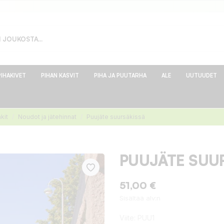
PIHAKIVET
PIHAN KASVIT
PIHA JA PUUTARHA
ALE
UUTUUDET
kit
Noudot ja jätehinnat
Puujäte suursäkissä
PUUJÄTE SUU
51,00 €
Sisältää alv:n
Viite:
PUU1