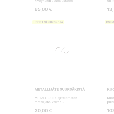
kiveyksien saumaukseen.
on i
Hinta
Hin
95,00 €
13
USEITA SÄKKIKOKOJA
KOLM
METALLIJÄTE SUURSÄKISSÄ
KUO
METALLIJÄTE: lajittelematon
Kuor
metallijäte. Valitse...
puide
Hinta
Hin
30,00 €
10