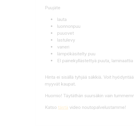
Puujäte
lauta
luonnonpuu
puuovet
lastulevy
vaneri
lämpökäsitelty puu
EI painekyllästettyä puuta, laminaattia 
Hinta ei sisällä tyhjää säkkiä. Voit hyödyntää
myyvät kaupat.
Huomio! Täytäthän suursäkin vain tummemman
Katso
tästä
video noutopalvelustamme!