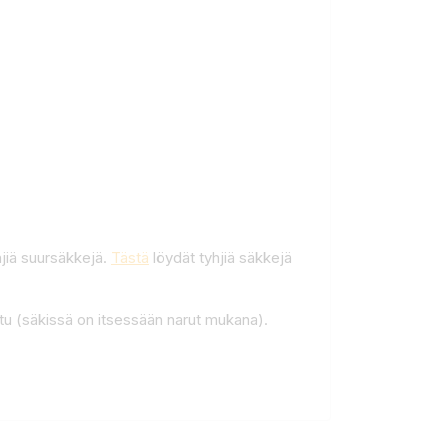
yhjiä suursäkkejä.
Tästä
löydät tyhjiä säkkejä
tu (säkissä on itsessään narut mukana).