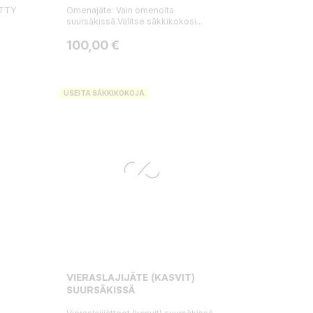
ETTY
Omenajäte: Vain omenoita
suursäkissä.Valitse säkkikokosi...
Hinta
100,00 €
USEITA SÄKKIKOKOJA
VIERASLAJIJÄTE (KASVIT)
SUURSÄKISSÄ