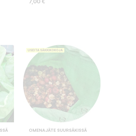
Hinta
7,00 €
:
USEITA SÄKKIKOKOJA
SSÄ
OMENAJÄTE SUURSÄKISSÄ