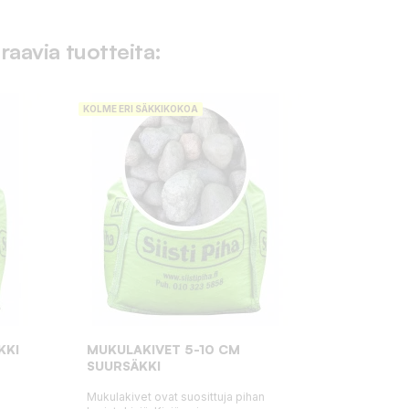
raavia tuotteita:
KOLME ERI SÄKKIKOKOA
KKI
MUKULAKIVET 5-10 CM
SUURSÄKKI
Mukulakivet ovat suosittuja pihan