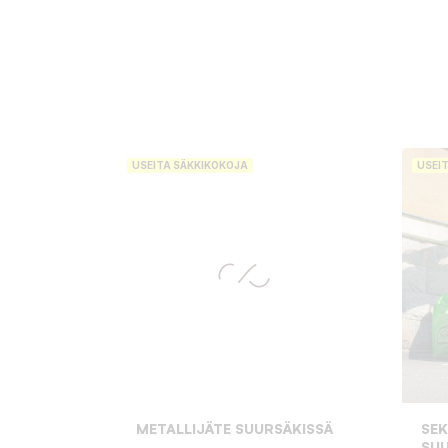
USEITA SÄKKIKOKOJA
USEI
METALLIJÄTE SUURSÄKISSÄ
SEK
SUU