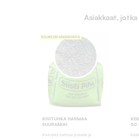
Asiakkaat, jotka
KOLME ERI SÄKKIKOKOA
KIVITUHKA HARMAA
KEK
SUURSÄKKI
50 
Kivituhka harmaa poluille ja
Kekk