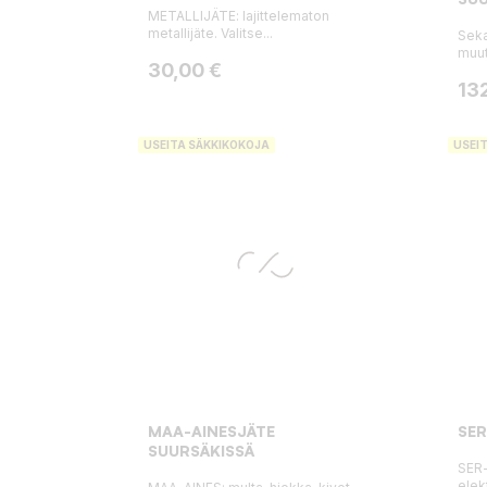
METALLIJÄTE: lajittelematon
metallijäte. Valitse...
Seka
muut
Hinta
30,00 €
Hin
13
USEITA SÄKKIKOKOJA
USEI
MAA-AINESJÄTE
SER
SUURSÄKISSÄ
SER-
elek