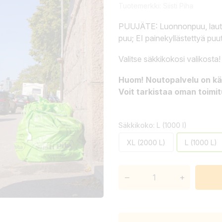
Tuotemerkki:
Siisti Piha
PUUJÄTE: Luonnonpuu, lauta, 
puu; EI painekyllästettyä puuta
Valitse säkkikokosi valikosta!
Huom! Noutopalvelu on käy
Voit tarkistaa oman toimi
Säkkikoko: L (1000 l)
XL (2000 L)
L (1000 L)
–
+