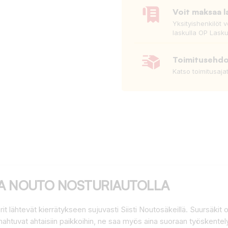
Voit maksaa l
Yksityishenkilöt 
laskulla OP Lasku
Toimitusehd
Katso toimitusaja
JA NOUTO NOSTURIAUTOLLA
it lähtevät kierrätykseen sujuvasti Siisti Noutosäkeillä. Suursäkit 
mahtuvat ahtaisiin paikkoihin, ne saa myös aina suoraan työskentel