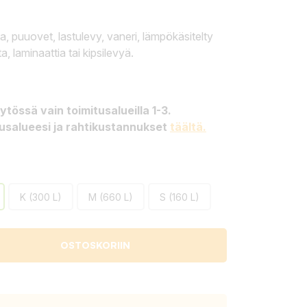
puuovet, lastulevy, vaneri, lämpökäsitelty
, laminaattia tai kipsilevyä.
tössä vain toimitusalueilla 1-3.
tusalueesi ja rahtikustannukset
täältä.
K (300 L)
M (660 L)
S (160 L)
OSTOSKORIIN