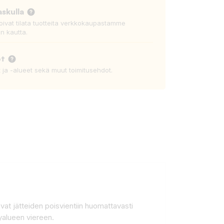
askulla
voivat tilata tuotteita verkkokaupastamme
n kautta.
ot
t ja -alueet sekä muut toimitusehdot.
ovat jätteiden poisvientiin huomattavasti
yalueen viereen.