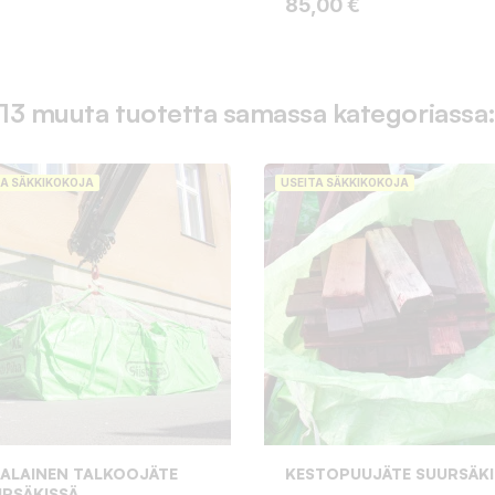
Hinta
85,00 €
13 muuta tuotetta samassa kategoriassa
TA SÄKKIKOKOJA
USEITA SÄKKIKOKOJA
ALAINEN TALKOOJÄTE
KESTOPUUJÄTE SUURSÄKI
RSÄKISSÄ