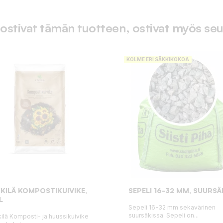
 ostivat tämän tuotteen, ostivat myös seu
KOLME ERI SÄKKIKOKOA
KILÄ KOMPOSTIKUIVIKE,
SEPELI 16-32 MM, SUURSÄ
L
Sepeli 16-32 mm sekavärinen
suursäkissä. Sepeli on...
ilä Komposti- ja huussikuivike