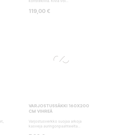
koristekiviä. Kiviä voi...
Hinta
119,00 €
VARJOSTUSSÄKKI 160X200
CM VIHREÄ
t,
Varjostusverkko suojaa arkoja
kasveja auringonpaahteelta...