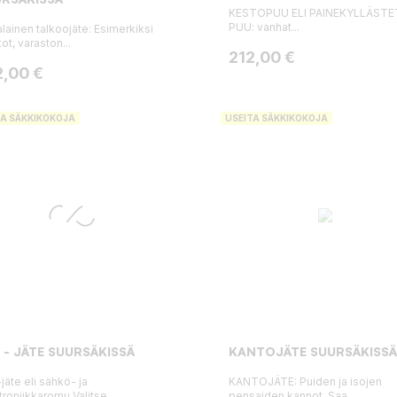
KESTOPUU ELI PAINEKYLLÄST
PUU: vanhat...
lainen talkoojäte: Esimerkiksi
ot, varaston...
Hinta
212,00 €
ta
2,00 €
TA SÄKKIKOKOJA
USEITA SÄKKIKOKOJA
 - JÄTE SUURSÄKISSÄ
KANTOJÄTE SUURSÄKISSÄ
jäte eli sähkö- ja
KANTOJÄTE: Puiden ja isojen
troniikkaromu.Valitse...
pensaiden kannot. Saa...