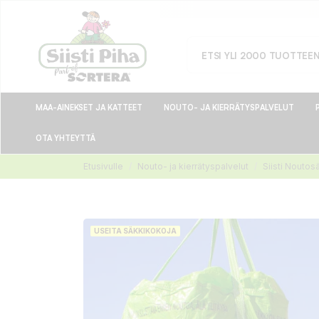
MAA-AINEKSET JA KATTEET
NOUTO- JA KIERRÄTYSPALVELUT
OTA YHTEYTTÄ
Etusivulle
Nouto- ja kierrätyspalvelut
Siisti Noutosä
USEITA SÄKKIKOKOJA