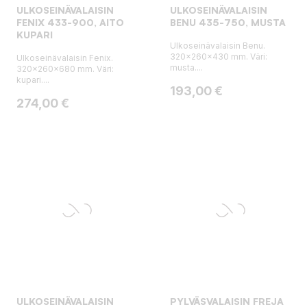
ULKOSEINÄVALAISIN
ULKOSEINÄVALAISIN
FENIX 433-900, AITO
BENU 435-750, MUSTA
KUPARI
Ulkoseinävalaisin Benu.
320x260x430 mm. Väri:
Ulkoseinävalaisin Fenix.
musta....
320x260x680 mm. Väri:
kupari....
Hinta
193,00 €
Hinta
274,00 €
ULKOSEINÄVALAISIN
PYLVÄSVALAISIN FREJA