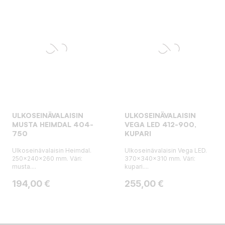
ULKOSEINÄVALAISIN
ULKOSEINÄVALAISIN
MUSTA HEIMDAL 404-
VEGA LED 412-900,
750
KUPARI
Ulkoseinävalaisin Heimdal.
Ulkoseinävalaisin Vega LED.
250x240x260 mm. Väri:
370x340x310 mm. Väri:
musta....
kupari....
Hinta
Hinta
194,00 €
255,00 €