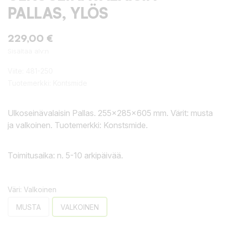
PALLAS, YLÖS
229,00 €
Sisältää alv:n
Viite:
481-250
Tuotemerkki:
Kontsmide
Ulkoseinävalaisin Pallas. 255x285x605 mm. Värit: musta
ja valkoinen. Tuotemerkki: Konstsmide.
Toimitusaika: n. 5-10 arkipäivää.
Väri: Valkoinen
MUSTA
VALKOINEN