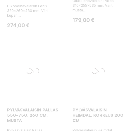
Ulkoseinävalaisin Pallas.
310x255x535 mm. Värit:
Ulkoseinävalaisin Fenix.
musta...
320x260x430 mm. Väri:
kupari....
Hinta
179,00 €
Hinta
274,00 €
PYLVÄSVALAISIN PALLAS
PYLVÄSVALAISIN
550-750, 260 CM,
HEIMDAL, KORKEUS 200
MUSTA
CM
Pylväsvalaisin Pallas.
Pylväsvalaisin Heimdal.