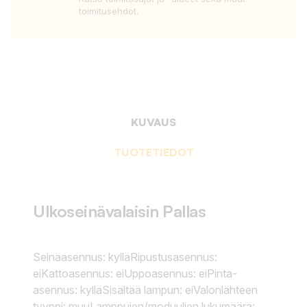
toimitusehdot.
KUVAUS
TUOTETIEDOT
Ulkoseinävalaisin Pallas
Seinäasennus: kylläRipustusasennus:
eiKattoasennus: eiUppoasennus: eiPinta-
asennus: kylläSisältää lampun: eiValonlähteen
tyyppi: muuLamppujen/moduulien lukumäärä: