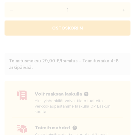
–
+
OSTOSKORIIN
Toimitusmaksu 29,90 €/toimitus - Toimitusaika 4-8
arkipäivää.
Voit maksaa laskulla
Yksityishenkilöt voivat tilata tuotteita
verkkokaupastamme laskulla OP Laskun
kautta.
Toimitusehdot
Katso toimitusajat ja -alueet sekä muut