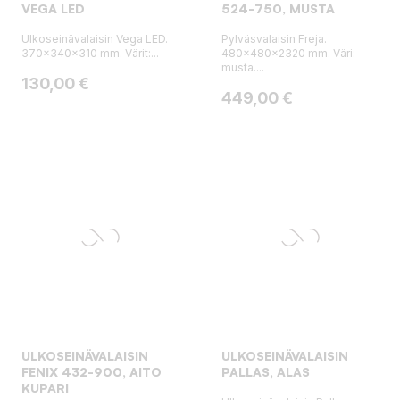
VEGA LED
524-750, MUSTA
Ulkoseinävalaisin Vega LED.
Pylväsvalaisin Freja.
370x340x310 mm. Värit:...
480x480x2320 mm. Väri:
musta....
Hinta
130,00 €
Hinta
449,00 €
ULKOSEINÄVALAISIN
ULKOSEINÄVALAISIN
FENIX 432-900, AITO
PALLAS, ALAS
KUPARI