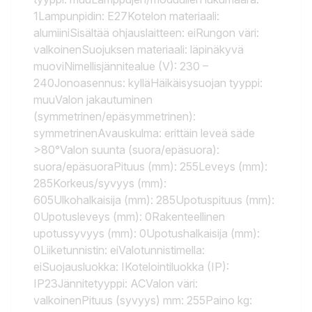
1Lampunpidin: E27Kotelon materiaali:
alumiiniSisältää ohjauslaitteen: eiRungon väri:
valkoinenSuojuksen materiaali: läpinäkyvä
muoviNimellisjännitealue (V): 230 –
240Jonoasennus: kylläHäikäisysuojan tyyppi:
muuValon jakautuminen
(symmetrinen/epäsymmetrinen):
symmetrinenAvauskulma: erittäin leveä säde
>80°Valon suunta (suora/epäsuora):
suora/epäsuoraPituus (mm): 255Leveys (mm):
285Korkeus/syvyys (mm):
605Ulkohalkaisija (mm): 285Upotuspituus (mm):
0Upotusleveys (mm): 0Rakenteellinen
upotussyvyys (mm): 0Upotushalkaisija (mm):
0Liiketunnistin: eiValotunnistimella:
eiSuojausluokka: IKotelointiluokka (IP):
IP23Jännitetyyppi: ACValon väri:
valkoinenPituus (syvyys) mm: 255Paino kg: