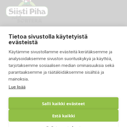
Tietoa sivustolla käytetyistä
evästeistä
Käytämme sivustollamme evästeitä kerätäksemme ja
analysoidaksemme sivuston suorituskykyä ja käyttöä,
PIKALINKIT

tarjotaksemme sosiaalisen median ominaisuuksia sekä
parantaaksemme ja räätälöidäksemme sisältöä ja
TUOTTEET

mainoksia.
YRITYKSEMME

Lue lisää
ASIAKASTILI

Salli kaikki evästeet
Estä kaikki
© 2026 - Suomen Siisti Piha Oy - Toteutus: