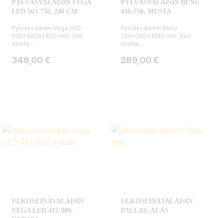
PYLVÄSVALAISIN VEGA
PYLVÄSVALAISIN BENU
LED 563-750, 240 CM
436-750, MUSTA
Pylväsvalaisin Vega LED.
Pylväsvalaisin Benu.
550x300x2400 mm. Väri:
260x260x1280 mm. Väri:
musta....
musta....
Hinta
Hinta
349,00 €
289,00 €
ULKOSEINÄVALAISIN
ULKOSEINÄVALAISIN
VEGA LED 412-900,
PALLAS, ALAS