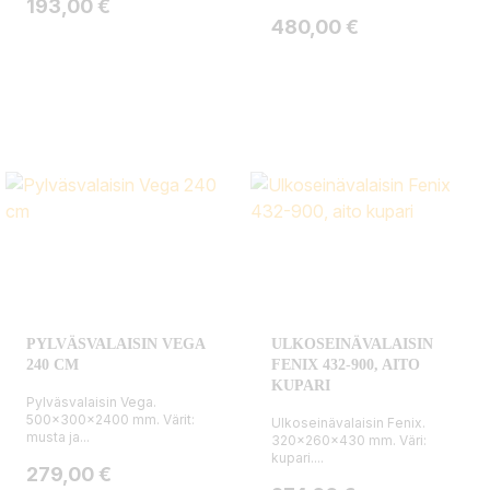
Hinta
193,00 €
Hinta
480,00 €
PYLVÄSVALAISIN VEGA
ULKOSEINÄVALAISIN
240 CM
FENIX 432-900, AITO
KUPARI
Pylväsvalaisin Vega.
500x300x2400 mm. Värit:
Ulkoseinävalaisin Fenix.
musta ja...
320x260x430 mm. Väri:
kupari....
Hinta
279,00 €