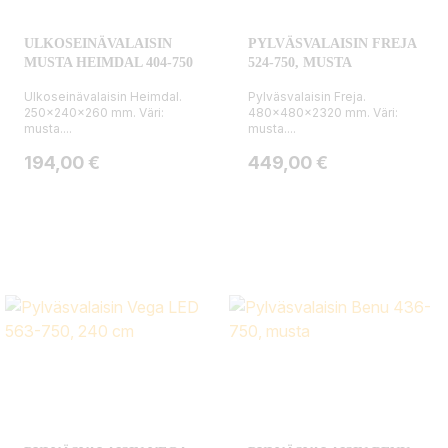
ULKOSEINÄVALAISIN
PYLVÄSVALAISIN FREJA
MUSTA HEIMDAL 404-750
524-750, MUSTA
Ulkoseinävalaisin Heimdal.
Pylväsvalaisin Freja.
250x240x260 mm. Väri:
480x480x2320 mm. Väri:
musta....
musta....
Hinta
Hinta
194,00 €
449,00 €