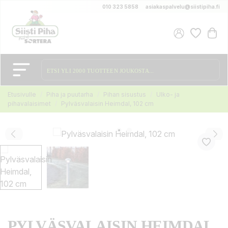
010 323 5858
asiakaspalvelu@siistipiha.fi
Etusivulle
Piha ja puutarha
Pihan sisustus
Ulko- ja
pihavalaisimet
Pylväsvalaisin Heimdal, 102 cm
PYLVÄSVALAISIN HEIMDAL,