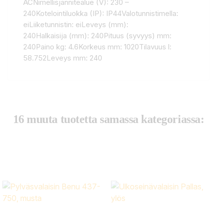
ACNimellisjännitealue (V): 230 –
240Kotelointiluokka (IP): IP44Valotunnistimella:
eiLiiketunnistin: eiLeveys (mm):
240Halkaisija (mm): 240Pituus (syvyys) mm:
240Paino kg: 4.6Korkeus mm: 1020Tilavuus l:
58.752Leveys mm: 240
16 muuta tuotetta samassa kategoriassa: