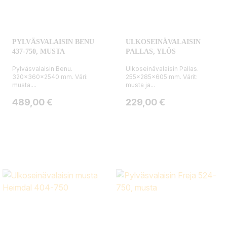
PYLVÄSVALAISIN BENU
ULKOSEINÄVALAISIN
437-750, MUSTA
PALLAS, YLÖS
Pylväsvalaisin Benu.
Ulkoseinävalaisin Pallas.
320x360x2540 mm. Väri:
255x285x605 mm. Värit:
musta....
musta ja...
Hinta
Hinta
489,00 €
229,00 €