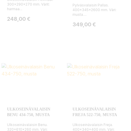
300x290x270 mm. Värit:
Pylväsvalaisin Pallas.
harmaa...
400x345x2600 mm. Väri:
musta....
Hinta
248,00 €
Hinta
349,00 €
ULKOSEINÄVALAISIN
ULKOSEINÄVALAISIN
BENU 434-750, MUSTA
FREJA 522-750, MUSTA
Ulkoseinävalaisin Benu.
Ulkoseinävalaisin Freja.
320x610x260 mm. Väri:
400x340x400 mm. Väri: