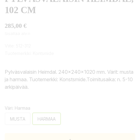
102 CM
285,00 €
Sisältää alv:n
Viite:
512-312
Tuotemerkki:
Kontsmide
Pylväsvalaisin Heimdal. 240x240x1020 mm. Värit: musta
ja harmaa. Tuotemerkki: Konstsmide.Toimitusaika: n. 5-10
arkipäivää.
Väri: Harmaa
MUSTA
HARMAA