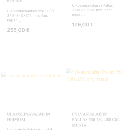
KUPARI
Ulkoseinävalaisin Pallas.
310x255x535 mm. Värit:
Ulkoseinävalaisin Vega LED.
musta...
370x340x310 mm. Väri:
kupari....
Hinta
179,00 €
Hinta
255,00 €
ULKOSEINÄVALAISIN
PYLVÄSVALAISIN
HEIMDAL
PALLAS 550-750, 260 CM,
MUSTA
Ulkoseinävalaisin Heimdal.