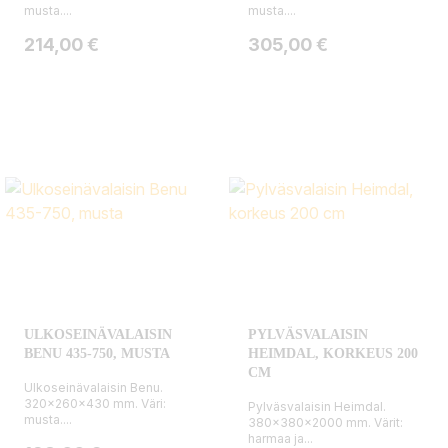
musta....
musta....
Hinta
Hinta
214,00 €
305,00 €
ULKOSEINÄVALAISIN
PYLVÄSVALAISIN
BENU 435-750, MUSTA
HEIMDAL, KORKEUS 200
CM
Ulkoseinävalaisin Benu.
320x260x430 mm. Väri:
Pylväsvalaisin Heimdal.
musta....
380x380x2000 mm. Värit:
harmaa ja...