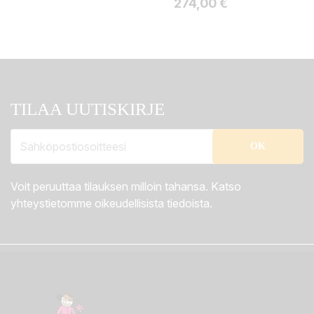
Hinta
274,00 €
TILAA UUTISKIRJE
Voit peruuttaa tilauksen milloin tahansa. Katso
yhteystietomme oikeudellisista tiedoista.