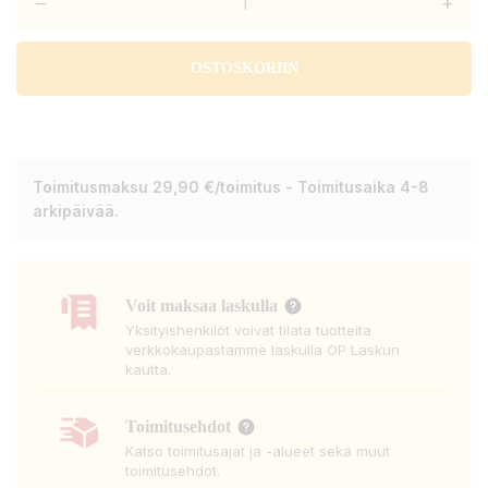
–
+
OSTOSKORIIN
Toimitusmaksu 29,90 €/toimitus - Toimitusaika 4-8
arkipäivää.
Voit maksaa laskulla
Yksityishenkilöt voivat tilata tuotteita
verkkokaupastamme laskulla OP Laskun
kautta.
Toimitusehdot
Katso toimitusajat ja -alueet sekä muut
toimitusehdot.